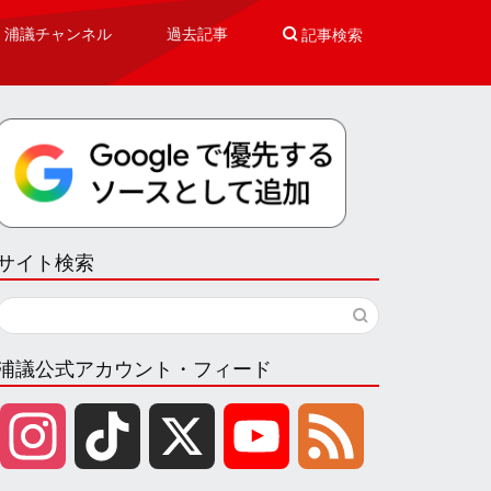
浦議チャンネル
過去記事

記事検索
サイト検索
浦議公式アカウント・フィード
I
T
X
Y
F