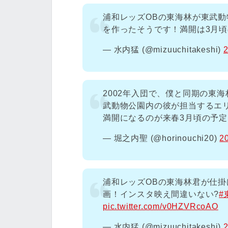
浦和レッズOBの東海林が東武
を作ったそうです！満開は3月
— 水内猛 (@mizuuchitakeshi)
2002年入団で、僕と同期の東
武動物公園内の彼が担当するエ
満開になるのが来春3月頃の予
— 堀之内聖 (@horinouchi20)
2
浦和レッズOBの東海林君が仕
画！インスタ映え間違いない?
#
pic.twitter.com/v0HZVRcoAO
— 水内猛 (@mizuuchitakeshi)