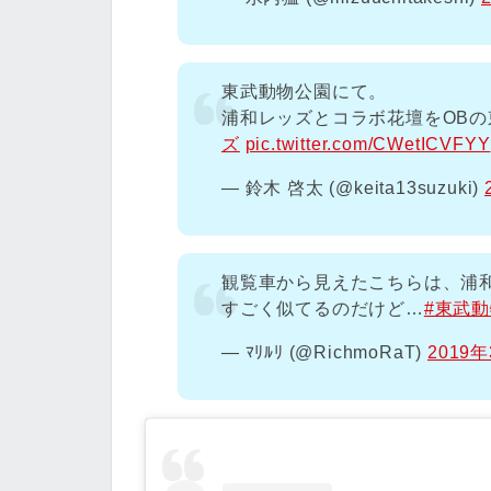
東武動物公園にて。
浦和レッズとコラボ花壇をOB
ズ
pic.twitter.com/CWetICVFYY
— 鈴木 啓太 (@keita13suzuki)
観覧車から見えたこちらは、浦
すごく似てるのだけど…
#東武
— ﾏﾘﾙﾘ (@RichmoRaT)
2019