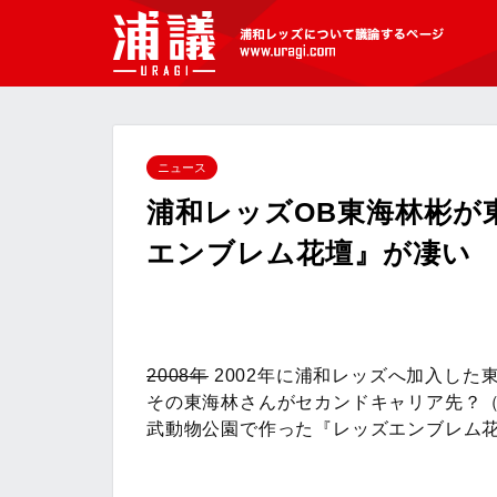
[浦議]浦和レッズについて議論するペ
ージ
ニュース
浦和レッズOB東海林彬が
エンブレム花壇』が凄い
2008年
2002年に浦和レッズへ加入した
その東海林さんがセカンドキャリア先？
武動物公園で作った『レッズエンブレム