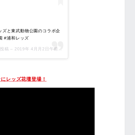
ッズと東武動物公園のコラボ企
園 #浦和レッズ
た投稿 –
2019年 4月月2日午前2時56分PDT
ンにレッズ花壇登場！