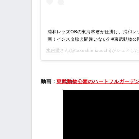
浦和レッズOBの東海林君が仕掛け、浦和レ
画！インスタ映え間違いない? #東武動物公
水内猛
さん(@takeshimizuuchi)がシェアし
動画：
東武動物公園のハートフルガーデ