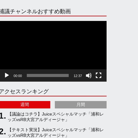
n
i
o
e
浦議チャンネルおすすめ動画
s
k
u
e
動
画
プ
t
T
T
d
レ
ー
ヤ
a
o
u
ー
00:00
12:37
g
k
b
アクセスランキング
r
e
週間
月間
a
C
【議論はコチラ】Juiceスペシャルマッチ「浦和レ
ッズvsRB大宮アルディージャ」
【テキスト実況】Juiceスペシャルマッチ「浦和レ
m
h
ッズvsRB大宮アルディージャ」