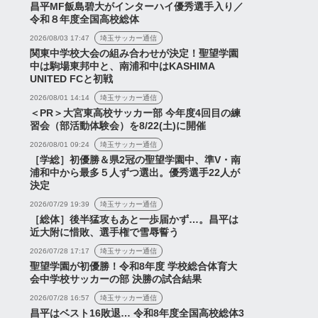
昌平MF飯島碧大がインターハイ優秀選手入り／
令和８年度全国高校総体
2026/08/03 17:47
埼玉サッカー通信
関東中学校大会の組み合わせが決定！聖望学園
中は駒場東邦中と、南浦和中はKASHIMA
UNITED FCと初戦
2026/08/01 14:14
埼玉サッカー通信
＜PR＞大宮東高校サッカー部 今年度4回目の練
習会（部活動体験会）を8/22(土)に開催
2026/08/01 09:24
埼玉サッカー通信
［学総］初優勝＆県2冠の聖望学園中、準V・南
浦和中から最多５人ずつ選出。優秀選手22人が
決定
2026/07/29 19:39
埼玉サッカー通信
［総体］後半猛攻もあと一歩届かず…。昌平は
近大附に惜敗、選手権で雪辱誓う
2026/07/28 17:17
埼玉サッカー通信
聖望学園が初優勝！令和8年度 学校総合体育大
会中学校サッカーの部 決勝の試合結果
2026/07/28 16:57
埼玉サッカー通信
昌平はベスト16敗退… 令和8年度全国高校総体3