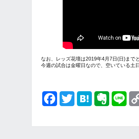
なお、レッズ花壇は2019年4月7日(日)まで
今週の試合は金曜日なので、空いている土
F
T
H
E
L
a
w
a
v
i
c
i
t
e
n