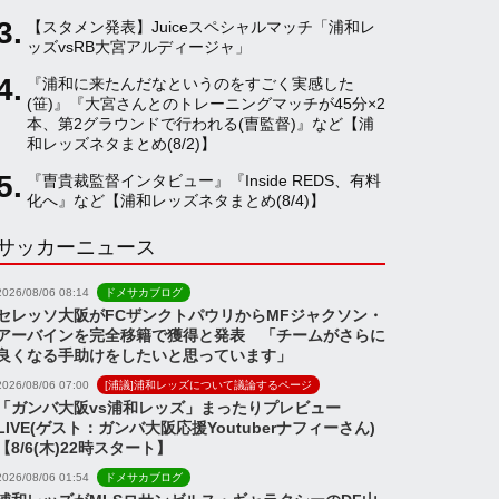
【スタメン発表】Juiceスペシャルマッチ「浦和レ
a
ッズvsRB大宮アルディージャ」
『浦和に来たんだなというのをすごく実感した
(笹)』『大宮さんとのトレーニングマッチが45分×2
n
本、第2グラウンドで行われる(曺監督)』など【浦
和レッズネタまとめ(8/2)】
n
『曺貴裁監督インタビュー』『Inside REDS、有料
化へ』など【浦和レッズネタまとめ(8/4)】
サッカーニュース
e
2026/08/06 08:14
ドメサカブログ
l
セレッソ大阪がFCザンクトパウリからMFジャクソン・
アーバインを完全移籍で獲得と発表 「チームがさらに
良くなる手助けをしたいと思っています」
2026/08/06 07:00
[浦議]浦和レッズについて議論するページ
「ガンバ大阪vs浦和レッズ」まったりプレビュー
LIVE(ゲスト：ガンバ大阪応援Youtuberナフィーさん)
【8/6(木)22時スタート】
2026/08/06 01:54
ドメサカブログ