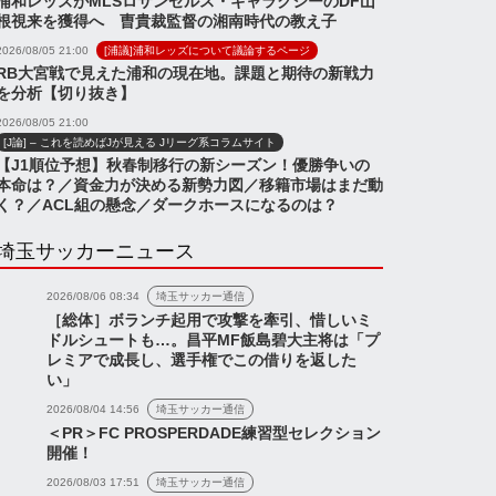
浦和レッズがMLSロサンゼルス・ギャラクシーのDF山
根視来を獲得へ 曺貴裁監督の湘南時代の教え子
2026/08/05 21:00
[浦議]浦和レッズについて議論するページ
RB大宮戦で見えた浦和の現在地。課題と期待の新戦力
を分析【切り抜き】
2026/08/05 21:00
[J論] – これを読めばJが見える Jリーグ系コラムサイト
【J1順位予想】秋春制移行の新シーズン！優勝争いの
本命は？／資金力が決める新勢力図／移籍市場はまだ動
く？／ACL組の懸念／ダークホースになるのは？
埼玉サッカーニュース
2026/08/06 08:34
埼玉サッカー通信
［総体］ボランチ起用で攻撃を牽引、惜しいミ
ドルシュートも…。昌平MF飯島碧大主将は「プ
レミアで成長し、選手権でこの借りを返した
い」
2026/08/04 14:56
埼玉サッカー通信
＜PR＞FC PROSPERDADE練習型セレクション
開催！
2026/08/03 17:51
埼玉サッカー通信