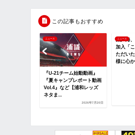
e
t
e
r
e
b
t
n
n
この記事もおすすめ
o
e
a
o
柴戸海、東京ヴェルディへ
ニュース
ニュース
加入「このような機会をい
o
r
t
ただいたクラブ関係者の皆
様に心から感...
k
e
ーム始動動画』
『水沼宏
プレポート動画
い』『7.2
ど【浦和レッズ
HIGHLI
2026年7月23日
2026年7月20日