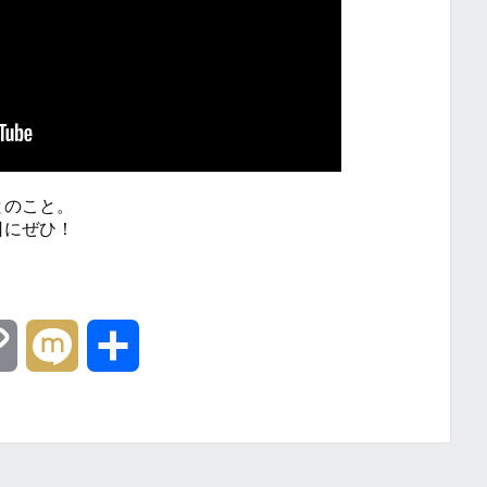
とのこと。
日にぜひ！
C
M
共
o
i
有
p
x