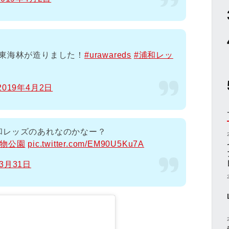
の東海林が造りました！
#urawareds
#浦和レッ
2019年4月2日
和レッズのあれなのかなー？
動物公園
pic.twitter.com/EM90U5Ku7A
年3月31日