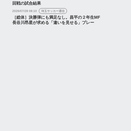
回戦の試合結果
2026/07/28 08:10
埼玉サッカー通信
［総体］決勝弾にも満足なし。昌平の２年生MF
長谷川昂星が求める「違いを見せる」プレー