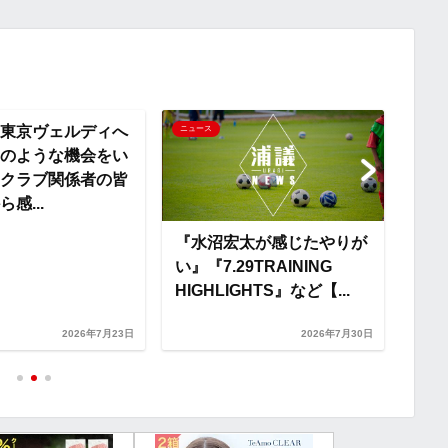
y
i
L
i
柴戸
ニュース
ニュー
加入
n
ただ
様に
k
太が感じたやりが
『U-21チーム始動動画』
9TRAINING
『夏キャンプレポート動画
GHTS』など【...
Vol.4』など【浦和レッズ
ネタま...
2026年7月30日
2026年7月20日