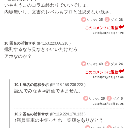
いやもうこのコラム終わりでいいでしょ。
内容無いし、文書のレベルもプロとは思えない浅さ。
いいね
25
ダメ
28
このコメントに返信
2019年03月07日 18:20
10 匿名の浦和サポ
(IP:153.223.66.218 )
批判するなら見なきゃいいだけだろ
アホなのか？
いいね
49
ダメ
24
このコメントに返信
2019年03月07日 19:06
10.1 匿名の浦和サポ
(IP:118.158.236.223 )
読んでみなきゃ評価できません。
いいね
26
ダメ
5
2019年03月08日 00:25
10.2 匿名の浦和サポ
(IP:119.224.170.133 )
↑満員電車の中笑ったわ 笑顔をありがとう
いいね
6
ダメ
3