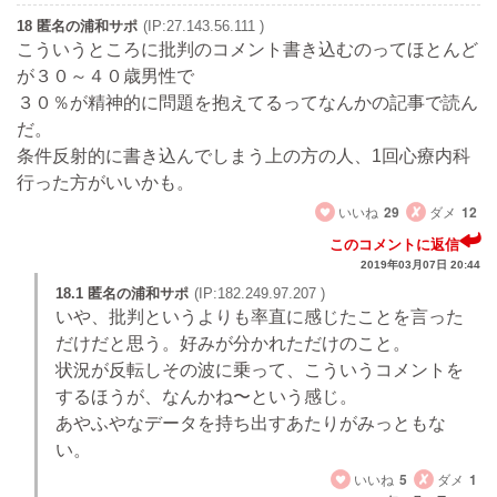
18 匿名の浦和サポ
(IP:27.143.56.111 )
こういうところに批判のコメント書き込むのってほとんど
が３０～４０歳男性で
３０％が精神的に問題を抱えてるってなんかの記事で読ん
だ。
条件反射的に書き込んでしまう上の方の人、1回心療内科
行った方がいいかも。
いいね
29
ダメ
12
このコメントに返信
2019年03月07日 20:44
18.1 匿名の浦和サポ
(IP:182.249.97.207 )
いや、批判というよりも率直に感じたことを言った
だけだと思う。好みが分かれただけのこと。
状況が反転しその波に乗って、こういうコメントを
するほうが、なんかね〜という感じ。
あやふやなデータを持ち出すあたりがみっともな
い。
いいね
5
ダメ
1