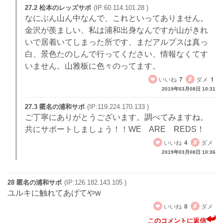
27.2 松本のレッズサポ
(IP:60.114.101.28 )
なにぶん山ん中なんで、これといってありません。
金沢が羨ましい、私は浦和出身なんですが山がきれ
いで居着いてしまった所です、まだアルプスは真っ
白、景色たのしんで行ってください、情報なくてす
いません。山雅板に色々のってます。
いいね
7
ダメ
1
2019年03月08日 10:31
27.3 匿名の浦和サポ
(IP:119.224.170.133 )
ご丁寧にありがとうございます。調べてみますね。
共にサポートしましょう！！WE ARE REDS！
いいね
4
ダメ
2019年03月08日 10:36
28 匿名の浦和サポ
(IP:126.182.143.105 )
ユルキに触れてあげてやw
いいね
8
ダメ
このコメントに返信