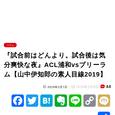
コラム
『試合前はどんより。試合後は気
分爽快な夜』ACL浦和vsブリーラ
ム【山中伊知郎の素人目線2019】
44
/
2019年3月8日
2019年3月7日
F
T
H
E
L
C
M
a
w
a
v
i
o
i