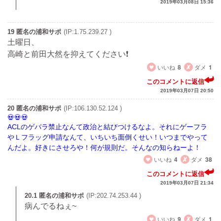
2019年03月08日 15:36
19 匿名の浦和サポ
(IP:1.75.239.27 )
土曜日、
高崎と前田大然を抑えてください❗
いいね
8
ダメ
1
このコメントに返信
2019年03月07日 20:50
20 匿名の浦和サポ
(IP:106.130.52.124 )
ACLのゲバラ禁止なんて政治と結びつけるなよ。それにゲーフラ
やＬフラッグ申請なんて、いちいち面倒くせい！いつまでやって
んだよ。好きにさせろや！何が規則だ。そんなの知らねーよ！
いいね
4
ダメ
38
このコメントに返信
2019年03月07日 21:34
20.1 匿名の浦和サポ
(IP:202.74.253.44 )
病んでるねぇ~
いいね
9
ダメ
1