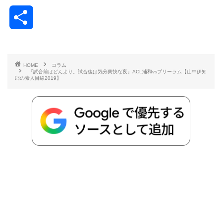
a
w
a
v
i
o
i
共
c
i
t
e
n
p
x
有
e
t
e
r
e
y
i
HOME
コラム
『試合前はどんより。試合後は気分爽快な夜』ACL浦和vsブリーラム【山中伊知
b
t
n
n
L
郎の素人目線2019】
o
e
a
o
i
o
r
t
n
k
e
k