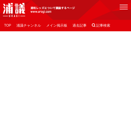
[浦議]浦和レッズについて議論するページ
TOP
浦議チャンネル
メイン掲示板
過去記事

記事検索