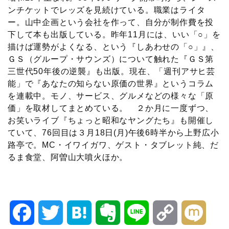
ンチケットでレッズを見続けている。職業はライタ
ー。山中企画という会社を作って、自分が制作費を投
下して本も出版している。昨年11月には、いい「○」を
描けば運勢がよくなる、という『しあわせの「○」』、
ＧＳ（グループ・サウンズ）について触れた『ＧＳ第
三世代50年後の逆襲』も出版。現在、「週刊アサヒ芸
能」で『あなたの知らない原価の世界』というコラム
を連載中。モノ、サービス、グルメなどの様々な「原
価」を取材してまとめている。 ２か月に一度ずつ、
お笑いライブ『ちょっと昭和なヤングたち』も開催し
ていて、76回目は３月18日(月)午後6時半から上野広小
路亭で。MC・イワイガワ、ゲスト・タブレット純、だ
るま食堂、阿曽山大噴火ほか。
F
T
H
E
L
C
M