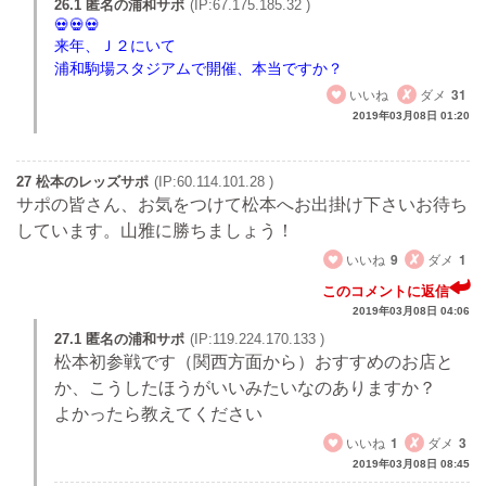
26.1 匿名の浦和サポ
(IP:67.175.185.32 )
来年、Ｊ２にいて
浦和駒場スタジアムで開催、本当ですか？
いいね
ダメ
31
2019年03月08日 01:20
27 松本のレッズサポ
(IP:60.114.101.28 )
サポの皆さん、お気をつけて松本へお出掛け下さいお待ち
しています。山雅に勝ちましょう！
いいね
9
ダメ
1
このコメントに返信
2019年03月08日 04:06
27.1 匿名の浦和サポ
(IP:119.224.170.133 )
松本初参戦です（関西方面から）おすすめのお店と
か、こうしたほうがいいみたいなのありますか？
よかったら教えてください
いいね
1
ダメ
3
2019年03月08日 08:45