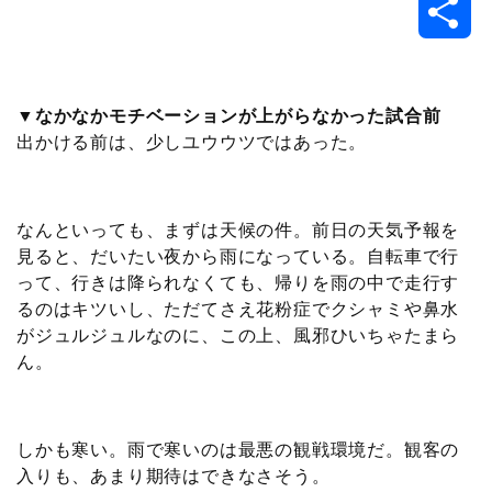
共
c
i
t
e
n
p
x
有
e
t
e
r
e
y
i
▼なかなかモチベーションが上がらなかった試合前
出かける前は、少しユウウツではあった。
b
t
n
n
L
o
e
a
o
i
なんといっても、まずは天候の件。前日の天気予報を
o
r
t
n
見ると、だいたい夜から雨になっている。自転車で行
って、行きは降られなくても、帰りを雨の中で走行す
k
e
k
るのはキツいし、ただてさえ花粉症でクシャミや鼻水
がジュルジュルなのに、この上、風邪ひいちゃたまら
ん。
しかも寒い。雨で寒いのは最悪の観戦環境だ。観客の
入りも、あまり期待はできなさそう。