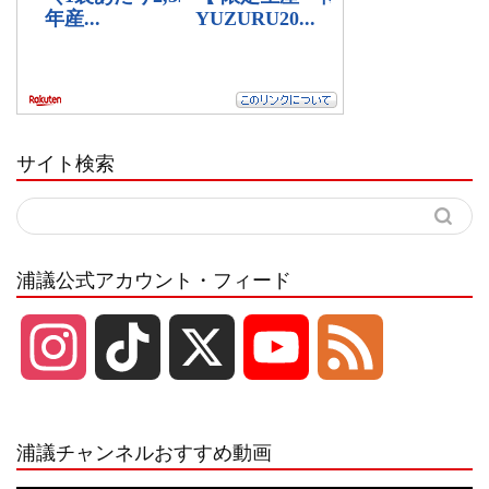
サイト検索
浦議公式アカウント・フィード
I
T
X
Y
F
n
i
o
e
浦議チャンネルおすすめ動画
s
k
u
e