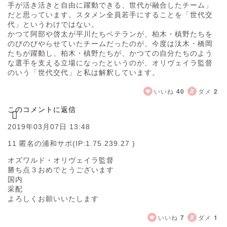
手が活き活きと自由に躍動できる、世代が融合したチーム」
だと思っています。スタメン全員若手にすることを「世代交
代」というわけではない。
かつて阿部や啓太が平川たちベテランが、柏木・槙野たちを
のびのびやらせていたチームだったのが、今度は汰木・橋岡
たちが躍動し、柏木・槙野たちが、かつての自分たちのよう
な選手を支える立場になったというのが、オリヴェイラ監督
のいう「世代交代」と私は解釈しています。
いいね
40
ダメ
2
このコメントに返信
2019年03月07日 13:48
11 匿名の浦和サポ
(IP:1.75.239.27 )
オズワルド・オリヴェイラ監督
勝ち点３おめでとうございます
国内
采配
よろしくお願いいたします
いいね
7
ダメ
1