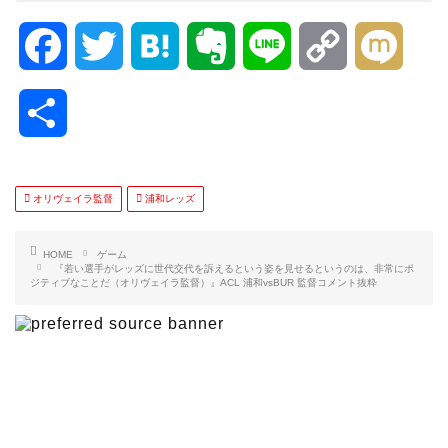
F
T
H
E
L
C
M
a
w
a
v
i
o
i
共
c
i
t
e
n
p
x
有
e
t
e
r
e
y
i
オリヴェイラ監督
浦和レッズ
b
t
n
n
L
HOME
ゲーム
『若い選手がレッズに世代交代を訴えるという姿を見せるというのは、非常にポ
ジティブなことだ（オリヴェイラ監督）』ACL 浦和vsBUR 監督コメント抜粋
o
e
a
o
i
o
r
t
n
k
e
k