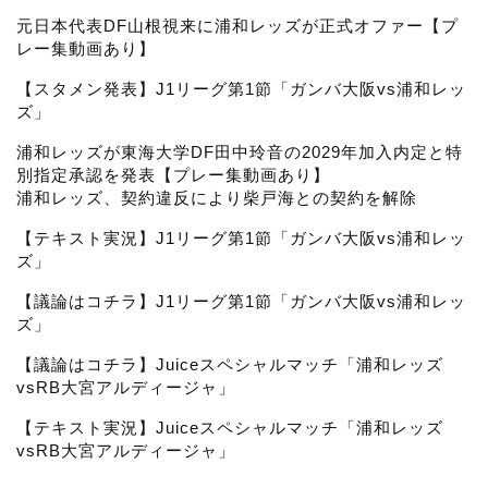
元日本代表DF山根視来に浦和レッズが正式オファー【プ
レー集動画あり】
n
【スタメン発表】J1リーグ第1節「ガンバ大阪vs浦和レッ
ズ」
n
浦和レッズが東海大学DF田中玲音の2029年加入内定と特
別指定承認を発表【プレー集動画あり】
e
浦和レッズ、契約違反により柴戸海との契約を解除
【テキスト実況】J1リーグ第1節「ガンバ大阪vs浦和レッ
l
ズ」
【議論はコチラ】J1リーグ第1節「ガンバ大阪vs浦和レッ
ズ」
【議論はコチラ】Juiceスペシャルマッチ「浦和レッズ
vsRB大宮アルディージャ」
【テキスト実況】Juiceスペシャルマッチ「浦和レッズ
vsRB大宮アルディージャ」