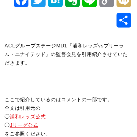
a
w
a
v
i
o
i
共
c
i
t
e
n
p
x
有
e
t
e
r
e
y
i
ACLグループステージMD1『浦和レッズvsブリーラ
ム・ユナイテッド』の監督会見を引用紹介させていた
b
t
n
n
L
だきます。
o
e
a
o
i
o
r
t
n
ここで紹介しているのはコメントの一部です。
k
e
k
全文は引用元の
◯
浦和レッズ公式
◯
Jリーグ公式
をご参照ください。