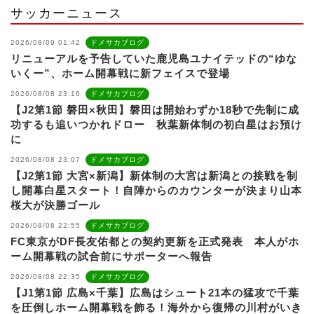
サッカーニュース
2026/08/09 01:42
ドメサカブログ
リニューアルを予告していた鹿児島ユナイテッドの“ゆな
いくー”、ホーム開幕戦に新フェイスで登場
2026/08/08 23:16
ドメサカブログ
【J2第1節 磐田×秋田】磐田は開始わずか18秒で先制に成
功するも追いつかれドロー 秋葉新体制の初白星はお預け
に
2026/08/08 23:07
ドメサカブログ
【J2第1節 大宮×新潟】新体制の大宮は新潟との接戦を制
し開幕白星スタート！自陣からのカウンターが決まり山本
桜大が決勝ゴール
2026/08/08 22:55
ドメサカブログ
FC東京がDF長友佑都との契約更新を正式発表 本人がホ
ーム開幕戦の試合前にサポーターへ報告
2026/08/08 22:35
ドメサカブログ
【J1第1節 広島×千葉】広島はシュート21本の猛攻で千葉
を圧倒しホーム開幕戦を飾る！海外から復帰の川村がいき