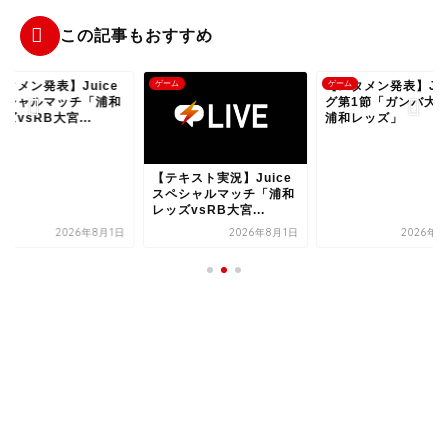
この記事もおすすめ
タメン発表】Juice
ム
ゲーム
【スタメン発表】J1
ゲーム
ペシャルマッチ「浦和
グ第1節「ガンバ大阪
ズvsRB大宮...
浦和レッズ」
【テキスト実況】Juice
スペシャルマッチ「浦和
レッズvsRB大宮...
2026年8月1日
2026年8月1日
2026年8