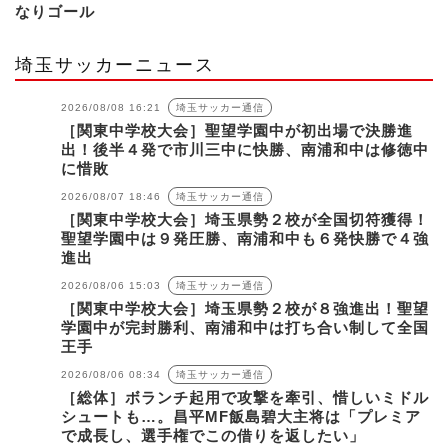
なりゴール
埼玉サッカーニュース
2026/08/08 16:21
埼玉サッカー通信
［関東中学校大会］聖望学園中が初出場で決勝進
出！後半４発で市川三中に快勝、南浦和中は修徳中
に惜敗
2026/08/07 18:46
埼玉サッカー通信
［関東中学校大会］埼玉県勢２校が全国切符獲得！
聖望学園中は９発圧勝、南浦和中も６発快勝で４強
進出
2026/08/06 15:03
埼玉サッカー通信
［関東中学校大会］埼玉県勢２校が８強進出！聖望
学園中が完封勝利、南浦和中は打ち合い制して全国
王手
2026/08/06 08:34
埼玉サッカー通信
［総体］ボランチ起用で攻撃を牽引、惜しいミドル
シュートも…。昌平MF飯島碧大主将は「プレミア
で成長し、選手権でこの借りを返したい」