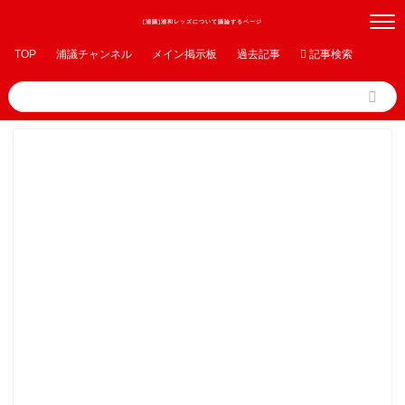
[浦議]浦和レッズについて議論するページ
TOP
浦議チャンネル
メイン掲示板
過去記事

記事検索