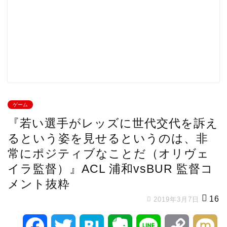
ゲーム
『若い選手がレッズに世代交代を訴え
るという姿を見せるというのは、非
常にポジティブなことだ（オリヴェ
イラ監督）』ACL 浦和vsBUR 監督コ
メント抜粋
16
2019年3月7日
F
T
H
E
L
C
M