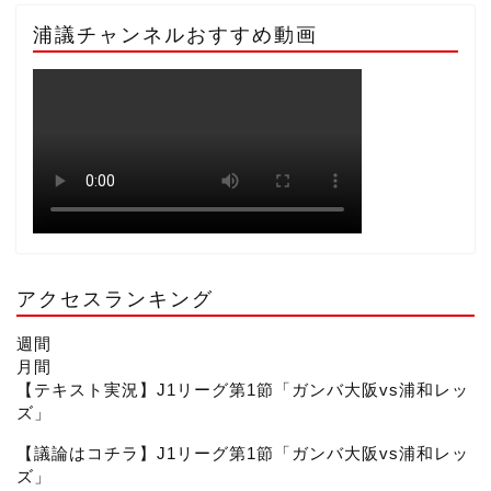
s
k
u
e
浦議チャンネルおすすめ動画
t
T
T
d
a
o
u
g
k
b
r
e
アクセスランキング
週間
a
C
月間
【テキスト実況】J1リーグ第1節「ガンバ大阪vs浦和レッ
ズ」
m
h
【議論はコチラ】J1リーグ第1節「ガンバ大阪vs浦和レッ
ズ」
a