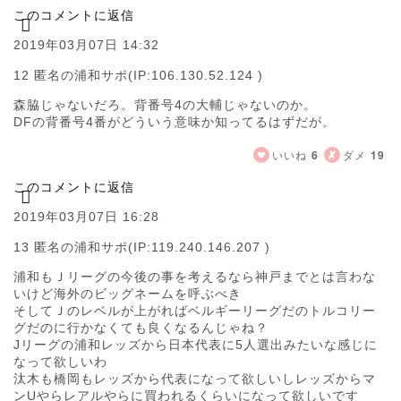
このコメントに返信
2019年03月07日 14:32
12 匿名の浦和サポ
(IP:106.130.52.124 )
森脇じゃないだろ。背番号4の大輔じゃないのか。
DFの背番号4番がどういう意味か知ってるはずだが。
いいね
6
ダメ
19
このコメントに返信
2019年03月07日 16:28
13 匿名の浦和サポ
(IP:119.240.146.207 )
浦和もＪリーグの今後の事を考えるなら神戸までとは言わな
いけど海外のビッグネームを呼ぶべき
そしてＪのレベルが上がればベルギーリーグだのトルコリー
グだのに行かなくても良くなるんじゃね？
Jリーグの浦和レッズから日本代表に5人選出みたいな感じに
なって欲しいわ
汰木も橋岡もレッズから代表になって欲しいしレッズからマ
ンUやらレアルやらに買われるくらいになって欲しいです