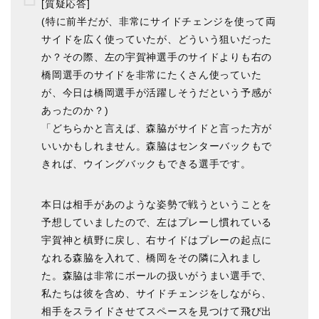
[質疑応答]
(特に前半だが、非常にサイドチェンジを使って両
サイドを広く使っていたが、どういう狙いだった
か？その際、左の宇賀神選手のサイドよりも右の
橋岡選手のサイドを非常にたくさん使っていた
が、今日は橋岡選手が活躍しそうだという予感が
あったのか？)
「どちらかと言えば、森脇がサイドと言った方が
いいかもしれません。森脇はセンターバックもで
きれば、ウイングバックもできる選手です。
本日は相手があのような姿勢で戦うということを
予想していましたので、左はプレーし慣れている
宇賀神と槙野に戻し、右サイドはプレーの起点に
なれる森脇を入れて、橋岡をその隣に入れまし
た。森脇は非常にボールの扱いがうまい選手で、
私たちは彼を含め、サイドチェンジをしながら、
相手をスライドさせてスペースを見つけて飛び出