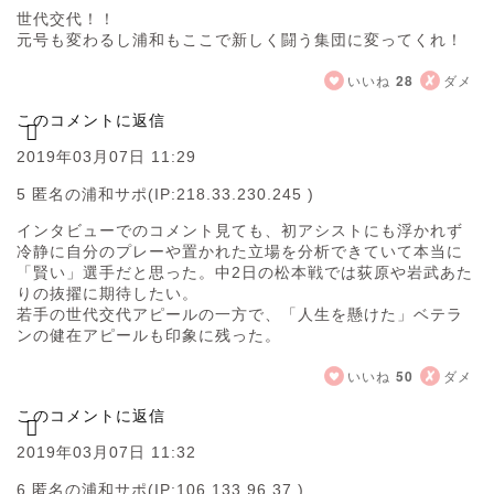
世代交代！！
元号も変わるし浦和もここで新しく闘う集団に変ってくれ！
いいね
28
ダメ
このコメントに返信
2019年03月07日 11:29
5 匿名の浦和サポ
(IP:218.33.230.245 )
インタビューでのコメント見ても、初アシストにも浮かれず
冷静に自分のプレーや置かれた立場を分析できていて本当に
「賢い」選手だと思った。中2日の松本戦では荻原や岩武あた
りの抜擢に期待したい。
若手の世代交代アピールの一方で、「人生を懸けた」ベテラ
ンの健在アピールも印象に残った。
いいね
50
ダメ
このコメントに返信
2019年03月07日 11:32
6 匿名の浦和サポ
(IP:106.133.96.37 )