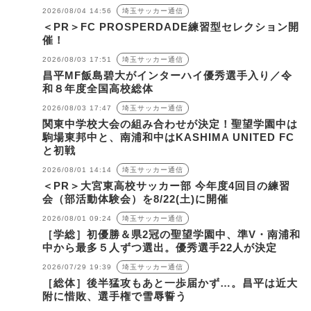
2026/08/04 14:56
埼玉サッカー通信
＜PR＞FC PROSPERDADE練習型セレクション開
催！
2026/08/03 17:51
埼玉サッカー通信
昌平MF飯島碧大がインターハイ優秀選手入り／令
和８年度全国高校総体
2026/08/03 17:47
埼玉サッカー通信
関東中学校大会の組み合わせが決定！聖望学園中は
駒場東邦中と、南浦和中はKASHIMA UNITED FC
と初戦
2026/08/01 14:14
埼玉サッカー通信
＜PR＞大宮東高校サッカー部 今年度4回目の練習
会（部活動体験会）を8/22(土)に開催
2026/08/01 09:24
埼玉サッカー通信
［学総］初優勝＆県2冠の聖望学園中、準V・南浦和
中から最多５人ずつ選出。優秀選手22人が決定
2026/07/29 19:39
埼玉サッカー通信
［総体］後半猛攻もあと一歩届かず…。昌平は近大
附に惜敗、選手権で雪辱誓う