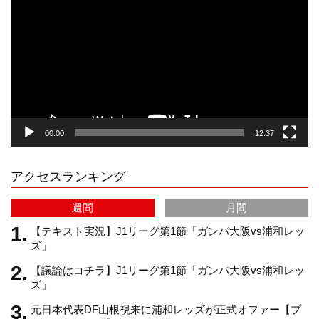
画
プ
t
T
T
d
レ
ー
a
o
u
ヤ
ー
g
k
b
00:00
12:37
r
e
アクセスランキング
a
C
週間
月間
m
h
【テキスト実況】J1リーグ第1節「ガンバ大阪vs浦和レッ
ズ」
【議論はコチラ】J1リーグ第1節「ガンバ大阪vs浦和レッ
a
ズ」
元日本代表DF山根視来に浦和レッズが正式オファー【プ
n