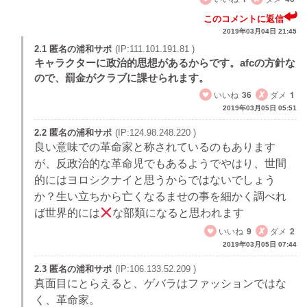
このコメントに返信
2019年03月04日 21:45
2.1 匿名の浦和サポ
(IP:111.101.191.81 )
キャラクターに政治的思想があるからです。afcの方針な
ので、罰金がクラブに課せられます。
いいね
36
ダメ
1
2019年03月05日 05:51
2.2 匿名の浦和サポ
(IP:124.98.248.220 )
良い意味での革命家と称されているのもあります
が、反政治的な革命児でもあるようでやはり、世間
的にはヨロシクナイと思うからではないでしょう
か？生い立ちから亡くなるませの事を細かく調べれ
ば世界的には
な部類になると思われます
いいね
9
ダメ
2
2019年03月05日 07:44
2.3 匿名の浦和サポ
(IP:106.133.52.209 )
真面目にとらえると、ゲバラはファッションではな
く、革命家。