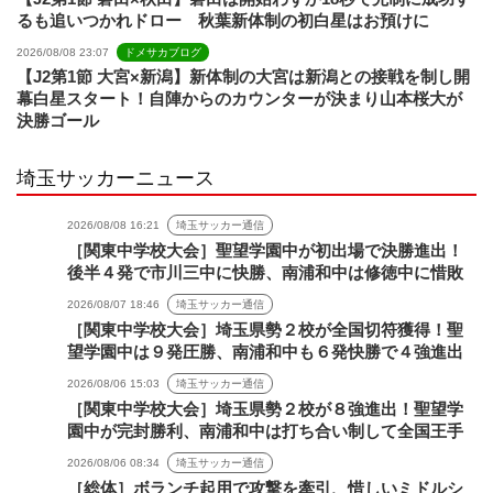
るも追いつかれドロー 秋葉新体制の初白星はお預けに
2026/08/08 23:07
ドメサカブログ
【J2第1節 大宮×新潟】新体制の大宮は新潟との接戦を制し開
幕白星スタート！自陣からのカウンターが決まり山本桜大が
決勝ゴール
埼玉サッカーニュース
2026/08/08 16:21
埼玉サッカー通信
［関東中学校大会］聖望学園中が初出場で決勝進出！
後半４発で市川三中に快勝、南浦和中は修徳中に惜敗
2026/08/07 18:46
埼玉サッカー通信
［関東中学校大会］埼玉県勢２校が全国切符獲得！聖
望学園中は９発圧勝、南浦和中も６発快勝で４強進出
2026/08/06 15:03
埼玉サッカー通信
［関東中学校大会］埼玉県勢２校が８強進出！聖望学
園中が完封勝利、南浦和中は打ち合い制して全国王手
2026/08/06 08:34
埼玉サッカー通信
［総体］ボランチ起用で攻撃を牽引、惜しいミドルシ