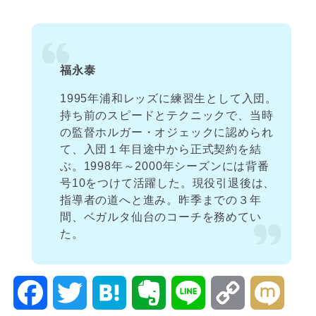
福永泰
1995年浦和レッズに練習生として入団。
持ち前のスピードとテクニックで、当時
の監督ホルガー・オジェックに認められ
て、入団１年目途中から正式契約を結
ぶ。1998年～2000年シーズンには背番
号10をつけて活躍した。現役引退後は、
指導者の道へと進み。昨季までの３年
間、ベガルタ仙台のコーチを務めてい
た。
F
T
H
E
L
C
M