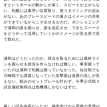
すというボールの動かしが多く、スピードが上がらな
い。札幌には素早い位置取り、使うタイミングの淀み
がない。あのプレースピードの速さはイメージの共有
ができているからこそ出せるものだ。ポジショニング
で浦和の誰を困らせ、誰を反応させ、できたスペース
をどうやって活用していくかのイメージが至る所で見
て取れた。
浦和はどうだったのか。得点を取るためには最終ライ
ンを困らせる状況を作らなければ難しい。事実困って
いたのは浦和で札幌は困っていなかった。仙台戦でも
川崎戦でも課題になっていた攻撃面は改善の兆しが見
えない。頼みのセットプレーも叶わず、今季公式戦３
試合連続無得点は危機感しかないはずだ。
厳しい試合内容だったが、後半半ばから背後の意識が