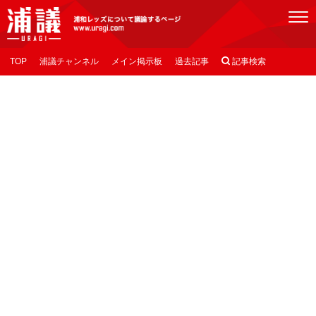
[浦議]浦和レッズについて議論するページ
TOP
浦議チャンネル
メイン掲示板
過去記事

記事検索