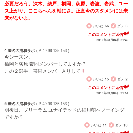
必要だろう。汰木、柴戸、橋岡、荻原、岩波、岩武、ユー
ス上がり、ここらへんを軸にさ。正直今のスタメンには未
来がないよ。
いいね
66
ダメ
3
このコメントに返信
2019年03月04日 21:49
4 匿名の浦和サポ
(IP:49.98.135.153 )
今シーズン、
橋岡と荻原 帯同メンバーしてますか？
この２選手、帯同メンバー入りして
いいね
15
ダメ
2
このコメントに返信
2019年03月04日 21:51
5 匿名の浦和サポ
(IP:49.98.135.153 )
明後日、ブリーラム ユナイテッドの細貝萌へブーイング
ですか？
いいね
11
ダメ
10