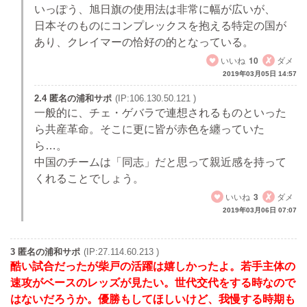
いっぽう、旭日旗の使用法は非常に幅が広いが、
日本そのものにコンプレックスを抱える特定の国が
あり、クレイマーの恰好の的となっている。
いいね
10
ダメ
2019年03月05日 14:57
2.4 匿名の浦和サポ
(IP:106.130.50.121 )
一般的に、チェ・ゲバラで連想されるものといった
ら共産革命。そこに更に皆が赤色を纏っていた
ら…。
中国のチームは「同志」だと思って親近感を持って
くれることでしょう。
いいね
3
ダメ
2019年03月06日 07:07
3 匿名の浦和サポ
(IP:27.114.60.213 )
酷い試合だったが柴戸の活躍は嬉しかったよ。若手主体の
速攻がベースのレッズが見たい。世代交代をする時なので
はないだろうか。優勝もしてほしいけど、我慢する時期も