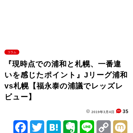
コラム
『現時点での浦和と札幌、一番違
いを感じたポイント』Jリーグ浦和
vs札幌【福永泰の浦議でレッズレ
ビュー】
35
2019年3月4日
F
T
H
E
L
C
M