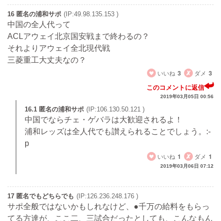
16 匿名の浦和サポ
(IP:49.98.135.153 )
中国の全人代って
ACLアウェイ北京国安戦まで終わるの？
それよりアウェイ全北現代戦
三菱重工大丈夫なの？
いいね
3
ダメ
3
このコメントに返信
2019年03月05日 00:56
16.1 匿名の浦和サポ
(IP:106.130.50.121 )
中国でならチェ・ゲバラは大歓迎されるよ！
浦和レッズは全人代でも讃えられることでしょう。:-
p
いいね
1
ダメ
1
2019年03月06日 07:12
17 匿名でもどちらでも
(IP:126.236.248.176 )
サポ全般ではないかもしれなけど、●千万の給料をもらっ
てる方達が、ここ二、三試合だったとしても、こんなもん