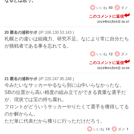
なるとは思う。
いいね
40
ダメ
このコメントに返信
2019年03月05日 06:47
20 匿名の浦和サポ
(IP:106.130.53.143 )
札幌との違いは組織力、研究不足。なにより常に自分たち
が挑戦者である事を忘れてる。
いいね
12
ダメ
このコメントに返信
2019年03月05日 10:09
21 匿名の浦和サポ
(IP:220.247.95.248 )
今みたいなサッカーやるなら別に山中いらなかったな。
SBの位置から高い精度の組み立てができる貴重な選手だ
が、現状では宝の持ち腐れ。
フロントがどういうサッカーやりたくて選手を獲得してる
のか解からん。
ただ単に代表だから獲りに行っただけだろう。
いいね
14
ダメ
1