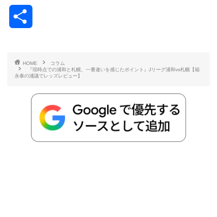
a
w
a
v
i
o
i
共
c
i
t
e
n
p
x
有
e
t
e
r
e
y
i
HOME
コラム
『現時点での浦和と札幌、一番違いを感じたポイント』Jリーグ浦和vs札幌【福
b
t
n
n
L
永泰の浦議でレッズレビュー】
o
e
a
o
i
o
r
t
n
k
e
k