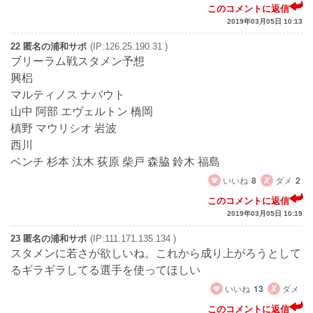
このコメントに返信
2019年03月05日 10:13
22 匿名の浦和サポ
(IP:126.25.190.31 )
ブリーラム戦スタメン予想
興梠
マルティノス ナバウト
山中 阿部 エヴェルトン 橋岡
槙野 マウリシオ 岩波
西川
ベンチ 杉本 汰木 荻原 柴戸 森脇 鈴木 福島
いいね
8
ダメ
2
このコメントに返信
2019年03月05日 10:19
23 匿名の浦和サポ
(IP:111.171.135.134 )
スタメンに若さが欲しいね。これから成り上がろうとして
るギラギラしてる選手を使ってほしい
いいね
13
ダメ
このコメントに返信