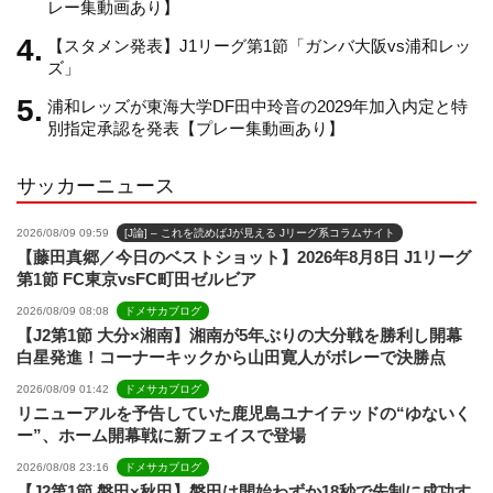
レー集動画あり】
【スタメン発表】J1リーグ第1節「ガンバ大阪vs浦和レッ
n
ズ」
浦和レッズが東海大学DF田中玲音の2029年加入内定と特
e
別指定承認を発表【プレー集動画あり】
サッカーニュース
l
2026/08/09 09:59
[J論] – これを読めばJが見える Jリーグ系コラムサイト
【藤田真郷／今日のベストショット】2026年8月8日 J1リーグ
第1節 FC東京vsFC町田ゼルビア
2026/08/09 08:08
ドメサカブログ
【J2第1節 大分×湘南】湘南が5年ぶりの大分戦を勝利し開幕
白星発進！コーナーキックから山田寛人がボレーで決勝点
2026/08/09 01:42
ドメサカブログ
リニューアルを予告していた鹿児島ユナイテッドの“ゆないく
ー”、ホーム開幕戦に新フェイスで登場
2026/08/08 23:16
ドメサカブログ
【J2第1節 磐田×秋田】磐田は開始わずか18秒で先制に成功す