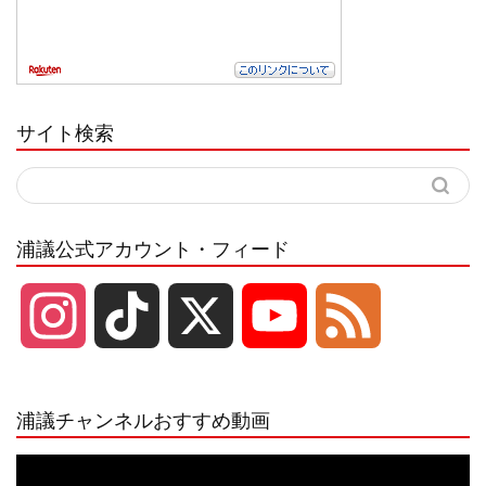
サイト検索
浦議公式アカウント・フィード
I
T
X
Y
F
n
i
o
e
浦議チャンネルおすすめ動画
s
k
u
e
動