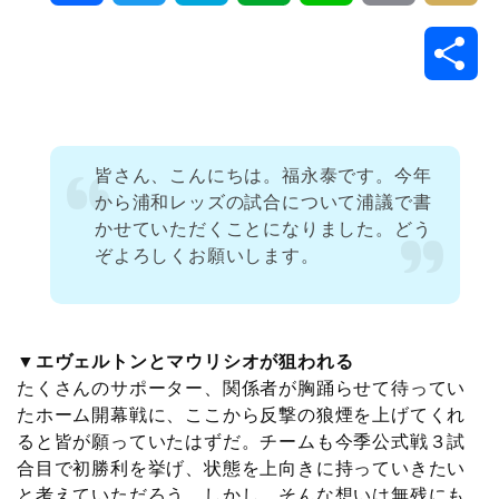
a
w
a
v
i
o
i
共
c
i
t
e
n
p
x
有
e
t
e
r
e
y
i
皆さん、こんにちは。福永泰です。今年
b
t
n
n
L
から浦和レッズの試合について浦議で書
かせていただくことになりました。どう
o
e
a
o
i
ぞよろしくお願いします。
o
r
t
n
k
e
k
▼エヴェルトンとマウリシオが狙われる
たくさんのサポーター、関係者が胸踊らせて待ってい
たホーム開幕戦に、ここから反撃の狼煙を上げてくれ
ると皆が願っていたはずだ。チームも今季公式戦３試
合目で初勝利を挙げ、状態を上向きに持っていきたい
と考えていただろう。しかし、そんな想いは無残にも