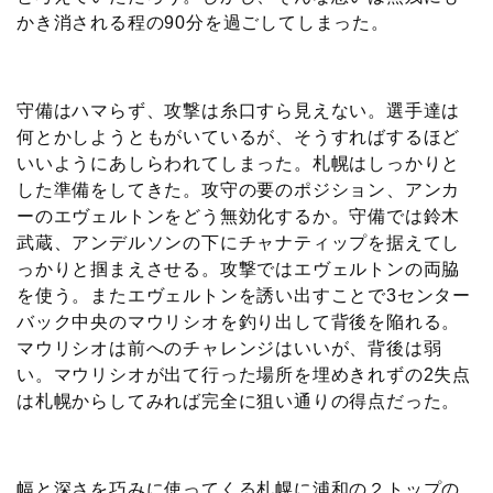
かき消される程の90分を過ごしてしまった。
守備はハマらず、攻撃は糸口すら見えない。選手達は
何とかしようともがいているが、そうすればするほど
いいようにあしらわれてしまった。札幌はしっかりと
した準備をしてきた。攻守の要のポジション、アンカ
ーのエヴェルトンをどう無効化するか。守備では鈴木
武蔵、アンデルソンの下にチャナティップを据えてし
っかりと掴まえさせる。攻撃ではエヴェルトンの両脇
を使う。またエヴェルトンを誘い出すことで3センター
バック中央のマウリシオを釣り出して背後を陥れる。
マウリシオは前へのチャレンジはいいが、背後は弱
い。マウリシオが出て行った場所を埋めきれずの2失点
は札幌からしてみれば完全に狙い通りの得点だった。
幅と深さを巧みに使ってくる札幌に浦和の２トップの