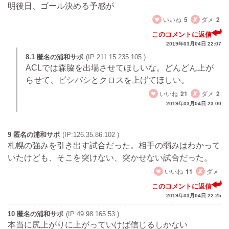
明後日、ゴール決める予感が
いいね
5
ダメ
2
このコメントに返信
2019年03月04日 22:07
8.1 匿名の浦和サポ
(IP:211.15.235.105 )
ACLでは森脇を出場させてほしいな。どんどん上が
らせて、ビシバシとクロスを上げてほしい。
いいね
21
ダメ
2
2019年03月04日 23:00
9 匿名の浦和サポ
(IP:126.35.86.102 )
札幌の強みを引き出す試合だった。相手の弱みはわかって
いたけども、そこを突けない、突かせない試合だった。
いいね
11
ダメ
このコメントに返信
2019年03月04日 22:25
10 匿名の浦和サポ
(IP:49.98.165.53 )
本当に尻上がりに上がっていけば信じるしかない