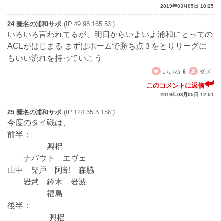
2019年03月05日 10:25
24 匿名の浦和サポ
(IP:49.98.165.53 )
いろいろ言われてるが、明日からいよいよ浦和にとっての
ACLがはじまる まずはホームで勝ち点３をとりリーグに
もいい流れを持っていこう
いいね
6
ダメ
このコメントに返信
2019年03月05日 12:51
25 匿名の浦和サポ
(IP:124.35.3.158 )
今度のタイ戦は、
前半：
興梠
ナバウト エヴェ
山中 柴戸 阿部 森脇
岩武 鈴木 岩波
福島
後半：
興梠