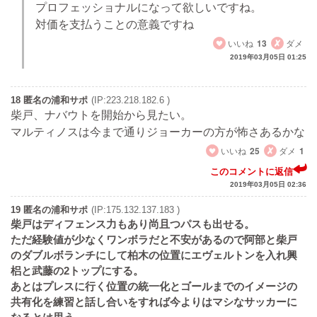
プロフェッショナルになって欲しいですね。
対価を支払うことの意義ですね
いいね
13
ダメ
2019年03月05日 01:25
18 匿名の浦和サポ
(IP:223.218.182.6 )
柴戸、ナバウトを開始から見たい。
マルティノスは今まで通りジョーカーの方が怖さあるかな
いいね
25
ダメ
1
このコメントに返信
2019年03月05日 02:36
19 匿名の浦和サポ
(IP:175.132.137.183 )
柴戸はディフェンス力もあり尚且つパスも出せる。
ただ経験値が少なくワンボラだと不安があるので阿部と柴戸
のダブルボランチにして柏木の位置にエヴェルトンを入れ興
梠と武藤の2トップにする。
あとはプレスに行く位置の統一化とゴールまでのイメージの
共有化を練習と話し合いをすれば今よりはマシなサッカーに