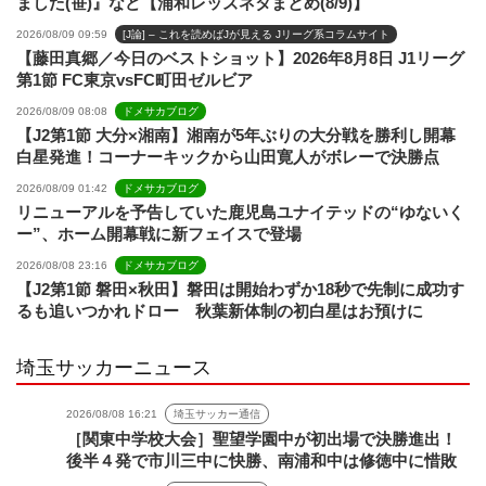
ました(笹)』など【浦和レッズネタまとめ(8/9)】
2026/08/09 09:59
[J論] – これを読めばJが見える Jリーグ系コラムサイト
【藤田真郷／今日のベストショット】2026年8月8日 J1リーグ
第1節 FC東京vsFC町田ゼルビア
2026/08/09 08:08
ドメサカブログ
【J2第1節 大分×湘南】湘南が5年ぶりの大分戦を勝利し開幕
白星発進！コーナーキックから山田寛人がボレーで決勝点
2026/08/09 01:42
ドメサカブログ
リニューアルを予告していた鹿児島ユナイテッドの“ゆないく
ー”、ホーム開幕戦に新フェイスで登場
2026/08/08 23:16
ドメサカブログ
【J2第1節 磐田×秋田】磐田は開始わずか18秒で先制に成功す
るも追いつかれドロー 秋葉新体制の初白星はお預けに
埼玉サッカーニュース
2026/08/08 16:21
埼玉サッカー通信
［関東中学校大会］聖望学園中が初出場で決勝進出！
後半４発で市川三中に快勝、南浦和中は修徳中に惜敗