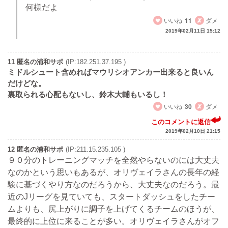
何様だよ
いいね
11
ダメ
2019年02月11日 15:12
11 匿名の浦和サポ
(IP:182.251.37.195 )
ミドルシュート含めればマウリシオアンカー出来ると良いん
だけどな。
裏取られる心配もないし、鈴木大輔もいるし！
いいね
30
ダメ
このコメントに返信
2019年02月10日 21:15
12 匿名の浦和サポ
(IP:211.15.235.105 )
９０分のトレーニングマッチを全然やらないのには大丈夫
なのかという思いもあるが、オリヴェイラさんの長年の経
験に基づくやり方なのだろうから、大丈夫なのだろう。最
近のJリーグを見ていても、スタートダッシュをしたチー
ムよりも、尻上がりに調子を上げてくるチームのほうが、
最終的に上位に来ることが多い。オリヴェイラさんがオフ