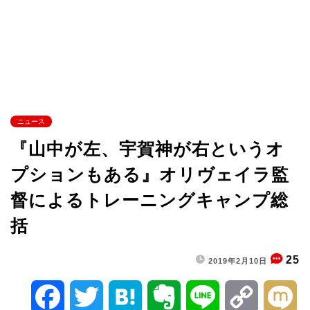
ニュース
『山中が左、宇賀神が右というオ
プションもある』オリヴェイラ監
督によるトレーニングキャンプ総
括
25
2019年2月10日
F
T
H
E
L
C
M