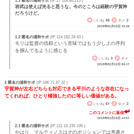
1.1 匿名の浦和サポ
(IP:27.114.60.213 )
岩武は使えば光ると思うな。今のところは経験の宇賀神
だろうけど。
いいね
48
ダメ
2
2019年02月10日 15:28
1.2 匿名の浦和サポ
(IP:114.182.29.43 )
モリは監督の信頼という意味ではもう少し上の序列
を掴んでるように感じる
いいね
3
ダメ
2019年02月12日 04:17
2 匿名の浦和サポ
(IP:106.72.47.32 )
宇賀神が左右どちらも対応できる平川のような存在になっ
てくれれば、ひとり補強したのに等しい価値がある。
いいね
81
ダメ
2
このコメントに返信
2019年02月10日 14:57
2.1 匿名の浦和サポ
(IP:211.15.235.105 )
やはり、マルティノスはそのポジションでは考慮さ