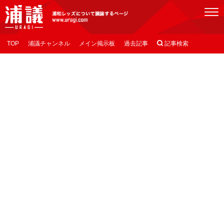
[浦議]浦和レッズについて議論するページ
TOP
浦議チャンネル
メイン掲示板
過去記事

記事検索