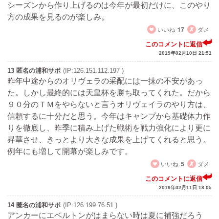
シーズンから作り上げるのは今年が最初だけに、このやり
方の成果を見るのが楽しみ。
いいね
17
ダメ
このコメントに返信
2019年02月10日 21:51
13 匿名の浦和サポ
(IP:126.151.112.197 )
昨年中途からのオリヴェラの采配には一抹の不安があっ
た。しかし最終的には天皇杯を勝ち取ってくれた。だから
９０分のＴＭをやらないと言うオリヴェイラのやり方は、
信頼するに十分だと思う。今年はキャンプから基礎体力作
りを徹底し、昨季に積み上げた戦術を戦力強化により更に
昇華させ、きっとより大きな成果を上げてくれると思う。
例年にも増して開幕が楽しみです。
いいね
5
ダメ
このコメントに返信
2019年02月11日 18:05
14 匿名の浦和サポ
(IP:126.199.76.51 )
アンカーにエベルトンがはまらない時は夏に補強だろう