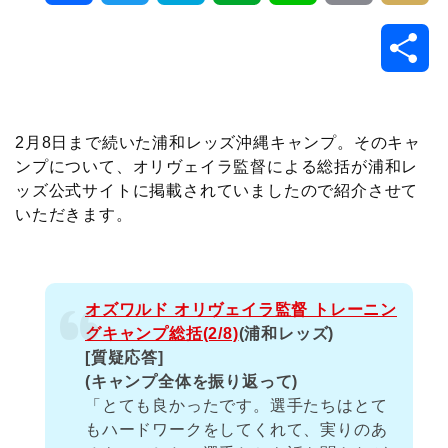
a
w
a
v
i
o
i
共
c
i
t
e
n
p
x
有
e
t
e
r
e
y
i
2月8日まで続いた浦和レッズ沖縄キャンプ。そのキャ
ンプについて、オリヴェイラ監督による総括が浦和レ
b
t
n
n
L
ッズ公式サイトに掲載されていましたので紹介させて
いただきます。
o
e
a
o
i
o
r
t
n
オズワルド オリヴェイラ監督 トレーニン
k
e
k
グキャンプ総括(2/8)
(浦和レッズ)
[質疑応答]
(キャンプ全体を振り返って)
「とても良かったです。選手たちはとて
もハードワークをしてくれて、実りのあ