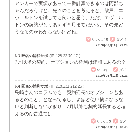
アンカーで実績があって一番計算できるのは阿部ち
ゃんだろうけど、先々のことを考えると、柴戸、エ
ヴェルトンを試しても良いと思う。ただ、エヴェル
トンの契約がとりあえず６月までだから、その先ど
うなるのかわからないけどね。
いいね
10
ダメ
1
2019年02月10日 21:26
6.3 匿名の浦和サポ
(IP:128.22.70.17 )
7月以降の契約、オプションの権利は浦和にあるの？
いいね
1
ダメ
2019年02月11日 08:22
6.4 匿名の浦和サポ
(IP:218.231.212.25 )
島崎さんのコラムでも「契約延長のオプションもあ
るとのこと」となってるし、よほど使い物にならな
いと判断しないかぎり、7月以降も契約延長すると考
えるのが普通では。
いいね
3
ダメ
2019年02月11日 10:40