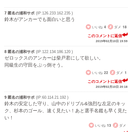
7 匿名の浦和サポ
(IP:126.233.162.235 )
鈴木がアンカーでも面白いと思う
いいね
4
ダメ
18
このコメントに返信
2019年02月10日 19:59
8 匿名の浦和サポ
(IP:122.134.186.120 )
ゼロックスのアンカーは柴戸君にして欲しい。
同級生の守田をぶっ倒そう。
いいね
22
ダメ
1
このコメントに返信
2019年02月10日 20:18
9 匿名の浦和サポ
(IP:60.114.21.192 )
鈴木の安定した守り、山中のドリブル&強烈な左足のキッ
ク、杉本のゴール、速く見たい！あと選手名鑑も早く見た
い！
いいね
13
ダメ