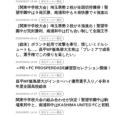
2026/08/07 18:46
埼玉サッカー通信
［関東中学校大会］埼玉県勢２校が全国切符獲得！聖
望学園中は９発圧勝、南浦和中も６発快勝で４強進出
2026/08/06 15:03
埼玉サッカー通信
［関東中学校大会］埼玉県勢２校が８強進出！聖望学
園中が完封勝利、南浦和中は打ち合い制して全国王手
2026/08/06 08:34
埼玉サッカー通信
［総体］ボランチ起用で攻撃を牽引、惜しいミドルシ
ュートも…。昌平MF飯島碧大主将は「プレミアで成長
し、選手権でこの借りを返したい」
2026/08/04 14:56
埼玉サッカー通信
＜PR＞FC PROSPERDADE練習型セレクション開催！
2026/08/03 17:51
埼玉サッカー通信
昌平MF飯島碧大がインターハイ優秀選手入り／令和８
年度全国高校総体
2026/08/03 17:47
埼玉サッカー通信
関東中学校大会の組み合わせが決定！聖望学園中は駒
場東邦中と、南浦和中はKASHIMA UNITED FCと初戦
2026/08/01 14:14
埼玉サッカー通信