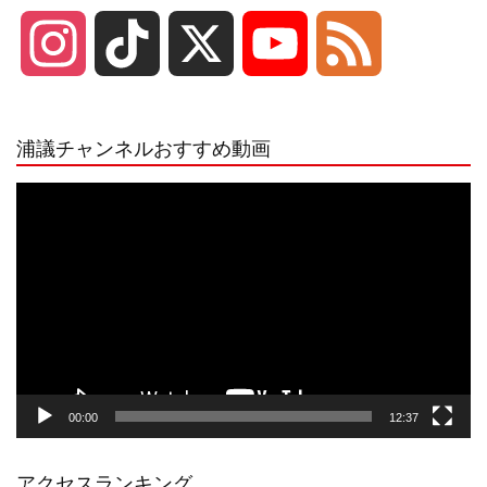
I
T
X
Y
F
n
i
o
e
浦議チャンネルおすすめ動画
s
k
u
e
動
画
プ
t
T
T
d
レ
ー
a
o
u
ヤ
ー
g
k
b
00:00
12:37
r
e
アクセスランキング