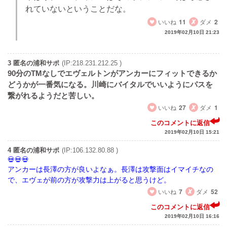
れていないということだな。
いいね
11
ダメ
2
2019年02月10日 21:23
3 匿名の浦和サポ
(IP:218.231.212.25 )
90分のTMなしでエヴェルトンがアンカーにフィットできるか
どうかが一番気になる。川崎にバイタルでいいようにパスを
繋がれるようだと苦しい。
いいね
27
ダメ
1
このコメントに返信
2019年02月10日 15:21
4 匿名の浦和サポ
(IP:106.132.80.88 )
アンカーは長澤の方が良いよなぁ。長澤は攻撃面はイマイチなの
で、エヴェが前の方が攻撃力は上がると思うけど。
いいね
7
ダメ
52
このコメントに返信
2019年02月10日 16:16