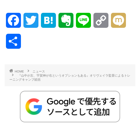
F
T
H
E
L
C
M
a
w
a
v
i
o
i
共
c
i
t
e
n
p
x
有
e
t
e
r
e
y
i
HOME
ニュース
『山中が左、宇賀神が右というオプションもある』オリヴェイラ監督によるトレ
b
t
n
n
L
ーニングキャンプ総括
o
e
a
o
i
o
r
t
n
k
e
k