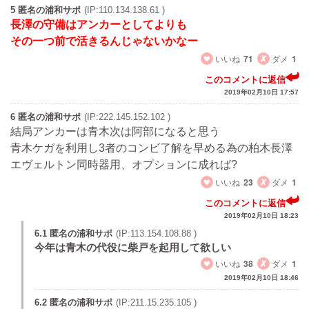
5 匿名の浦和サポ
(IP:110.134.138.61 )
長澤の守備はアンカーとしてよりも
その一つ前で活きるんじゃないかなー
いいね
71
ダメ
1
このコメントに返信
2019年02月10日 17:57
6 匿名の浦和サポ
(IP:222.145.152.102 )
結局アンカーは青木次は阿部になると思う
青木ケガを利用し3者のコンビ了解を早める為の柏木長澤
エヴェルトン同時器用、オプションに成れば?
いいね
23
ダメ
1
このコメントに返信
2019年02月10日 18:23
6.1 匿名の浦和サポ
(IP:113.154.108.88 )
今年は青木の代役に柴戸を起用して欲しい
いいね
38
ダメ
1
2019年02月10日 18:46
6.2 匿名の浦和サポ
(IP:211.15.235.105 )