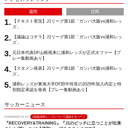
a
C
週間
月間
m
h
【テキスト実況】J1リーグ第1節「ガンバ大阪vs浦和レッ
ズ」
【議論はコチラ】J1リーグ第1節「ガンバ大阪vs浦和レッ
a
ズ」
元日本代表DF山根視来に浦和レッズが正式オファー【プ
n
レー集動画あり】
【スタメン発表】J1リーグ第1節「ガンバ大阪vs浦和レッ
n
ズ」
浦和レッズが東海大学DF田中玲音の2029年加入内定と特
e
別指定承認を発表【プレー集動画あり】
サッカーニュース
l
2026/08/09 10:23
[浦議]浦和レッズについて議論するページ
『RECOVERY&TRAINING』『J1のピッチに立つことが出来