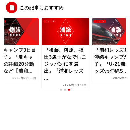
この記事もおすすめ
ース
ニュース
ニュース
夏キャンプ3日目
『後藤、榊原、福
『浦和レッズ夏
様子』『夏キャ
田3選手がなでしこ
沖縄キャンプが
プの詳細20分動
ジャパンに初選
了』『U-21浦
』など【浦和...
出』『浦和レッズ
ッズvs沖縄S...
...
2026年7月11日
2026年7月
2026年7月28日