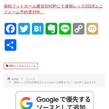
浦和フットボール通信SHOPにて浦和レッズ2019ユニ
フォーム予約受付中。
F
T
H
E
L
C
M
a
w
a
v
i
o
i
共
c
i
t
e
n
p
x
有
e
t
e
r
e
y
i
浦和レッズユニフォーム
b
t
n
n
L
HOME
ニュース
浦和レッズ2019背番号入りユニをホーム開幕までに！【2/3申し込みまで】
o
e
a
o
i
o
r
t
n