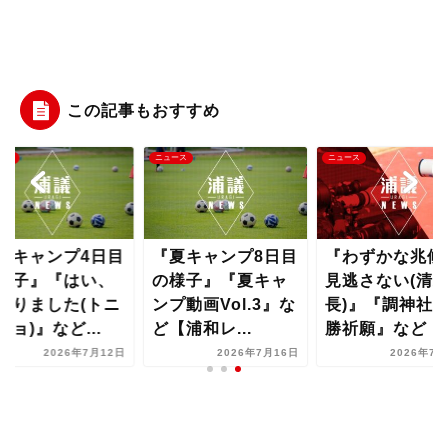
この記事もおすすめ
ース
ニュース
ニュース
夏キャンプ4日目
『夏キャンプ8日目
『わずかな兆候
様子』『はい、
の様子』『夏キャ
見逃さない(清
かりました(トニ
ンプ動画Vol.3』な
長)』『調神社
ニョ)』など...
ど【浦和レ...
勝祈願』など【..
2026年7月12日
2026年7月16日
2026年7月