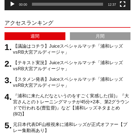
00:00
12:37
r
e
アクセスランキング
a
C
週間
月間
m
h
【議論はコチラ】Juiceスペシャルマッチ「浦和レッズ
vsRB大宮アルディージャ」
【テキスト実況】Juiceスペシャルマッチ「浦和レッズ
a
vsRB大宮アルディージャ」
【スタメン発表】Juiceスペシャルマッチ「浦和レッズ
n
vsRB大宮アルディージャ」
『浦和に来たんだなというのをすごく実感した(笹)』『大
n
宮さんとのトレーニングマッチが45分×2本、第2グラウン
ドで行われる(曺監督)』など【浦和レッズネタまとめ
(8/2)】
e
元日本代表DF山根視来に浦和レッズが正式オファー【プ
レー集動画あり】