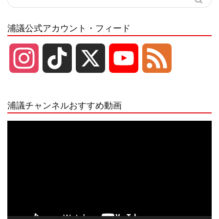
浦議公式アカウント・フィード
I
T
X
Y
F
n
i
o
e
浦議チャンネルおすすめ動画
s
k
u
e
動
画
プ
t
T
T
d
レ
ー
a
o
u
ヤ
ー
g
k
b