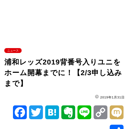
ニュース
浦和レッズ2019背番号入りユニを
ホーム開幕までに！【2/3申し込み
まで】
2019年1月31日
F
T
H
E
L
C
M
a
w
a
v
i
o
i