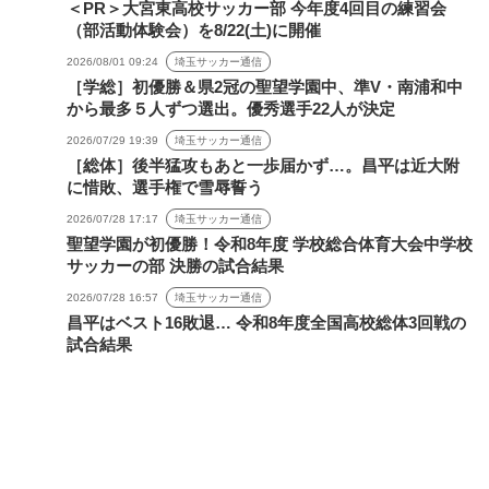
＜PR＞大宮東高校サッカー部 今年度4回目の練習会
（部活動体験会）を8/22(土)に開催
2026/08/01 09:24
埼玉サッカー通信
［学総］初優勝＆県2冠の聖望学園中、準V・南浦和中
から最多５人ずつ選出。優秀選手22人が決定
2026/07/29 19:39
埼玉サッカー通信
［総体］後半猛攻もあと一歩届かず…。昌平は近大附
に惜敗、選手権で雪辱誓う
2026/07/28 17:17
埼玉サッカー通信
聖望学園が初優勝！令和8年度 学校総合体育大会中学校
サッカーの部 決勝の試合結果
2026/07/28 16:57
埼玉サッカー通信
昌平はベスト16敗退… 令和8年度全国高校総体3回戦の
試合結果