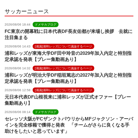
l
サッカーニュース
2026/08/06 18:44
ドメサカブログ
FC東京の開幕戦に日本代表DF長友佑都が来場し挨拶 去就に
注目集まる
2026/08/06 14:43
[浦議]浦和レッズについて議論するページ
浦和レッズが東海大学DF田中玲音の2029年加入内定と特別指
定承認を発表【プレー集動画あり】
2026/08/06 14:32
[浦議]浦和レッズについて議論するページ
浦和レッズが明治大学DF稲垣篤志の2027年加入内定と特別指
定承認を発表【プレー集動画あり】
2026/08/06 12:58
[浦議]浦和レッズについて議論するページ
元日本代表DF山根視来に浦和レッズが正式オファー【プレー
集動画あり】
2026/08/06 08:14
ドメサカブログ
セレッソ大阪がFCザンクトパウリからMFジャクソン・アーバ
インを完全移籍で獲得と発表 「チームがさらに良くなる手
助けをしたいと思っています」