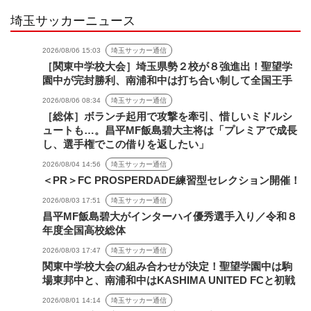
埼玉サッカーニュース
2026/08/06 15:03
埼玉サッカー通信
［関東中学校大会］埼玉県勢２校が８強進出！聖望学
園中が完封勝利、南浦和中は打ち合い制して全国王手
2026/08/06 08:34
埼玉サッカー通信
［総体］ボランチ起用で攻撃を牽引、惜しいミドルシ
ュートも…。昌平MF飯島碧大主将は「プレミアで成長
し、選手権でこの借りを返したい」
2026/08/04 14:56
埼玉サッカー通信
＜PR＞FC PROSPERDADE練習型セレクション開催！
2026/08/03 17:51
埼玉サッカー通信
昌平MF飯島碧大がインターハイ優秀選手入り／令和８
年度全国高校総体
2026/08/03 17:47
埼玉サッカー通信
関東中学校大会の組み合わせが決定！聖望学園中は駒
場東邦中と、南浦和中はKASHIMA UNITED FCと初戦
2026/08/01 14:14
埼玉サッカー通信