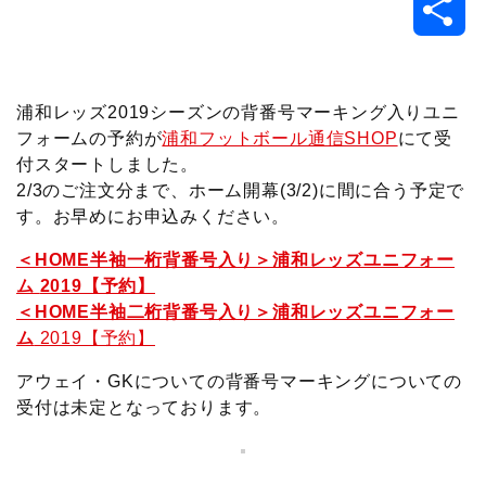
共
c
i
t
e
n
p
x
有
e
t
e
r
e
y
i
浦和レッズ2019シーズンの背番号マーキング入りユニ
フォームの予約が
浦和フットボール通信SHOP
にて受
b
t
n
n
L
付スタートしました。
2/3のご注文分まで、ホーム開幕(3/2)に間に合う予定で
o
e
a
o
i
す。お早めにお申込みください。
o
r
t
n
＜HOME半袖一桁背番号入り＞浦和レッズユニフォー
ム
2019【予約】
k
e
k
＜HOME半袖二桁背番号入り＞浦和レッズユニフォー
ム
2019【予約】
アウェイ・GKについての背番号マーキングについての
受付は未定となっております。