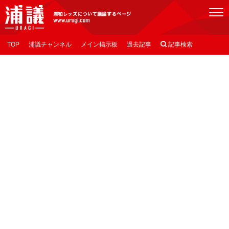
[浦議]浦和レッズについて議論するページ
TOP
浦議チャンネル
メイン掲示板
過去記事

記事検索