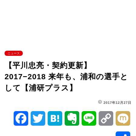
ニュース
【平川忠亮・契約更新】
2017−2018 来年も、浦和の選手と
して【浦研プラス】
2017年12月27日
F
T
H
E
L
C
M
a
w
a
v
i
o
i