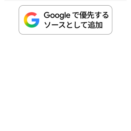
o
e
a
o
i
o
r
t
n
k
e
k