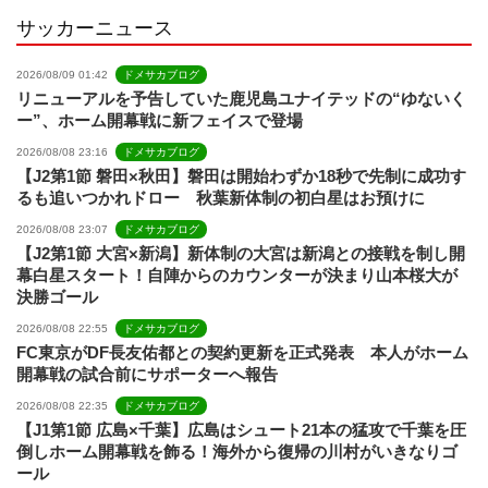
サッカーニュース
l
2026/08/09 01:42
ドメサカブログ
リニューアルを予告していた鹿児島ユナイテッドの“ゆないく
ー”、ホーム開幕戦に新フェイスで登場
2026/08/08 23:16
ドメサカブログ
【J2第1節 磐田×秋田】磐田は開始わずか18秒で先制に成功す
るも追いつかれドロー 秋葉新体制の初白星はお預けに
2026/08/08 23:07
ドメサカブログ
【J2第1節 大宮×新潟】新体制の大宮は新潟との接戦を制し開
幕白星スタート！自陣からのカウンターが決まり山本桜大が
決勝ゴール
2026/08/08 22:55
ドメサカブログ
FC東京がDF長友佑都との契約更新を正式発表 本人がホーム
開幕戦の試合前にサポーターへ報告
2026/08/08 22:35
ドメサカブログ
【J1第1節 広島×千葉】広島はシュート21本の猛攻で千葉を圧
倒しホーム開幕戦を飾る！海外から復帰の川村がいきなりゴ
ール