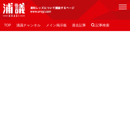
[浦議]浦和レッズについて議論するページ
TOP
浦議チャンネル
メイン掲示板
過去記事

記事検索