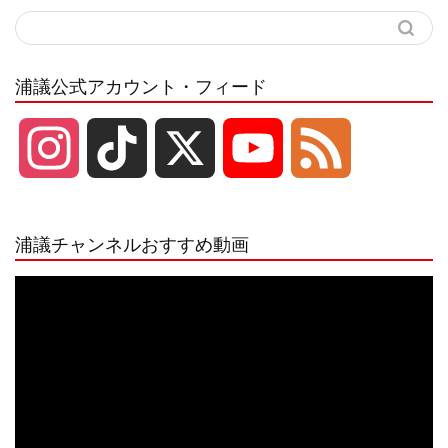
浦議公式アカウント・フィード
I
T
X
Y
F
n
i
o
e
浦議チャンネルおすすめ動画
s
k
u
e
動
画
プ
t
T
T
d
レ
ー
a
o
u
ヤ
ー
g
k
b