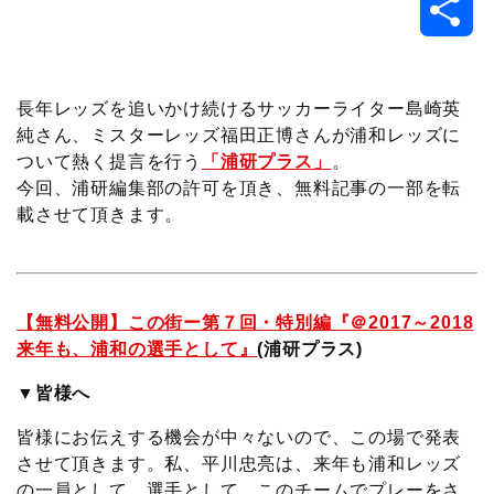
共
c
i
t
e
n
p
x
有
e
t
e
r
e
y
i
長年レッズを追いかけ続けるサッカーライター島崎英
純さん、ミスターレッズ福田正博さんが浦和レッズに
b
t
n
n
L
ついて熱く提言を行う
「浦研プラス」
。
今回、浦研編集部の許可を頂き、無料記事の一部を転
o
e
a
o
i
載させて頂きます。
o
r
t
n
k
e
k
【無料公開】この街ー第７回・特別編『＠2017～2018
来年も、浦和の選手として』
(浦研プラス)
▼皆様へ
皆様にお伝えする機会が中々ないので、この場で発表
させて頂きます。私、平川忠亮は、来年も浦和レッズ
の一員として、選手として、このチームでプレーをさ