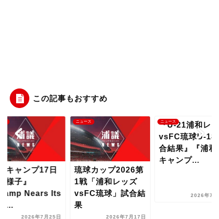
この記事もおすすめ
ニュース
ニュース
ニュー
『U-21浦和レッズ
vsFC琉球U-18試
合結果』『浦和夏
キャンプ...
17日
琉球カップ2026第
『夏
1戦「浦和レッズ
目
s Its
vsFC琉球」試合結
『Ca
2026年7月23日
果
End
年7月25日
2026年7月17日