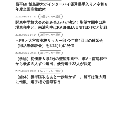
昌平MF飯島碧大がインターハイ優秀選手入り／令和８
年度全国高校総体
2026/08/03 17:47
埼玉サッカー通信
関東中学校大会の組み合わせが決定！聖望学園中は駒
場東邦中と、南浦和中はKASHIMA UNITED FCと初戦
2026/08/01 14:14
埼玉サッカー通信
＜PR＞大宮東高校サッカー部 今年度4回目の練習会
（部活動体験会）を8/22(土)に開催
2026/08/01 09:24
埼玉サッカー通信
［学総］初優勝＆県2冠の聖望学園中、準V・南浦和中
から最多５人ずつ選出。優秀選手22人が決定
2026/07/29 19:39
埼玉サッカー通信
［総体］後半猛攻もあと一歩届かず…。昌平は近大附
に惜敗、選手権で雪辱誓う