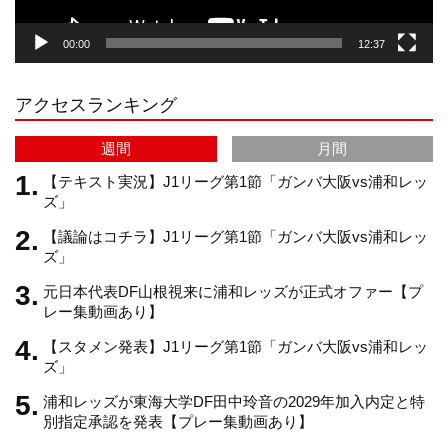
00:00
12:37
r
e
アクセスランキング
a
C
週間
月間
m
h
【テキスト実況】J1リーグ第1節「ガンバ大阪vs浦和レッ
ズ」
【議論はコチラ】J1リーグ第1節「ガンバ大阪vs浦和レッ
a
ズ」
元日本代表DF山根視来に浦和レッズが正式オファー【プ
n
レー集動画あり】
【スタメン発表】J1リーグ第1節「ガンバ大阪vs浦和レッ
n
ズ」
浦和レッズが東海大学DF田中玲音の2029年加入内定と特
e
別指定承認を発表【プレー集動画あり】