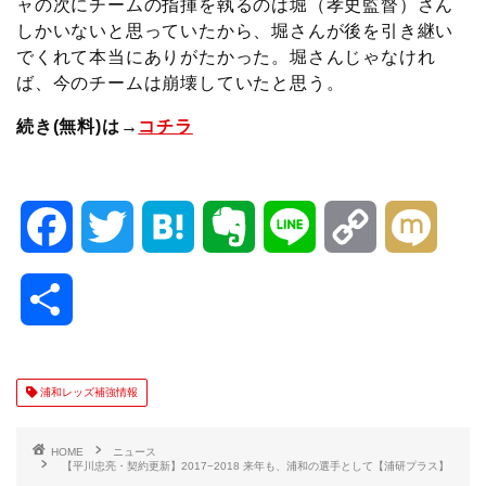
ャの次にチームの指揮を執るのは堀（孝史監督）さん
しかいないと思っていたから、堀さんが後を引き継い
でくれて本当にありがたかった。堀さんじゃなけれ
ば、今のチームは崩壊していたと思う。
続き(無料)は→
コチラ
F
T
H
E
L
C
M
a
w
a
v
i
o
i
共
c
i
t
e
n
p
x
有
e
t
e
r
e
y
i
浦和レッズ補強情報
b
t
n
n
L
HOME
ニュース
【平川忠亮・契約更新】2017−2018 来年も、浦和の選手として【浦研プラス】