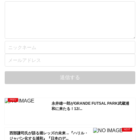
永井雄一郎がGRANDE FUTSAL PARK武蔵浦
和に来たる！12/...
西部謙司氏が語る堀レッズの未来→『ハリル・
ジャパン化する浦和』『日本のデ...