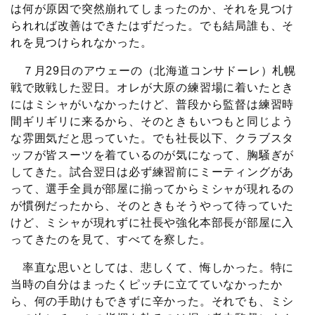
は何が原因で突然崩れてしまったのか、それを見つけ
られれば改善はできたはずだった。でも結局誰も、そ
れを見つけられなかった。
７月29日のアウェーの（北海道コンサドーレ）札幌
戦で敗戦した翌日。オレが大原の練習場に着いたとき
にはミシャがいなかったけど、普段から監督は練習時
間ギリギリに来るから、そのときもいつもと同じよう
な雰囲気だと思っていた。でも社長以下、クラブスタ
ッフが皆スーツを着ているのが気になって、胸騒ぎが
してきた。試合翌日は必ず練習前にミーティングがあ
って、選手全員が部屋に揃ってからミシャが現れるの
が慣例だったから、そのときもそうやって待っていた
けど、ミシャが現れずに社長や強化本部長が部屋に入
ってきたのを見て、すべてを察した。
率直な思いとしては、悲しくて、悔しかった。特に
当時の自分はまったくピッチに立てていなかったか
ら、何の手助けもできずに辛かった。それでも、ミシ