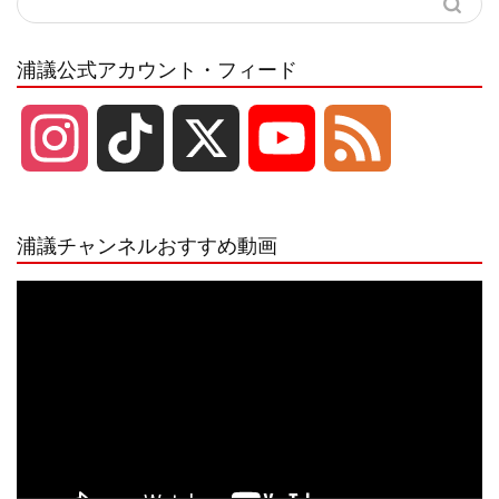
浦議公式アカウント・フィード
I
T
X
Y
F
n
i
o
e
浦議チャンネルおすすめ動画
s
k
u
e
動
画
プ
t
T
T
d
レ
ー
a
o
u
ヤ
ー
g
k
b