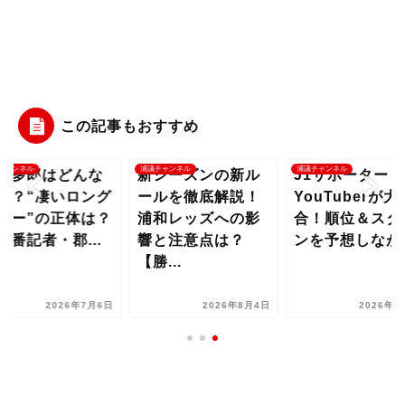
この記事もおすすめ
チャンネル
浦議チャンネル
浦議チャンネル
幸多郎はどんな
新シーズンの新ル
J1サポーター
手？“凄いロング
ールを徹底解説！
YouTuberが大
ロー”の正体は？
浦和レッズへの影
合！順位＆スタ
田番記者・郡...
響と注意点は？
ンを予想しなが..
【勝...
2026年7月6日
2026年8月4日
2026年8