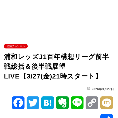
浦議チャンネル
浦和レッズJ1百年構想リーグ前半
戦総括＆後半戦展望
LIVE【3/27(金)21時スタート】
2026年3月27日
F
T
H
E
L
C
M
a
w
a
v
i
o
i