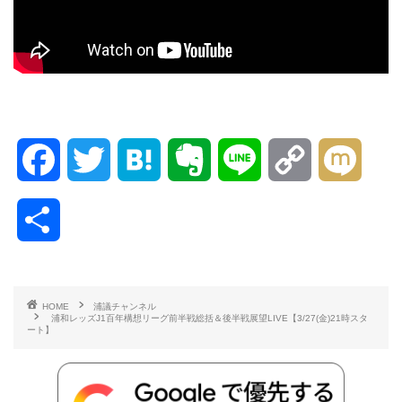
F
T
H
E
L
C
M
a
w
a
v
i
o
i
共
c
i
t
e
n
p
x
有
e
t
e
r
e
y
i
HOME
浦議チャンネル
浦和レッズJ1百年構想リーグ前半戦総括＆後半戦展望LIVE【3/27(金)21時スタ
b
t
n
n
L
ート】
o
e
a
o
i