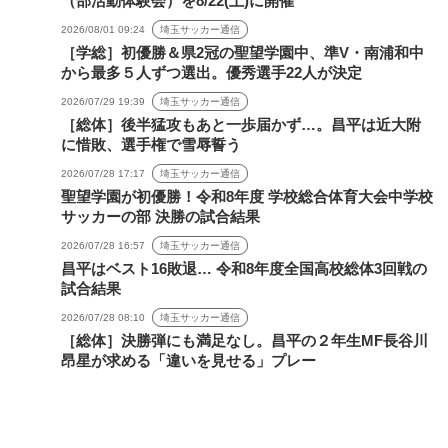
（部活動体験会）を8/22(土)に開催
2026/08/01 09:24
埼玉サッカー通信
［学総］初優勝＆県2冠の聖望学園中、準V・南浦和中
から最多５人ずつ選出。優秀選手22人が決定
2026/07/29 19:39
埼玉サッカー通信
［総体］後半猛攻もあと一歩届かず…。昌平は近大附
に惜敗、選手権で雪辱誓う
2026/07/28 17:17
埼玉サッカー通信
聖望学園が初優勝！令和8年度 学校総合体育大会中学校
サッカーの部 決勝の試合結果
2026/07/28 16:57
埼玉サッカー通信
昌平はベスト16敗退… 令和8年度全国高校総体3回戦の
試合結果
2026/07/28 08:10
埼玉サッカー通信
［総体］決勝弾にも満足なし。昌平の２年生MF長谷川
昂星が求める「違いを見せる」プレー