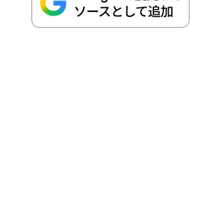
o
r
t
n
k
e
k