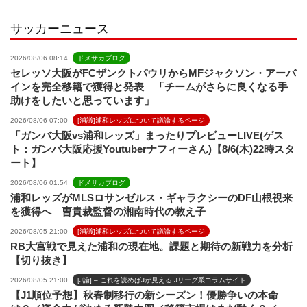
l
サッカーニュース
2026/08/06 08:14
ドメサカブログ
セレッソ大阪がFCザンクトパウリからMFジャクソン・アーバ
インを完全移籍で獲得と発表 「チームがさらに良くなる手
助けをしたいと思っています」
2026/08/06 07:00
[浦議]浦和レッズについて議論するページ
「ガンバ大阪vs浦和レッズ」まったりプレビューLIVE(ゲス
ト：ガンバ大阪応援Youtuberナフィーさん)【8/6(木)22時スタ
ート】
2026/08/06 01:54
ドメサカブログ
浦和レッズがMLSロサンゼルス・ギャラクシーのDF山根視来
を獲得へ 曺貴裁監督の湘南時代の教え子
2026/08/05 21:00
[浦議]浦和レッズについて議論するページ
RB大宮戦で見えた浦和の現在地。課題と期待の新戦力を分析
【切り抜き】
2026/08/05 21:00
[J論] – これを読めばJが見える Jリーグ系コラムサイト
【J1順位予想】秋春制移行の新シーズン！優勝争いの本命