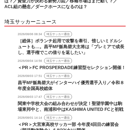
は？／資金力が決める新勢力図／移籍市場はまだ動く？／
ACL組の懸念／ダークホースになるのは？
埼玉サッカーニュース
2026/08/06 08:34
埼玉サッカー通信
［総体］ボランチ起用で攻撃を牽引、惜しいミドルシ
ュートも…。昌平MF飯島碧大主将は「プレミアで成長
し、選手権でこの借りを返したい」
2026/08/04 14:56
埼玉サッカー通信
＜PR＞FC PROSPERDADE練習型セレクション開催！
2026/08/03 17:51
埼玉サッカー通信
昌平MF飯島碧大がインターハイ優秀選手入り／令和８
年度全国高校総体
2026/08/03 17:47
埼玉サッカー通信
関東中学校大会の組み合わせが決定！聖望学園中は駒
場東邦中と、南浦和中はKASHIMA UNITED FCと初戦
2026/08/01 14:14
埼玉サッカー通信
＜PR＞大宮東高校サッカー部 今年度4回目の練習会