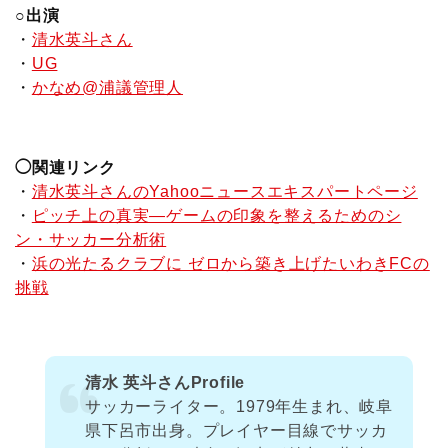
○出演
・
清水英斗さん
・
UG
・
かなめ@浦議管理人
◯関連リンク
・
清水英斗さんのYahooニュースエキスパートページ
・
ピッチ上の真実―ゲームの印象を整えるためのシ
ン・サッカー分析術
・
浜の光たるクラブに ゼロから築き上げたいわきFCの
挑戦
清水 英斗さんProfile
サッカーライター。1979年生まれ、岐阜
県下呂市出身。プレイヤー目線でサッカ