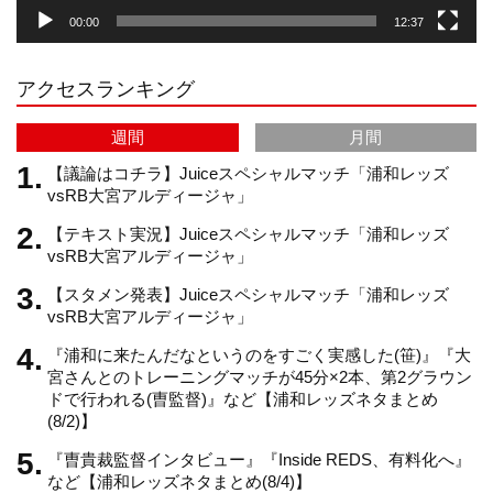
00:00
12:37
r
e
アクセスランキング
a
C
週間
月間
m
h
【議論はコチラ】Juiceスペシャルマッチ「浦和レッズ
vsRB大宮アルディージャ」
【テキスト実況】Juiceスペシャルマッチ「浦和レッズ
a
vsRB大宮アルディージャ」
【スタメン発表】Juiceスペシャルマッチ「浦和レッズ
n
vsRB大宮アルディージャ」
『浦和に来たんだなというのをすごく実感した(笹)』『大
n
宮さんとのトレーニングマッチが45分×2本、第2グラウン
ドで行われる(曺監督)』など【浦和レッズネタまとめ
(8/2)】
e
『曺貴裁監督インタビュー』『Inside REDS、有料化へ』
など【浦和レッズネタまとめ(8/4)】