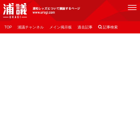
[浦議]浦和レッズについて議論するページ
TOP
浦議チャンネル
メイン掲示板
過去記事

記事検索