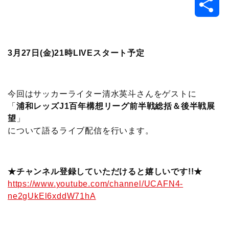
共
c
i
t
e
n
p
x
有
e
t
e
r
e
y
i
3月27日(金)21時LIVEスタート予定
b
t
n
n
L
o
e
a
o
i
今回はサッカーライター清水英斗さんをゲストに
「
浦和レッズJ1百年構想リーグ前半戦総括＆後半戦展
o
r
t
n
望
」
について語るライブ配信を行います。
k
e
k
★チャンネル登録していただけると嬉しいです!!★
https://www.youtube.com/channel/UCAFN4-
ne2gUkEl6xddW71hA