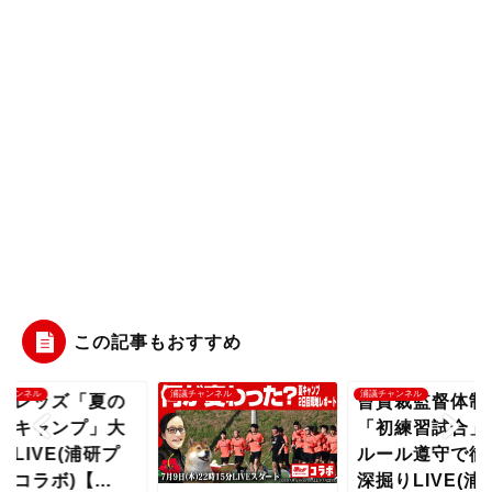
この記事もおすすめ
チャンネル
浦議チャンネル
浦議チャンネル
和レッズ「夏の
曺貴裁監督体制
縄キャンプ」大
「初練習試合」
括LIVE(浦研プ
ルール遵守で徹
スコラボ)【...
深掘りLIVE(浦研.