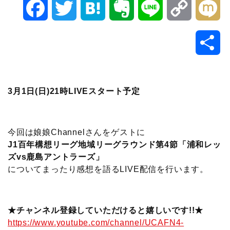
F
T
H
E
L
C
M
a
w
a
v
i
o
i
共
c
i
t
e
n
p
x
有
e
t
e
r
e
y
i
3月1日(日)21時LIVEスタート予定
b
t
n
n
L
o
e
a
o
i
今回は娘娘Channelさんをゲストに
J1百年構想リーグ地域リーグラウンド第4節「浦和レッ
o
r
t
n
ズvs鹿島アントラーズ」
についてまったり感想を語るLIVE配信を行います。
k
e
k
★チャンネル登録していただけると嬉しいです!!★
https://www.youtube.com/channel/UCAFN4-