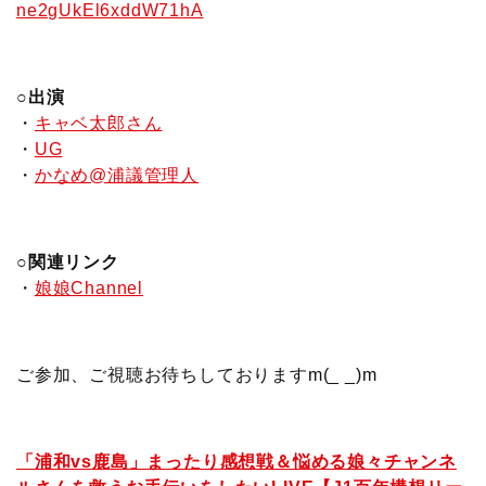
ne2gUkEl6xddW71hA
○出演
・
キャベ太郎さん
・
UG
・
かなめ@浦議管理人
○関連リンク
・
娘娘Channel
ご参加、ご視聴お待ちしておりますm(_ _)m
「浦和vs鹿島」まったり感想戦＆悩める娘々チャンネ