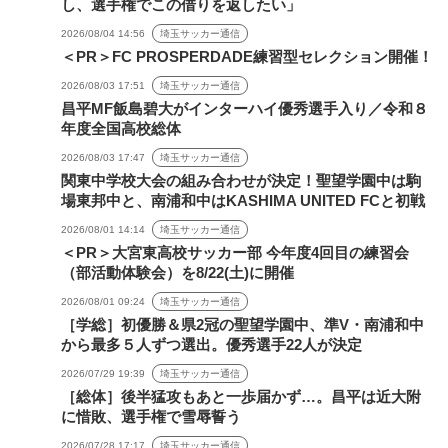
し、選手権でこの借りを返したい」
2026/08/04 14:56
埼玉サッカー通信
＜PR＞FC PROSPERDADE練習型セレクション開催！
2026/08/03 17:51
埼玉サッカー通信
昌平MF飯島碧大がインターハイ優秀選手入り／令和８
年度全国高校総体
2026/08/03 17:47
埼玉サッカー通信
関東中学校大会の組み合わせが決定！聖望学園中は駒
場東邦中と、南浦和中はKASHIMA UNITED FCと初戦
2026/08/01 14:14
埼玉サッカー通信
＜PR＞大宮東高校サッカー部 今年度4回目の練習会
（部活動体験会）を8/22(土)に開催
2026/08/01 09:24
埼玉サッカー通信
［学総］初優勝＆県2冠の聖望学園中、準V・南浦和中
から最多５人ずつ選出。優秀選手22人が決定
2026/07/29 19:39
埼玉サッカー通信
［総体］後半猛攻もあと一歩届かず…。昌平は近大附
に惜敗、選手権で雪辱誓う
2026/07/28 17:17
埼玉サッカー通信