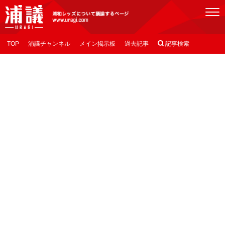
[浦議]浦和レッズについて議論するページ
TOP
浦議チャンネル
メイン掲示板
過去記事

記事検索