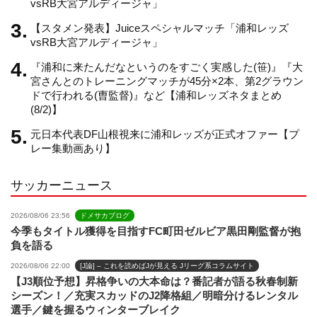
vsRB大宮アルディージャ」
【スタメン発表】Juiceスペシャルマッチ「浦和レッズ
n
vsRB大宮アルディージャ」
『浦和に来たんだなというのをすごく実感した(笹)』『大
n
宮さんとのトレーニングマッチが45分×2本、第2グラウン
ドで行われる(曺監督)』など【浦和レッズネタまとめ
(8/2)】
e
元日本代表DF山根視来に浦和レッズが正式オファー【プ
レー集動画あり】
l
サッカーニュース
2026/08/06 23:56
ドメサカブログ
今季もタイトル獲得を目指すFC町田ゼルビア黒田剛監督が抱
負を語る
2026/08/06 22:00
[J論] – これを読めばJが見える Jリーグ系コラムサイト
【J3順位予想】昇格争いの大本命は？番記者が語る秋春制新
シーズン！／充実スカッドのJ2降格組／明暗分けるレンタル
選手／鍵を握るウィンターブレイク