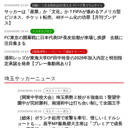
2026/08/06 21:00
[J論] – これを読めばJが見える Jリーグ系コラムサイト
サッカーは「産業」か「文化」か？FIFAが進めるアメリカ型
ビジネス、チケット転売、48チーム化の功罪【月刊ブンデ
ス】
2026/08/06 18:44
ドメサカブログ
FC東京の開幕戦に日本代表DF長友佑都が来場し挨拶 去就に
注目集まる
2026/08/06 14:43
[浦議]浦和レッズについて議論するページ
浦和レッズが東海大学DF田中玲音の2029年加入内定と特別指
定承認を発表【プレー集動画あり】
埼玉サッカーニュース
2026/08/06 15:03
埼玉サッカー通信
［関東中学校大会］埼玉県勢２校が８強進出！聖望学
園中が完封勝利、南浦和中は打ち合い制して全国王手
2026/08/06 08:34
埼玉サッカー通信
［総体］ボランチ起用で攻撃を牽引、惜しいミドルシ
ュートも…。昌平MF飯島碧大主将は「プレミアで成長