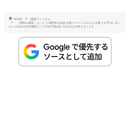
有
e
t
e
r
e
y
i
HOME
浦議チャンネル
「浦和vs鹿島」まったり感想戦＆悩める娘々チャンネルさんを救うお手伝いをし
b
t
n
n
L
たいLIVE(J1百年構想リーグEAST第4節)【3/1(日)21時スタート】
o
e
a
o
i
o
r
t
n
k
e
k