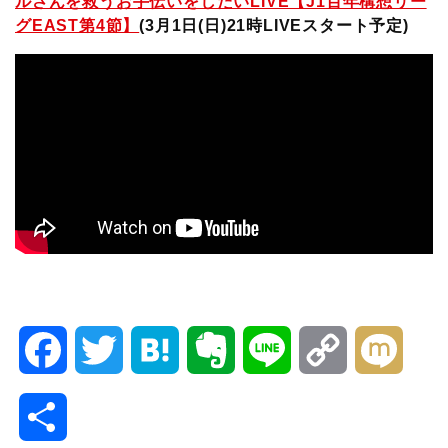
ルさんを救うお手伝いをしたいLIVE【J1百年構想リー
グEAST第4節】
(3月1日(日)21時LIVEスタート予定
)
F
T
H
E
L
C
M
a
w
a
v
i
o
i
共
c
i
t
e
n
p
x