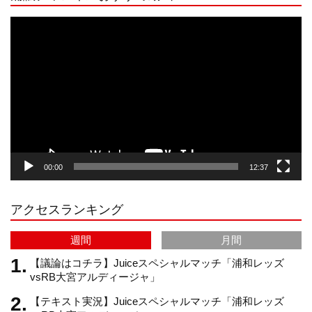
s
k
u
e
動
画
プ
t
T
T
d
レ
ー
a
o
u
ヤ
ー
g
k
b
00:00
12:37
r
e
アクセスランキング
a
C
週間
月間
m
h
【議論はコチラ】Juiceスペシャルマッチ「浦和レッズ
vsRB大宮アルディージャ」
【テキスト実況】Juiceスペシャルマッチ「浦和レッズ
a