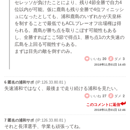
セレッソが負けたことにより、残り4節全勝で自力4
位以内が可能。仮に鹿島も残り全勝で4位フィニッシ
ュになったとしても、浦和鹿島のいずれかが天皇杯
を制することで最低でもACLプレーオフ出場権は得
られる。鹿島が勝ち点を取りこぼす可能性もある
し、全勝すればここ5節で得点1、勝ち点1の大失速の
広島を上回る可能性すらある。
まずは目先の敵を倒すのみ。
いいね
20
ダメ
3
2018年11月01日 14:45
6 匿名の浦和サポ
(IP:126.33.80.81 )
失速浦和ではなく、最後まで走り続ける浦和を見たい。
いいね
27
ダメ
2
このコメントに返信
2018年11月01日 12:46
7 匿名の浦和サポ
(IP:126.33.80.81 )
それと長澤選手、学業も頑張ってね。