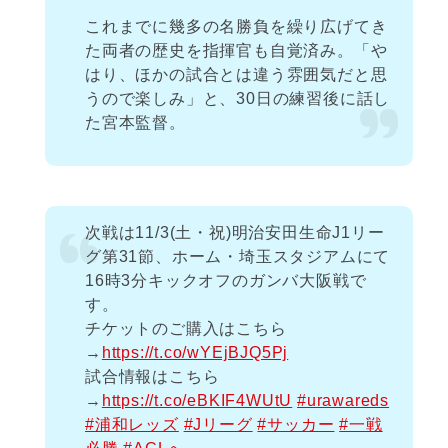
これまでに幾多の名勝負を繰り広げてき
た両者の歴史を指揮官も自覚済み。「や
はり、ほかの試合とは違う雰囲気だと思
うので楽しみ」と、30日の練習後に話し
た宮本監督。
次戦は11/3(土・祝)明治安田生命J1リー
グ第31節、ホーム・埼玉スタジアムにて
16時3分キックオフのガンバ大阪戦で
す。
チケットのご購入はこちら
→
https://t.co/wYEjBJQ5Pj
試合情報はこちら
→
https://t.co/eBKIF4WUtU
#urawareds
#浦和レッズ
#Jリーグ
#サッカー
#一戦