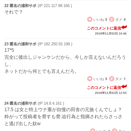
22 匿名の浦和サポ
(IP:221.117.99.166 )
それで？
いいね
5
ダメ
4
このコメントに返信
2018年11月02日 10:46
23 匿名の浦和サポ
(IP:182.250.55.199 )
17*5
完全に後出しジャンケンだから、今しか言えないんだろう
し、
ネットだから何とでも言えんだろ。
いいね
5
ダメ
1
このコメントに返信
2018年11月02日 12:53
24 匿名の浦和サポ
(IP:14.8.4.161 )
17.5 は女と特上ウナ重が自慢の田舎の元族くんでしょ？
粋がって投稿者を脅すも脅.迫行為と指摘されたらさっさ
と逃げ出した奴w
いいね
ダメ