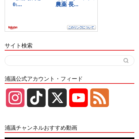
サイト検索
浦議公式アカウント・フィード
I
T
X
Y
F
n
i
o
e
浦議チャンネルおすすめ動画
s
k
u
e