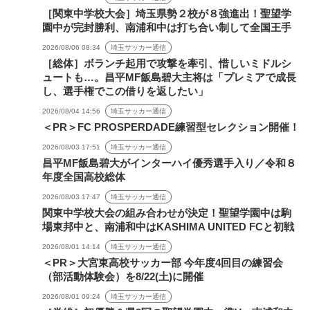
［関東中学校大会］埼玉県勢２校が８強進出！聖望学
園中が完封勝利、南浦和中は打ち合い制して全国王手
2026/08/06 08:34
埼玉サッカー通信
［総体］ボランチ起用で攻撃を牽引、惜しいミドルシ
ュートも…。昌平MF飯島碧大主将は「プレミアで成長
し、選手権でこの借りを返したい」
2026/08/04 14:56
埼玉サッカー通信
＜PR＞FC PROSPERDADE練習型セレクション開催！
2026/08/03 17:51
埼玉サッカー通信
昌平MF飯島碧大がインターハイ優秀選手入り／令和８
年度全国高校総体
2026/08/03 17:47
埼玉サッカー通信
関東中学校大会の組み合わせが決定！聖望学園中は駒
場東邦中と、南浦和中はKASHIMA UNITED FCと初戦
2026/08/01 14:14
埼玉サッカー通信
＜PR＞大宮東高校サッカー部 今年度4回目の練習会
（部活動体験会）を8/22(土)に開催
2026/08/01 09:24
埼玉サッカー通信