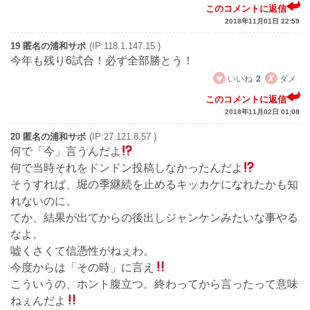
このコメントに返信
2018年11月01日 22:59
19 匿名の浦和サポ
(IP:118.1.147.15 )
今年も残り6試合！必ず全部勝とう！
いいね
2
ダメ
このコメントに返信
2018年11月02日 01:08
20 匿名の浦和サポ
(IP:27.121.8.57 )
何で「今」言うんだよ
何で当時それをドンドン投稿しなかったんだよ
そうすれば、堀の季継続を止めるキッカケになれたかも知
れないのに。
てか、結果が出てからの後出しジャンケンみたいな事やる
なよ。
嘘くさくて信憑性がねぇわ。
今度からは「その時」に言え
こういうの、ホント腹立つ。終わってから言ったって意味
ねぇんだよ