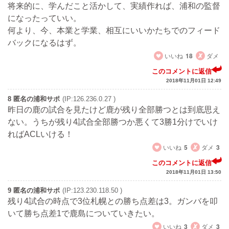
将来的に、学んだこと活かして、実績作れば、浦和の監督
になったっていい。
何より、今、本業と学業、相互にいいかたちでのフィード
バックになるはず。
いいね
18
ダメ
このコメントに返信
2018年11月01日 12:49
8 匿名の浦和サポ
(IP:126.236.0.27 )
昨日の鹿の試合を見たけど鹿が残り全部勝つとは到底思え
ない。うちが残り4試合全部勝つか悪くて3勝1分けでいけ
ればACLいける！
いいね
5
ダメ
3
このコメントに返信
2018年11月01日 13:50
9 匿名の浦和サポ
(IP:123.230.118.50 )
残り4試合の時点で3位札幌との勝ち点差は3。ガンバを叩
いて勝ち点差1で鹿島についていきたい。
いいね
3
ダメ
3