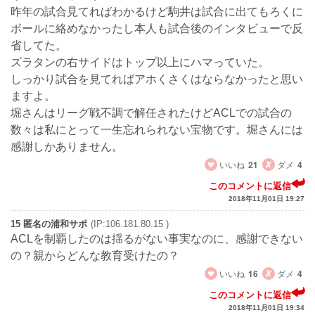
昨年の試合見てればわかるけど駒井は試合に出てもろくに
ボールに絡めなかったし本人も試合後のインタビューで反
省してた。
ズラタンの右サイドはトップ以上にハマっていた。
しっかり試合を見てればアホくさくはならなかったと思い
ますよ。
堀さんはリーグ戦不調で解任されたけどACLでの試合の
数々は私にとって一生忘れられない宝物です。堀さんには
感謝しかありません。
いいね
21
ダメ
4
このコメントに返信
2018年11月01日 19:27
15 匿名の浦和サポ
(IP:106.181.80.15 )
ACLを制覇したのは揺るがない事実なのに、感謝できない
の？親からどんな教育受けたの？
いいね
16
ダメ
4
このコメントに返信
2018年11月01日 19:34