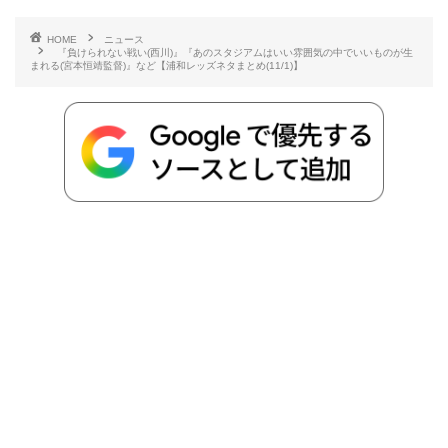
b
t
n
n
L
HOME
ニュース
『負けられない戦い(西川)』『あのスタジアムはいい雰囲気の中でいいものが生
まれる(宮本恒靖監督)』など【浦和レッズネタまとめ(11/1)】
o
e
a
o
i
o
r
t
n
k
e
k