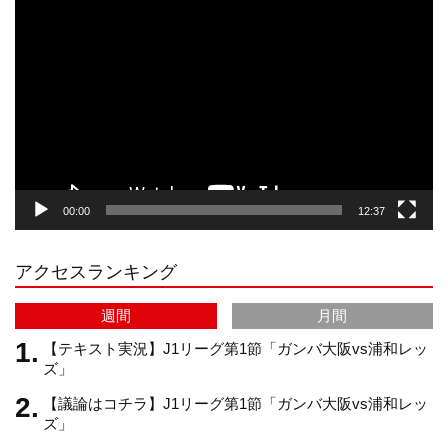
動
画
プ
t
T
T
d
レ
ー
a
o
u
ヤ
ー
g
k
b
00:00
12:37
r
e
アクセスランキング
a
C
週間
月間
m
h
【テキスト実況】J1リーグ第1節「ガンバ大阪vs浦和レッ
ズ」
【議論はコチラ】J1リーグ第1節「ガンバ大阪vs浦和レッ
a
ズ」