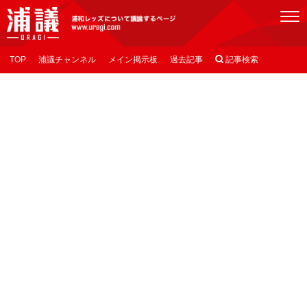
[浦議]浦和レッズについて議論するページ
TOP
浦議チャンネル
メイン掲示板
過去記事

記事検索