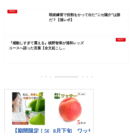
戦術練習で役割をかって出た”ニセ陽介”は誰
だ？【浦レポ】
『感動しすぎて震える』槙野智章が浦和レッズ
ユースへ語った言葉【全文起こし...