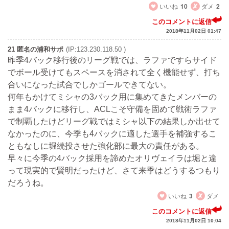
いいね
10
ダメ
2
このコメントに返信
2018年11月02日 01:47
21 匿名の浦和サポ
(IP:123.230.118.50 )
昨季4バック移行後のリーグ戦では、ラファですらサイド
でボール受けてもスペースを消されて全く機能せず、打ち
合いになった試合でしかゴールできてない。
何年もかけてミシャの3バック用に集めてきたメンバーの
まま4バックに移行し、ACLこそ守備を固めて戦術ラファ
で制覇したけどリーグ戦ではミシャ以下の結果しか出せて
なかったのに、今季も4バックに適した選手を補強するこ
ともなしに堀続投させた強化部に最大の責任がある。
早々に今季の4バック採用を諦めたオリヴェイラは堀と違
って現実的で賢明だったけど、さて来季はどうするつもり
だろうね。
いいね
3
ダメ
このコメントに返信
2018年11月02日 10:04