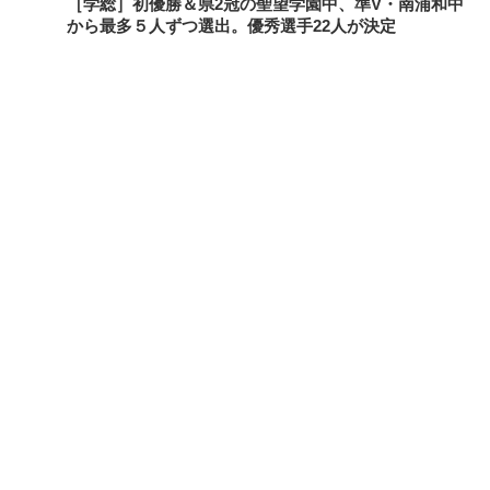
［学総］初優勝＆県2冠の聖望学園中、準V・南浦和中
から最多５人ずつ選出。優秀選手22人が決定