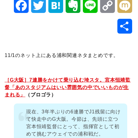
F
T
H
E
L
C
M
a
w
a
v
i
o
i
共
c
i
t
e
n
p
x
有
e
t
e
r
e
y
i
11/1のネット上にある浦和関連ネタまとめです。
b
t
n
n
L
o
e
a
o
i
［G大阪］7連勝をかけて乗り込む埼スタ。宮本恒靖監
督「あのスタジアムはいい雰囲気の中でいいものが生
o
r
t
n
まれる」
（ブロゴラ）
k
e
k
現在、3年半ぶりの6連勝でJ1残留に向け
て快走中のG大阪。今節は、先頭に立つ
宮本恒靖監督にとって、指揮官として初
めて挑むアウェイでの浦和戦だ。