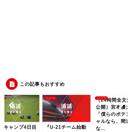
この記事もおすすめ
ース
ニュース
ニュース
（24時間全文無
公開）宮本優太
「僕らのポテン
ャルなら、間違
夏キャンプ4日目
『U-21チーム始動
な...