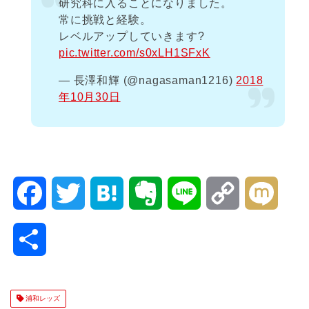
研究科に入ることになりました。
常に挑戦と経験。
レベルアップしていきます?
pic.twitter.com/s0xLH1SFxK
— 長澤和輝 (@nagasaman1216)
2018
年10月30日
F
T
H
E
L
C
M
a
w
a
v
i
o
i
共
c
i
t
e
n
p
x
有
e
t
e
r
e
y
i
浦和レッズ