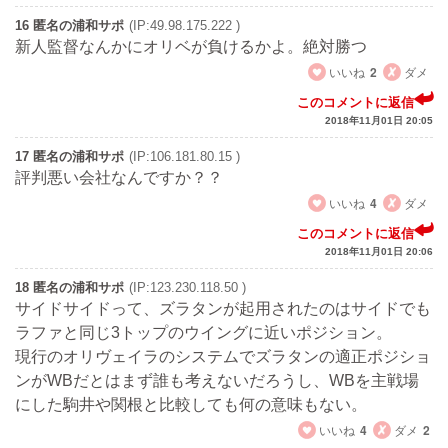
16 匿名の浦和サポ
(IP:49.98.175.222 )
新人監督なんかにオリベが負けるかよ。絶対勝つ
いいね
2
ダメ
このコメントに返信
2018年11月01日 20:05
17 匿名の浦和サポ
(IP:106.181.80.15 )
評判悪い会社なんですか？？
いいね
4
ダメ
このコメントに返信
2018年11月01日 20:06
18 匿名の浦和サポ
(IP:123.230.118.50 )
サイドサイドって、ズラタンが起用されたのはサイドでも
ラファと同じ3トップのウイングに近いポジション。
現行のオリヴェイラのシステムでズラタンの適正ポジショ
ンがWBだとはまず誰も考えないだろうし、WBを主戦場
にした駒井や関根と比較しても何の意味もない。
いいね
4
ダメ
2