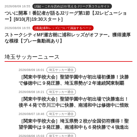
2026/08/09 16:55
[J論] – これを読めばJが見える Jリーグ系コラムサイト
ついに開幕！番記者が語るJ2リーグ第1節【J2レビューショ
ー】[8/10(月)19:30スタート]
2026/08/09 16:55
[浦議]浦和レッズについて議論するページ
ストークシティMF瀬古樹に浦和レッズがオファー。獲得濃厚
な模様【プレー集動画あり】
埼玉サッカーニュース
2026/08/09 16:01
埼玉サッカー通信
［関東中学校大会］聖望学園中が初出場初優勝！決勝
で修徳中に９発圧勝、埼玉県勢が２年連続関東制覇
2026/08/08 16:21
埼玉サッカー通信
［関東中学校大会］聖望学園中が初出場で決勝進出！
後半４発で市川三中に快勝、南浦和中は修徳中に惜敗
2026/08/07 18:46
埼玉サッカー通信
［関東中学校大会］埼玉県勢２校が全国切符獲得！聖
望学園中は９発圧勝、南浦和中も６発快勝で４強進出
2026/08/06 15:03
埼玉サッカー通信