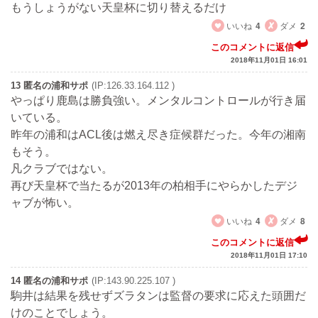
もうしょうがない天皇杯に切り替えるだけ
いいね
4
ダメ
2
このコメントに返信
2018年11月01日 16:01
13 匿名の浦和サポ
(IP:126.33.164.112 )
やっぱり鹿島は勝負強い。メンタルコントロールが行き届
いている。
昨年の浦和はACL後は燃え尽き症候群だった。今年の湘南
もそう。
凡クラブではない。
再び天皇杯で当たるが2013年の柏相手にやらかしたデジ
ャブが怖い。
いいね
4
ダメ
8
このコメントに返信
2018年11月01日 17:10
14 匿名の浦和サポ
(IP:143.90.225.107 )
駒井は結果を残せずズラタンは監督の要求に応えた頭囲だ
けのことでしょう。