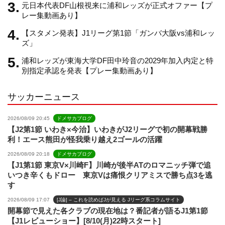
元日本代表DF山根視来に浦和レッズが正式オファー【プ
n
レー集動画あり】
【スタメン発表】J1リーグ第1節「ガンバ大阪vs浦和レッ
n
ズ」
浦和レッズが東海大学DF田中玲音の2029年加入内定と特
e
別指定承認を発表【プレー集動画あり】
サッカーニュース
l
2026/08/09 20:45
ドメサカブログ
【J2第1節 いわき×今治】いわきがJ2リーグで初の開幕戦勝
利！エース熊田が怪我乗り越え2ゴールの活躍
2026/08/09 20:18
ドメサカブログ
【J1第1節 東京V×川崎F】川崎が後半ATのロマニッチ弾で追
いつき辛くもドロー 東京Vは痛恨クリアミスで勝ち点3を逃
す
2026/08/09 17:07
[J論] – これを読めばJが見える Jリーグ系コラムサイト
開幕節で見えた各クラブの現在地は？番記者が語るJ1第1節
【J1レビューショー】[8/10(月)22時スタート]