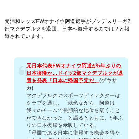
c
i
t
e
n
p
x
有
e
t
e
r
e
y
i
元浦和レッズFWオナイウ阿道選手がブンデスリーガ2
部マクデブルクを退団、日本へ復帰するのでは？と報
b
t
n
n
L
道されています。
o
e
a
o
i
o
r
t
n
元日本代表FWオナイウ阿道が5年ぶりの
日本復帰か…ドイツ2部マクデブルクが退
k
e
k
団を発表「日本に帰国予定だ」
(ゲキサ
カ)
マクデブルクのスポーツディレクターは
クラブを通じ、「残念ながら、阿道は
我々のチームで長期的な地位を築くこと
ができなかった」と語るとともに、5年ぶ
りの日本復帰を示唆している。
「母国である日本に復帰する機会を得た