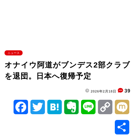
ニュース
オナイウ阿道がブンデス2部クラブ
を退団。日本へ復帰予定
39
2026年2月18日
F
T
H
E
L
C
M
a
w
a
v
i
o
i
共