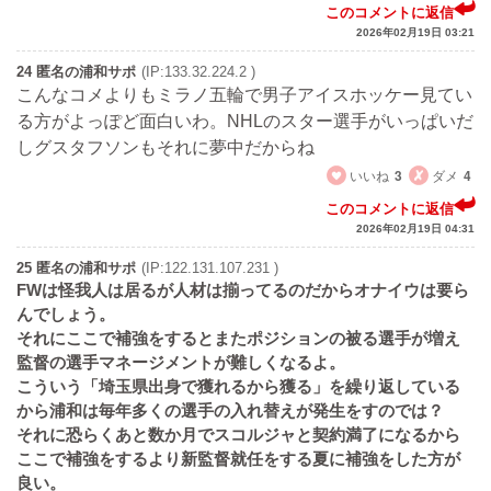
このコメントに返信
2026年02月19日 03:21
24 匿名の浦和サポ
(IP:133.32.224.2 )
こんなコメよりもミラノ五輪で男子アイスホッケー見てい
る方がよっぽど面白いわ。NHLのスター選手がいっぱいだ
しグスタフソンもそれに夢中だからね
いいね
3
ダメ
4
このコメントに返信
2026年02月19日 04:31
25 匿名の浦和サポ
(IP:122.131.107.231 )
FWは怪我人は居るが人材は揃ってるのだからオナイウは要ら
んでしょう。
それにここで補強をするとまたポジションの被る選手が増え
監督の選手マネージメントが難しくなるよ。
こういう「埼玉県出身で獲れるから獲る」を繰り返している
から浦和は毎年多くの選手の入れ替えが発生をすのでは？
それに恐らくあと数か月でスコルジャと契約満了になるから
ここで補強をするより新監督就任をする夏に補強をした方が
良い。