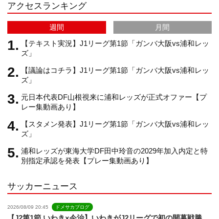
アクセスランキング
a
C
週間
月間
m
h
【テキスト実況】J1リーグ第1節「ガンバ大阪vs浦和レッ
ズ」
【議論はコチラ】J1リーグ第1節「ガンバ大阪vs浦和レッ
a
ズ」
元日本代表DF山根視来に浦和レッズが正式オファー【プ
n
レー集動画あり】
【スタメン発表】J1リーグ第1節「ガンバ大阪vs浦和レッ
n
ズ」
浦和レッズが東海大学DF田中玲音の2029年加入内定と特
e
別指定承認を発表【プレー集動画あり】
サッカーニュース
l
2026/08/09 20:45
ドメサカブログ
【J2第1節 いわき×今治】いわきがJ2リーグで初の開幕戦勝