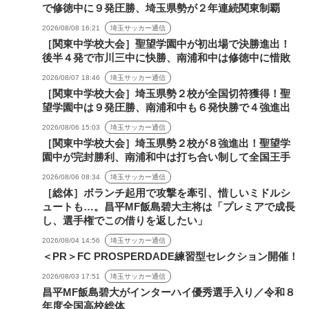
で修徳中に９発圧勝、埼玉県勢が２年連続関東制覇
2026/08/08 16:21
埼玉サッカー通信
［関東中学校大会］聖望学園中が初出場で決勝進出！
後半４発で市川三中に快勝、南浦和中は修徳中に惜敗
2026/08/07 18:46
埼玉サッカー通信
［関東中学校大会］埼玉県勢２校が全国切符獲得！聖
望学園中は９発圧勝、南浦和中も６発快勝で４強進出
2026/08/06 15:03
埼玉サッカー通信
［関東中学校大会］埼玉県勢２校が８強進出！聖望学
園中が完封勝利、南浦和中は打ち合い制して全国王手
2026/08/06 08:34
埼玉サッカー通信
［総体］ボランチ起用で攻撃を牽引、惜しいミドルシ
ュートも…。昌平MF飯島碧大主将は「プレミアで成長
し、選手権でこの借りを返したい」
2026/08/04 14:56
埼玉サッカー通信
＜PR＞FC PROSPERDADE練習型セレクション開催！
2026/08/03 17:51
埼玉サッカー通信
昌平MF飯島碧大がインターハイ優秀選手入り／令和８
年度全国高校総体