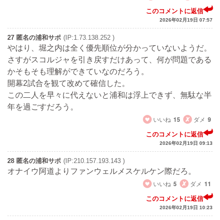
このコメントに返信
2026年02月19日 07:57
27 匿名の浦和サポ
(IP:1.73.138.252 )
やはり、堀之内は全く優先順位が分かっていないようだ。
さすがスコルジャを引き戻すだけあって、何が問題である
かそもそも理解ができていなのだろう。
開幕2試合を観て改めて確信した。
この二人を早々に代えないと浦和は浮上できず、無駄な半
年を過ごすだろう。
いいね
15
ダメ
9
このコメントに返信
2026年02月19日 09:13
28 匿名の浦和サポ
(IP:210.157.193.143 )
オナイウ阿道よりファンウェルメスケルケン際だろ。
いいね
5
ダメ
11
このコメントに返信
2026年02月19日 10:23