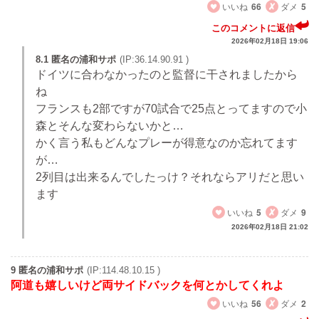
いいね
66
ダメ
5
このコメントに返信
2026年02月18日 19:06
8.1 匿名の浦和サポ
(IP:36.14.90.91 )
ドイツに合わなかったのと監督に干されましたから
ね
フランスも2部ですが70試合で25点とってますので小
森とそんな変わらないかと…
かく言う私もどんなプレーが得意なのか忘れてます
が…
2列目は出来るんでしたっけ？それならアリだと思い
ます
いいね
5
ダメ
9
2026年02月18日 21:02
9 匿名の浦和サポ
(IP:114.48.10.15 )
阿道も嬉しいけど両サイドバックを何とかしてくれよ
いいね
56
ダメ
2