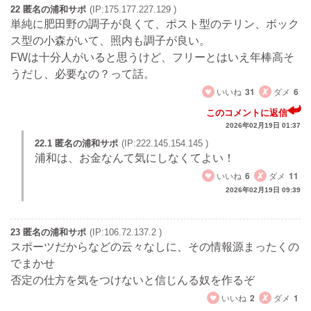
22 匿名の浦和サポ
(IP:175.177.227.129 )
単純に肥田野の調子が良くて、ポスト型のテリン、ボック
ス型の小森がいて、照内も調子が良い。
FWは十分人がいると思うけど、フリーとはいえ年棒高そ
うだし、必要なの？って話。
いいね
31
ダメ
6
このコメントに返信
2026年02月19日 01:37
22.1 匿名の浦和サポ
(IP:222.145.154.145 )
浦和は、お金なんて気にしなくてよい！
いいね
6
ダメ
11
2026年02月19日 09:39
23 匿名の浦和サポ
(IP:106.72.137.2 )
スポーツだからなどの云々なしに、その情報源まったくの
でまかせ
否定の仕方を気をつけないと信じんる奴を作るぞ
いいね
2
ダメ
1