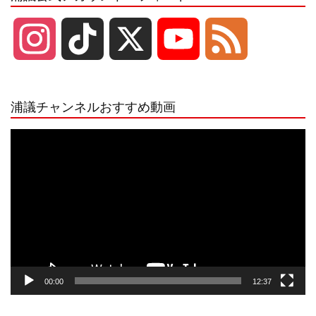
I
T
X
Y
F
n
i
o
e
浦議チャンネルおすすめ動画
s
k
u
e
動
画
プ
t
T
T
d
レ
ー
a
o
u
ヤ
ー
g
k
b
00:00
12:37
r
e