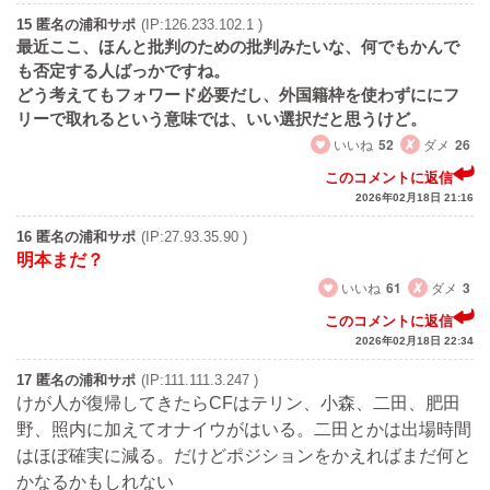
15 匿名の浦和サポ
(IP:126.233.102.1 )
最近ここ、ほんと批判のための批判みたいな、何でもかんで
も否定する人ばっかですね。
どう考えてもフォワード必要だし、外国籍枠を使わずににフ
リーで取れるという意味では、いい選択だと思うけど。
いいね
52
ダメ
26
このコメントに返信
2026年02月18日 21:16
16 匿名の浦和サポ
(IP:27.93.35.90 )
明本まだ？
いいね
61
ダメ
3
このコメントに返信
2026年02月18日 22:34
17 匿名の浦和サポ
(IP:111.111.3.247 )
けが人が復帰してきたらCFはテリン、小森、二田、肥田
野、照内に加えてオナイウがはいる。二田とかは出場時間
はほぼ確実に減る。だけどポジションをかえればまだ何と
かなるかもしれない