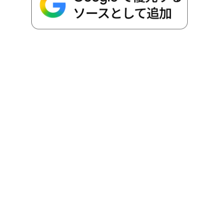
o
r
t
n
k
e
k