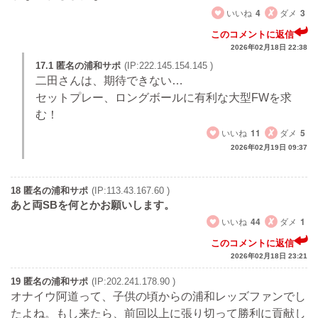
いいね
4
ダメ
3
このコメントに返信
2026年02月18日 22:38
17.1 匿名の浦和サポ
(IP:222.145.154.145 )
二田さんは、期待できない…
セットプレー、ロングボールに有利な大型FWを求
む！
いいね
11
ダメ
5
2026年02月19日 09:37
18 匿名の浦和サポ
(IP:113.43.167.60 )
あと両SBを何とかお願いします。
いいね
44
ダメ
1
このコメントに返信
2026年02月18日 23:21
19 匿名の浦和サポ
(IP:202.241.178.90 )
オナイウ阿道って、子供の頃からの浦和レッズファンでし
たよね。もし来たら、前回以上に張り切って勝利に貢献し