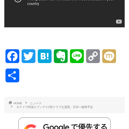
F
T
H
E
L
C
M
a
w
a
v
i
o
i
共
c
i
t
e
n
p
x
有
e
t
e
r
e
y
i
HOME
ニュース
オナイウ阿道がブンデス2部クラブを退団。日本へ復帰予定
b
t
n
n
L
o
e
a
o
i