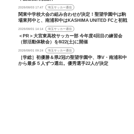
2026/08/03 17:47
埼玉サッカー通信
関東中学校大会の組み合わせが決定！聖望学園中は駒
場東邦中と、南浦和中はKASHIMA UNITED FCと初戦
2026/08/01 14:14
埼玉サッカー通信
＜PR＞大宮東高校サッカー部 今年度4回目の練習会
（部活動体験会）を8/22(土)に開催
2026/08/01 09:24
埼玉サッカー通信
［学総］初優勝＆県2冠の聖望学園中、準V・南浦和中
から最多５人ずつ選出。優秀選手22人が決定