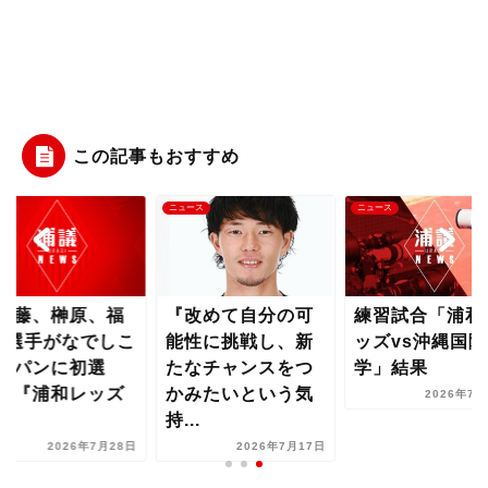
この記事もおすすめ
ース
ニュース
ニュース
後藤、榊原、福
『改めて自分の可
練習試合「浦和
3選手がなでしこ
能性に挑戦し、新
ッズvs沖縄国際
ャパンに初選
たなチャンスをつ
学」結果
』『浦和レッズ
かみたいという気
2026年7月
持...
2026年7月28日
2026年7月17日