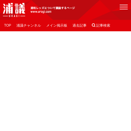
[浦議]浦和レッズについて議論するページ
TOP
浦議チャンネル
メイン掲示板
過去記事

記事検索