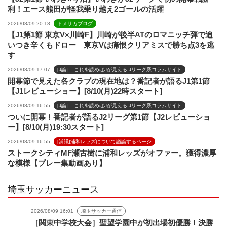
利！エース熊田が怪我乗り越え2ゴールの活躍
2026/08/09 20:18
ドメサカブログ
【J1第1節 東京V×川崎F】川崎が後半ATのロマニッチ弾で追
いつき辛くもドロー 東京Vは痛恨クリアミスで勝ち点3を逃
す
2026/08/09 17:07
[J論] – これを読めばJが見える Jリーグ系コラムサイト
開幕節で見えた各クラブの現在地は？番記者が語るJ1第1節
【J1レビューショー】[8/10(月)22時スタート]
2026/08/09 16:55
[J論] – これを読めばJが見える Jリーグ系コラムサイト
ついに開幕！番記者が語るJ2リーグ第1節【J2レビューショ
ー】[8/10(月)19:30スタート]
2026/08/09 16:55
[浦議]浦和レッズについて議論するページ
ストークシティMF瀬古樹に浦和レッズがオファー。獲得濃厚
な模様【プレー集動画あり】
埼玉サッカーニュース
2026/08/09 16:01
埼玉サッカー通信
［関東中学校大会］聖望学園中が初出場初優勝！決勝