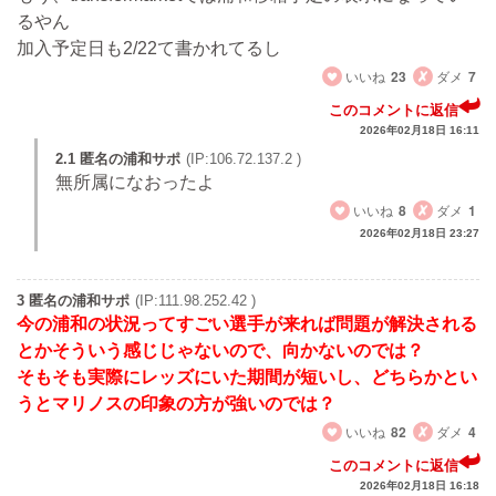
るやん
加入予定日も2/22て書かれてるし
いいね
23
ダメ
7
このコメントに返信
2026年02月18日 16:11
2.1 匿名の浦和サポ
(IP:106.72.137.2 )
無所属になおったよ
いいね
8
ダメ
1
2026年02月18日 23:27
3 匿名の浦和サポ
(IP:111.98.252.42 )
今の浦和の状況ってすごい選手が来れば問題が解決される
とかそういう感じじゃないので、向かないのでは？
そもそも実際にレッズにいた期間が短いし、どちらかとい
うとマリノスの印象の方が強いのでは？
いいね
82
ダメ
4
このコメントに返信
2026年02月18日 16:18