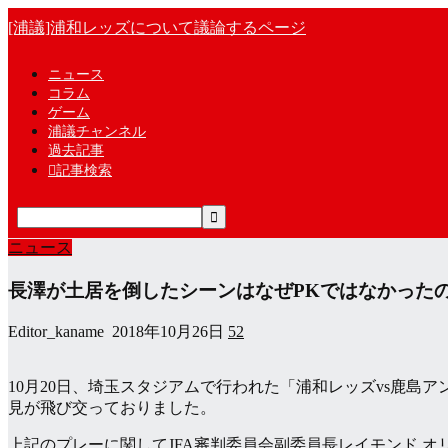
[浦議]浦和レッズについて議論するページ
ニュース
コラム
ゲーム
浦議チャンネル
過去記事

記事検索
ニュース
長澤が土居を倒したシーンはなぜPKではなかったの
Editor_kaname
2018年10月26日
52
10月20日、埼玉スタジアムで行われた「浦和レッズvs鹿
見が飛び交っておりました。
上記のプレーに関してJFA審判委員会副委員長レイモンド 