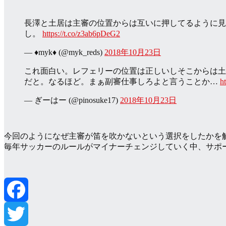
長澤と土居は主審の位置からは互いに押してるように見え
し。
https://t.co/z3ab6pDeG2
— ♦️myk♦️ (@myk_reds)
2018年10月23日
これ面白い。レフェリーの位置は正しいしそこからは土
だと。なるほど。まぁ副審仕事しろよと言うことか…
h
— ぎーはー (@pinosuke17)
2018年10月23日
今回のようになぜ主審が笛を吹かないという選択をしたかを
毎年サッカーのルールがマイナーチェンジしていく中、サポ
Facebook