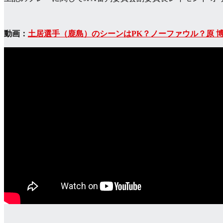
動画：
土居選手（鹿島）のシーンはPK？ノーファウル？原 