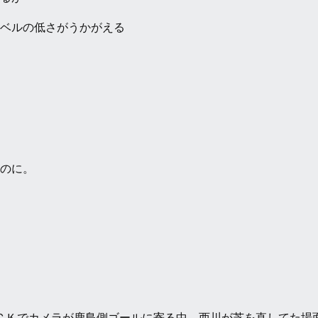
ベルの低さがうかがえる
のに。
ＣＫでカメラが鹿島側ゴールに寄る中、西川が芝を直してた場