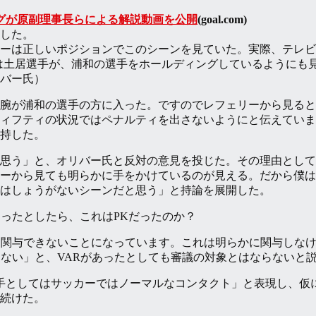
ーグが原副理事長らによる解説動画を公開
(goal.com)
した。
ーは正しいポジションでこのシーンを見ていた。実際、テレビ
は土居選手が、浦和の選手をホールディングしているようにも
バー氏）
腕が浦和の選手の方に入った。ですのでレフェリーから見ると
ィフティの状況ではペナルティを出さないようにと伝えていま
持した。
思う」と、オリバー氏と反対の意見を投じた。その理由として「
ーから見ても明らかに手をかけているのが見える。だから僕は
はしょうがないシーンだと思う」と持論を展開した。
あったとしたら、これはPKだったのか？
は関与できないことになっています。これは明らかに関与しな
はない」と、VARがあったとしても審議の対象とはならないと
手としてはサッカーではノーマルなコンタクト」と表現し、仮
続けた。