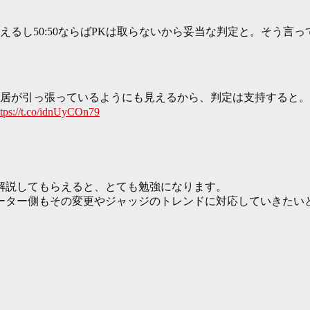
るし50:50ならばPKは取らないから妥当な判定と。そう言
居が引っ張っているようにも見えるから、判定は支持すると。
ttps://t.co/idnUyCOn79
解説してもらえると、とても勉強になります。
ーター側もその変更やジャッジのトレンドに対応していきたい