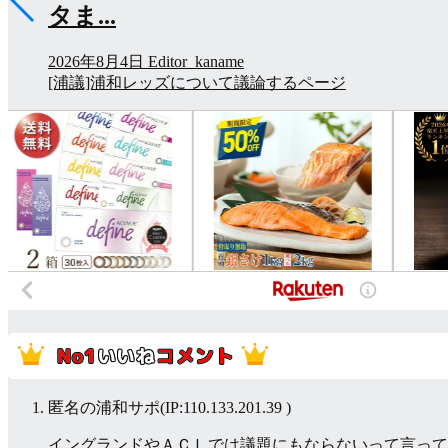
め(8/8)】
2026年8月8日
Editor_kaname
[浦議]浦和レッズについて議論するページ
匿名の浦和サポ
(IP:110.133.201.39 )
イングランドやＡＣＬでは議題にもならないって言って