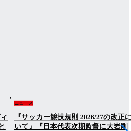
ニュース
につ
『曺貴裁監督インタビュー』『Insid
REDS、有料化へ』など【浦和レッ