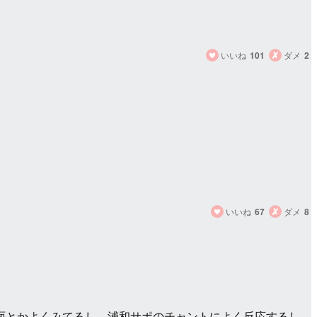
いいね
101
ダメ
2
いいね
67
ダメ
8
面とかよくみてるし、浦和サポのチャントによく反応するし。