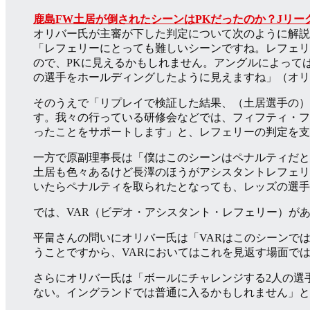
鹿島FW土居が倒されたシーンはPKだったのか？Jリ
オリバー氏が主審が下した判定について次のように解説
「レフェリーにとっても難しいシーンですね。レフェリ
ので、PKに見えるかもしれません。アングルによって
の選手をホールディングしたように見えますね」（オリ
そのうえで「リプレイで検証した結果、（土居選手の）
す。我々の行っている研修会などでは、フィフティ・フ
ったことをサポートします」と、レフェリーの判定を支
一方で原副理事長は「僕はこのシーンはペナルティだと
土居も色々あるけど長澤のほうがアシスタントレフェリ
いたらペナルティを取られたとなっても、レッズの選手
では、VAR（ビデオ・アシスタント・レフェリー）が
平畠さんの問いにオリバー氏は「VARはこのシーンで
うことですから、VARにおいてはこれを見返す場面で
さらにオリバー氏は「ボールにチャレンジする2人の選
ない。イングランドでは普通に入るかもしれません」と