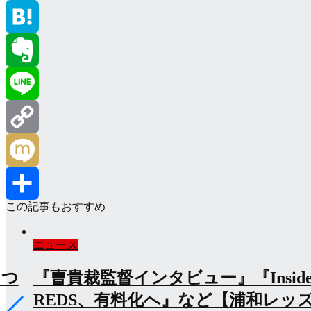
Twitter
Hatena
Evernote
Line
Copy
Link
Mixi
この記事もおすすめ
共
ニュース
有
e
『浦和の3ゴール動画』『退場のサ
ズネ
オが発信』など【浦和レッズネタま