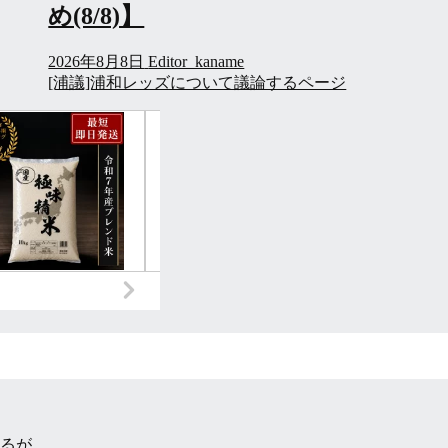
氏』など...
2026年7月24日
Editor_kaname
[浦議]浦和レッズについて議論するページ
るが