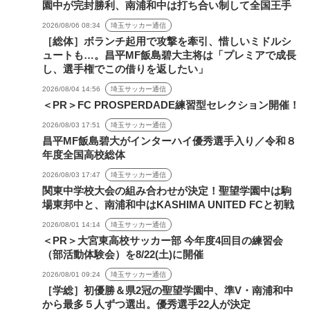
園中が完封勝利、南浦和中は打ち合い制して全国王手
2026/08/06 08:34
埼玉サッカー通信
［総体］ボランチ起用で攻撃を牽引、惜しいミドルシ
ュートも…。昌平MF飯島碧大主将は「プレミアで成長
し、選手権でこの借りを返したい」
2026/08/04 14:56
埼玉サッカー通信
＜PR＞FC PROSPERDADE練習型セレクション開催！
2026/08/03 17:51
埼玉サッカー通信
昌平MF飯島碧大がインターハイ優秀選手入り／令和８
年度全国高校総体
2026/08/03 17:47
埼玉サッカー通信
関東中学校大会の組み合わせが決定！聖望学園中は駒
場東邦中と、南浦和中はKASHIMA UNITED FCと初戦
2026/08/01 14:14
埼玉サッカー通信
＜PR＞大宮東高校サッカー部 今年度4回目の練習会
（部活動体験会）を8/22(土)に開催
2026/08/01 09:24
埼玉サッカー通信
［学総］初優勝＆県2冠の聖望学園中、準V・南浦和中
から最多５人ずつ選出。優秀選手22人が決定