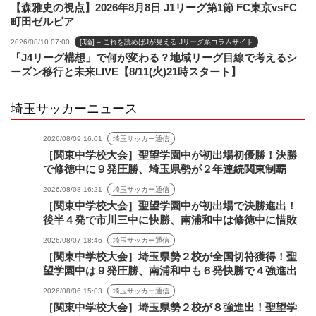
【森雅史の視点】2026年8月8日 J1リーグ第1節 FC東京vsFC
町田ゼルビア
2026/08/10 07:00
[J論] – これを読めばJが見える Jリーグ系コラムサイト
「J4リーグ構想」で何が変わる？地域リーグ目線で考えるシ
ーズン移行と未来LIVE【8/11(火)21時スタート】
埼玉サッカーニュース
2026/08/09 16:01
埼玉サッカー通信
［関東中学校大会］聖望学園中が初出場初優勝！決勝
で修徳中に９発圧勝、埼玉県勢が２年連続関東制覇
2026/08/08 16:21
埼玉サッカー通信
［関東中学校大会］聖望学園中が初出場で決勝進出！
後半４発で市川三中に快勝、南浦和中は修徳中に惜敗
2026/08/07 18:46
埼玉サッカー通信
［関東中学校大会］埼玉県勢２校が全国切符獲得！聖
望学園中は９発圧勝、南浦和中も６発快勝で４強進出
2026/08/06 15:03
埼玉サッカー通信
［関東中学校大会］埼玉県勢２校が８強進出！聖望学