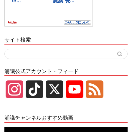
サイト検索
浦議公式アカウント・フィード
I
T
X
Y
F
n
i
o
e
浦議チャンネルおすすめ動画
s
k
u
e
動