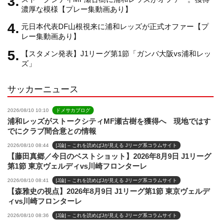
n
濃厚な模様【プレー集動画あり】
元日本代表DF山根視来に浦和レッズが正式オファー【プ
n
レー集動画あり】
【スタメン発表】J1リーグ第1節「ガンバ大阪vs浦和レッ
e
ズ」
サッカーニュース
l
2026/08/10 10:10
ドメサカブログ
浦和レッズがストークシティMF瀬古樹を獲得へ 現地ではす
でにクラブ間合意との情報
2026/08/10 08:44
[J論] – これを読めばJが見える Jリーグ系コラムサイト
【藤田真郷／今日のベストショット】2026年8月9日 J1リーグ
第1節 東京ヴェルディvs川崎フロンターレ
2026/08/10 08:41
[J論] – これを読めばJが見える Jリーグ系コラムサイト
【森雅史の視点】2026年8月9日 J1リーグ第1節 東京ヴェルデ
ィvs川崎フロンターレ
2026/08/10 08:36
[J論] – これを読めばJが見える Jリーグ系コラムサイト