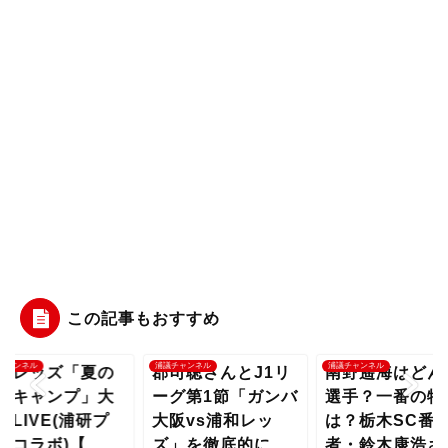
この記事もおすすめ
チャンネル
浦議チャンネル
浦議チャンネル
和レッズ「夏の
郡司聡さんとJ1リ
南野遥海はどん
縄キャンプ」大
ーグ第1節「ガンバ
選手？一番の特
括LIVE(浦研プ
大阪vs浦和レッ
は？栃木SC番
スコラボ)【...
ズ」を徹底的に...
者・鈴木康浩さ