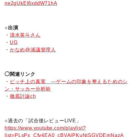
ne2gUkEl6xddW71hA
○出演
・
清水英斗さん
・
UG
・
かなめ@浦議管理人
◯関連リンク
・
ピッチ上の真実 ―ゲームの印象を整えるためのシ
ン・サッカー分析術
・
徹底討論ch
○過去の「試合後レビューLIVE」
https://www.youtube.com/playlist?
list=PLsPx_Cfv4EA0_cBVAlPKuNtSGVDEmNazA