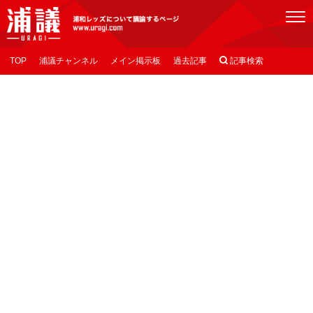
[浦議]浦和レッズについて議論するページ
TOP
浦議チャンネル
メイン掲示板
過去記事

記事検索