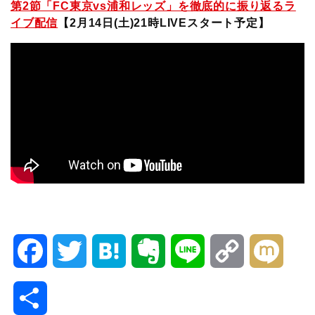
第2節「FC東京vs浦和レッズ」を徹底的に振り返るラ
イブ配信
【2月14日(土)21時LIVEスタート予定】
F
T
H
E
L
C
M
a
w
a
v
i
o
i
共