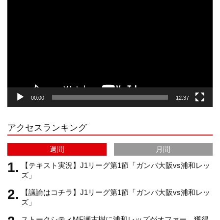
画
プ
t
T
T
d
レ
ー
a
o
u
ヤ
ー
g
k
b
00:00
12:37
r
e
アクセスランキング
a
C
週間
月間
m
h
【テキスト実況】J1リーグ第1節「ガンバ大阪vs浦和レッ
ズ」
【議論はコチラ】J1リーグ第1節「ガンバ大阪vs浦和レッ
a
ズ」
ストークシティMF瀬古樹に浦和レッズがオファー。獲得