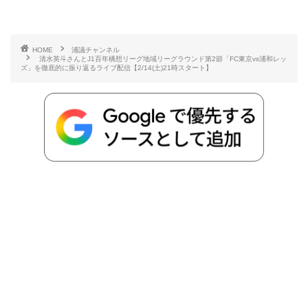
c
i
t
e
n
p
x
有
e
t
e
r
e
y
i
HOME
浦議チャンネル
清水英斗さんとJ1百年構想リーグ地域リーグラウンド第2節「FC東京vs浦和レッ
b
t
n
n
L
ズ」を徹底的に振り返るライブ配信【2/14(土)21時スタート】
o
e
a
o
i
o
r
t
n
k
e
k