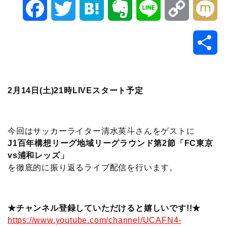
F
T
H
E
L
C
M
a
w
a
v
i
o
i
共
c
i
t
e
n
p
x
有
e
t
e
r
e
y
i
2月14日(土)21時LIVEスタート予定
b
t
n
n
L
o
e
a
o
i
今回はサッカーライター清水英斗さんをゲストに
J1百年構想リーグ地域リーグラウンド第2節「FC東京
o
r
t
n
vs浦和レッズ」
を徹底的に振り返るライブ配信を行います。
k
e
k
★チャンネル登録していただけると嬉しいです!!★
https://www.youtube.com/channel/UCAFN4-