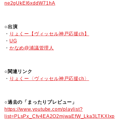
ne2gUkEl6xddW71hA
○出演
・
りょくー【ヴィッセル神戸応援ch】
・
UG
・
かなめ@浦議管理人
○関連リンク
・
りょくー〈ヴィッセル神戸応援ch〉
○過去の「まったりプレビュー」
https://www.youtube.com/playlist?
list=PLsPx_Cfv4EA2O2mjwaEfW_Lka3LTKXIxp