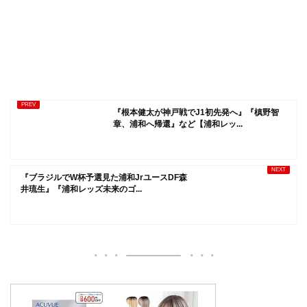
『根本健太が神戸戦でJ1初先発へ』『槙野智
章、浦和へ帰還』など【浦和レッ...
『ブラジルでW杯予選見た浦和JrユースDF森
井琉生』『浦和レッズ未来のゴ...