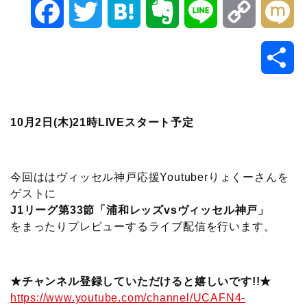
F
T
H
E
L
C
M
a
w
a
v
i
o
i
共
c
i
t
e
n
p
x
有
e
t
e
r
e
y
i
10月2日(木
)21時LIVEスタート予定
b
t
n
n
L
o
e
a
o
i
今回ははヴィッセル神戸応援Youtuberりょくーさんを
ゲストに
o
r
t
n
J1リーグ第33節「浦和レッズvsヴィッセル神戸」
をまったりプレビューするライブ配信を行います。
k
e
k
★チャンネル登録していただけると嬉しいです!!★
https://www.youtube.com/channel/UCAFN4-