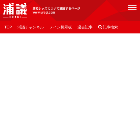
[浦議]浦和レッズについて議論するページ
TOP
浦議チャンネル
メイン掲示板
過去記事

記事検索