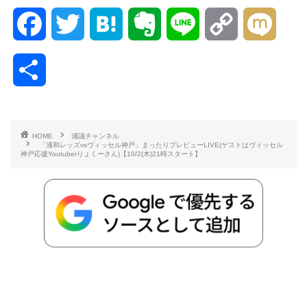
F
T
H
E
L
C
M
a
w
a
v
i
o
i
共
c
i
t
e
n
p
x
有
e
t
e
r
e
y
i
HOME
浦議チャンネル
「浦和レッズvsヴィッセル神戸」まったりプレビューLIVE(ゲストはヴィッセル
b
t
n
n
L
神戸応援Youtuberりょくーさん)【10/2(木)21時スタート】
o
e
a
o
i
o
r
t
n
k
e
k