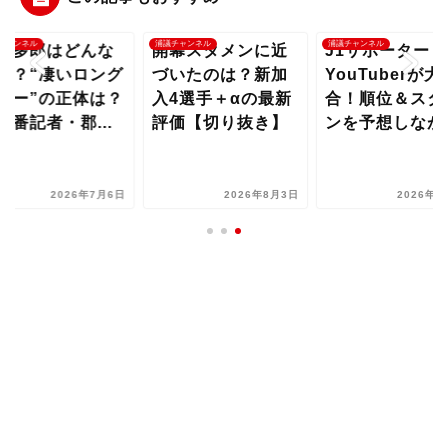
チャンネル
浦議チャンネル
浦議チャンネル
幸多郎はどんな
開幕スタメンに近
J1サポーター
手？“凄いロング
づいたのは？新加
YouTuberが大
ロー”の正体は？
入4選手＋αの最新
合！順位＆スタ
田番記者・郡...
評価【切り抜き】
ンを予想しなが..
2026年7月6日
2026年8月3日
2026年8