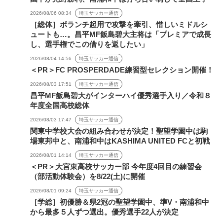
2026/08/06 08:34
埼玉サッカー通信
［総体］ボランチ起用で攻撃を牽引、惜しいミドルシ
ュートも…。昌平MF飯島碧大主将は「プレミアで成長
し、選手権でこの借りを返したい」
2026/08/04 14:56
埼玉サッカー通信
＜PR＞FC PROSPERDADE練習型セレクション開催！
2026/08/03 17:51
埼玉サッカー通信
昌平MF飯島碧大がインターハイ優秀選手入り／令和８
年度全国高校総体
2026/08/03 17:47
埼玉サッカー通信
関東中学校大会の組み合わせが決定！聖望学園中は駒
場東邦中と、南浦和中はKASHIMA UNITED FCと初戦
2026/08/01 14:14
埼玉サッカー通信
＜PR＞大宮東高校サッカー部 今年度4回目の練習会
（部活動体験会）を8/22(土)に開催
2026/08/01 09:24
埼玉サッカー通信
［学総］初優勝＆県2冠の聖望学園中、準V・南浦和中
から最多５人ずつ選出。優秀選手22人が決定