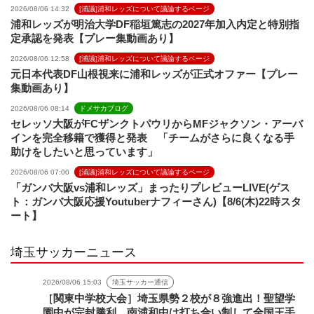
2026/08/06 14:32
[浦議]浦和レッズについて議論するページ
浦和レッズが明治大学DF稲垣篤志の2027年加入内定と特別指
定承認を発表【プレー集動画あり】
2026/08/06 12:58
[浦議]浦和レッズについて議論するページ
元日本代表DF山根視来に浦和レッズが正式オファー【プレー
集動画あり】
2026/08/06 08:14
ドメサカブログ
セレッソ大阪がFCザンクトパウリからMFジャクソン・アーバ
インを完全移籍で獲得と発表 「チームがさらに良くなる手
助けをしたいと思っています」
2026/08/06 07:00
[浦議]浦和レッズについて議論するページ
「ガンバ大阪vs浦和レッズ」まったりプレビューLIVE(ゲス
ト：ガンバ大阪応援Youtuberナフィーさん)【8/6(木)22時スタ
ート】
埼玉サッカーニュース
2026/08/06 15:03
埼玉サッカー通信
［関東中学校大会］埼玉県勢２校が８強進出！聖望学
園中が完封勝利、南浦和中は打ち合い制して全国王手