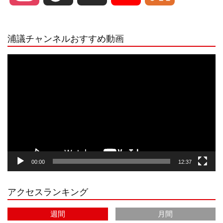
n
i
o
e
浦議チャンネルおすすめ動画
s
k
u
e
動
画
プ
t
T
T
d
レ
ー
a
o
u
ヤ
ー
g
k
b
00:00
12:37
r
e
アクセスランキング
a
C
週間
月間