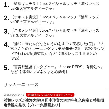
m
h
【議論はコチラ】Juiceスペシャルマッチ「浦和レッズ
vsRB大宮アルディージャ」
【テキスト実況】Juiceスペシャルマッチ「浦和レッズ
a
vsRB大宮アルディージャ」
【スタメン発表】Juiceスペシャルマッチ「浦和レッズ
n
vsRB大宮アルディージャ」
『浦和に来たんだなというのをすごく実感した(笹)』『大
n
宮さんとのトレーニングマッチが45分×2本、第2グラウン
ドで行われる(曺監督)』など【浦和レッズネタまとめ
(8/2)】
e
『曺貴裁監督インタビュー』『Inside REDS、有料化へ』
など【浦和レッズネタまとめ(8/4)】
l
サッカーニュース
2026/08/06 14:43
[浦議]浦和レッズについて議論するページ
浦和レッズが東海大学DF田中玲音の2029年加入内定と特別指
定承認を発表【プレー集動画あり】