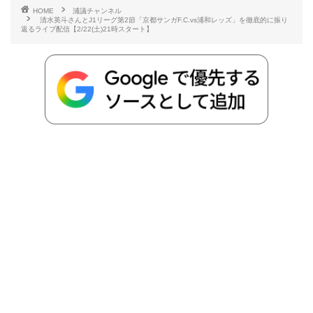
HOME
浦議チャンネル
清水英斗さんとJ1リーグ第2節「京都サンガF.C.vs浦和レッズ」を徹底的に振り
b
t
n
n
L
返るライブ配信【2/22(土)21時スタート】
o
e
a
o
i
o
r
t
n
k
e
k