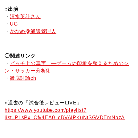
○出演
・
清水英斗さん
・
UG
・
かなめ@浦議管理人
◯関連リンク
・
ピッチ上の真実 ―ゲームの印象を整えるためのシ
ン・サッカー分析術
・
徹底討論ch
○過去の「試合後レビューLIVE」
https://www.youtube.com/playlist?
list=PLsPx_Cfv4EA0_cBVAlPKuNtSGVDEmNazA