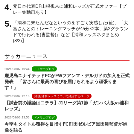
元日本代表DF山根視来に浦和レッズが正式オファー【プ
n
レー集動画あり】
『浦和に来たんだなというのをすごく実感した(笹)』『大
e
宮さんとのトレーニングマッチが45分×2本、第2グラウン
ドで行われる(曺監督)』など【浦和レッズネタまとめ
(8/2)】
l
サッカーニュース
2026/08/07 15:44
ドメサカブログ
鹿児島ユナイテッドFCがFWフアンマ・デルガドの加入を正式
発表 「皆さんに最高の喜びを届けられるよう頑張りま
す！」
2026/08/07 12:10
[浦議]浦和レッズについて議論するページ
【試合前の議論はコチラ】J1リーグ第1節「ガンバ大阪vs浦和
レッズ」
2026/08/06 23:56
ドメサカブログ
今季もタイトル獲得を目指すFC町田ゼルビア黒田剛監督が抱
負を語る