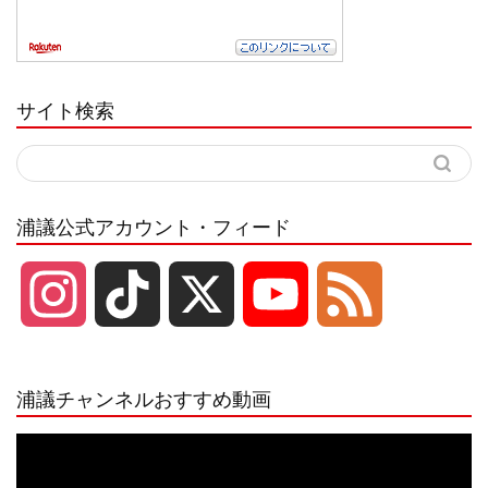
サイト検索
浦議公式アカウント・フィード
I
T
X
Y
F
n
i
o
e
浦議チャンネルおすすめ動画
s
k
u
e
動
画