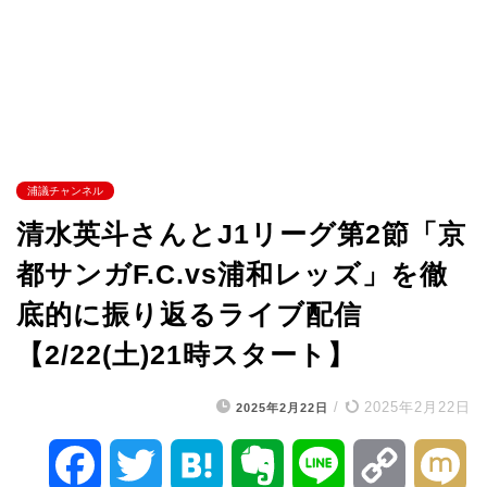
浦議チャンネル
清水英斗さんとJ1リーグ第2節「京
都サンガF.C.vs浦和レッズ」を徹
底的に振り返るライブ配信
【2/22(土)21時スタート】
/
2025年2月22日
2025年2月22日
F
T
H
E
L
C
M