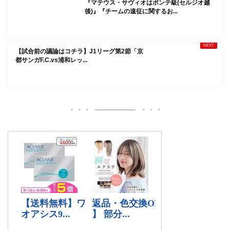
『マテウス・サヴィオはポンテ級(セルジオ越
後)』『チームの遠征に関するお...
【試合前の議論はコチラ】J1リーグ第2節「京
都サンガF.C.vs浦和レッ...