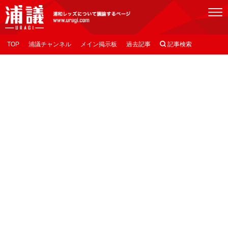
[浦議]浦和レッズについて議論するページ
TOP
浦議チャンネル
メイン掲示板
過去記事

記事検索