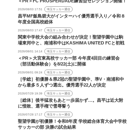
＜PR＞FC PROSPERDADE練習型セレクション開催！
2026/08/03 17:51
埼玉サッカー通信
昌平MF飯島碧大がインターハイ優秀選手入り／令和８
年度全国高校総体
2026/08/03 17:47
埼玉サッカー通信
関東中学校大会の組み合わせが決定！聖望学園中は駒
場東邦中と、南浦和中はKASHIMA UNITED FCと初戦
2026/08/01 14:14
埼玉サッカー通信
＜PR＞大宮東高校サッカー部 今年度4回目の練習会
（部活動体験会）を8/22(土)に開催
2026/08/01 09:24
埼玉サッカー通信
［学総］初優勝＆県2冠の聖望学園中、準V・南浦和中
から最多５人ずつ選出。優秀選手22人が決定
2026/07/29 19:39
埼玉サッカー通信
［総体］後半猛攻もあと一歩届かず…。昌平は近大附
に惜敗、選手権で雪辱誓う
2026/07/28 17:17
埼玉サッカー通信
聖望学園が初優勝！令和8年度 学校総合体育大会中学校
サッカーの部 決勝の試合結果