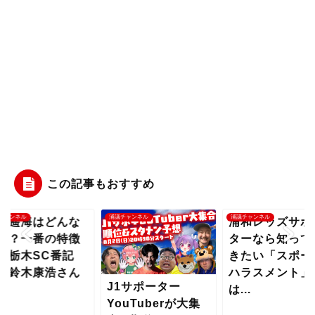
この記事もおすすめ
チャンネル
浦議チャンネル
浦議チャンネル
野遥海はどんな
浦和レッズサポ
手？一番の特徴
ターなら知って
？栃木SC番記
きたい「スポー
・鈴木康浩さん
ハラスメント」
J1サポーター
..
は...
YouTuberが大集