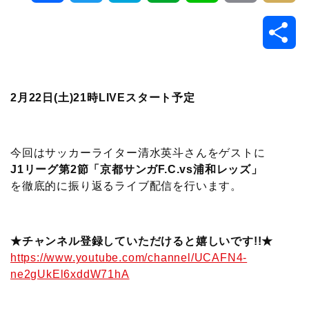
a
w
a
v
i
o
i
共
c
i
t
e
n
p
x
有
e
t
e
r
e
y
i
2月22日(土)21時LIVEスタート予定
b
t
n
n
L
o
e
a
o
i
今回はサッカーライター清水英斗さんをゲストに
J1リーグ第2節「京都サンガF.C.vs浦和レッズ」
o
r
t
n
を徹底的に振り返るライブ配信を行います。
k
e
k
★チャンネル登録していただけると嬉しいです!!★
https://www.youtube.com/channel/UCAFN4-
ne2gUkEl6xddW71hA