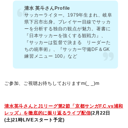
清水 英斗さんProfile
サッカーライター。1979年生まれ、岐阜
県下呂市出身。プレイヤー目線でサッカ
ーを分析する独自の観点が魅力。著書に
『日本サッカーを強くする観戦力』、
『サッカーは監督で決まる リーダーた
ちの統率術』、『サッカー守備DF＆GK
練習メニュー 100』など
ご参加、ご視聴お待ちしておりますm(_ _)m
清水英斗さんとJ1リーグ第2節「京都サンガF.C.vs浦和
レッズ」を徹底的に振り返るライブ配信
(2月22日
(土)21時LIVEスタート予定
)