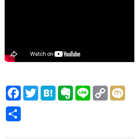
F
T
H
E
L
C
M
a
w
a
v
i
o
i
共
c
i
t
e
n
p
x
有
e
t
e
r
e
y
i