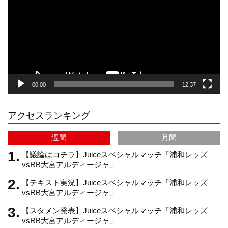
プ
t
T
T
d
レ
ー
a
o
u
ヤ
ー
g
k
b
00:00
12:37
r
e
アクセスランキング
a
C
週間
月間
m
h
【議論はコチラ】Juiceスペシャルマッチ「浦和レッズ
vsRB大宮アルディージャ」
【テキスト実況】Juiceスペシャルマッチ「浦和レッズ
a
vsRB大宮アルディージャ」
【スタメン発表】Juiceスペシャルマッチ「浦和レッズ
n
vsRB大宮アルディージャ」