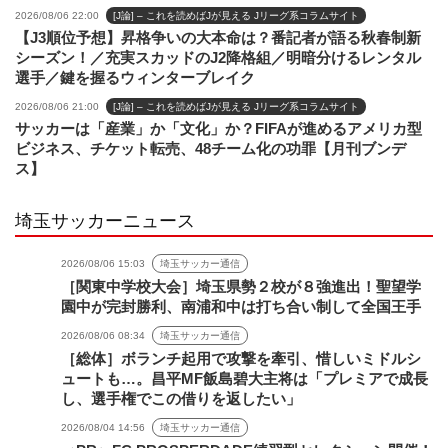
2026/08/06 22:00
[J論] – これを読めばJが見える Jリーグ系コラムサイト
【J3順位予想】昇格争いの大本命は？番記者が語る秋春制新
シーズン！／充実スカッドのJ2降格組／明暗分けるレンタル
選手／鍵を握るウィンターブレイク
2026/08/06 21:00
[J論] – これを読めばJが見える Jリーグ系コラムサイト
サッカーは「産業」か「文化」か？FIFAが進めるアメリカ型
ビジネス、チケット転売、48チーム化の功罪【月刊ブンデ
ス】
埼玉サッカーニュース
2026/08/06 15:03
埼玉サッカー通信
［関東中学校大会］埼玉県勢２校が８強進出！聖望学
園中が完封勝利、南浦和中は打ち合い制して全国王手
2026/08/06 08:34
埼玉サッカー通信
［総体］ボランチ起用で攻撃を牽引、惜しいミドルシ
ュートも…。昌平MF飯島碧大主将は「プレミアで成長
し、選手権でこの借りを返したい」
2026/08/04 14:56
埼玉サッカー通信