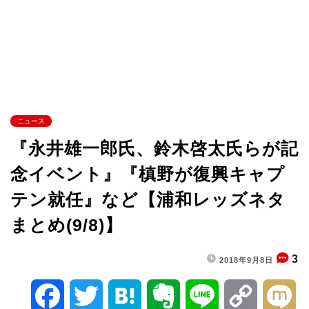
ニュース
『永井雄一郎氏、鈴木啓太氏らが記
念イベント』『槙野が復興キャプ
テン就任』など【浦和レッズネタ
まとめ(9/8)】
3
2018年9月8日
F
T
H
E
L
C
M