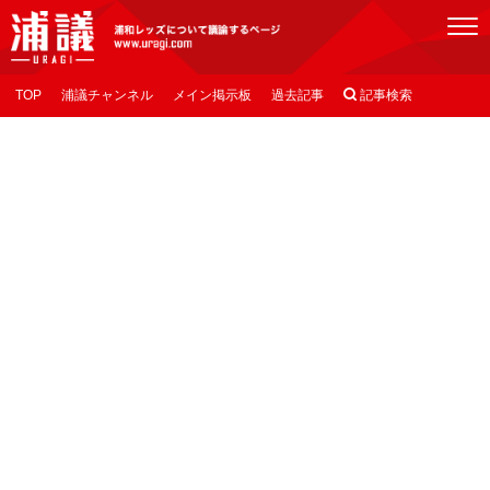
[浦議]浦和レッズについて議論するページ
TOP
浦議チャンネル
メイン掲示板
過去記事

記事検索