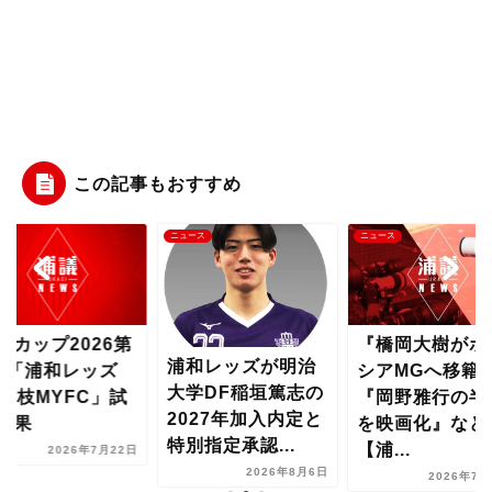
この記事もおすすめ
ース
ニュース
ニュース
『橋岡大樹がボル
琉球カップ202
和レッズが明治
シアMGへ移籍』
2戦「浦和レッ
学DF稲垣篤志の
『岡野雅行の半生
vs藤枝MYFC
027年加入内定と
を映画化』など
合結果
別指定承認...
【浦...
2026年7月
2026年8月6日
2026年7月31日