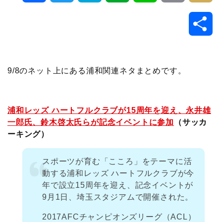
a
w
a
v
i
o
i
共
c
i
t
e
n
p
x
有
e
t
e
r
e
y
i
9/8のネット上にある浦和関連ネタまとめです。
b
t
n
n
L
o
e
a
o
i
浦和レッズ ハートフルクラブが15周年を迎え、永井雄
一郎氏、鈴木啓太氏らが記念イベントに参加
（サッカ
o
r
t
n
ーキング）
k
e
k
スポーツが育む「こころ」をテーマに活
動する浦和レッズ ハートフルクラブが今
年で設立15周年を迎え、記念イベントが
9月1日、埼玉スタジアムで開催された。
2017AFCチャンピオンズリーグ（ACL）