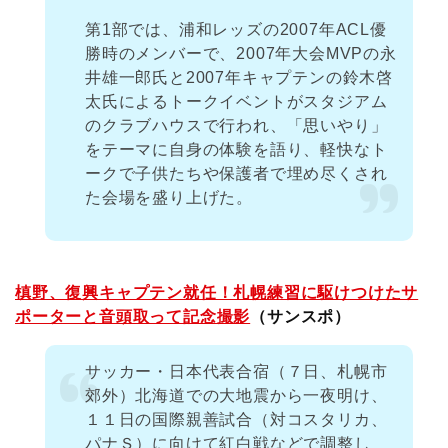
第1部では、浦和レッズの2007年ACL優
勝時のメンバーで、2007年大会MVPの永
井雄一郎氏と2007年キャプテンの鈴木啓
太氏によるトークイベントがスタジアム
のクラブハウスで行われ、「思いやり」
をテーマに自身の体験を語り、軽快なト
ークで子供たちや保護者で埋め尽くされ
た会場を盛り上げた。
槙野、復興キャプテン就任！札幌練習に駆けつけたサ
ポーターと音頭取って記念撮影
（サンスポ）
サッカー・日本代表合宿（７日、札幌市
郊外）北海道での大地震から一夜明け、
１１日の国際親善試合（対コスタリカ、
パナＳ）に向けて紅白戦などで調整し