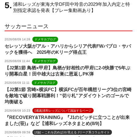
浦和レッズが東海大学DF田中玲音の2029年加入内定と特
e
別指定承認を発表【プレー集動画あり】
サッカーニュース
l
2026/08/09 14:28
ドメサカブログ
セレッソ大阪がアル・アハリからシリア代表FWパブロ・サバ
ックを獲得へ 2025年のKリーグ得点王
2026/08/09 11:44
ドメサカブログ
【J2第1節 鳥栖×甲府】鳥栖が好相性の甲府に2-0快勝で5年ぶ
り開幕白星！田中雄大は古巣に恩返しPK弾
2026/08/09 11:11
ドメサカブログ
【J2第1節 宮崎×横浜FC】横浜FCが百年構想リーグ3位の宮崎
を敵地で破り開幕戦勝利！“切り札”アダイウトンのゴールで
均衡破る
2026/08/09 10:23
[浦議]浦和レッズについて議論するページ
『RECOVERY&TRAINING』『J1のピッチに立つことが出来
ました(笹)』など【浦和レッズネタまとめ(8/9)】
2026/08/09 09:59
[J論] – これを読めばJが見える Jリーグ系コラムサイト