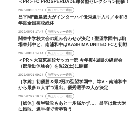
＜PR＞FC PROSPERDADE練習型セレクション開催！
2026/08/03 17:51
埼玉サッカー通信
昌平MF飯島碧大がインターハイ優秀選手入り／令和８
年度全国高校総体
2026/08/03 17:47
埼玉サッカー通信
関東中学校大会の組み合わせが決定！聖望学園中は駒
場東邦中と、南浦和中はKASHIMA UNITED FCと初戦
2026/08/01 14:14
埼玉サッカー通信
＜PR＞大宮東高校サッカー部 今年度4回目の練習会
（部活動体験会）を8/22(土)に開催
2026/08/01 09:24
埼玉サッカー通信
［学総］初優勝＆県2冠の聖望学園中、準V・南浦和中
から最多５人ずつ選出。優秀選手22人が決定
2026/07/29 19:39
埼玉サッカー通信
［総体］後半猛攻もあと一歩届かず…。昌平は近大附
に惜敗、選手権で雪辱誓う