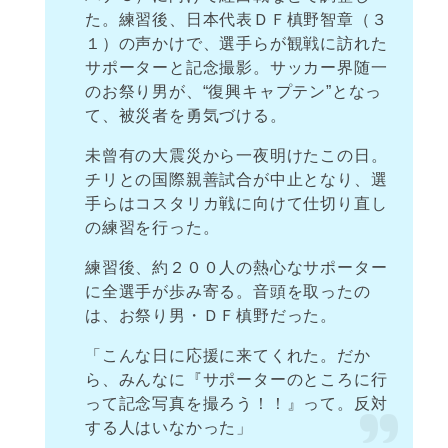
た。練習後、日本代表ＤＦ槙野智章（３
１）の声かけで、選手らが観戦に訪れた
サポーターと記念撮影。サッカー界随一
のお祭り男が、“復興キャプテン”となっ
て、被災者を勇気づける。
未曾有の大震災から一夜明けたこの日。
チリとの国際親善試合が中止となり、選
手らはコスタリカ戦に向けて仕切り直し
の練習を行った。
練習後、約２００人の熱心なサポーター
に全選手が歩み寄る。音頭を取ったの
は、お祭り男・ＤＦ槙野だった。
「こんな日に応援に来てくれた。だか
ら、みんなに『サポーターのところに行
って記念写真を撮ろう！！』って。反対
する人はいなかった」