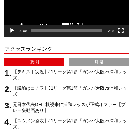
ヤ
ー
g
k
b
00:00
12:37
r
e
アクセスランキング
a
C
週間
月間
m
h
【テキスト実況】J1リーグ第1節「ガンバ大阪vs浦和レッ
ズ」
【議論はコチラ】J1リーグ第1節「ガンバ大阪vs浦和レッ
a
ズ」
元日本代表DF山根視来に浦和レッズが正式オファー【プ
n
レー集動画あり】
【スタメン発表】J1リーグ第1節「ガンバ大阪vs浦和レッ
n
ズ」