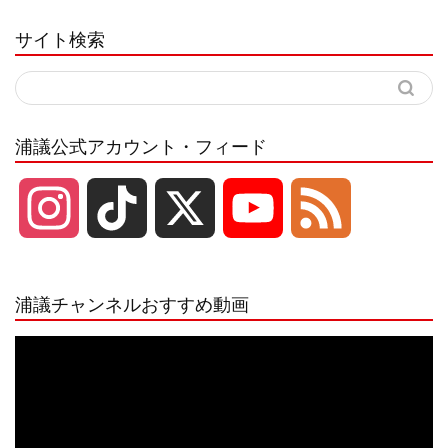
サイト検索
浦議公式アカウント・フィード
I
T
X
Y
F
n
i
o
e
浦議チャンネルおすすめ動画
s
k
u
e
動
画
プ
t
T
T
d
レ
ー
a
o
u