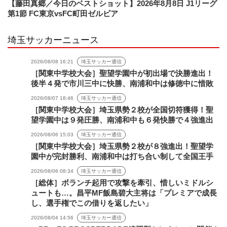
【藤田真郷／今日のベストショット】2026年8月8日 J1リーグ
第1節 FC東京vsFC町田ゼルビア
埼玉サッカーニュース
2026/08/08 16:21
埼玉サッカー通信
［関東中学校大会］聖望学園中が初出場で決勝進出！
後半４発で市川三中に快勝、南浦和中は修徳中に惜敗
2026/08/07 18:46
埼玉サッカー通信
［関東中学校大会］埼玉県勢２校が全国切符獲得！聖
望学園中は９発圧勝、南浦和中も６発快勝で４強進出
2026/08/06 15:03
埼玉サッカー通信
［関東中学校大会］埼玉県勢２校が８強進出！聖望学
園中が完封勝利、南浦和中は打ち合い制して全国王手
2026/08/06 08:34
埼玉サッカー通信
［総体］ボランチ起用で攻撃を牽引、惜しいミドルシ
ュートも…。昌平MF飯島碧大主将は「プレミアで成長
し、選手権でこの借りを返したい」
2026/08/04 14:56
埼玉サッカー通信