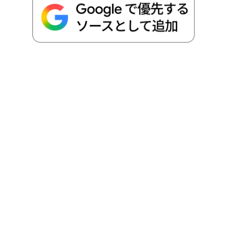
o
r
t
n
k
e
k