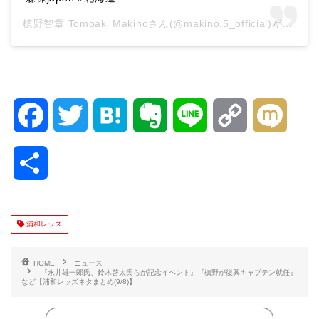
槙野智章 Tomoaki Makino
さん(@makino.5_official)がシェアした投稿 –
F
T
H
E
L
C
M
a
w
a
v
i
o
i
共
c
i
t
e
n
p
x
有
e
t
e
r
e
y
i
浦和レッズ
b
t
n
n
L
HOME
ニュース
『永井雄一郎氏、鈴木啓太氏らが記念イベント』『槙野が復興キャプテン就任』
など【浦和レッズネタまとめ(9/8)】
o
e
a
o
i