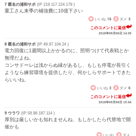
7 匿名の浦和サポ
(IP:219.117.224.179 )
重工さん来季の補強費に10億下さい
いいね
18
ダメ
3
このコメントに返信
2018年09月06日 14:35
8 匿名の浦和サポ
(IP:49.97.104.24 )
電力回復に1週間以上かかるのに、照明つけて代表戦とか
無理だよね。
コンサドーレは浅からぬ縁があるし、もしも停電が長引く
ようなら練習環境を提供したり、何かしらサポートできた
らいいね。
いいね
3
ダメ
6
このコメントに返信
2018年09月06日 15:44
9 ウラワ
(IP:58.98.187.114 )
厚別は厳しいかも知れませんね、もしかしたら代替地で開
催かも
いいね
ダメ