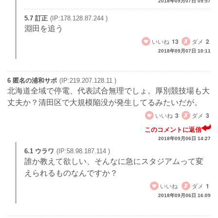
2018年09月07日 09:57
5.7 訂正
(IP:178.128.87.244 )
淵田を追う
いいね
13
ダメ
2
2018年09月07日 10:11
6 匿名の浦和サポ
(IP:219.207.128.11 )
北海道全域で停電、代表試合無理でしょ。厚別競技場も大
丈夫か？清田区で大規模陥没が発生してるみたいだが。
いいね
3
ダメ
3
このコメントに返信
2018年09月06日 14:27
6.1 ウラワ
(IP:58.98.187.114 )
誰か教えて欲しい、そんなに急にスタジアムって変
えられるものなんですか？
いいね
ダメ
1
2018年09月06日 16:09