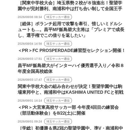
［関東中学校大会］埼玉県勢２校が８強進出！聖望学
園中が完封勝利、南浦和中は打ち合い制して全国王手
2026/08/06 08:34
埼玉サッカー通信
［総体］ボランチ起用で攻撃を牽引、惜しいミドルシ
ュートも…。昌平MF飯島碧大主将は「プレミアで成長
し、選手権でこの借りを返したい」
2026/08/04 14:56
埼玉サッカー通信
＜PR＞FC PROSPERDADE練習型セレクション開催！
2026/08/03 17:51
埼玉サッカー通信
昌平MF飯島碧大がインターハイ優秀選手入り／令和８
年度全国高校総体
2026/08/03 17:47
埼玉サッカー通信
関東中学校大会の組み合わせが決定！聖望学園中は駒
場東邦中と、南浦和中はKASHIMA UNITED FCと初戦
2026/08/01 14:14
埼玉サッカー通信
＜PR＞大宮東高校サッカー部 今年度4回目の練習会
（部活動体験会）を8/22(土)に開催
2026/08/01 09:24
埼玉サッカー通信
［学総］初優勝＆県2冠の聖望学園中、準V・南浦和中