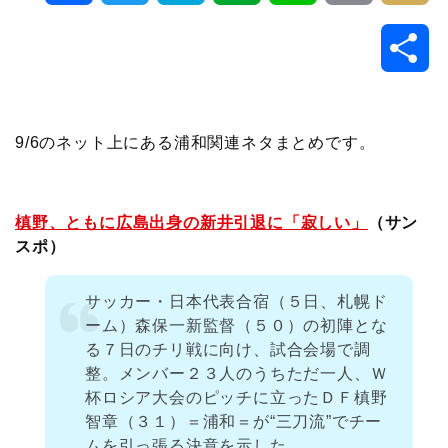
a
w
a
v
i
o
i
共
c
i
t
e
n
p
x
有
e
t
e
r
e
y
i
9/6のネット上にある浦和関連ネタまとめです。
b
t
n
n
L
o
e
a
o
i
槙野、ともに広島出身の新井引退に「寂しい」
（サン
スポ）
o
r
t
n
サッカー・日本代表合宿（５日、札幌ド
k
e
k
ーム）森保一新監督（５０）の初陣とな
る７日のチリ戦に向け、試合会場で調
整。メンバー２３人のうちただ一人、Ｗ
杯ロシア大会のピッチに立ったＤＦ槙野
智章（３１）＝浦和＝が“三刀流”でチー
ムを引っ張る決意を示した。