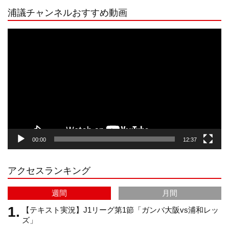
浦議チャンネルおすすめ動画
s
k
u
e
動
画
プ
t
T
T
d
レ
ー
a
o
u
ヤ
ー
g
k
b
00:00
12:37
r
e
アクセスランキング
a
C
週間
月間
m
h
【テキスト実況】J1リーグ第1節「ガンバ大阪vs浦和レッ
ズ」