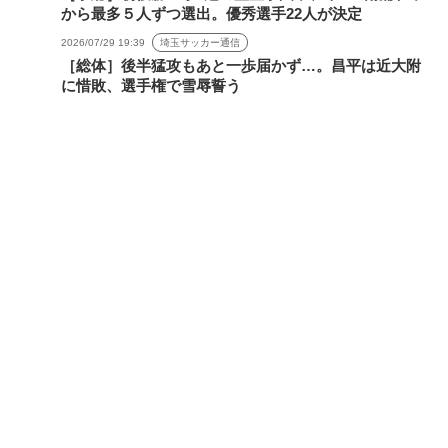
から最多５人ずつ選出。優秀選手22人が決定
2026/07/29 19:39
埼玉サッカー通信
［総体］後半猛攻もあと一歩届かず…。昌平は近大附
に惜敗、選手権で雪辱誓う