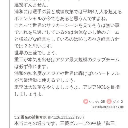
連投すんません。
浦和には選手の質と成績次第では平均4万人を超える
ポテンシャルが今でもあると思うんですよね。
これって世界のサッカーシーンを見てそうは無い事
でこれを見過ごしているのは勿体ないし他のチーム
と横並びな経営をしているのは恥じるべき経営方針
では？と思います。
世界の三菱でしょう。
重工が本気を出せばアジア最大規模のクラブチーム
は必ず作れます。
浦和の知名度がアジアや世界に轟けばいハートフル
が営業活動に使えるでしょう。
来季は大改革をやりましょうよ。アジアNO1を目指
しましょうよ。
いいね
25
ダメ
2
2018年09月06日 17:09
5.2 匿名の浦和サポ
(IP:126.233.222.193 )
本当にその通りです。三菱グループの中核『御三