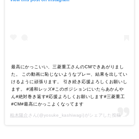
最高にかっこいい、三菱重工さんのCMできあがりまし
た。 この動画に恥じないようなプレー、結果を出してい
けるように頑張ります。 引き続き応援よろしくお願いし
ます。 #浦和レッズ#このポジションにいたらあかんや
ん#絶対巻き返す#応援よろしくお願いします#三菱重工
#CM#最高にかっこよくなってます
柏木陽介
さん(@yosuke_kashiwagi)がシェアした投稿 –
201