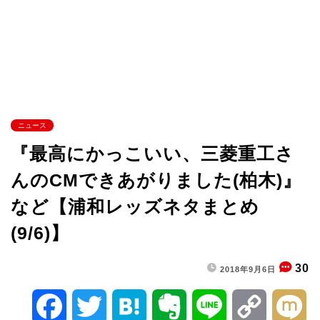
ニュース
『最高にかっこいい、三菱重工さ
んのCMできあがりました(柏木)』
など【浦和レッズネタまとめ
(9/6)】
30
2018年9月6日
F
T
H
E
L
C
M