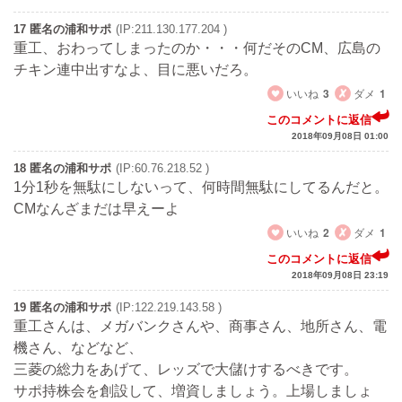
17 匿名の浦和サポ
(IP:211.130.177.204 )
重工、おわってしまったのか・・・何だそのCM、広島の
チキン連中出すなよ、目に悪いだろ。
いいね
3
ダメ
1
このコメントに返信
2018年09月08日 01:00
18 匿名の浦和サポ
(IP:60.76.218.52 )
1分1秒を無駄にしないって、何時間無駄にしてるんだと。
CMなんざまだは早えーよ
いいね
2
ダメ
1
このコメントに返信
2018年09月08日 23:19
19 匿名の浦和サポ
(IP:122.219.143.58 )
重工さんは、メガバンクさんや、商事さん、地所さん、電
機さん、などなど、
三菱の総力をあげて、レッズで大儲けするべきです。
サポ持株会を創設して、増資しましょう。上場しましょ