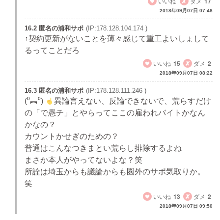
いいね
ダメ
17
2018年09月07日 07:48
16.2 匿名の浦和サポ
(IP:178.128.104.174 )
↑契約更新がないことを薄々感じて重工よいしょして
るってことだろ
いいね
15
ダメ
2
2018年09月07日 08:22
16.3 匿名の浦和サポ
(IP:178.128.111.246 )
(⁰︻⁰)
異論言えない、反論できないで、荒らすだけ
の「で愚チ」とやらってここの雇われバイトかなん
かなの？
カウントかせぎのための？
普通はこんなつきまとい荒らし排除するよね
まさか本人がやってないよな？笑
所詮は埼玉からも議論からも圏外のサポ気取りか。
笑
いいね
13
ダメ
2
2018年09月07日 09:50