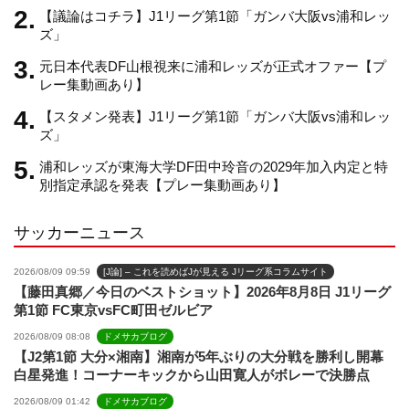
【議論はコチラ】J1リーグ第1節「ガンバ大阪vs浦和レッ
a
ズ」
元日本代表DF山根視来に浦和レッズが正式オファー【プ
n
レー集動画あり】
【スタメン発表】J1リーグ第1節「ガンバ大阪vs浦和レッ
n
ズ」
浦和レッズが東海大学DF田中玲音の2029年加入内定と特
e
別指定承認を発表【プレー集動画あり】
サッカーニュース
l
2026/08/09 09:59
[J論] – これを読めばJが見える Jリーグ系コラムサイト
【藤田真郷／今日のベストショット】2026年8月8日 J1リーグ
第1節 FC東京vsFC町田ゼルビア
2026/08/09 08:08
ドメサカブログ
【J2第1節 大分×湘南】湘南が5年ぶりの大分戦を勝利し開幕
白星発進！コーナーキックから山田寛人がボレーで決勝点
2026/08/09 01:42
ドメサカブログ