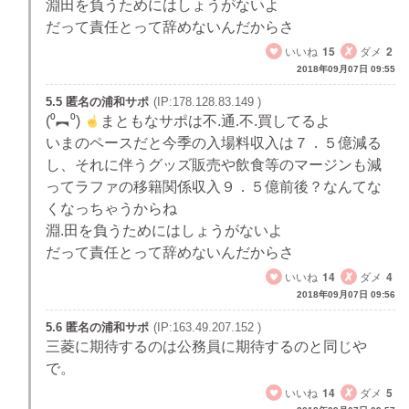
淵田を負うためにはしょうがないよ
だって責任とって辞めないんだからさ
いいね
15
ダメ
2
2018年09月07日 09:55
5.5 匿名の浦和サポ
(IP:178.128.83.149 )
(⁰︻⁰)
まともなサポは不.通.不.買してるよ
いまのペースだと今季の入場料収入は７．５億減る
し、それに伴うグッズ販売や飲食等のマージンも減
ってラファの移籍関係収入９．５億前後？なんてな
くなっちゃうからね
淵.田を負うためにはしょうがないよ
だって責任とって辞めないんだからさ
いいね
14
ダメ
4
2018年09月07日 09:56
5.6 匿名の浦和サポ
(IP:163.49.207.152 )
三菱に期待するのは公務員に期待するのと同じや
で。
いいね
14
ダメ
5