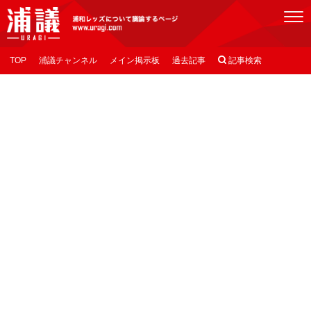
[浦議]浦和レッズについて議論するページ
TOP
浦議チャンネル
メイン掲示板
過去記事

記事検索