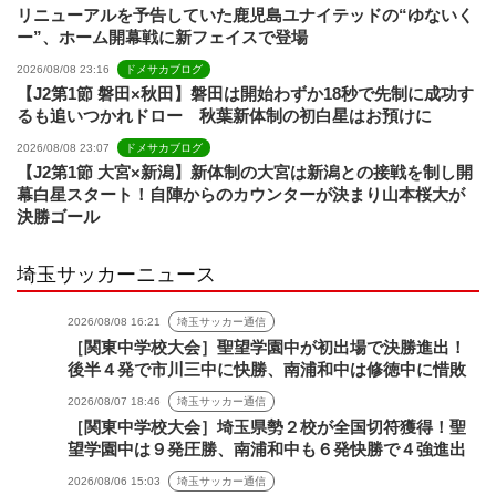
リニューアルを予告していた鹿児島ユナイテッドの“ゆないく
ー”、ホーム開幕戦に新フェイスで登場
2026/08/08 23:16
ドメサカブログ
【J2第1節 磐田×秋田】磐田は開始わずか18秒で先制に成功す
るも追いつかれドロー 秋葉新体制の初白星はお預けに
2026/08/08 23:07
ドメサカブログ
【J2第1節 大宮×新潟】新体制の大宮は新潟との接戦を制し開
幕白星スタート！自陣からのカウンターが決まり山本桜大が
決勝ゴール
埼玉サッカーニュース
2026/08/08 16:21
埼玉サッカー通信
［関東中学校大会］聖望学園中が初出場で決勝進出！
後半４発で市川三中に快勝、南浦和中は修徳中に惜敗
2026/08/07 18:46
埼玉サッカー通信
［関東中学校大会］埼玉県勢２校が全国切符獲得！聖
望学園中は９発圧勝、南浦和中も６発快勝で４強進出
2026/08/06 15:03
埼玉サッカー通信