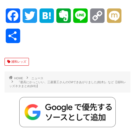
F
T
H
E
L
C
M
a
w
a
v
i
o
i
共
c
i
t
e
n
p
x
有
e
t
e
r
e
y
i
浦和レッズ
b
t
n
n
L
HOME
ニュース
『最高にかっこいい、三菱重工さんのCMできあがりました(柏木)』など【浦和レ
ッズネタまとめ(9/6)】
o
e
a
o
i
o
r
t
n
k
e
k