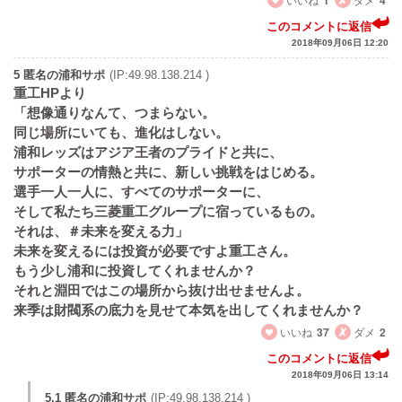
1
4
このコメントに返信
2018年09月06日 12:20
5 匿名の浦和サポ
(IP:49.98.138.214 )
重工HPより
「想像通りなんて、つまらない。
同じ場所にいても、進化はしない。
浦和レッズはアジア王者のプライドと共に、
サポーターの情熱と共に、新しい挑戦をはじめる。
選手一人一人に、すべてのサポーターに、
そして私たち三菱重工グループに宿っているもの。
それは、＃未来を変える力」
未来を変えるには投資が必要ですよ重工さん。
もう少し浦和に投資してくれませんか？
それと淵田ではこの場所から抜け出せませんよ。
来季は財閥系の底力を見せて本気を出してくれませんか？
いいね
37
ダメ
2
このコメントに返信
2018年09月06日 13:14
5.1 匿名の浦和サポ
(IP:49.98.138.214 )