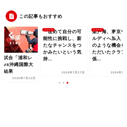
この記事もおすすめ
ース
ニュース
ニュース
『改めて自分の可
柴戸海、東京ヴ
能性に挑戦し、新
ルディへ加入「
たなチャンスをつ
のような機会を
かみたいという気
ただいたクラブ
習試合「浦和レ
持...
係...
ズvs沖縄国際大
」結果
2026年7月17日
2026年7月
2026年7月12日