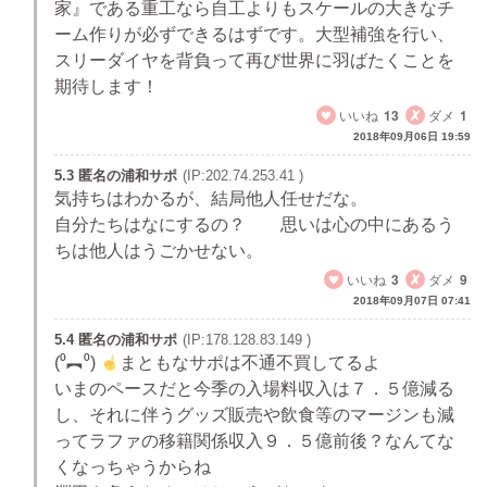
家』である重工なら自工よりもスケールの大きなチ
ーム作りが必ずできるはずです。大型補強を行い、
スリーダイヤを背負って再び世界に羽ばたくことを
期待します！
いいね
13
ダメ
1
2018年09月06日 19:59
5.3 匿名の浦和サポ
(IP:202.74.253.41 )
気持ちはわかるが、結局他人任せだな。
自分たちはなにするの？ 思いは心の中にあるう
ちは他人はうごかせない。
いいね
3
ダメ
9
2018年09月07日 07:41
5.4 匿名の浦和サポ
(IP:178.128.83.149 )
(⁰︻⁰)
まともなサポは不通不買してるよ
いまのペースだと今季の入場料収入は７．５億減る
し、それに伴うグッズ販売や飲食等のマージンも減
ってラファの移籍関係収入９．５億前後？なんてな
くなっちゃうからね