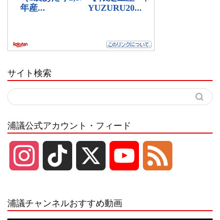
サイト検索
浦議公式アカウント・フィード
I
T
X
Y
F
n
i
o
e
浦議チャンネルおすすめ動画
s
k
u
e