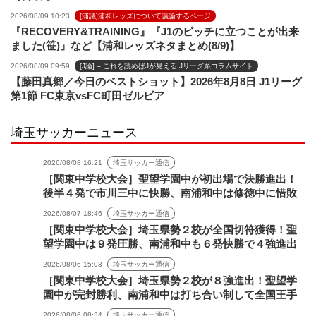
2026/08/09 10:23
[浦議]浦和レッズについて議論するページ
『RECOVERY&TRAINING』『J1のピッチに立つことが出来
ました(笹)』など【浦和レッズネタまとめ(8/9)】
2026/08/09 09:59
[J論] – これを読めばJが見える Jリーグ系コラムサイト
【藤田真郷／今日のベストショット】2026年8月8日 J1リーグ
第1節 FC東京vsFC町田ゼルビア
埼玉サッカーニュース
2026/08/08 16:21
埼玉サッカー通信
［関東中学校大会］聖望学園中が初出場で決勝進出！
後半４発で市川三中に快勝、南浦和中は修徳中に惜敗
2026/08/07 18:46
埼玉サッカー通信
［関東中学校大会］埼玉県勢２校が全国切符獲得！聖
望学園中は９発圧勝、南浦和中も６発快勝で４強進出
2026/08/06 15:03
埼玉サッカー通信
［関東中学校大会］埼玉県勢２校が８強進出！聖望学
園中が完封勝利、南浦和中は打ち合い制して全国王手
2026/08/06 08:34
埼玉サッカー通信