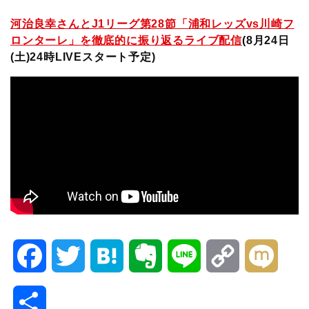
河治良幸さんとJ1リーグ第28節「浦和レッズvs川崎フ
ロンターレ」を徹底的に振り返るライブ配信
(8月24日
(土)24時LIVEスタート予定
)
F
T
H
E
L
C
M
a
w
a
v
i
o
i
共