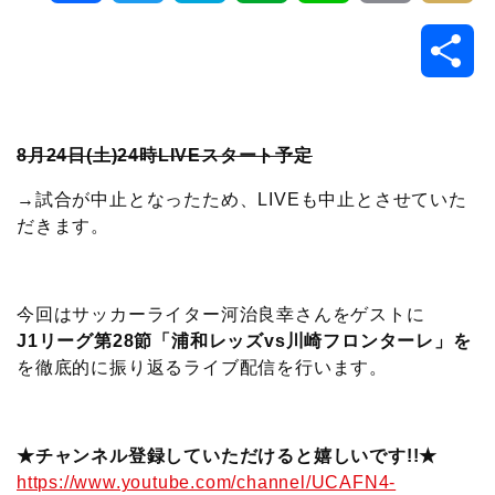
a
w
a
v
i
o
i
共
c
i
t
e
n
p
x
有
e
t
e
r
e
y
i
8月24日(土)24時LIVEスタート予定
b
t
n
n
L
→試合が中止となったため、LIVEも中止とさせていた
だきます。
o
e
a
o
i
o
r
t
n
今回はサッカーライター河治良幸さんをゲストに
J1リーグ第28節「浦和レッズvs川崎フロンターレ」を
k
e
k
を徹底的に振り返るライブ配信を行います。
★チャンネル登録していただけると嬉しいです!!★
https://www.youtube.com/channel/UCAFN4-