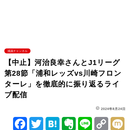
浦議チャンネル
【中止】河治良幸さんとJ1リーグ
第28節「浦和レッズvs川崎フロン
ターレ」を徹底的に振り返るライ
ブ配信
2024年8月24日
F
T
H
E
L
C
M