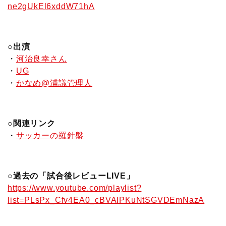
ne2gUkEl6xddW71hA
○出演
・
河治良幸さん
・
UG
・
かなめ@浦議管理人
○関連リンク
・
サッカーの羅針盤
○過去の「試合後レビューLIVE」
https://www.youtube.com/playlist?
list=PLsPx_Cfv4EA0_cBVAlPKuNtSGVDEmNazA