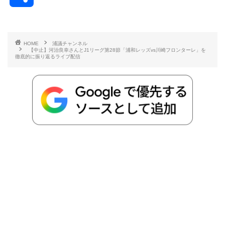
c
i
t
e
n
p
x
有
e
t
e
r
e
y
i
HOME
浦議チャンネル
【中止】河治良幸さんとJ1リーグ第28節「浦和レッズvs川崎フロンターレ」を
b
t
n
n
L
徹底的に振り返るライブ配信
o
e
a
o
i
o
r
t
n
k
e
k