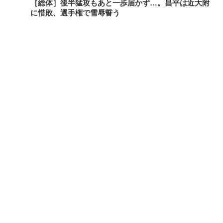
［総体］後半猛攻もあと一歩届かず…。昌平は近大附
に惜敗、選手権で雪辱誓う