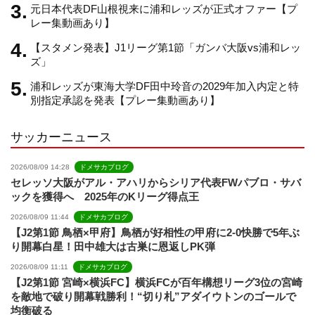
元日本代表DF山根視来に浦和レッズが正式オファー【プ
n
レー集動画あり】
【スタメン発表】J1リーグ第1節「ガンバ大阪vs浦和レッ
n
ズ」
浦和レッズが東海大学DF田中玲音の2029年加入内定と特
e
別指定承認を発表【プレー集動画あり】
サッカーニュース
l
2026/08/09 14:28
ドメサカブログ
セレッソ大阪がアル・アハリからシリア代表FWパブロ・サバ
ックを獲得へ 2025年のKリーグ得点王
2026/08/09 11:44
ドメサカブログ
【J2第1節 鳥栖×甲府】鳥栖が好相性の甲府に2-0快勝で5年ぶ
り開幕白星！田中雄大は古巣に恩返しPK弾
2026/08/09 11:11
ドメサカブログ
【J2第1節 宮崎×横浜FC】横浜FCが百年構想リーグ3位の宮崎
を敵地で破り開幕戦勝利！“切り札”アダイウトンのゴールで
均衡破る