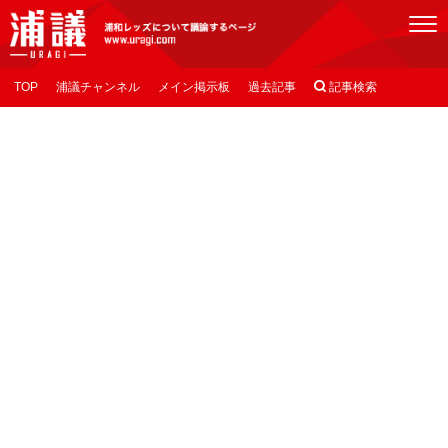
[浦議]浦和レッズについて議論するページ
TOP
浦議チャンネル
メイン掲示板
過去記事

記事検索