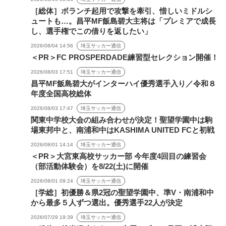
［総体］ボランチ起用で攻撃を牽引、惜しいミドルシ
ュートも…。昌平MF飯島碧大主将は「プレミアで成長
し、選手権でこの借りを返したい」
2026/08/04 14:56
埼玉サッカー通信
＜PR＞FC PROSPERDADE練習型セレクション開催！
2026/08/03 17:51
埼玉サッカー通信
昌平MF飯島碧大がインターハイ優秀選手入り／令和８
年度全国高校総体
2026/08/03 17:47
埼玉サッカー通信
関東中学校大会の組み合わせが決定！聖望学園中は駒
場東邦中と、南浦和中はKASHIMA UNITED FCと初戦
2026/08/01 14:14
埼玉サッカー通信
＜PR＞大宮東高校サッカー部 今年度4回目の練習会
（部活動体験会）を8/22(土)に開催
2026/08/01 09:24
埼玉サッカー通信
［学総］初優勝＆県2冠の聖望学園中、準V・南浦和中
から最多５人ずつ選出。優秀選手22人が決定
2026/07/29 19:39
埼玉サッカー通信