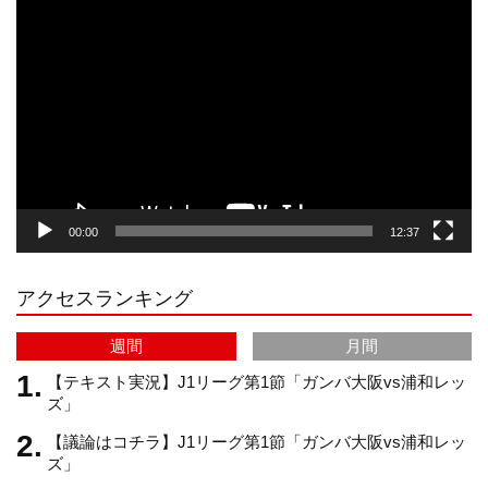
動
画
プ
t
T
T
d
レ
ー
a
o
u
ヤ
ー
g
k
b
00:00
12:37
r
e
アクセスランキング
a
C
週間
月間
m
h
【テキスト実況】J1リーグ第1節「ガンバ大阪vs浦和レッ
ズ」
【議論はコチラ】J1リーグ第1節「ガンバ大阪vs浦和レッ
a
ズ」