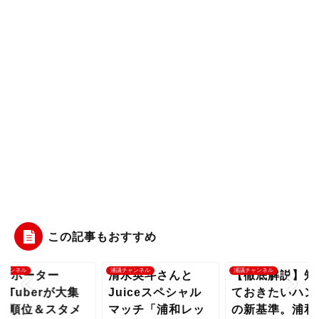
この記事もおすすめ
チャンネル
浦議チャンネル
浦議チャンネル
1サポーター
清水英斗さんと
【徹底解説】知
ouTuberが大集
Juiceスペシャル
ておきたいハン
！順位＆スタメ
マッチ「浦和レッ
の新基準。浦和