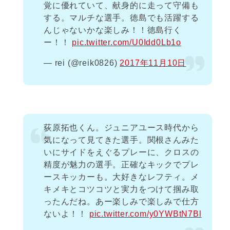
覚に優れていて、献身的に走って守備も
する。マルチな選手。徳島でも活躍する
んじゃないかな楽しみ！！徳島行く
ー！！
pic.twitter.com/U0Idd0Lb1o
— rei (@reik0826)
2017年11月10日
荻原拓也くん。ジュニアユース時代から
気になって見てきた選手。関根さんみた
いにサイドをえぐるプレーに、クロスの
精度が魅力の選手。正確なキックでプレ
ースキッカーも。大好きなレフティ。メ
キメキとコツコツと実力をつけて掴み取
ったんだね。あー楽しみで楽しみで仕方
ないよ！！
pic.twitter.com/y0YWBtN7Bl