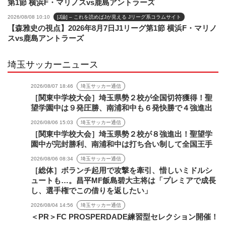
第1節 横浜F・マリノスvs鹿島アントラーズ
2026/08/08 10:10
[J論] – これを読めばJが見える Jリーグ系コラムサイト
【森雅史の視点】2026年8月7日J1リーグ第1節 横浜F・マリノ
スvs鹿島アントラーズ
埼玉サッカーニュース
2026/08/07 18:46
埼玉サッカー通信
［関東中学校大会］埼玉県勢２校が全国切符獲得！聖
望学園中は９発圧勝、南浦和中も６発快勝で４強進出
2026/08/06 15:03
埼玉サッカー通信
［関東中学校大会］埼玉県勢２校が８強進出！聖望学
園中が完封勝利、南浦和中は打ち合い制して全国王手
2026/08/06 08:34
埼玉サッカー通信
［総体］ボランチ起用で攻撃を牽引、惜しいミドルシ
ュートも…。昌平MF飯島碧大主将は「プレミアで成長
し、選手権でこの借りを返したい」
2026/08/04 14:56
埼玉サッカー通信
＜PR＞FC PROSPERDADE練習型セレクション開催！