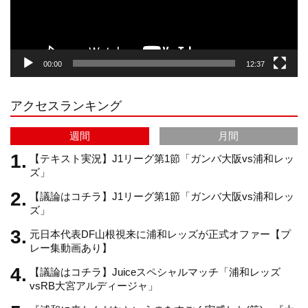
ー
g
k
b
00:00
12:37
r
e
アクセスランキング
a
C
週間
月間
m
h
【テキスト実況】J1リーグ第1節「ガンバ大阪vs浦和レッ
ズ」
【議論はコチラ】J1リーグ第1節「ガンバ大阪vs浦和レッ
a
ズ」
元日本代表DF山根視来に浦和レッズが正式オファー【プ
n
レー集動画あり】
【議論はコチラ】Juiceスペシャルマッチ「浦和レッズ
n
vsRB大宮アルディージャ」