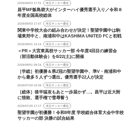
2026/08/03 17:51
埼玉サッカー通信
昌平MF飯島碧大がインターハイ優秀選手入り／令和８
年度全国高校総体
2026/08/03 17:47
埼玉サッカー通信
関東中学校大会の組み合わせが決定！聖望学園中は駒
場東邦中と、南浦和中はKASHIMA UNITED FCと初戦
2026/08/01 14:14
埼玉サッカー通信
＜PR＞大宮東高校サッカー部 今年度4回目の練習会
（部活動体験会）を8/22(土)に開催
2026/08/01 09:24
埼玉サッカー通信
［学総］初優勝＆県2冠の聖望学園中、準V・南浦和中
から最多５人ずつ選出。優秀選手22人が決定
2026/07/29 19:39
埼玉サッカー通信
［総体］後半猛攻もあと一歩届かず…。昌平は近大附
に惜敗、選手権で雪辱誓う
2026/07/28 17:17
埼玉サッカー通信
聖望学園が初優勝！令和8年度 学校総合体育大会中学校
サッカーの部 決勝の試合結果