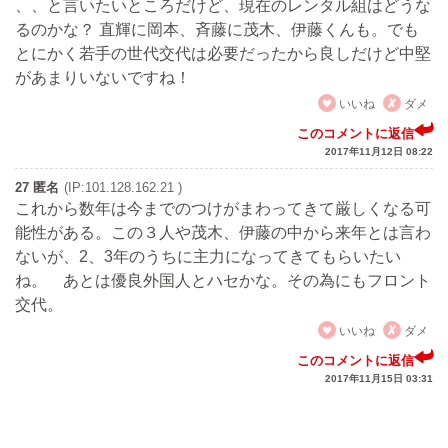
、、と言いたいところだけど、現在のレンタル組はどうな
るのかな？ 直輝に岡本、斉藤に茂木、伊藤くんも。でも
とにかく若手の世代交代は必要だったから良しだけど中堅
があまりいないですね！
いいね
ダメ
このコメントに返信
2017年11月12日 08:22
27 匿名
(IP:101.128.162.21 )
これから数年は今までのつけがまわってきて厳しくなる可
能性がある。この３人や茂木、伊藤の中から来年とは言わ
ないが、2、3年のうちに主力になってきてもらいたい
ね。 あとは優良外国人とハセかな。その為にもフロント
交代。
いいね
ダメ
このコメントに返信
2017年11月15日 03:31