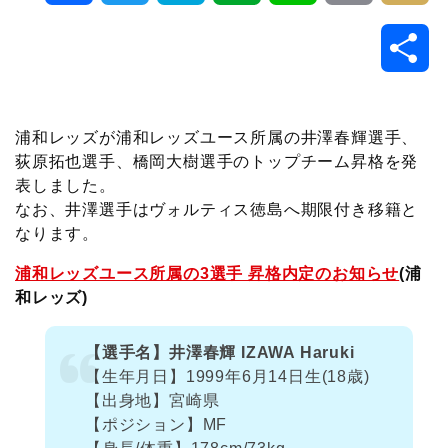
a
w
a
v
i
o
i
共
c
i
t
e
n
p
x
有
e
t
e
r
e
y
i
浦和レッズが浦和レッズユース所属の井澤春輝選手、
荻原拓也選手、橋岡大樹選手のトップチーム昇格を発
b
t
n
n
L
表しました。
なお、井澤選手はヴォルティス徳島へ期限付き移籍と
o
e
a
o
i
なります。
o
r
t
n
浦和レッズユース所属の3選手 昇格内定のお知らせ
(浦
和レッズ)
k
e
k
【選手名】井澤春輝 IZAWA Haruki
【生年月日】1999年6月14日生(18歳)
【出身地】宮崎県
【ポジション】MF