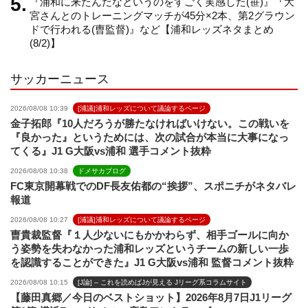
『浦和に来たんだなというのをすごく実感した(笹)』『大
e
宮さんとのトレーニングマッチが45分×2本、第2グラウン
ドで行われる(曺監督)』など【浦和レッズネタまとめ
(8/2)】
l
サッカーニュース
2026/08/08 10:39
[浦議]浦和レッズについて議論するページ
金子拓郎『10人だろうが勝たなければいけない。この戦いを
『良かった』というためには、次の試合が本当に大事になっ
てくる』J1 G大阪vs浦和 選手コメント抜粋
2026/08/08 10:38
ドメサカブログ
FC東京開幕戦でのDF長友佑都の“挨拶”、スポニチがネタバレ
報道
2026/08/08 10:27
[浦議]浦和レッズについて議論するページ
曺貴裁監督『１人少ないにもかかわらず、相手ゴールに向か
う姿勢を失わなかった浦和レッズというチームの新しい一歩
を認識することができた』J1 G大阪vs浦和 監督コメント抜粋
2026/08/08 10:15
[J論] – これを読めばJが見える Jリーグ系コラムサイト
【藤田真郷／今日のベストショット】2026年8月7日J1リーグ