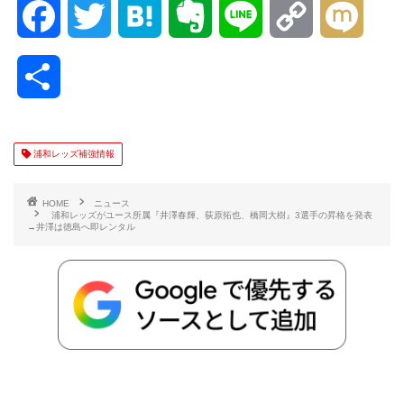
F
T
H
E
L
C
M
a
w
a
v
i
o
i
共
c
i
t
e
n
p
x
有
e
t
e
r
e
y
i
浦和レッズ補強情報
b
t
n
n
L
HOME
ニュース
浦和レッズがユース所属『井澤春輝、荻原拓也、橋岡大樹』3選手の昇格を発表
→井澤は徳島へ即レンタル
o
e
a
o
i
o
r
t
n
k
e
k