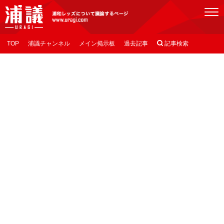
[浦議]浦和レッズについて議論するページ
TOP
浦議チャンネル
メイン掲示板
過去記事

記事検索