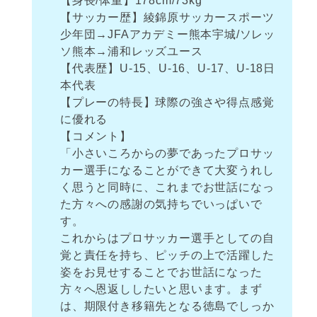
【身長/体重】178cm/73kg
【サッカー歴】綾錦原サッカースポーツ
少年団→JFAアカデミー熊本宇城/ソレッ
ソ熊本→浦和レッズユース
【代表歴】U-15、U-16、U-17、U-18日
本代表
【プレーの特長】球際の強さや得点感覚
に優れる
【コメント】
「小さいころからの夢であったプロサッ
カー選手になることができて大変うれし
く思うと同時に、これまでお世話になっ
た方々への感謝の気持ちでいっぱいで
す。
これからはプロサッカー選手としての自
覚と責任を持ち、ピッチの上で活躍した
姿をお見せすることでお世話になった
方々へ恩返ししたいと思います。まず
は、期限付き移籍先となる徳島でしっか