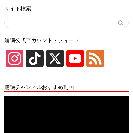
サイト検索
浦議公式アカウント・フィード
I
T
X
Y
F
n
i
o
e
浦議チャンネルおすすめ動画
s
k
u
e
動
画
プ
t
T
T
d
レ
ー
a
o
u
ヤ