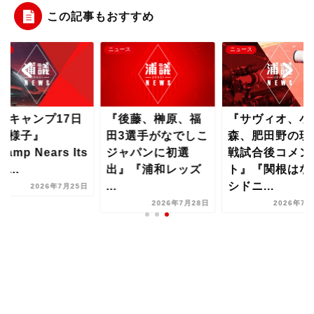
この記事もおすすめ
ース
ニュース
ニュース
夏キャンプ17日
『後藤、榊原、福
『サヴィオ、小
の様子』
田3選手がなでしこ
森、肥田野の琉
amp Nears Its
ジャパンに初選
戦試合後コメン
d...
出』『浦和レッズ
ト』『関根はな
...
シドニ...
2026年7月25日
2026年7月28日
2026年7月