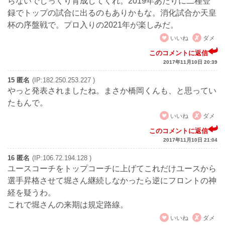
らないでじっくり育成してくれ。2019年あたりに二種登
録でトップの試合に出るのもありかもな。消化試合か天皇
杯の序盤戦で。プロ入りの2021年が楽しみだ。
いいね
ダメ
このコメントに返信
2017年11月10日 20:39
15 匿名
(IP:182.250.253.227 )
やっと発表されましたね。まさか橋岡くんも、と思ってい
たもんで。
いいね
ダメ
このコメントに返信
2017年11月10日 21:04
16 匿名
(IP:106.72.194.128 )
ユースコーチをトップコーチに上げてこれだけユースから
選手昇格させて堀さん継続しなかったら逆にフロントの神
経を疑うわ。
これで堀さんの来期は規定路線。
いいね
ダメ