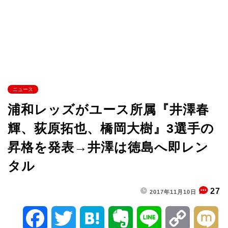
ニュース
浦和レッズがユース所属『井澤春
輝、荻原拓也、橋岡大樹』3選手の
昇格を発表→井澤は徳島へ即レン
タル
27
2017年11月10日
F
T
H
E
L
C
M