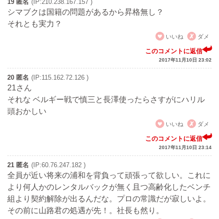
19 匿名
(IP:210.238.167.157 )
シマブクは国籍の問題があるから昇格無し？
それとも実力？
いいね
ダメ
このコメントに返信
2017年11月10日 23:02
20 匿名
(IP:115.162.72.126 )
21さん
それな ベルギー戦で慎三と長澤使ったらさすがにハリル
頭おかしい
いいね
ダメ
このコメントに返信
2017年11月10日 23:14
21 匿名
(IP:60.76.247.182 )
全員が近い将来の浦和を背負って頑張って欲しい。これに
より何人かのレンタルバックが無く且つ高齢化したベンチ
組より契約解除が出るんだな。プロの常識だが寂しいよ。
その前に山路君の処遇が先！。社長も然り。