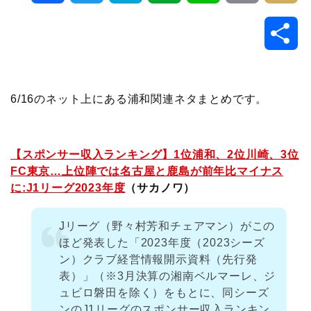
a
w
a
v
i
o
i
共
c
i
t
e
n
p
x
有
e
t
e
r
e
y
i
6/16のネット上にある浦和関連ネタまとめです。
b
t
n
n
L
o
e
a
o
i
【スポンサー収入ランキング】1位浦和、2位川崎、3位
FC東京…上位陣では名古屋と鹿島が前年比マイナス
o
r
t
n
に:J1リーグ2023年度
（サカノワ）
k
e
k
Jリーグ（野々村芳和チェアマン）がこの
ほど発表した「2023年度（2023シーズ
ン）クラブ経営情報開示資料（先行発
表）」（※3月決算の湘南ベルマーレ、ジ
ュビロ磐田を除く）をもとに、同シーズ
ンのJ1リーグのスポンサー収入ランキン