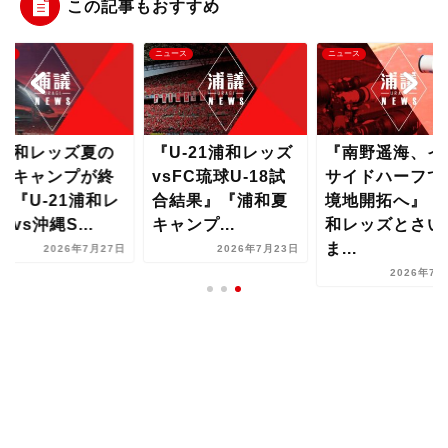
この記事もおすすめ
ース
ニュース
ニュース
U-21浦和レッズ
『南野遥海、イン
『浦和レッズ夏
sFC琉球U-18試
サイドハーフで新
沖縄キャンプが
結果』『浦和夏
境地開拓へ』『浦
了』『U-21浦
ャンプ...
和レッズとさいた
ッズvs沖縄S...
ま...
2026年7月23日
2026年7月
2026年7月22日