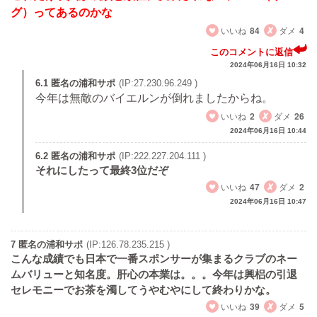
グ）ってあるのかな
いいね
84
ダメ
4
このコメントに返信
2024年06月16日 10:32
6.1 匿名の浦和サポ
(IP:27.230.96.249 )
今年は無敵のバイエルンが倒れましたからね。
いいね
2
ダメ
26
2024年06月16日 10:44
6.2 匿名の浦和サポ
(IP:222.227.204.111 )
それにしたって最終3位だぞ
いいね
47
ダメ
2
2024年06月16日 10:47
7 匿名の浦和サポ
(IP:126.78.235.215 )
こんな成績でも日本で一番スポンサーが集まるクラブのネー
ムバリューと知名度。肝心の本業は。。。今年は興梠の引退
セレモニーでお茶を濁してうやむやにして終わりかな。
いいね
39
ダメ
5