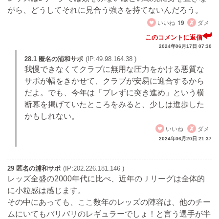
がら、どうしてそれに見合う強さを持てないんだろう。
いいね
19
ダメ
このコメントに返信
2024年06月17日 07:30
28.1 匿名の浦和サポ
(IP:49.98.164.38 )
我慢できなくてクラブに無用な圧力をかける悪質な
サポが幅をきかせて、クラブが安易に迎合するから
だよ。でも、今年は「ブレずに突き進め」という横
断幕を掲げていたところをみると、少しは進歩した
かもしれない。
いいね
ダメ
2024年06月20日 21:37
29 匿名の浦和サポ
(IP:202.226.181.146 )
レッズ全盛の2000年代に比べ、近年のＪリーグは全体的
に小粒感は感じます。
その中にあっても、ここ数年のレッズの陣容は、他のチー
ムにいてもバリバリのレギュラーでしょ！と言う選手が半