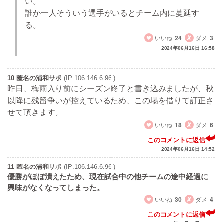
い。
誰か一人そういう選手がいるとチーム内に蔓延す
る。
いいね
24
ダメ
3
2024年06月16日 16:58
10 匿名の浦和サポ
(IP:106.146.6.96 )
昨日、梅雨入り前にシーズン終了と書き込みましたが、秋
以降に残留争いが控えているため、この場を借りて訂正さ
せて頂きます。
いいね
18
ダメ
6
このコメントに返信
2024年06月16日 14:52
11 匿名の浦和サポ
(IP:106.146.6.96 )
優勝がほぼ潰えたため、現在試合中の他チームの途中経過に
興味がなくなってしまった。
いいね
30
ダメ
4
このコメントに返信