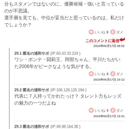
分もスタメンではないのに、優勝候補・強いと言っている
のが不思議。
選手層を見ても、中位が妥当だと思っているのは、私だけ
でしょうか？
いいね
6
ダメ
このコメントに返信
2024年06月17日 08:52
29.1 匿名の浦和サポ
(IP:60.43.33.224 )
ワシ・ポンテ・闘莉王、阿部ちゃん、平川たちがい
た2006年がピークなような気がする。
いいね
4
ダメ
2024年06月17日 10:12
29.2 匿名の浦和サポ
(IP:106.128.125.194 )
代表に７人持ってかれたっけ？ タレント力もレッズ
の魅力の一つだよね
いいね
4
ダメ
2024年06月17日 15:31
29.3 匿名の浦和サポ
(IP:49.98.164.38 )