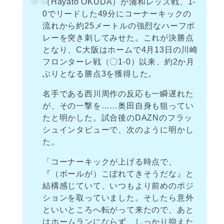
（Hayato OKUDA）が浦和レッズ戦、1-
0でリードした49分にコーナーキックの
流れから約25メートルの強烈なハーフボ
レーを突き刺してみせた。これが決勝点
となり、C大阪はホームで4月13日の川崎
フロンターレ戦（〇1-0）以来、約2か月
ぶりとなる勝点3を獲得した。
名手である西川周作の反応も一瞬遅れた
が、その一撃を……奥田自身も狙ってい
たと明かした。試合後のDAZNのフラッ
シュインタビューで、次のように明かし
た。
「コーナーキックが上げる時点で、
『（ボールが）こぼれてきそうだな』と
結構感じていて、いつもより前めのポジ
ションを取っていました。そしたら意外
といいところへ転がって来たので、あと
はホームランにならず、しっかり抑えた