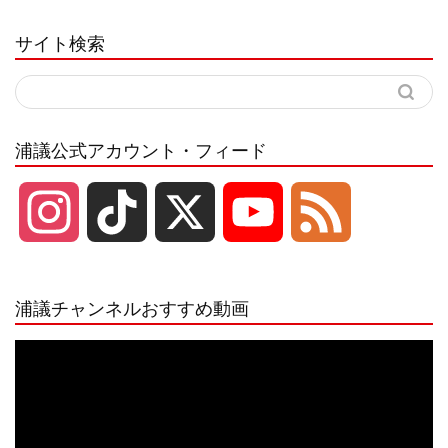
サイト検索
浦議公式アカウント・フィード
I
T
X
Y
F
n
i
o
e
浦議チャンネルおすすめ動画
s
k
u
e
動
画
プ
t
T
T
d
レ
ー