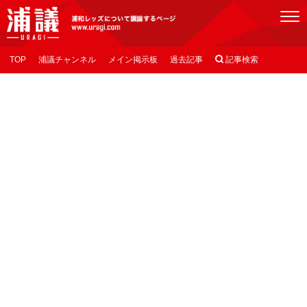
[浦議]浦和レッズについて議論するページ
TOP
浦議チャンネル
メイン掲示板
過去記事

記事検索