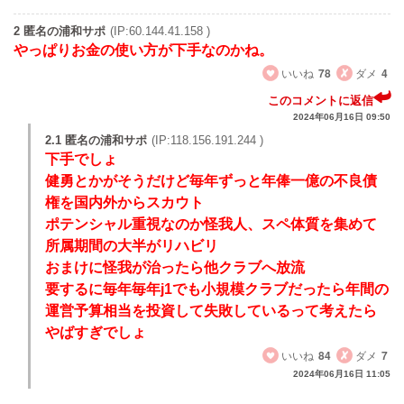
2 匿名の浦和サポ
(IP:60.144.41.158 )
やっぱりお金の使い方が下手なのかね。
いいね
78
ダメ
4
このコメントに返信
2024年06月16日 09:50
2.1 匿名の浦和サポ
(IP:118.156.191.244 )
下手でしょ
健勇とかがそうだけど毎年ずっと年俸一億の不良債
権を国内外からスカウト
ポテンシャル重視なのか怪我人、スペ体質を集めて
所属期間の大半がリハビリ
おまけに怪我が治ったら他クラブへ放流
要するに毎年毎年j1でも小規模クラブだったら年間の
運営予算相当を投資して失敗しているって考えたら
やばすぎでしょ
いいね
84
ダメ
7
2024年06月16日 11:05