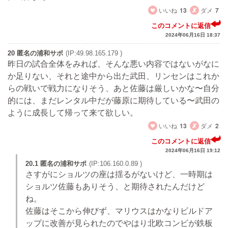
いいね
13
ダメ
7
このコメントに返信
2024年06月16日 18:37
20 匿名の浦和サポ
(IP:49.98.165.179 )
昨日の試合全体をみれば、そんな悪い内容ではないがなに
か足りない、それと途中から出た武田、リンセンはこれか
らの戦いで戦力になりそう、あと佐藤は厳しいかな〜自分
的には、まだレンタル中だが藤原に期待している〜武田の
ように成長して帰って来て欲しい。
いいね
13
ダメ
2
このコメントに返信
2024年06月16日 19:12
20.1 匿名の浦和サポ
(IP:106.160.0.89 )
さすがにショルツの座は揺るがないけど、一時期は
ショルツ佐藤もありそう、と期待されたんだけど
ね。
佐藤はそこから伸びず、マリウスはかなりビルドア
ップに改善が見られたのでやはり北欧コンビが鉄板