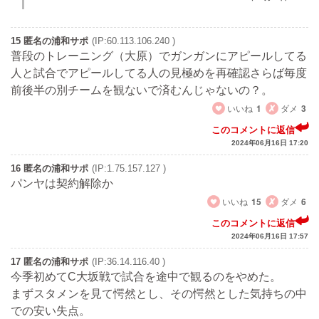
15 匿名の浦和サポ
(IP:60.113.106.240 )
普段のトレーニング（大原）でガンガンにアピールしてる
人と試合でアピールしてる人の見極めを再確認さらば毎度
前後半の別チームを観ないで済むんじゃないの？。
いいね
1
ダメ
3
このコメントに返信
2024年06月16日 17:20
16 匿名の浦和サポ
(IP:1.75.157.127 )
パンヤは契約解除か
いいね
15
ダメ
6
このコメントに返信
2024年06月16日 17:57
17 匿名の浦和サポ
(IP:36.14.116.40 )
今季初めてC大坂戦で試合を途中で観るのをやめた。
まずスタメンを見て愕然とし、その愕然とした気持ちの中
での安い失点。