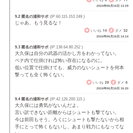
2024年06月16日 13:29
9.2 匿名の浦和サポ
(IP:60.115.153.249 )
じゃあ、もう見るな！
いいね
14
ダメ
32
2024年06月16日 14:14
9.3 匿名の浦和サポ
(IP:138.64.80.252 )
大久保は自分の武器の活かし方をわかってない。
ペナ内で仕掛ければ怖い存在になるのに。
低い位置で仕掛けても、威力のないシュートを何本
撃っても全く怖くない。
いいね
29
ダメ
6
2024年06月16日 16:20
9.4 匿名の浦和サポ
(IP:42.126.200.115 )
大久保には勇気がないんだよ。
言い訳できない距離からはシュートも撃てない。
今は前田もそう。ろくにシュートも撃たないから相
手にとって怖くもないし、あまり戦力にもなってな