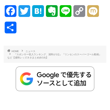
F
T
H
E
L
C
M
a
w
a
v
i
o
i
共
c
i
t
e
n
p
x
有
e
t
e
r
e
y
i
HOME
ニュース
『スポンサー収入ランキング、浦和が1位』『リンセンのスーパーゴール動画』
b
t
n
n
L
など【浦和レッズネタまとめ(6/16)】
o
e
a
o
i
o
r
t
n
k
e
k