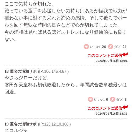
ここで気持ちが切れた。
戦っている選手を応援したい気持ちはあるが怪我で戦力が
揃わない事に対する呆れと諦めの感情、そして後ろでボー
ルを回す無駄な時間の長さなどで心が切れてしまった。
今の浦和は見れば見るほどストレスになり健康的にも良く
ない。
いいね
26
ダメ
21
このコメントに返信
2024年06月16日 18:04
18 匿名の浦和サポ
(IP:106.146.4.97 )
今さらジローだけど、
磐田が天皇杯も初戦敗退したから、年間試合数単独最少は
回避。
いいね
6
ダメ
8
このコメントに返信
2024年06月16日 18:35
19 匿名の浦和サポ
(IP:125.12.10.166 )
スコルジャ