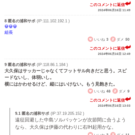
このコメントに返信
2024年06月16日 11:49
8 匿名の浦和サポ
(IP:111.102.192.1 )
組長
いいね
3
ダメ
50
このコメントに返信
2024年06月16日 12:49
9 匿名の浦和サポ
(IP:118.86.1.184 )
大久保はサッカーじゃなくてフットサル向きだと思う。スピ
ードないし、体弱いし。
横にはかわせるけど、縦にはいけない。もう見飽きた。
いいね
48
ダメ
9
このコメントに返信
2024年06月16日 13:03
9.1 匿名の浦和サポ
(IP:37.19.205.152 )
遠征回避した中島ソルバッケンが次節間に合うよう
なら、大久保は伊藤の代わりに右IH起用かな。
いいね
3
ダメ
11