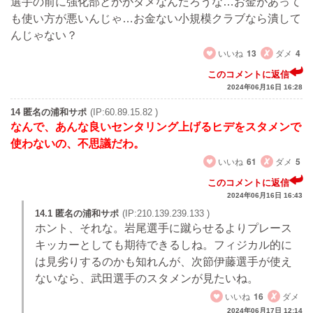
選手の前に強化部とかがダメなんだろうな…お金があって
も使い方が悪いんじゃ…お金ない小規模クラブなら潰して
んじゃない？
いいね
13
ダメ
4
このコメントに返信
2024年06月16日 16:28
14 匿名の浦和サポ
(IP:60.89.15.82 )
なんで、あんな良いセンタリング上げるヒデをスタメンで
使わないの、不思議だわ。
いいね
61
ダメ
5
このコメントに返信
2024年06月16日 16:43
14.1 匿名の浦和サポ
(IP:210.139.239.133 )
ホント、それな。岩尾選手に蹴らせるよりプレース
キッカーとしても期待できるしね。フィジカル的に
は見劣りするのかも知れんが、次節伊藤選手が使え
ないなら、武田選手のスタメンが見たいね。
いいね
16
ダメ
2024年06月17日 12:14