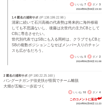
いいね
7
ダメ
3
2024年06月08日 23:33
1.4 匿名の浦和サポ
(IP:138.199.22.98 )
清家に続いて石川高橋の代表勢は将来的に海外移籍
しても不思議ないし、後藤は次世代の主力CBとして
CBに専念させたい。
世代別代表ではSBにも入る岡村は、クラブでもCBと
SBの複数ポジションこなせばメンバー入りのチャン
スも広がるだろう。
いいね
5
ダメ
2
2024年06月09日 01:08
2 匿名の浦和サポ
(IP:180.22.25.160 )
バングーナガンデ佳史扶が怪我でチーム離脱
大畑が五輪に一歩近づく
いいね
10
ダメ
4
このコメントに返信
2024年06月08日 11:23