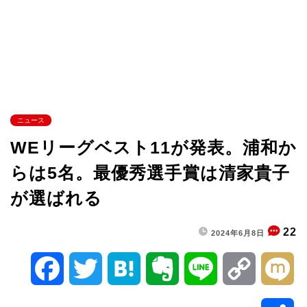
ニュース
WEリーグベスト11が発表。浦和か
らは5名。最優秀選手賞は清家貴子
が選ばれる
22
2024年6月8日
F
T
H
E
L
C
M
a
w
a
v
i
o
i