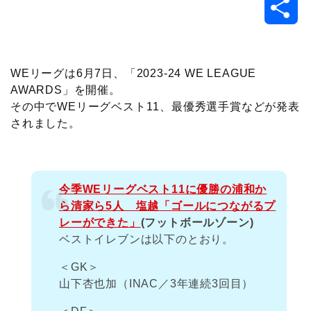
共
c
i
t
e
n
p
x
有
e
t
e
r
e
y
i
WEリーグは6月7日、「2023-24 WE LEAGUE
AWARDS」を開催。
b
t
n
n
L
その中でWEリーグベスト11、最優秀選手賞などが発表
されました。
o
e
a
o
i
o
r
t
n
今季WEリーグベスト11に優勝の浦和か
k
e
k
ら清家ら5人 塩越「ゴールにつながるプ
レーができた」
(フットボールゾーン)
ベストイレブンは以下のとおり。
＜GK＞
山下杏也加（INAC／3年連続3回目）