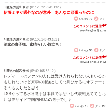
3 匿名の浦和サポ
(IP:123.225.244.132 )
伊藤ミキが選外なのが意外 あんなに頑張ったのに
いいね
73
ダメ
このコメントに返信
2024年06月08日 11:41
4 匿名の浦和サポ
(IP:106.146.43.181 )
清家の貴子様、素晴らしい旅立ち！
いいね
30
ダメ
このコメントに返信
2024年06月08日 11:51
5 匿名の浦和サポ
(IP:49.105.82.12 )
レディースのファンの方には受け入れられない人もいるか
もしれないけど来季の補強として北川ひかるにオファーす
るのもありだと思う
LSBやってる水谷選手は本職ではないし代表戦見てても北
川は左サイドで国内NO.1の選手でしょ
いいね
10
ダメ
20