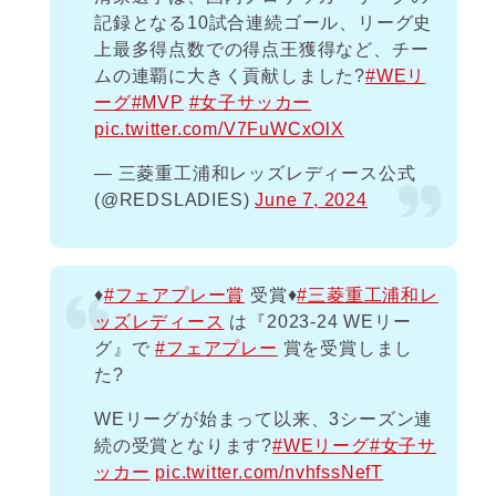
記録となる10試合連続ゴール、リーグ史
上最多得点数での得点王獲得など、チー
ムの連覇に大きく貢献しました?
#WEリ
ーグ
#MVP
#女子サッカー
pic.twitter.com/V7FuWCxOlX
— 三菱重工浦和レッズレディース公式
(@REDSLADIES)
June 7, 2024
♦️
#フェアプレー賞
受賞♦️
#三菱重工浦和レ
ッズレディース
は『2023-24 WEリー
グ』で
#フェアプレー
賞を受賞しまし
た?
WEリーグが始まって以来、3シーズン連
続の受賞となります?
#WEリーグ
#女子サ
ッカー
pic.twitter.com/nvhfssNefT