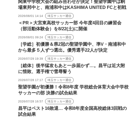
関東中学校大会の組み合わせが決定！聖望学園中は駒
場東邦中と、南浦和中はKASHIMA UNITED FCと初戦
2026/08/01 14:14
埼玉サッカー通信
＜PR＞大宮東高校サッカー部 今年度4回目の練習会
（部活動体験会）を8/22(土)に開催
2026/08/01 09:24
埼玉サッカー通信
［学総］初優勝＆県2冠の聖望学園中、準V・南浦和中
から最多５人ずつ選出。優秀選手22人が決定
2026/07/29 19:39
埼玉サッカー通信
［総体］後半猛攻もあと一歩届かず…。昌平は近大附
に惜敗、選手権で雪辱誓う
2026/07/28 17:17
埼玉サッカー通信
聖望学園が初優勝！令和8年度 学校総合体育大会中学校
サッカーの部 決勝の試合結果
2026/07/28 16:57
埼玉サッカー通信
昌平はベスト16敗退… 令和8年度全国高校総体3回戦の
試合結果