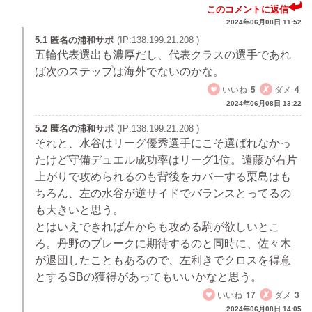
このコメントに返信
2024年06月08日 11:52
5.1 匿名の浦和サポ
(IP:138.199.21.208 )
五輪代表選出も濃厚だし、代表クラスの選手であれ
ば次のステップは海外でないのかな。
いいね
5
ダメ
4
2024年06月08日 13:22
5.2 匿名の浦和サポ
(IP:138.199.21.208 )
それと、水谷はリーグ優秀選手にこそ選ばれなかっ
たけど守備デュエル成功率はリーグ1位。遠藤が右片
上がりで攻められるのも背後をカバーする栗島はも
ちろん、左の水谷が逆サイドでバランスとってるの
も大きいと思う。
とはいえできれば左からも攻める駒が欲しいとこ
ろ。丹野のブレークに期待するのと同時に、佐々木
が退団したこともあるので、左利きでクロスを得意
とするSBの獲得があってもいいかなと思う。
いいね
17
ダメ
3
2024年06月08日 14:05