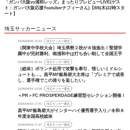
「ガンバ大阪vs浦和レッズ」まったりプレビューLIVE(ゲス
ト：ガンバ大阪応援Youtuberナフィーさん)【8/6(木)22時スタ
ート】
埼玉サッカーニュース
2026/08/06 15:03
埼玉サッカー通信
［関東中学校大会］埼玉県勢２校が８強進出！聖望学
園中が完封勝利、南浦和中は打ち合い制して全国王手
2026/08/06 08:34
埼玉サッカー通信
［総体］ボランチ起用で攻撃を牽引、惜しいミドルシ
ュートも…。昌平MF飯島碧大主将は「プレミアで成長
し、選手権でこの借りを返したい」
2026/08/04 14:56
埼玉サッカー通信
＜PR＞FC PROSPERDADE練習型セレクション開催！
2026/08/03 17:51
埼玉サッカー通信
昌平MF飯島碧大がインターハイ優秀選手入り／令和８
年度全国高校総体
2026/08/03 17:47
埼玉サッカー通信