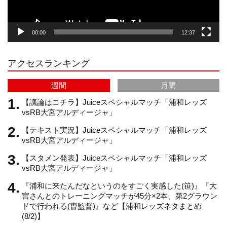
g
k
b
00:00
12:37
r
e
アクセスランキング
a
C
週間
月間
m
h
【議論はコチラ】Juiceスペシャルマッチ「浦和レッズ
vsRB大宮アルディージャ」
【テキスト実況】Juiceスペシャルマッチ「浦和レッズ
a
vsRB大宮アルディージャ」
【スタメン発表】Juiceスペシャルマッチ「浦和レッズ
n
vsRB大宮アルディージャ」
『浦和に来たんだなというのをすごく実感した(笹)』『大
n
宮さんとのトレーニングマッチが45分×2本、第2グラウン
ドで行われる(曺監督)』など【浦和レッズネタまとめ
(8/2)】
e