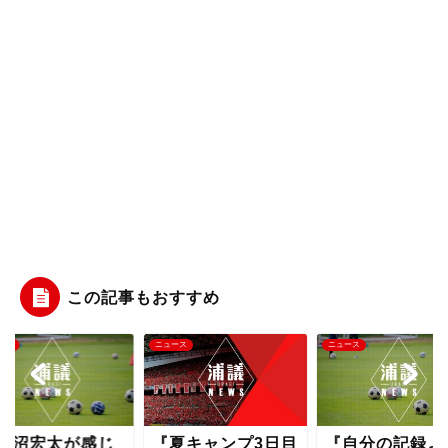
この記事もおすすめ
ース
ニュース
ニュース
水沼宏太が感じ
『夏キャンプ3日目
『自分の記録よ