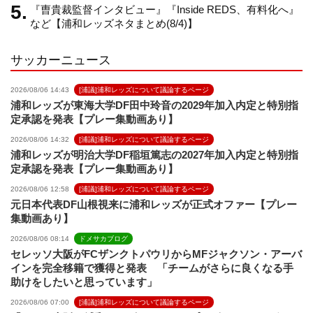
『曺貴裁監督インタビュー』『Inside REDS、有料化へ』
など【浦和レッズネタまとめ(8/4)】
l
サッカーニュース
2026/08/06 14:43
[浦議]浦和レッズについて議論するページ
浦和レッズが東海大学DF田中玲音の2029年加入内定と特別指
定承認を発表【プレー集動画あり】
2026/08/06 14:32
[浦議]浦和レッズについて議論するページ
浦和レッズが明治大学DF稲垣篤志の2027年加入内定と特別指
定承認を発表【プレー集動画あり】
2026/08/06 12:58
[浦議]浦和レッズについて議論するページ
元日本代表DF山根視来に浦和レッズが正式オファー【プレー
集動画あり】
2026/08/06 08:14
ドメサカブログ
セレッソ大阪がFCザンクトパウリからMFジャクソン・アーバ
インを完全移籍で獲得と発表 「チームがさらに良くなる手
助けをしたいと思っています」
2026/08/06 07:00
[浦議]浦和レッズについて議論するページ