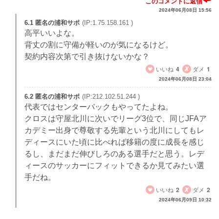
このコメントに返信
2024年06月08日 15:56
6.1 匿名の浦和サポ
(IP:1.75.158.161 )
高平いいよな。
背丈の割に守備が軽いのが気になるけど。
契約内容次第で引き抜けないかな？
いいね
4
ダメ
1
2024年06月08日 23:04
6.2 匿名の浦和サポ
(IP:212.102.51.244 )
代表ではセンターバックもやってたよね。
クロスは守屋北川に次いでリーグ3位で、同じJFAア
カデミー出身で尊敬する先輩という北川にしてもレ
ディースにいた頃に比べれば移籍の度に成長を感じ
るし、まだまだ伸びしろのある選手だと思う。レデ
ィースのサッカーにフィットできるか見てみたい選
手だね。
いいね
2
ダメ
2
2024年06月09日 10:32