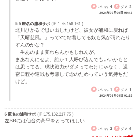
いいね
4
ダメ
2
2024年06月09日 00:43
5.5 匿名の浦和サポ
(IP:1.75.158.161 )
北川ひかるで思い出したけど、彼女が浦和に戻れば
「天晴慈風。」ってxで粘着してる奴も気が晴れたり
すんのかな？
一生あのまま変わらんかもしれんが。
まあなんにせよ、誰か１人呼び込んでもいいかもと
は思ってる。現状戦力がダメってわけじゃなく、過
密日程や連戦も考慮して念のためっていう気持ちだ
けど。
いいね
1
ダメ
1
2024年06月09日 01:15
6 匿名の浦和サポ
(IP:175.132.217.75 )
左SBには仙台の高平をとってほしい
いいね
3
ダメ
6