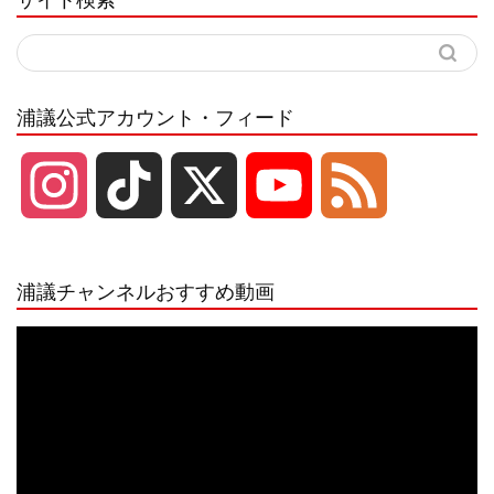
浦議公式アカウント・フィード
I
T
X
Y
F
n
i
o
e
浦議チャンネルおすすめ動画
s
k
u
e
動
画
プ
t
T
T
d
レ
ー
a
o
u
ヤ
ー