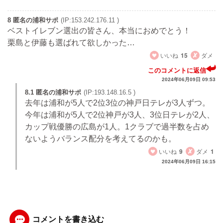
8 匿名の浦和サポ
(IP:153.242.176.11 )
ベストイレブン選出の皆さん、本当におめでとう！
栗島と伊藤も選ばれて欲しかった…
いいね
15
ダメ
このコメントに返信
2024年06月09日 09:53
8.1 匿名の浦和サポ
(IP:193.148.16.5 )
去年は浦和が5人で2位3位の神戸日テレが3人ずつ。
今年は浦和が5人で2位神戸が3人、3位日テレが2人、
カップ戦優勝の広島が1人。1クラブで過半数を占め
ないようバランス配分を考えてるのかも。
いいね
9
ダメ
1
2024年06月09日 16:15
コメントを書き込む