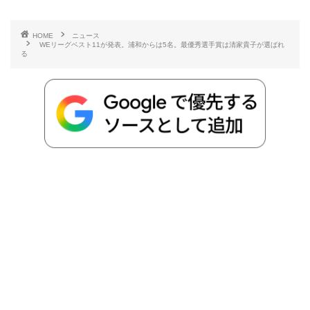
有
e
t
e
r
e
y
i
HOME
ニュース
WEリーグベスト11が発表。浦和からは5名。最優秀選手賞は清家貴子が選ばれ
b
t
n
n
L
る
o
e
a
o
i
o
r
t
n
k
e
k