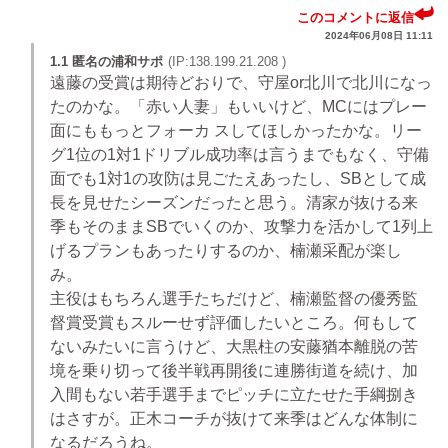
このコメントに返信
2024年06月08日 11:11
1.1 匿名の浦和サポ
(IP:138.199.21.208 )
遠藤の受賞は期待どおりで、守屋or北川で北川になっ
たのかな。「赤い人妻」もいいけど、MCにはプレー
面にももっとフォーカ スしてほしかったかな。リー
グ1位の1対1ドリブル成功率は言うまでもなく、守備
面でも1対1の攻防は見ごたえあったし、SBとして成
長を見せたシーズンだったと思う。清家が抜ける来
季もそのままSBでいくのか、攻撃力を活かして1列上
げるプランもあったりするのか、楠瀬采配が楽し
み。
主役はもちろん選手たちだけど、楠瀬監督の優秀監
督賞受賞もスルーせず評価したいところ。何もして
ないみたいに言うけど、大黒柱の安藤猶本離脱の苦
境を乗り切って後半戦再開後に連勝街道を続け、加
入間もない若手選手までピッチに立たせた手綱捌き
はさすが。正木コーチが抜けて来季はどんな体制に
なるだろうね。