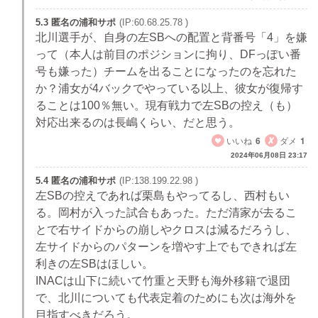
5.3 匿名の浦和サポ
(IP:60.68.25.78 )
北川選手が、自身の左SBへの配置と背番号「4」を嫌
って（本人は前目のポジションに拘り、DFっぽい番
号も嫌った）チームを出ることになったのを忘れた
か？浦女が4バックでやっている以上、彼女が復帰す
ることは100％無い。現有戦力で左SBの控え（も）
対応出来るのは長嶋くらい、だと思う。
いいね
6
ダメ
1
2024年06月08日 23:17
5.4 匿名の浦和サポ
(IP:138.199.22.98 )
左SBの控えであれば栗島もやってるし、西村もい
る。岡村が入った試合もあった。ただ清家が去るこ
とで右サイドからの崩しやクロスは減るだろうし、
左サイドからのパターンを増やす上でもできれば左
利きの左SBはほしい。
INACは山下に続いて竹重と天野も海外移籍で退団
で、北川についても代表定着のためにも次は海外を
目指すべきだろう。