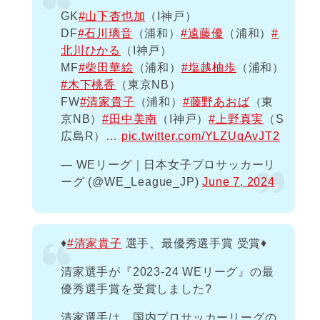
GK
#山下杏也加
（I神戸）
DF
#石川璃音
（浦和）
#遠藤優
（浦和）
#
北川ひかる
（I神戸）
MF
#柴田華絵
（浦和）
#塩越柚歩
（浦和）
#木下桃香
（東京NB）
FW
#清家貴子
（浦和）
#藤野あおば
（東
京NB）
#田中美南
（I神戸）
#上野真実
（S
広島R）…
pic.twitter.com/YLZUqAvJT2
— WEリーグ｜日本女子プロサッカーリ
ーグ (@WE_League_JP)
June 7, 2024
♦️
#清家貴子
選手、最優秀選手賞 受賞♦️
清家選手が『2023-24 WEリーグ』の最
優秀選手賞を受賞しました?
清家選手は、国内プロサッカーリーグの