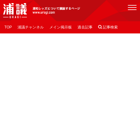
[浦議]浦和レッズについて議論するページ
TOP
浦議チャンネル
メイン掲示板
過去記事

記事検索