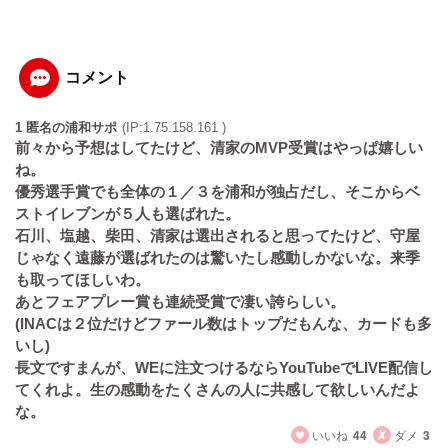
コメント
1 匿名の浦和サポ
(IP:1.75.158.161 )
前々から予想はしてたけど、清家のMVP受賞はやっぱ嬉しい
ね。
優秀選手賞でも全体の１／３を浦和が独占だし、そこからベ
ストイレブンが５人も選ばれた。
石川、塩越、柴田、清家は選出されると思ってたけど、守屋
じゃなく遠藤が選ばれたのは驚いたし感動しかないな。来季
も取ってほしいわ。
あとフェアプレー賞も連続受賞で凄い誇らしい。
(INACは２位だけどファール数はトップだもんな、カードも多
いし)
長文ですまんが、WEに注文つけるならYouTubeでLIVE配信し
てくれよ。生の感動をたくさんの人に共感して欲しいんだよ
な。
いいね
44
ダメ
3