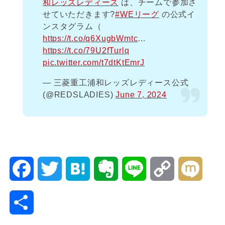
和レッズレディース
は、チームで参加さ
せていただきます?
#WEリーグ
の公式イ
ンスタグラム（
https://t.co/q6XugbWmtc
…
https://t.co/79U2fTurlq
pic.twitter.com/t7dtKtEmrJ
— 三菱重工浦和レッズレディース公式
(@REDSLADIES)
June 7, 2024
F
T
H
E
L
C
M
a
w
a
v
i
o
i
共
c
i
t
e
n
p
x