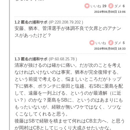
いいね
29
ダメ
6
2024年06月08日 13:06
1.2 匿名の浦和サポ
(IP:220.208.79.202 )
安藤、猶本、菅澤選手が体調不良で欠席とのアナン
スがあったけど？
いいね
ダメ
5
2024年06月08日 18:33
1.3 匿名の浦和サポ
(IP:60.68.25.78 )
清家が抜けるのは確かに痛い。だが次のことを考え
なければいけないのは事実。猶本が完全復帰する、
という前提で考えると、悩ましいところだがトップ
下に猶本、ボランチに柴田と塩越、右SBに栗島を配
して、遠藤を一列上げる、というのが最適解（に近
い？）のかな？栗島をSBに、というのはあまりにも
もったいないが、経験が無いワケではなく、ソツな
くこなしてくれると思う。
後藤はSBで経験を積ませて何れはCB主力へ、と思う
が岡村はCBとしてじっくり大成させたいかな。