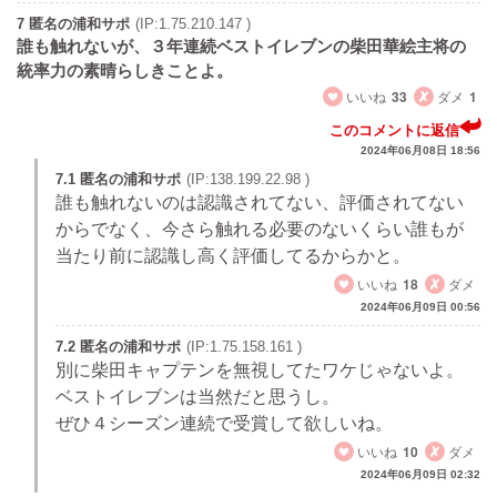
7 匿名の浦和サポ
(IP:1.75.210.147 )
誰も触れないが、３年連続ベストイレブンの柴田華絵主将の
統率力の素晴らしきことよ。
いいね
33
ダメ
1
このコメントに返信
2024年06月08日 18:56
7.1 匿名の浦和サポ
(IP:138.199.22.98 )
誰も触れないのは認識されてない、評価されてない
からでなく、今さら触れる必要のないくらい誰もが
当たり前に認識し高く評価してるからかと。
いいね
18
ダメ
2024年06月09日 00:56
7.2 匿名の浦和サポ
(IP:1.75.158.161 )
別に柴田キャプテンを無視してたワケじゃないよ。
ベストイレブンは当然だと思うし。
ぜひ４シーズン連続で受賞して欲しいね。
いいね
10
ダメ
2024年06月09日 02:32