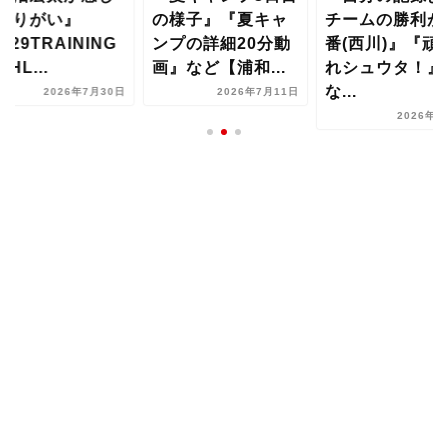
やりがい』
の様子』『夏キャ
チームの勝利が
.29TRAINING
ンプの詳細20分動
番(西川)』『頑
GHL...
画』など【浦和...
れシュウタ！』
な...
2026年7月30日
2026年7月11日
2026年8