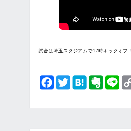
試合は埼玉スタジアムで17時キックオフ
F
T
H
E
L
a
w
a
v
i
c
i
t
e
n
e
t
e
r
e