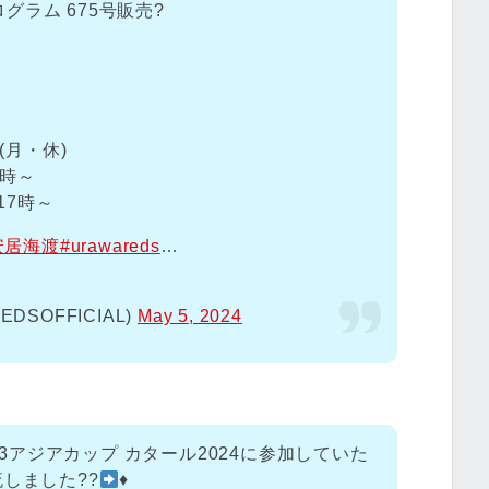
ラム 675号販売?
(月・休)
2時～
17時～
安居海渡
#urawareds
…
SOFFICIAL)
May 5, 2024
23アジアカップ カタール2024に参加していた
しました??
♦️