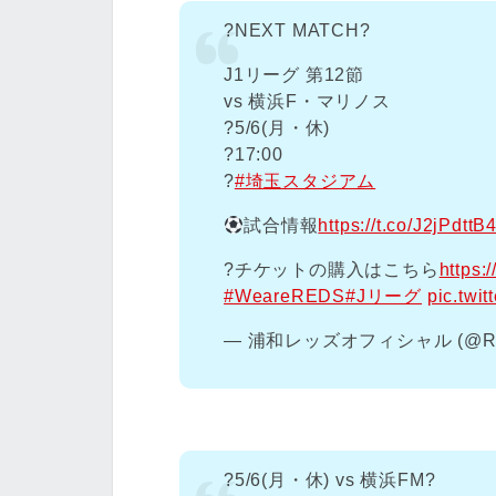
?NEXT MATCH?
J1リーグ 第12節
vs 横浜F・マリノス
?️5/6(月・休)
?17:00
?
#埼玉スタジアム
試合情報
https://t.co/J2jPdttB4
?️チケットの購入はこちら
https:
#WeareREDS
#Jリーグ
pic.twi
— 浦和レッズオフィシャル (@RED
?5/6(月・休) vs 横浜FM?