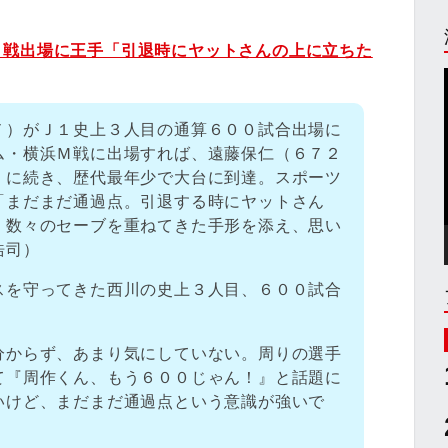
０戦出場に王手「引退時にヤットさんの上に立ちた
）
７）がＪ１史上３人目の通算６００試合出場に
ム・横浜Ｍ戦に出場すれば、遠藤保仁（６７２
）に続き、歴代最年少で大台に到達。スポーツ
「まだまだ通過点。引退する時にヤットさん
。数々のセーブを重ねてきた手形を添え、思い
浩司）
スを守ってきた西川の史上３人目、６００試合
分からず、あまり気にしていない。周りの選手
て『周作くん、もう６００じゃん！』と話題に
いけど、まだまだ通過点という意識が強いで