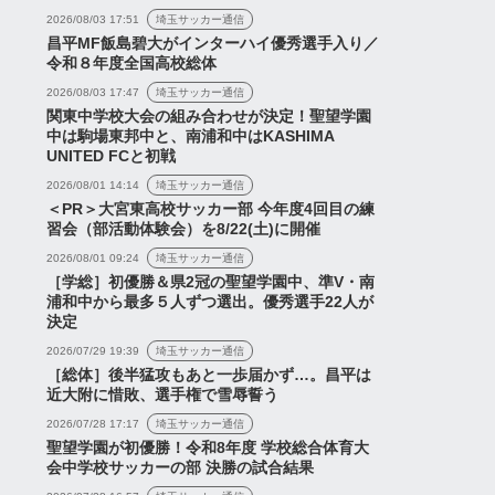
2026/08/03 17:51
埼玉サッカー通信
昌平MF飯島碧大がインターハイ優秀選手入り／
令和８年度全国高校総体
2026/08/03 17:47
埼玉サッカー通信
関東中学校大会の組み合わせが決定！聖望学園
中は駒場東邦中と、南浦和中はKASHIMA
UNITED FCと初戦
2026/08/01 14:14
埼玉サッカー通信
＜PR＞大宮東高校サッカー部 今年度4回目の練
習会（部活動体験会）を8/22(土)に開催
2026/08/01 09:24
埼玉サッカー通信
［学総］初優勝＆県2冠の聖望学園中、準V・南
浦和中から最多５人ずつ選出。優秀選手22人が
決定
2026/07/29 19:39
埼玉サッカー通信
［総体］後半猛攻もあと一歩届かず…。昌平は
近大附に惜敗、選手権で雪辱誓う
2026/07/28 17:17
埼玉サッカー通信
聖望学園が初優勝！令和8年度 学校総合体育大
会中学校サッカーの部 決勝の試合結果