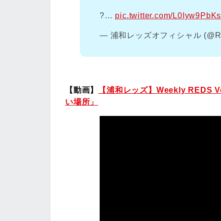
?️…
pic.twitter.com/L0Iyw9PbK
— 浦和レッズオフィシャル (@RED
【動画】
【浦和レッズ】Weekly RED
い場所」