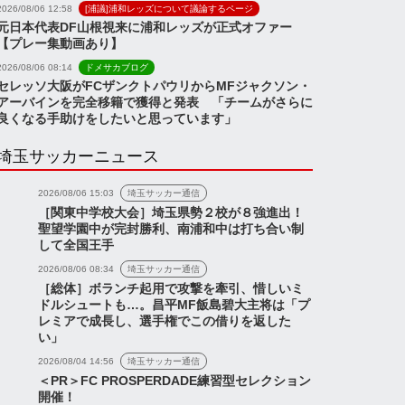
2026/08/06 12:58
[浦議]浦和レッズについて議論するページ
元日本代表DF山根視来に浦和レッズが正式オファー
【プレー集動画あり】
2026/08/06 08:14
ドメサカブログ
セレッソ大阪がFCザンクトパウリからMFジャクソン・
アーバインを完全移籍で獲得と発表 「チームがさらに
良くなる手助けをしたいと思っています」
埼玉サッカーニュース
2026/08/06 15:03
埼玉サッカー通信
［関東中学校大会］埼玉県勢２校が８強進出！
聖望学園中が完封勝利、南浦和中は打ち合い制
して全国王手
2026/08/06 08:34
埼玉サッカー通信
［総体］ボランチ起用で攻撃を牽引、惜しいミ
ドルシュートも…。昌平MF飯島碧大主将は「プ
レミアで成長し、選手権でこの借りを返した
い」
2026/08/04 14:56
埼玉サッカー通信
＜PR＞FC PROSPERDADE練習型セレクション
開催！