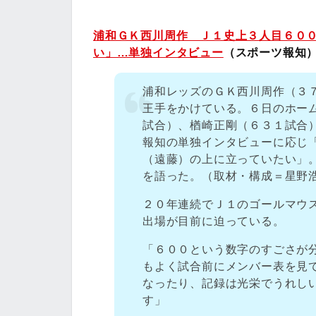
浦和ＧＫ西川周作 Ｊ１史上３人目６０
い」…単独インタビュー
（スポーツ報知
浦和レッズのＧＫ西川周作（３
王手をかけている。６日のホー
試合）、楢崎正剛（６３１試合
報知の単独インタビューに応じ
（遠藤）の上に立っていたい」
を語った。（取材・構成＝星野
２０年連続でＪ１のゴールマウ
出場が目前に迫っている。
「６００という数字のすごさが
もよく試合前にメンバー表を見
なったり、記録は光栄でうれし
す」