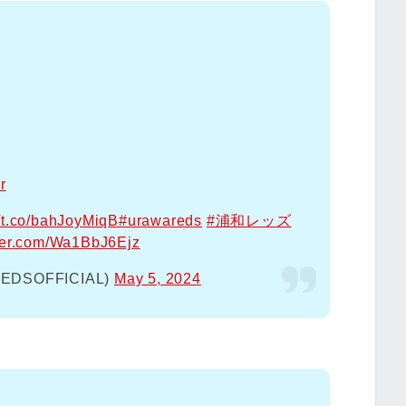
r
//t.co/bahJoyMiqB
#urawareds
#浦和レッズ
tter.com/Wa1BbJ6Ejz
SOFFICIAL)
May 5, 2024