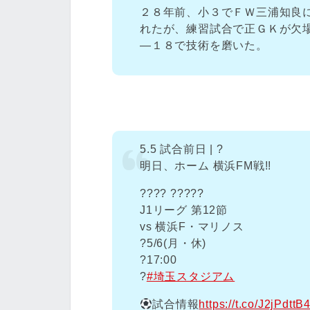
２８年前、小３でＦＷ三浦知良
れたが、練習試合で正ＧＫが欠
―１８で技術を磨いた。
5.5 試合前日 | ?
明日、ホーム 横浜FM戦!!
???? ?????
J1リーグ 第12節
vs 横浜F・マリノス
?️5/6(月・休)
?17:00
?
#埼玉スタジアム
試合情報
https://t.co/J2jPdttB4