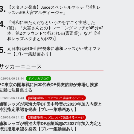
【スタメン発表】Juiceスペシャルマッチ「浦和レ
a
ッズvsRB大宮アルディージャ」
『浦和に来たんだなというのをすごく実感した
(笹)』『大宮さんとのトレーニングマッチが45分×2
n
本、第2グラウンドで行われる(曺監督)』など【浦
和レッズネタまとめ(8/2)】
n
元日本代表DF山根視来に浦和レッズが正式オファ
ー【プレー集動画あり】
サッカーニュース
e
2026/08/06 18:44
ドメサカブログ
l
FC東京の開幕戦に日本代表DF長友佑都が来場し挨拶
去就に注目集まる
2026/08/06 14:43
[浦議]浦和レッズについて議論するページ
浦和レッズが東海大学DF田中玲音の2029年加入内定と
特別指定承認を発表【プレー集動画あり】
2026/08/06 14:32
[浦議]浦和レッズについて議論するページ
浦和レッズが明治大学DF稲垣篤志の2027年加入内定と
特別指定承認を発表【プレー集動画あり】