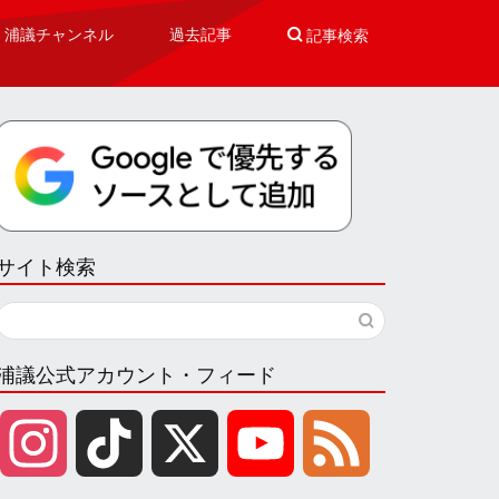
浦議チャンネル
過去記事

記事検索
サイト検索
浦議公式アカウント・フィード
I
T
X
Y
F