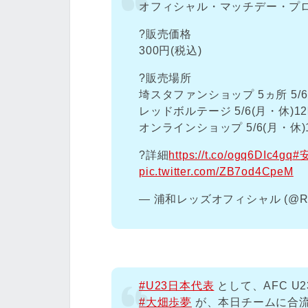
オフィシャル・マッチデー・プログ
?販売価格
300円(税込)
?販売場所
埼スタファンショップ 5ヵ所 5/6
レッドボルテージ 5/6(月・休)1
オンラインショップ 5/6(月・休)
?詳細
https://t.co/ogq6DIc4gq
#
pic.twitter.com/ZB7od4CpeM
— 浦和レッズオフィシャル (@RED
#U23日本代表
として、AFC U
#大畑歩夢
が、本日チームに合流