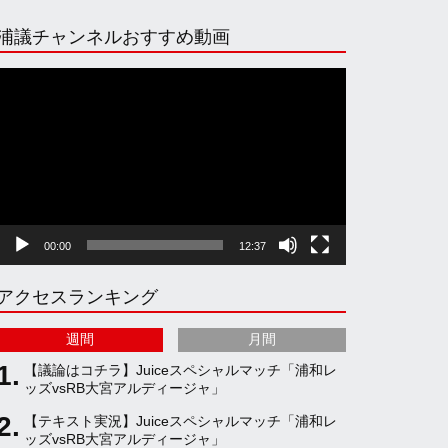
n
i
o
e
浦議チャンネルおすすめ動画
s
k
u
e
動
画
プ
t
T
T
d
レ
ー
ヤ
a
o
u
ー
00:00
12:37
g
k
b
アクセスランキング
r
e
週間
月間
a
C
【議論はコチラ】Juiceスペシャルマッチ「浦和レ
ッズvsRB大宮アルディージャ」
【テキスト実況】Juiceスペシャルマッチ「浦和レ
m
h
ッズvsRB大宮アルディージャ」