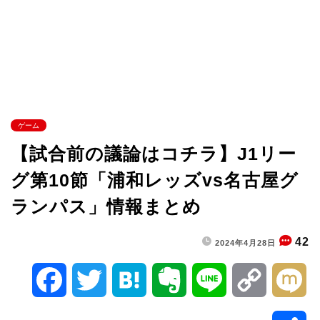
ゲーム
【試合前の議論はコチラ】J1リー
グ第10節「浦和レッズvs名古屋グ
ランパス」情報まとめ
42
2024年4月28日
F
T
H
E
L
C
M
a
w
a
v
i
o
i