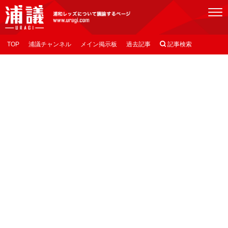
[浦議]浦和レッズについて議論するページ
TOP
浦議チャンネル
メイン掲示板
過去記事

記事検索