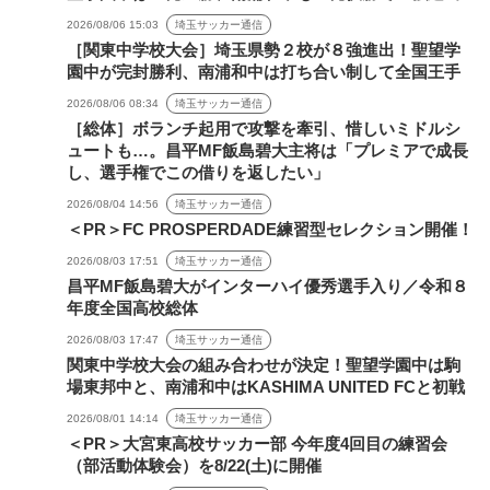
2026/08/06 15:03
埼玉サッカー通信
［関東中学校大会］埼玉県勢２校が８強進出！聖望学
園中が完封勝利、南浦和中は打ち合い制して全国王手
2026/08/06 08:34
埼玉サッカー通信
［総体］ボランチ起用で攻撃を牽引、惜しいミドルシ
ュートも…。昌平MF飯島碧大主将は「プレミアで成長
し、選手権でこの借りを返したい」
2026/08/04 14:56
埼玉サッカー通信
＜PR＞FC PROSPERDADE練習型セレクション開催！
2026/08/03 17:51
埼玉サッカー通信
昌平MF飯島碧大がインターハイ優秀選手入り／令和８
年度全国高校総体
2026/08/03 17:47
埼玉サッカー通信
関東中学校大会の組み合わせが決定！聖望学園中は駒
場東邦中と、南浦和中はKASHIMA UNITED FCと初戦
2026/08/01 14:14
埼玉サッカー通信
＜PR＞大宮東高校サッカー部 今年度4回目の練習会
（部活動体験会）を8/22(土)に開催