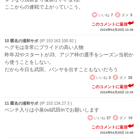
ここからの連戦で上がっていこう。
いいね
7
ダメ
5
このコメントに返信
2024年04月28日 10:38
10 匿名の浦和サポ
(IP:153.163.100.92 )
ヘグモは非常にプライドの高い人物
昨年J2やスタートがJ3、アジア枠の選手をシーズン当初か
ら使うことをしない。
だから今日も武田、パンヤを出すこともないだろう
いいね
2
ダメ
26
このコメントに返信
2024年04月28日 10:39
11 匿名の浦和サポ
(IP:153.134.27.3 )
ベンチ入りは小泉out武田inでお願いします
いいね
27
ダメ
10
このコメントに返信
2024年04月28日 10:40