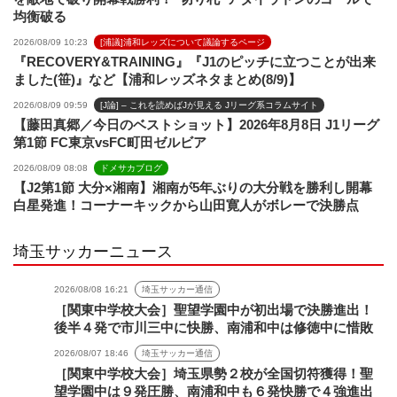
均衡破る
2026/08/09 10:23
[浦議]浦和レッズについて議論するページ
『RECOVERY&TRAINING』『J1のピッチに立つことが出来
ました(笹)』など【浦和レッズネタまとめ(8/9)】
2026/08/09 09:59
[J論] – これを読めばJが見える Jリーグ系コラムサイト
【藤田真郷／今日のベストショット】2026年8月8日 J1リーグ
第1節 FC東京vsFC町田ゼルビア
2026/08/09 08:08
ドメサカブログ
【J2第1節 大分×湘南】湘南が5年ぶりの大分戦を勝利し開幕
白星発進！コーナーキックから山田寛人がボレーで決勝点
埼玉サッカーニュース
2026/08/08 16:21
埼玉サッカー通信
［関東中学校大会］聖望学園中が初出場で決勝進出！
後半４発で市川三中に快勝、南浦和中は修徳中に惜敗
2026/08/07 18:46
埼玉サッカー通信
［関東中学校大会］埼玉県勢２校が全国切符獲得！聖
望学園中は９発圧勝、南浦和中も６発快勝で４強進出