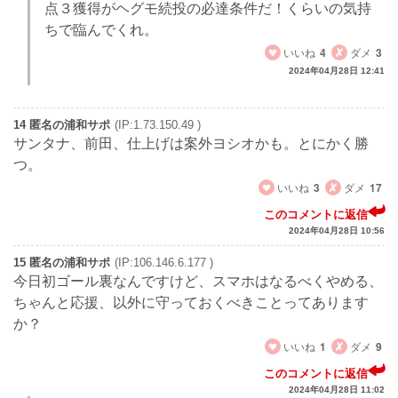
点３獲得がヘグモ続投の必達条件だ！くらいの気持
ちで臨んでくれ。
いいね
4
ダメ
3
2024年04月28日 12:41
14 匿名の浦和サポ
(IP:1.73.150.49 )
サンタナ、前田、仕上げは案外ヨシオかも。とにかく勝
つ。
いいね
3
ダメ
17
このコメントに返信
2024年04月28日 10:56
15 匿名の浦和サポ
(IP:106.146.6.177 )
今日初ゴール裏なんですけど、スマホはなるべくやめる、
ちゃんと応援、以外に守っておくべきことってあります
か？
いいね
1
ダメ
9
このコメントに返信
2024年04月28日 11:02