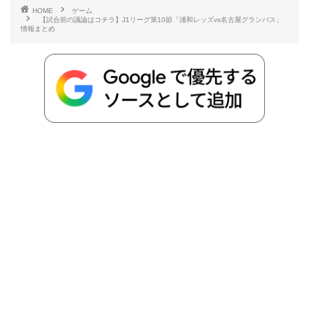
HOME
ゲーム
【試合前の議論はコチラ】J1リーグ第10節「浦和レッズvs名古屋グランパス」
b
t
n
n
L
情報まとめ
o
e
a
o
i
o
r
t
n
k
e
k