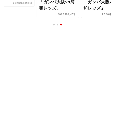
ガンバ大阪vs浦
「ガンバ大阪vs浦
らず、相手ゴー
レッズ」
和レッズ」
に向かう姿勢を
わ...
2026年8月7日
2026年8月7日
2026年8