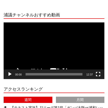
n
i
o
e
浦議チャンネルおすすめ動画
s
k
u
e
動
画
プ
t
T
T
d
レ
ー
a
o
u
ヤ
ー
g
k
b
00:00
12:37
r
e
アクセスランキング
a
C
週間
月間
m
h
【テキスト実況】J1リーグ第1節「ガンバ大阪vs浦和レッ