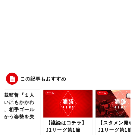
この記事もおすすめ
ム
ゲーム
ゲーム
議論はコチラ】
【スタメン発表】
曺貴裁監督『１
1リーグ第1節
J1リーグ第1節
少ないにもかか