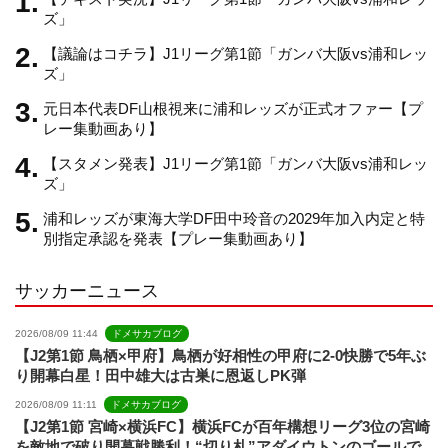
ズ」
【議論はコチラ】J1リーグ第1節「ガンバ大阪vs浦和レッ
a
ズ」
元日本代表DF山根視来に浦和レッズが正式オファー【プ
n
レー集動画あり】
【スタメン発表】J1リーグ第1節「ガンバ大阪vs浦和レッ
n
ズ」
浦和レッズが東海大学DF田中玲音の2029年加入内定と特
e
別指定承認を発表【プレー集動画あり】
サッカーニュース
l
2026/08/09 11:44
ドメサカブログ
【J2第1節 鳥栖×甲府】鳥栖が好相性の甲府に2-0快勝で5年ぶ
り開幕白星！田中雄大は古巣に恩返しPK弾
2026/08/09 11:11
ドメサカブログ
【J2第1節 宮崎×横浜FC】横浜FCが百年構想リーグ3位の宮崎
を敵地で破り開幕戦勝利！“切り札”アダイウトンのゴールで