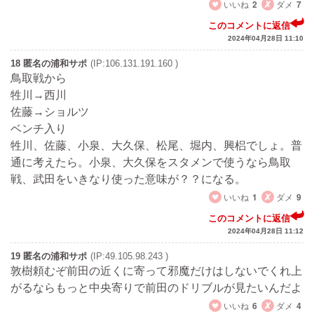
いいね
2
ダメ
7
このコメントに返信
2024年04月28日 11:10
18 匿名の浦和サポ
(IP:106.131.191.160 )
鳥取戦から
牲川→西川
佐藤→ショルツ
ベンチ入り
牲川、佐藤、小泉、大久保、松尾、堀内、興梠でしょ。普
通に考えたら。小泉、大久保をスタメンで使うなら鳥取
戦、武田をいきなり使った意味が？？になる。
いいね
1
ダメ
9
このコメントに返信
2024年04月28日 11:12
19 匿名の浦和サポ
(IP:49.105.98.243 )
敦樹頼むぞ前田の近くに寄って邪魔だけはしないでくれ上
がるならもっと中央寄りで前田のドリブルが見たいんだよ
いいね
6
ダメ
4