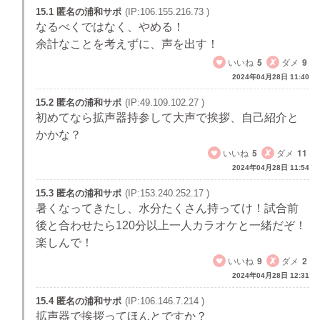
15.1 匿名の浦和サポ
(IP:106.155.216.73 )
なるべくではなく、やめる！
余計なことを考えずに、声を出す！
いいね
5
ダメ
9
2024年04月28日 11:40
15.2 匿名の浦和サポ
(IP:49.109.102.27 )
初めてなら拡声器持参して大声で挨拶、自己紹介と
かかな？
いいね
5
ダメ
11
2024年04月28日 11:54
15.3 匿名の浦和サポ
(IP:153.240.252.17 )
暑くなってきたし、水分たくさん持ってけ！試合前
後と合わせたら120分以上一人カラオケと一緒だぞ！
楽しんで！
いいね
9
ダメ
2
2024年04月28日 12:31
15.4 匿名の浦和サポ
(IP:106.146.7.214 )
拡声器で挨拶ってほんとですか？