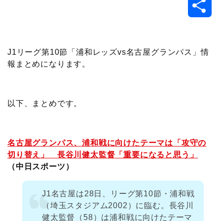
共
c
i
t
e
n
p
x
有
e
t
e
r
e
y
i
J1リーグ第10節「浦和レッズvs名古屋グランパス」情
報まとめになります。
b
t
n
n
L
o
e
a
o
i
以下、まとめです。
o
r
t
n
k
e
k
名古屋グランパス、浦和戦に向けたテーマは「攻守の
切り替え」 長谷川健太監督「重要になると思う」
（中日スポーツ）
J1名古屋は28日、リーグ第10節・浦和戦
（埼玉スタジアム2002）に臨む。長谷川
健太監督（58）は浦和戦に向けたテーマ