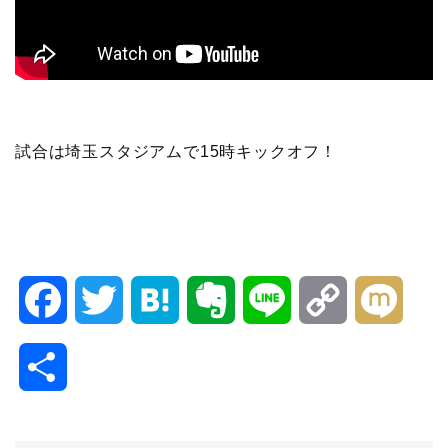
試合は埼玉スタジアムで15時キックオフ！
F
T
H
E
L
C
M
a
w
a
v
i
o
i
共
c
i
t
e
n
p
x
有
e
t
e
r
e
y
i