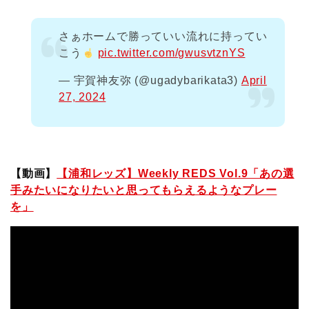
さぁホームで勝っていい流れに持ってい
こう
pic.twitter.com/gwusvtznYS
— 宇賀神友弥 (@ugadybarikata3)
April
27, 2024
【動画】
【浦和レッズ】Weekly REDS Vol.9「あの選
手みたいになりたいと思ってもらえるようなプレー
を」