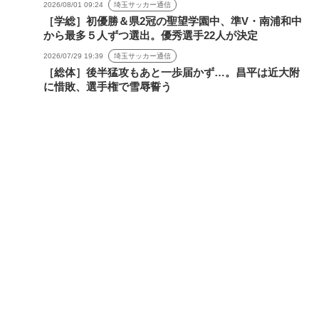
2026/08/01 09:24
埼玉サッカー通信
［学総］初優勝＆県2冠の聖望学園中、準V・南浦和中
から最多５人ずつ選出。優秀選手22人が決定
2026/07/29 19:39
埼玉サッカー通信
［総体］後半猛攻もあと一歩届かず…。昌平は近大附
に惜敗、選手権で雪辱誓う