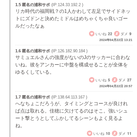
1.5 匿名の浦和サポ
(IP:124.33.192.2 )
リカ時代の福岡戦？の1人かわして左足でサイドネッ
トにズドンと決めたミドルはめちゃくちゃ良いゴー
ルだったなぁ
いいね
22
ダメ
9
2024年04月22日 13:21
1.6 匿名の浦和サポ
(IP:126.182.90.184 )
サミュエルさんの強度がないのJのサッカーに合わな
いね。彼をアンカーに中盤を構成せることが全体を
ゆるくしている。
いいね
5
ダメ
27
2024年04月22日 20:57
1.7 匿名の浦和サポ
(IP:138.64.113.167 )
へなちょこだろうが、タイミングとコースが良けれ
ば点は取れる。佳穂に欠けてるのはそこ。強いシュ
ート撃とうとしてふかしてるシーンもよく見るよ
ね。
いいね
10
ダメ
11