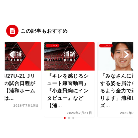
この記事もおすすめ
ース
ニュース
ニュース
26/27U-21 Jリ
『キレを感じるシ
「みなさんに活
グの試合日程が
ュート練習動画』
する姿を届けら
表【浦和ホーム
『小森飛絢にイン
るよう全力で頑
場は...
タビュー』など
ります」浦和レ
【浦...
ズ...
2026年7月15日
2026年7月21日
2026年7月