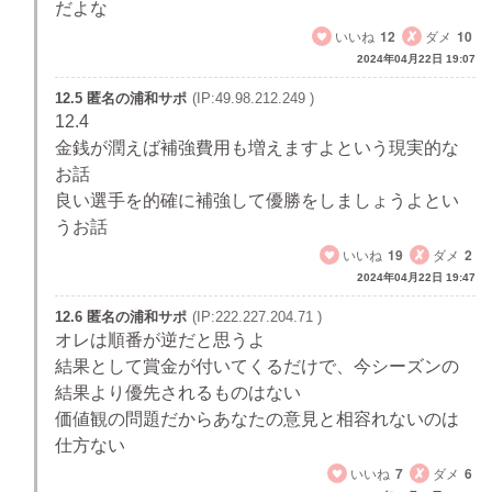
だよな
いいね
12
ダメ
10
2024年04月22日 19:07
12.5 匿名の浦和サポ
(IP:49.98.212.249 )
12.4
金銭が潤えば補強費用も増えますよという現実的な
お話
良い選手を的確に補強して優勝をしましょうよとい
うお話
いいね
19
ダメ
2
2024年04月22日 19:47
12.6 匿名の浦和サポ
(IP:222.227.204.71 )
オレは順番が逆だと思うよ
結果として賞金が付いてくるだけで、今シーズンの
結果より優先されるものはない
価値観の問題だからあなたの意見と相容れないのは
仕方ない
いいね
7
ダメ
6