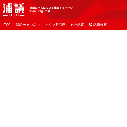
[浦議]浦和レッズについて議論するページ
TOP
浦議チャンネル
メイン掲示板
過去記事

記事検索