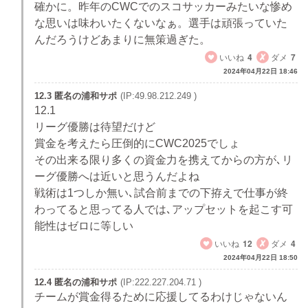
確かに。昨年のCWCでのスコサッカーみたいな惨め
な思いは味わいたくないなぁ。選手は頑張っていた
んだろうけどあまりに無策過ぎた。
いいね
4
ダメ
7
2024年04月22日 18:46
12.3 匿名の浦和サポ
(IP:49.98.212.249 )
12.1
リーグ優勝は待望だけど
賞金を考えたら圧倒的にCWC2025でしょ
その出来る限り多くの資金力を携えてからの方が､リ
ーグ優勝へは近いと思うんだよね
戦術は1つしか無い､試合前までの下拵えで仕事が終
わってると思ってる人では､アップセットを起こす可
能性はゼロに等しい
いいね
12
ダメ
4
2024年04月22日 18:50
12.4 匿名の浦和サポ
(IP:222.227.204.71 )
チームが賞金得るために応援してるわけじゃないん