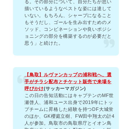
る。その部分について、自分たちが思い
描いているようなベストな姿には達して
いない。もちろん、シャープになること
もそうだし、ゴールを生み出すためのメ
ソッド、コンビネーションや良いポジシ
ョニングの部分を構築するのが必要だと
思う」と続けた。
【鳥取】ルヴァンカップの浦和戦へ、選
手がチラシ配布とチケット販売で来場を
呼びかけ
(サッカーマガジン)
この日の告知活動にはキャプテンのMF世
瀬啓人、浦和ユース出身で2019年にトッ
プチームに昇格した経験を持つDF大城蛍
のほか、GK櫻庭立樹、FW田中翔太の計4
人が参加。鳥取市の鳥取県庁とイオン鳥