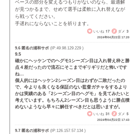
ベースの部分を変えるつもりがないのなら、最適解
が見つかるまで、せめて選手は柔軟に入れ替えなが
ら戦ってください。
手遅れにならないことを祈ります。
いいね
17
ダメ
3
2024年04月22日 17:20
9.6 匿名の浦和サポ
(IP:49.98.129.229 )
9.5
確かにヘッケンでのヘグモ1シーズン目は入れ替え枠と勝
点４差だったので流石にそこまでギリギリだと怖いです
ね…
個人的にはヘッケン2シーズン目はわずか二敗だったの
で、今よりも良くなる保証のない監督ガチャをするより
かは実績のある「2シーズン目のヘグモ」を見てみたいと
考えています。もちろん2シーズン目も思うように勝点積
めないようなら早々に解任すべきだとは思いますが。
いいね
31
ダメ
5
2024年04月22日 17:43
9.7 匿名の浦和サポ
(IP:126.157.57.134 )