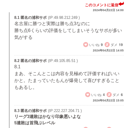
このコメントに返信
2024年04月22日 14:00
8.1 匿名の浦和サポ
(IP:49.98.212.249 )
名古屋に勝つと実際は勝ち点3なのに
勝ち点6くらいの評価をしてしまいそうなサポが多い
気がする
いいね
9
ダメ
19
2024年04月22日 14:05
8.2 匿名の浦和サポ
(IP:49.105.85.51 )
8.1
まあ、そこんとこは内容を見極めて評価すればいい
かと。たまっていたもんが爆発して喜びすぎること
もあるし。
いいね
4
ダメ
6
2024年04月22日 15:05
8.3 匿名の浦和サポ
(IP:222.227.204.71 )
リーグ3連敗はかなり印象悪いよな
5連敗は首飛ぶレベル