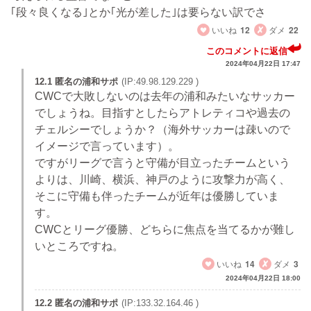
｢段々良くなる｣とか｢光が差した｣は要らない訳でさ
いいね
12
ダメ
22
このコメントに返信
2024年04月22日 17:47
12.1 匿名の浦和サポ
(IP:49.98.129.229 )
CWCで大敗しないのは去年の浦和みたいなサッカー
でしょうね。目指すとしたらアトレティコや過去の
チェルシーでしょうか？（海外サッカーは疎いので
イメージで言っています）。
ですがリーグで言うと守備が目立ったチームという
よりは、川崎、横浜、神戸のように攻撃力が高く、
そこに守備も伴ったチームが近年は優勝していま
す。
CWCとリーグ優勝、どちらに焦点を当てるかが難し
いところですね。
いいね
14
ダメ
3
2024年04月22日 18:00
12.2 匿名の浦和サポ
(IP:133.32.164.46 )