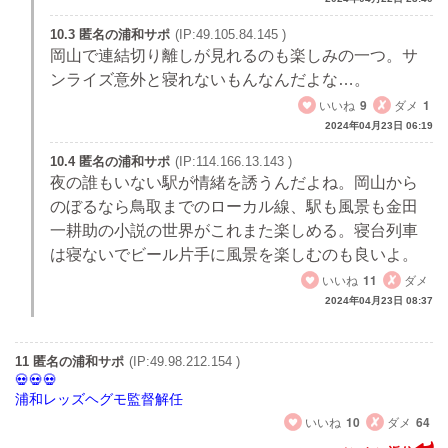
10.3 匿名の浦和サポ
(IP:49.105.84.145 )
岡山で連結切り離しが見れるのも楽しみの一つ。サ
ンライズ意外と寝れないもんなんだよな…。
いいね
9
ダメ
1
2024年04月23日 06:19
10.4 匿名の浦和サポ
(IP:114.166.13.143 )
夜の誰もいない駅が情緒を誘うんだよね。岡山から
のぼるなら鳥取までのローカル線、駅も風景も金田
一耕助の小説の世界がこれまた楽しめる。寝台列車
は寝ないでビール片手に風景を楽しむのも良いよ。
いいね
11
ダメ
2024年04月23日 08:37
11 匿名の浦和サポ
(IP:49.98.212.154 )
浦和レッズヘグモ監督解任
いいね
10
ダメ
64