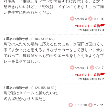
対策案：「浦議にキマーンが降臨すれば好転する」とか？
息抜きはいいけど、「野次は、メインにくるな！」って怖
い先生方に怒られそうだよ。
いいね
2
ダメ
15
このコメントに返信
2024年04月22日 13:12
7 匿名の浦和サポ
(IP:106.73.13.65 )
鳥取の人たちの期待に応えるためにも、水曜日は面白くて
来てよかったと思えるようなサッカーをしてほしい。全力
で戦って、鳥取側からも拍手やエールをもらえるようなプ
レーを見せてほしい。
いいね
18
ダメ
7
このコメントに返信
2024年04月22日 13:19
8 匿名の浦和サポ
(IP:126.158.18.50 )
鳥取戦はＢチームで勝ちたいね
名古屋戦かなり大事だし
いいね
13
ダメ
11