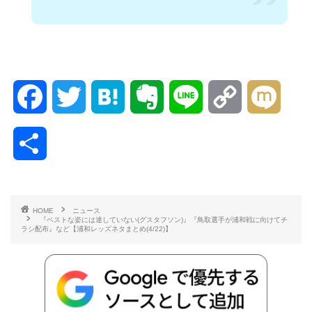
F
T
H
E
L
C
M
a
w
a
v
i
o
i
共
c
i
t
e
n
p
x
有
e
t
e
r
e
y
i
HOME
ニュース
『ベストな姿には達していない(グスタフソン)』『鳥取選手が浦和戦に向けてチ
b
t
n
n
L
ラシ配布』など【浦和レッズネタまとめ(4/22)】
o
e
a
o
i
o
r
t
n