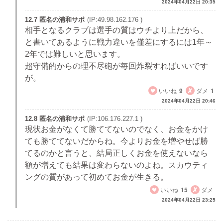
2024年04月22日 20:35
12.7 匿名の浦和サポ
(IP:49.98.162.176 )
相手となるクラブは選手の質はウチより上だから、
と書いてあるように戦力違いを僅差にするには1年～
2年では難しいと思います。
超守備的からの理不尽砲が毎回炸裂すればいいです
が。
いいね
9
ダメ
1
2024年04月22日 20:46
12.8 匿名の浦和サポ
(IP:106.176.227.1 )
現状お金がなくて勝ててないのでなく、お金をかけ
ても勝ててないだからね。今よりお金を増やせば勝
てるのかと言うと、結局正しくお金を使えないなら
額が増えても結果は変わらないのよね。スカウティ
ングの質があって初めてお金が生きる。
いいね
15
ダメ
2024年04月22日 23:25