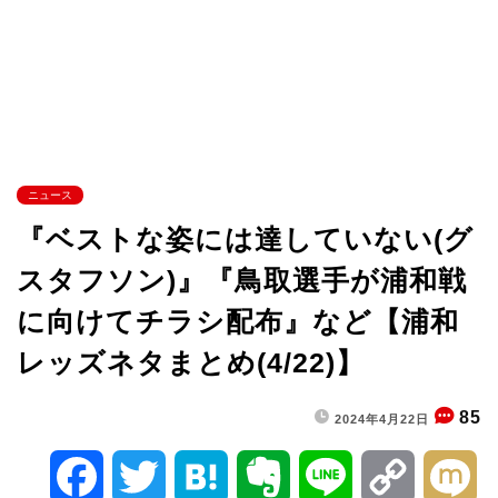
ニュース
『ベストな姿には達していない(グ
スタフソン)』『鳥取選手が浦和戦
に向けてチラシ配布』など【浦和
レッズネタまとめ(4/22)】
85
2024年4月22日
F
T
H
E
L
C
M