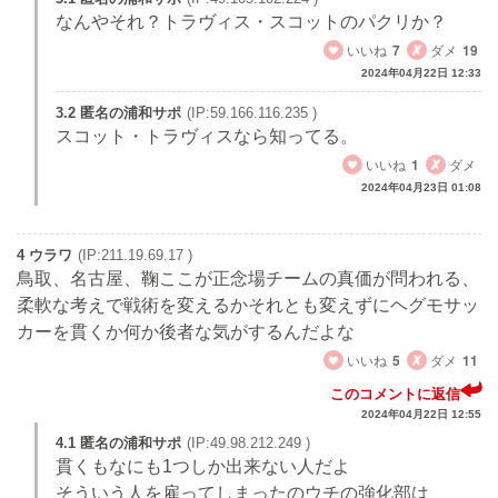
なんやそれ？トラヴィス・スコットのパクリか？
いいね
7
ダメ
19
2024年04月22日 12:33
3.2 匿名の浦和サポ
(IP:59.166.116.235 )
スコット・トラヴィスなら知ってる。
いいね
1
ダメ
2024年04月23日 01:08
4 ウラワ
(IP:211.19.69.17 )
鳥取、名古屋、鞠ここが正念場チームの真価が問われる、
柔軟な考えで戦術を変えるかそれとも変えずにヘグモサッ
カーを貫くか何か後者な気がするんだよな
いいね
5
ダメ
11
このコメントに返信
2024年04月22日 12:55
4.1 匿名の浦和サポ
(IP:49.98.212.249 )
貫くもなにも1つしか出来ない人だよ
そういう人を雇ってしまったのウチの強化部は