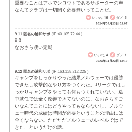
重要なことはアホでシロウトであるサポーターの声
なんてクラブは一切聞く必要無いってことだ。
いいね
16
ダメ
5
2024年04月23日 02:07
9.11 匿名の浦和サポ
(IP:49.105.72.44 )
9.8
なおさら凄い定期
いいね
4
ダメ
1
2024年04月23日 13:10
9.12 匿名の浦和サポ
(IP:163.139.212.225 )
キャンプをしっかりやった結果ノルウェーでは優勝
できたし攻撃的なやり方をつくれた。Jリーグではし
っかりキャンプをやっても何もつくれていない。途
中就任では全く改善できてないのに、なおさらすご
いなんてことにはどうやってもならないし、ノルウ
ェー時代の成績は時間が必要ということの理由には
全くならない。ただただノルウェーのレベルではで
きた、というだけの話。