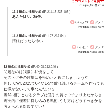
このコメントに返信
2024年04月22日 17:36
11.1 匿名の浦和サポ
(IP:211.15.235.105 )
あんたはサポ解任。
いいね
27
ダメ
1
2024年04月23日 00:20
11.2 匿名の浦和サポ
(IP:1.75.237.54 )
懐妊だったら怖い…
いいね
5
ダメ
2
2024年04月23日 08:09
12 匿名の浦和サポ
(IP:49.98.212.249 )
問題なのは我慢に我慢をして
そのヘグモの攻撃型を極めたと仮にしましょうや
但し､CWC2025で0-4や1-5で敗れ続けるチームを作っても
仕様がないって事なんだよね
当然､相手となるクラブは選手の質はウチより上だからさ
現実的に僅差に持ち込める戦術､やり方はどうすべきかを
考えられる監督でないと