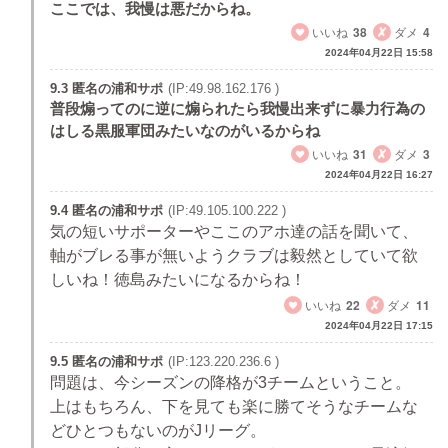
ここでは、我慢は悪だからね。
いいね
38
ダメ
4
2024年04月22日 15:58
9.3 匿名の浦和サポ
(IP:49.98.162.176 )
普段煽ってのに逆に煽られたら我慢出来ずに暴力行為の
はしる黒服軍団みたいなのがいるからね
いいね
31
ダメ
3
2024年04月22日 16:27
9.4 匿名の浦和サポ
(IP:49.105.100.222 )
気の短いサポーターやここのアホ達の話を聞いて、
軸がブレる事が無いようクラブは毅然としていて欲
しいね！徳島みたいになるからね！
いいね
22
ダメ
11
2024年04月22日 17:15
9.5 匿名の浦和サポ
(IP:123.220.236.6 )
問題は、今シーズンの降格が3チームということ。
上はもちろん、下を見ても楽に勝てそうなチームな
どひとつもないのがJリーグ。