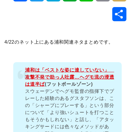
a
w
a
v
i
o
i
共
c
i
t
e
n
p
x
有
e
t
e
r
e
y
i
4/22のネット上にある浦和関連ネタまとめです。
b
t
n
n
L
o
e
a
o
i
浦和は「ベストな姿に達していない」
攻撃不発で助っ人吐露…ヘグモ流の浸透
o
r
t
n
は道半ば
(フットボールゾーン)
スウェーデンでヘグモ監督の指揮下でプ
k
e
k
レーした経験のあるグスタフソンは、こ
の「シャープにプレーする」という部分
について「より強いシュートを打つこと
もそうかもしれない」と話し、「アタッ
キングサードには色々なメソッドがあ