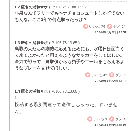
1.2 匿名の浦和サポ
(IP:150.246.188.133 )
小泉なんてフリーでもヘナチョコシュートしか打てない
もんな。ここ3年で何点取ったっけ？
いいね
70
ダメ
24
2024年04月22日 12:57
1.3 匿名の浦和サポ
(IP:106.73.13.65 )
鳥取の人たちの期待に応えるためにも、水曜日は面白く
て来てよかったと思えるようなサッカーをしてほしい。
全力で戦って、鳥取側からも拍手やエールをもらえるよ
うなプレーを見せてほしい。
いいね
42
ダメ
5
2024年04月22日 13:19
1.4 匿名の浦和サポ
(IP:106.73.13.65 )
↑
投稿する場所間違って送信しちゃった。すいませ
ん。
いいね
9
ダメ
4
2024年04月22日 13:21