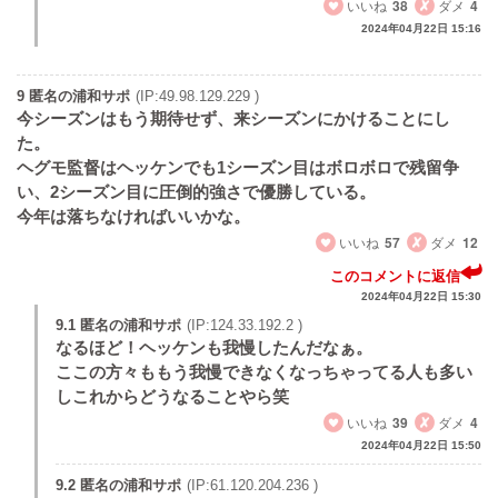
いいね
38
ダメ
4
2024年04月22日 15:16
9 匿名の浦和サポ
(IP:49.98.129.229 )
今シーズンはもう期待せず、来シーズンにかけることにし
た。
ヘグモ監督はヘッケンでも1シーズン目はボロボロで残留争
い、2シーズン目に圧倒的強さで優勝している。
今年は落ちなければいいかな。
いいね
57
ダメ
12
このコメントに返信
2024年04月22日 15:30
9.1 匿名の浦和サポ
(IP:124.33.192.2 )
なるほど！ヘッケンも我慢したんだなぁ。
ここの方々ももう我慢できなくなっちゃってる人も多い
しこれからどうなることやら笑
いいね
39
ダメ
4
2024年04月22日 15:50
9.2 匿名の浦和サポ
(IP:61.120.204.236 )