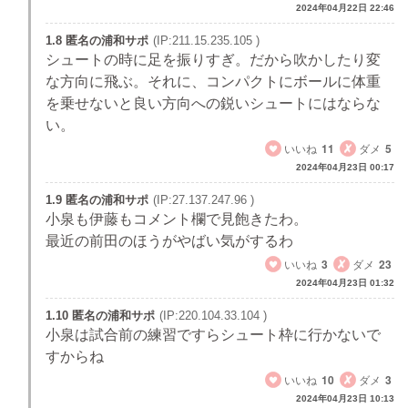
2024年04月22日 22:46
1.8 匿名の浦和サポ
(IP:211.15.235.105 )
シュートの時に足を振りすぎ。だから吹かしたり変
な方向に飛ぶ。それに、コンパクトにボールに体重
を乗せないと良い方向への鋭いシュートにはならな
い。
いいね
11
ダメ
5
2024年04月23日 00:17
1.9 匿名の浦和サポ
(IP:27.137.247.96 )
小泉も伊藤もコメント欄で見飽きたわ。
最近の前田のほうがやばい気がするわ
いいね
3
ダメ
23
2024年04月23日 01:32
1.10 匿名の浦和サポ
(IP:220.104.33.104 )
小泉は試合前の練習ですらシュート枠に行かないで
すからね
いいね
10
ダメ
3
2024年04月23日 10:13