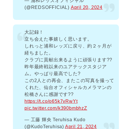
— 浦和レッズオフィシャル
(@REDSOFFICIAL)
April 20, 2024
大記録！
立ち会えた事嬉しく思います。
しれっと浦和レッズに戻り、約２ヶ月が
経ちました。
クラブに貢献出来るように頑張ります??
昨年最終戦以来のユアテックスタジア
ム。やっぱり最高でした?
この2人との再会、またこの写真を撮って
くれた、仙台オフィシャルカメラマンの
松橋さんに感謝です??
https://t.co/o65k7vRwYt
pic.twitter.com/k390bmbhzZ
— 工藤 輝央 Teruhisa Kudo
(@KudoTeruhisa)
April 21, 2024