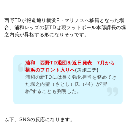
c
i
t
e
n
p
x
有
e
t
e
r
e
y
i
西野TDが報道通り横浜F・マリノスへ移籍となった場
合、浦和レッズの新TDは現フットボール本部課長の堀
b
t
n
n
L
之内氏が昇格する形になりそうです。
o
e
a
o
i
o
r
t
n
浦和 西野TD退団を近日発表 7月から
横浜のフロント入りへ
(スポニチ)
k
e
k
浦和の新TDには長く強化担当を務めてき
た堀之内聖（さとし）氏（44）が“昇
格”することも判明した。
以下、SNSの反応になります。