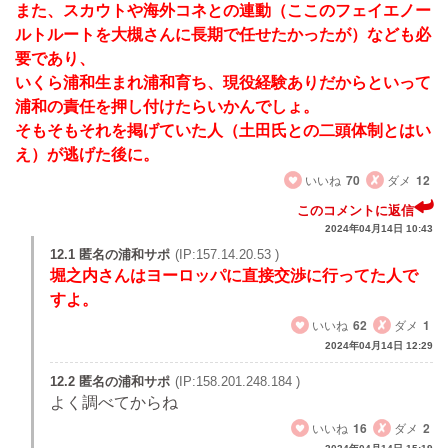
また、スカウトや海外コネとの連動（ここのフェイエノー
ルトルートを大槻さんに長期で任せたかったが）なども必
要であり、
いくら浦和生まれ浦和育ち、現役経験ありだからといって
浦和の責任を押し付けたらいかんでしょ。
そもそもそれを掲げていた人（土田氏との二頭体制とはい
え）が逃げた後に。
いいね
70
ダメ
12
このコメントに返信
2024年04月14日 10:43
12.1 匿名の浦和サポ
(IP:157.14.20.53 )
堀之内さんはヨーロッパに直接交渉に行ってた人で
すよ。
いいね
62
ダメ
1
2024年04月14日 12:29
12.2 匿名の浦和サポ
(IP:158.201.248.184 )
よく調べてからね
いいね
16
ダメ
2