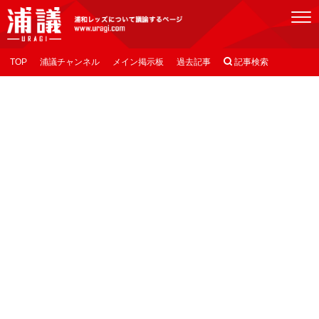
[浦議]浦和レッズについて議論するページ
TOP
浦議チャンネル
メイン掲示板
過去記事

記事検索