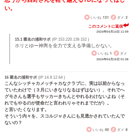
い。
いいね
131
ダメ
2
このコメントに返信
2024年04月14日 11:09
15.1 匿名の浦和サポ
(IP:153.220.139.152 )
ホリとゆー神輿を全力で支える準備しかない。
いいね
1
ダメ
2024年04月16日 01:38
16 匿名の浦和サポ
(IP:14.8.12.64 )
こんなシッチャカメッチャカなクラブに、実は以前からなっ
ていたわけで（３月にいきなりなるはずはない）、それでへ
グモさんも選手もサッカーきちんとやれるわけないよね（そ
れでもやるのが使命だと言われりゃそれまでだが）。
と言いたくなります。
そういう内々を、スコルジャさんにも見透かされていたんで
ないの？
いいね
40
ダメ
8