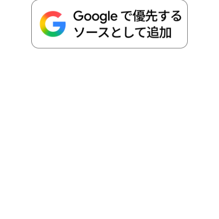
o
e
a
o
i
o
r
t
n
k
e
k