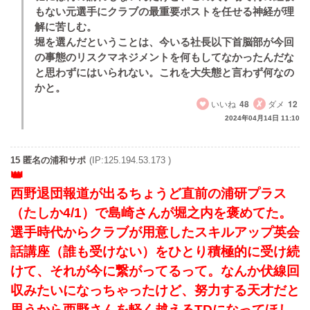
もない元選手にクラブの最重要ポストを任せる神経が理
解に苦しむ。
堀を選んだということは、今いる社長以下首脳部が今回
の事態のリスクマネジメントを何もしてなかったんだな
と思わずにはいられない。これを大失態と言わず何なの
かと。
いいね
48
ダメ
12
2024年04月14日 11:10
15 匿名の浦和サポ
(IP:125.194.53.173 )
西野退団報道が出るちょうど直前の浦研プラス
（たしか4/1）で島崎さんが堀之内を褒めてた。
選手時代からクラブが用意したスキルアップ英会
話講座（誰も受けない）をひとり積極的に受け続
けて、それが今に繋がってるって。なんか伏線回
収みたいになっちゃったけど、努力する天才だと
思うから西野さんを軽く越えるTDになってほし