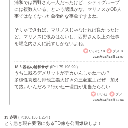
浦和では西野さん一人だったけど、シティグループ
には複数人いる、という認識かな。マリノスがOB人
事ではなくなった象徴的な事象ですよね。
そりゃできれば、マリノスじゃなければ良かったけ
ど。マリノスに恨みはないし、西野さん以上の仕事
を堀之内さんに託すしかないよね。
いいね
18
ダメ
3
2024年04月14日 11:57
18.3 匿名の浦和サポ
(IP:1.75.196.99 )
うちに残るデメリットがデカいんじゃねーの？
多様性真逆な排他主義大好きの三菱重工だぜ 加え
て銭いいんだろ？行かねー理由が見当たらない
いいね
ダメ
2024年04月15日 16:54
19 赤羽
(IP:106.155.1.254 )
とり急ぎ現在要宅にあるTD像を公開爆破しよ！