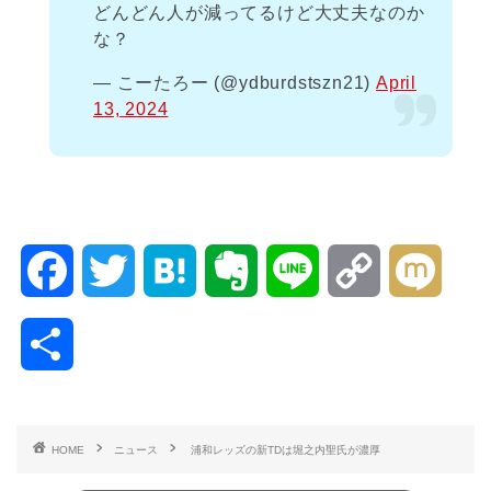
どんどん人が減ってるけど大丈夫なのか
な？
— こーたろー (@ydburdstszn21)
April
13, 2024
F
T
H
E
L
C
M
a
w
a
v
i
o
i
共
c
i
t
e
n
p
x
有
e
t
e
r
e
y
i
HOME
ニュース
浦和レッズの新TDは堀之内聖氏が濃厚
b
t
n
n
L