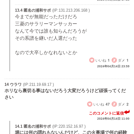
13.4 匿名の浦和サポ
(IP:131.213.206.168 )
今までが無能だっただけだろ
三菱のサラリーマンサッカー
なんて今では誰も知らんだろうが
その系譜を継いだ人選だった
なので大卒しかなれないとか
いいね
1
ダメ
1
2024年04月14日 23:59
14 ウラワ
(IP:211.19.69.17 )
ホリなら裏切る事はないだろう大変だろうけど頑張ってくだ
さい
いいね
47
ダメ
2
このコメントに返信
2024年04月14日 11:00
14.1 匿名の浦和サポ
(IP:220.152.16.97 )
堀には何の謂れもないんだけど、この火事場で何の経験