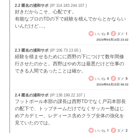
2.2 匿名の浦和サポ
(IP:114.183.244.107 )
好きだからこそ、心配です。
有能なプロのTDの下で経験を積んでからとかならい
いんだけど…。
いいね
9
ダメ
1
2024年04月14日 23:42
2.3 匿名の浦和サポ
(IP:106.73.13.65 )
経験を積ませるためにに西野の下につけて数年間修
行させたのかと。西野はやめ方は最悪だけど仕事の
できる人間であったことは確か。
いいね
4
ダメ
9
2024年04月15日 08:32
2.4 匿名の浦和サポ
(IP:138.199.22.107 )
フットボール本部の課長は西野TDでなく戸苅本部長
の配下で、トップチームだけでなくサッカー塾はじ
めアカデミー、レディース含めクラブ全体の強化を
見ていたのでは。
いいね
1
ダメ
2