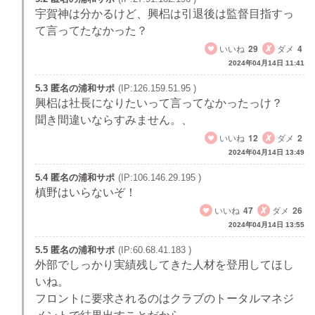
宇賀神は分かるけど、興梠は引退後は監督目指すっ
て言ってたなかった？
いいね
29
ダメ
4
2024年04月14日 11:41
5.3 匿名の浦和サポ
(IP:126.159.51.95 )
興梠は社長になりたいって言ってなかったっけ？
聞き間違いならすみません。、
いいね
12
ダメ
2
2024年04月14日 13:49
5.4 匿名の浦和サポ
(IP:106.146.29.195 )
槙野はいらないぞ！
いいね
47
ダメ
26
2024年04月14日 13:55
5.5 匿名の浦和サポ
(IP:60.68.41.183 )
外部でしっかり実績残してきた人材を登用してほし
いね。
フロントに要求されるのはクラブのトータルマネジ