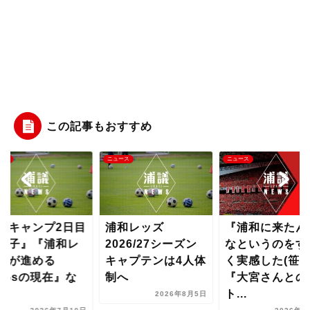
この記事もおすすめ
ース
ニュース
ニュース
夏キャンプ2日目
浦和レッズ
『浦和に来たん
様子』『浦和レ
2026/27シーズン
なというのをす
ズが進める
キャプテンは4人体
く実感した(笹)
DGsの現在』な
制へ
『大宮さんとの
..
ト...
2026年8月5日