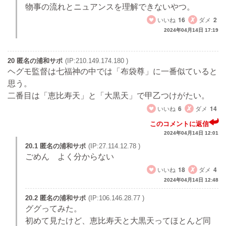
物事の流れとニュアンスを理解できないやつ。
いいね
16
ダメ
2
2024年04月14日 17:19
20 匿名の浦和サポ
(IP:210.149.174.180 )
ヘグモ監督は七福神の中では「布袋尊」に一番似ていると
思う。
二番目は「恵比寿天」と「大黒天」で甲乙つけがたい。
いいね
6
ダメ
14
このコメントに返信
2024年04月14日 12:01
20.1 匿名の浦和サポ
(IP:27.114.12.78 )
ごめん よく分からない
いいね
18
ダメ
4
2024年04月14日 12:48
20.2 匿名の浦和サポ
(IP:106.146.28.77 )
ググってみた。
初めて見たけど、恵比寿天と大黒天ってほとんど同