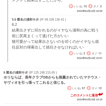
メントで結果出すことだから。
いいね
15
ダメ
2
2024年04月14日 18:09
5.6 匿名の浦和サポ
(IP:49.109.136.42 )
6.2
結果出さずに叩かれるのがイヤなら浦和の為に戦う
前に尻尾まくって逃げた方がいい
猫可愛がって結果出さないのを叩くのがイヤなら就
任反対の弾幕出して就任させなければいい
いいね
2
ダメ
11
2024年04月14日 19:07
6 匿名の浦和サポ
(IP:125.198.215.65 )
ホリならば、長年クラブOBからも推薦されていたマテウス・
サヴィオを引っ張ってこれると信じる。
いいね
57
ダメ
12
このコメントに返信
2024年04月14日 10:15