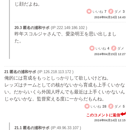
じ顔だよね。
いいね
7
ダメ
3
2024年04月14日 14:43
20.3 匿名の浦和サポ
(IP:222.149.186.102 )
昨年スコルジャさんで、愛染明王を思い出しまし
た。
いいね
4
ダメ
2024年04月15日 12:27
21 匿名の浦和サポ
(IP:126.218.113.172 )
俺的には育成をもっとしっかりして欲しいけどね。
レッズはチームとしての核がないから育成も上手くいかな
い。だからいくら外国人呼んでも最近は上手くいかないん
じゃないかな。監督変える度に一からだもんね。
いいね
28
ダメ
5
このコメントに返信
2024年04月14日 12:15
21.1 匿名の浦和サポ
(IP:49.96.33.107 )