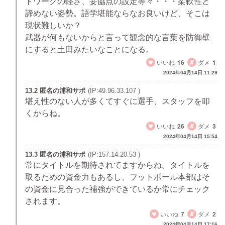
トワークの軽さ、妥協点の設定等々・・・柔軟性と
諦めない姿勢。語学堪能ならなお良いけど、そこは
現状難しいか？
武器が何もないからと言って観念的な言葉を防御壁
にすると土田みたいなことになる。
いいね
16
ダメ
1
2024年04月14日 11:29
13.2 匿名の浦和サポ
(IP:49.96.33.107 )
堪え性のない人が多くてすぐに選手、スタッフを叩
くからね。
いいね
26
ダメ
3
2024年04月14日 15:54
13.3 匿名の浦和サポ
(IP:157.14.20.53 )
常にタイトルを期待されてますからね。タイトルを
取るための資金力もあるし、フットボール本部はそ
の資金に見合った補強ができているか常にチェック
されます。
いいね
7
ダメ
2
2024年04月14日 17:16