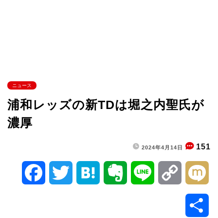
ニュース
浦和レッズの新TDは堀之内聖氏が
濃厚
151
2024年4月14日
F
T
H
E
L
C
M
a
w
a
v
i
o
i
共