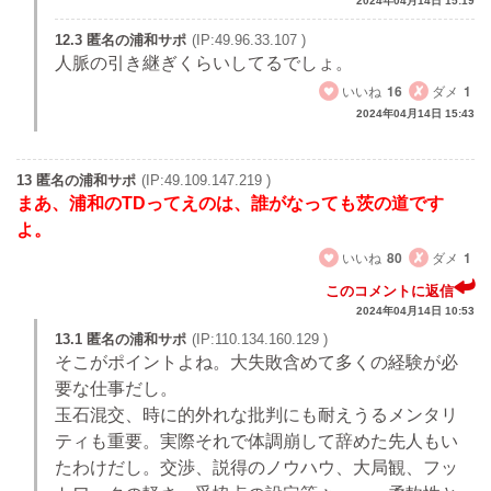
2024年04月14日 15:19
12.3 匿名の浦和サポ
(IP:49.96.33.107 )
人脈の引き継ぎくらいしてるでしょ。
いいね
16
ダメ
1
2024年04月14日 15:43
13 匿名の浦和サポ
(IP:49.109.147.219 )
まあ、浦和のTDってえのは、誰がなっても茨の道です
よ。
いいね
80
ダメ
1
このコメントに返信
2024年04月14日 10:53
13.1 匿名の浦和サポ
(IP:110.134.160.129 )
そこがポイントよね。大失敗含めて多くの経験が必
要な仕事だし。
玉石混交、時に的外れな批判にも耐えうるメンタリ
ティも重要。実際それで体調崩して辞めた先人もい
たわけだし。交渉、説得のノウハウ、大局観、フッ