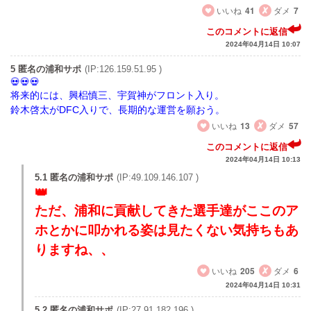
いいね
41
ダメ
7
このコメントに返信
2024年04月14日 10:07
5 匿名の浦和サポ
(IP:126.159.51.95 )
将来的には、興梠慎三、宇賀神がフロント入り。
鈴木啓太がDFC入りで、長期的な運営を願おう。
いいね
13
ダメ
57
このコメントに返信
2024年04月14日 10:13
5.1 匿名の浦和サポ
(IP:49.109.146.107 )
ただ、浦和に貢献してきた選手達がここのア
ホとかに叩かれる姿は見たくない気持ちもあ
りますね、、
いいね
205
ダメ
6
2024年04月14日 10:31
5.2 匿名の浦和サポ
(IP:27.91.182.196 )