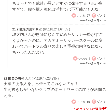
ちょっとでも成績が悪いとすぐに発狂するサポが多
すぎて、腰を据え強化は浦和では不可能だもんな。
いいね
27
ダメ
3
2024年04月14日 17:22
21.2 匿名の浦和サポ
(IP:118.241.64.55 )
堀之内さんが恩師に頼んで始めたサッカー塾がすご
くよかったのに、アカデミーサッカースクールに変
わってハートフル寄りの楽しさ重視の内容なになっ
ちゃったんだよね。
いいね
1
ダメ
4
2024年04月14日 21:44
22 匿名の浦和サポ
(IP:119.47.28.235 )
実績のある人を引っ張ってこれないのか？
生え抜きしかいないクラブのネットワークの弱さが垣間見
える。
いいね
19
ダメ
8
このコメントに返信