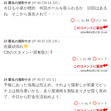
22 匿名の浦和サポ
(IP:49.239.64.103 )
今日も小泉が標的 何回ボールを取られるか 10回はある
ね そこから速攻されて・・・・
いいね
25
ダメ
14
このコメントに返信
2024年03月17日 13:42
23 匿名の浦和サポ
(IP:49.97.105.145 )
佐藤頑張れ
CBのスタメン一席奪取だ
いいね
22
ダメ
1
このコメントに返信
2024年03月17日 13:42
24 匿名の浦和サポ
(IP:49.97.101.5 )
予報にあった強風は控えめ、それより陽射しが初夏でピッ
チ上は相当暑いかも。走り屋湘南を無駄走りさせ賢く攻め
て、今日から貯金生活始めよう。
いいね
1
ダメ
1
このコメントに返信