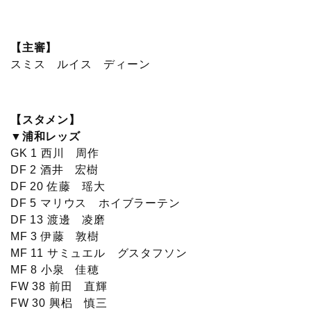
c
i
t
e
n
p
x
有
e
t
e
r
e
y
i
【主審】
スミス ルイス ディーン
b
t
n
n
L
o
e
a
o
i
【スタメン】
o
r
t
n
▼浦和レッズ
GK 1 西川 周作
k
e
k
DF 2 酒井 宏樹
DF 20 佐藤 瑶大
DF 5 マリウス ホイブラーテン
DF 13 渡邊 凌磨
MF 3 伊藤 敦樹
MF 11 サミュエル グスタフソン
MF 8 小泉 佳穂
FW 38 前田 直輝
FW 30 興梠 慎三