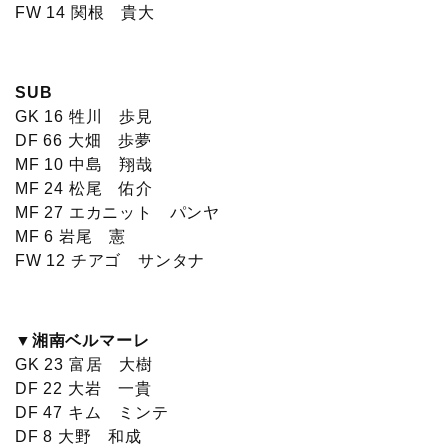
FW 14 関根 貴大
SUB
GK 16 牲川 歩見
DF 66 大畑 歩夢
MF 10 中島 翔哉
MF 24 松尾 佑介
MF 27 エカニット パンヤ
MF 6 岩尾 憲
FW 12 チアゴ サンタナ
▼湘南ベルマーレ
GK 23 富居 大樹
DF 22 大岩 一貴
DF 47 キム ミンテ
DF 8 大野 和成