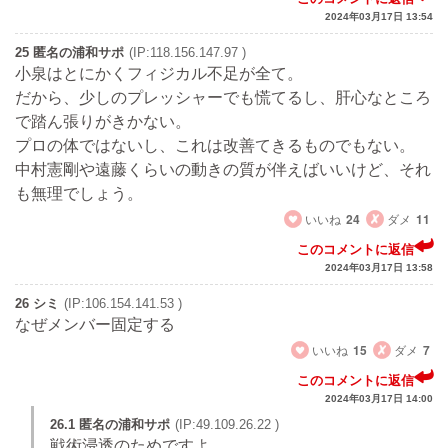
2024年03月17日 13:54
25 匿名の浦和サポ
(IP:118.156.147.97 )
小泉はとにかくフィジカル不足が全て。
だから、少しのプレッシャーでも慌てるし、肝心なところ
で踏ん張りがきかない。
プロの体ではないし、これは改善てきるものでもない。
中村憲剛や遠藤くらいの動きの質が伴えばいいけど、それ
も無理でしょう。
いいね
24
ダメ
11
このコメントに返信
2024年03月17日 13:58
26 シミ
(IP:106.154.141.53 )
なぜメンバー固定する
いいね
15
ダメ
7
このコメントに返信
2024年03月17日 14:00
26.1 匿名の浦和サポ
(IP:49.109.26.22 )
戦術浸透のためですよ。