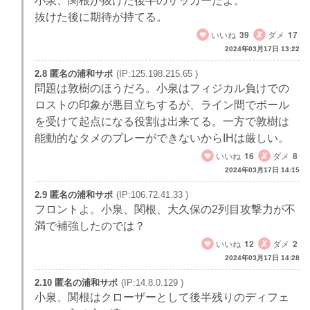
小泉、関根が抜けた後半のサッカーだよ。
抜けた後に期待が持てる。
いいね
39
ダメ
17
2024年03月17日 13:22
2.8 匿名の浦和サポ
(IP:125.198.215.65 )
問題は敦樹のほうだろ。小泉はフィジカル負けでの
ロストの印象が悪目立ちするが、ライン間でボール
を受けて起点になる役割は出来てる。一方で敦樹は
能動的なタメのプレーができないからIHは厳しい。
いいね
16
ダメ
8
2024年03月17日 14:15
2.9 匿名の浦和サポ
(IP:106.72.41.33 )
フロントよ。小泉、関根、大久保の2列目攻撃力が不
満で補強したのでは？
いいね
12
ダメ
2
2024年03月17日 14:28
2.10 匿名の浦和サポ
(IP:14.8.0.129 )
小泉、関根はクローザーとして後半残りのディフェ