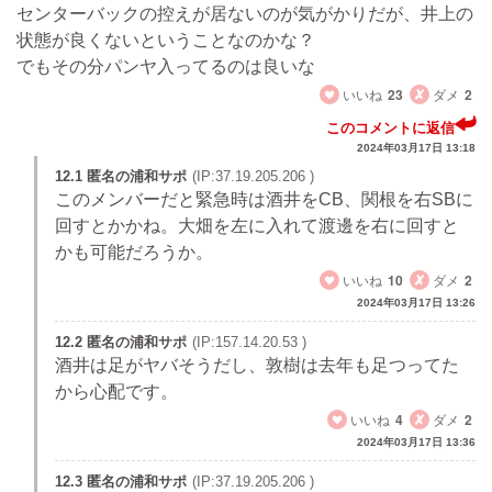
センターバックの控えが居ないのが気がかりだが、井上の
状態が良くないということなのかな？
でもその分パンヤ入ってるのは良いな
いいね
23
ダメ
2
このコメントに返信
2024年03月17日 13:18
12.1 匿名の浦和サポ
(IP:37.19.205.206 )
このメンバーだと緊急時は酒井をCB、関根を右SBに
回すとかかね。大畑を左に入れて渡邊を右に回すと
かも可能だろうか。
いいね
10
ダメ
2
2024年03月17日 13:26
12.2 匿名の浦和サポ
(IP:157.14.20.53 )
酒井は足がヤバそうだし、敦樹は去年も足つってた
から心配です。
いいね
4
ダメ
2
2024年03月17日 13:36
12.3 匿名の浦和サポ
(IP:37.19.205.206 )