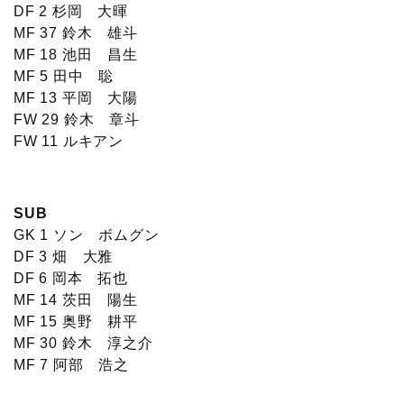
DF 2 杉岡 大暉
MF 37 鈴木 雄斗
MF 18 池田 昌生
MF 5 田中 聡
MF 13 平岡 大陽
FW 29 鈴木 章斗
FW 11 ルキアン
SUB
GK 1 ソン ボムグン
DF 3 畑 大雅
DF 6 岡本 拓也
MF 14 茨田 陽生
MF 15 奥野 耕平
MF 30 鈴木 淳之介
MF 7 阿部 浩之