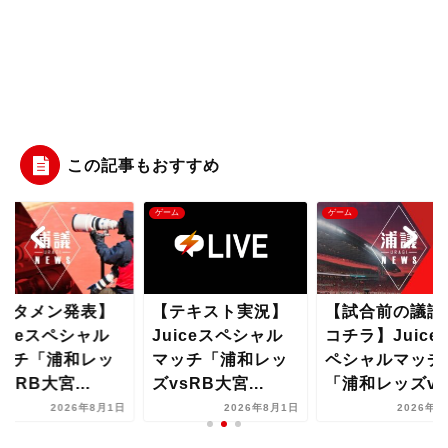
この記事もおすすめ
ム
ゲーム
ゲーム
スタメン発表】
【テキスト実況】
【試合前の議論
uiceスペシャル
Juiceスペシャル
コチラ】Juice
ッチ「浦和レッ
マッチ「浦和レッ
ペシャルマッチ
vsRB大宮...
ズvsRB大宮...
「浦和レッズvs.
2026年8月1日
2026年8月1日
2026年8