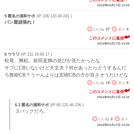
2024年03月17日 13:09
5 匿名の浦和サポ
(IP:106.133.40.241 )
パン屋頑張れ！
いいね
37
ダメ
4
このコメントに返信
2024年03月17日 13:09
6 ウラワ
(IP:211.19.69.17 )
松尾、興梠、前田直輝の並びが見たかったな
サブにCBいないけど大丈夫？何かあったらどうするんだ
ろ敦樹CB？うーんよりは宏樹CBの方が良さそうだけどな
いいね
19
ダメ
5
このコメントに返信
2024年03月17日 13:10
6.1 匿名の浦和サポ
(IP:60.125.46.236 )
３バックだろ。
いいね
2
ダメ
2024年03月17日 14:26