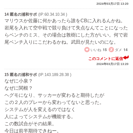
2024年03月17日 13:20
14 匿名の浦和サポ
(IP:60.34.10.34 )
マリウスか佐藤に何かあったら誰をCBに入れるんかね。
岩尾を入れて空中戦で競り負けて失点なんてことになった
らベンチのミス、その場合は敦樹にした方がいい。何で岩
尾ベンチ入りにこだわるかね。武田が見たいのにな。
いいね
15
ダメ
14
このコメントに返信
2024年03月17日 13:20
15 匿名の浦和サポ
(IP:143.189.28.38 )
なぜに小泉？
なぜに関根？
ヘグモになり、サッカーが変わると期待したが
この２人のプレーから変わってないと思った。
システムが人を変えるのではなく
人によってシステムが機能する。
この数試合がその結果。
今日は前半期待できねー。