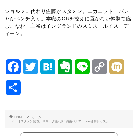
ショルツに代わり佐藤がスタメン。エカニット・パン
ヤがベンチ入り。本職のCBを控えに置かない体制で臨
む。なお、主審はイングランドのスミス ルイス デ
ィーン。
F
T
H
E
L
C
M
a
w
a
v
i
o
i
共
c
i
t
e
n
p
x
有
e
t
e
r
e
y
i
HOME
ゲーム
【スタメン発表】J1リーグ第4節「湘南ベルマーレvs浦和レッズ」
b
t
n
n
L