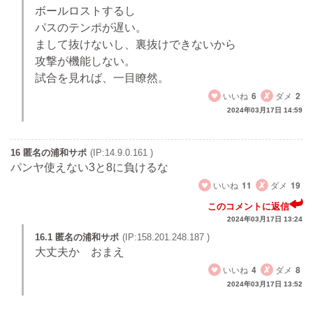
ボールロストするし
パスのテンポが遅い。
まして抜けないし、裏抜けできないから
攻撃が機能しない。
試合を見れば、一目瞭然。
いいね
6
ダメ
2
2024年03月17日 14:59
16 匿名の浦和サポ
(IP:14.9.0.161 )
パンヤ使えない3と8に負けるな
いいね
11
ダメ
19
このコメントに返信
2024年03月17日 13:24
16.1 匿名の浦和サポ
(IP:158.201.248.187 )
大丈夫か おまえ
いいね
4
ダメ
8
2024年03月17日 13:52