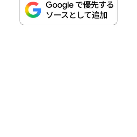
o
e
a
o
i
o
r
t
n
k
e
k