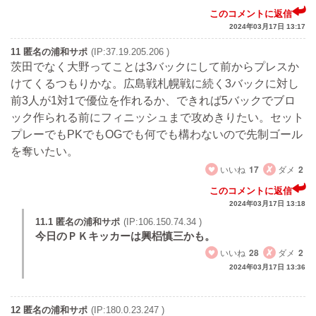
このコメントに返信
2024年03月17日 13:17
11 匿名の浦和サポ
(IP:37.19.205.206 )
茨田でなく大野ってことは3バックにして前からプレスか
けてくるつもりかな。広島戦札幌戦に続く3バックに対し
前3人が1対1で優位を作れるか、できれば5バックでブロ
ック作られる前にフィニッシュまで攻めきりたい。セット
プレーでもPKでもOGでも何でも構わないので先制ゴール
を奪いたい。
いいね
17
ダメ
2
このコメントに返信
2024年03月17日 13:18
11.1 匿名の浦和サポ
(IP:106.150.74.34 )
今日のＰＫキッカーは興梠慎三かも。
いいね
28
ダメ
2
2024年03月17日 13:36
12 匿名の浦和サポ
(IP:180.0.23.247 )