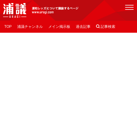
[浦議]浦和レッズについて議論するページ
TOP
浦議チャンネル
メイン掲示板
過去記事

記事検索