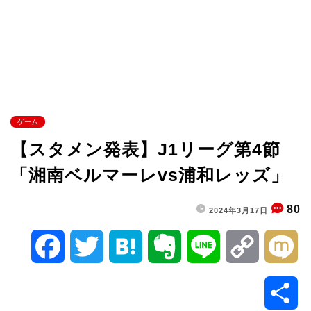
ゲーム
【スタメン発表】J1リーグ第4節
「湘南ベルマーレvs浦和レッズ」
80
2024年3月17日
F
T
H
E
L
C
M
a
w
a
v
i
o
i
共