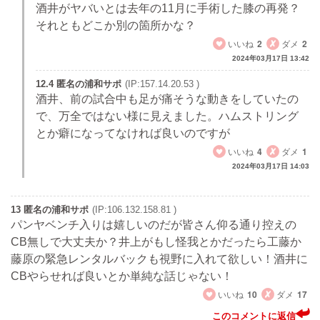
酒井がヤバいとは去年の11月に手術した膝の再発？
それともどこか別の箇所かな？
いいね
2
ダメ
2
2024年03月17日 13:42
12.4 匿名の浦和サポ
(IP:157.14.20.53 )
酒井、前の試合中も足が痛そうな動きをしていたの
で、万全ではない様に見えました。ハムストリング
とか癖になってなければ良いのですが
いいね
4
ダメ
1
2024年03月17日 14:03
13 匿名の浦和サポ
(IP:106.132.158.81 )
パンヤベンチ入りは嬉しいのだが皆さん仰る通り控えの
CB無しで大丈夫か？井上がもし怪我とかだったら工藤か
藤原の緊急レンタルバックも視野に入れて欲しい！酒井に
CBやらせれば良いとか単純な話じゃない！
いいね
10
ダメ
17
このコメントに返信