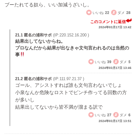
ブーたれてる奴ら、いい加減うざいし。
いいね
22
ダメ
28
このコメントに返信
2024年03月17日 13:42
21.1 匿名の浦和サポ
(IP:220.152.16.200 )
結果出してないからね。
プロなんだから結果が出なきゃ文句言われるのは当然の
事
いいね
39
ダメ
5
2024年03月17日 13:46
21.2 匿名の浦和サポ
(IP:111.97.21.37 )
ゴール、アシストすれば誰も文句言わないでしょ
小泉なんか危険なロストでピンチ作ってる回数の方
が多いし
結果出してないから皆不満が溜まる訳で
いいね
27
ダメ
6
2024年03月17日 13:51