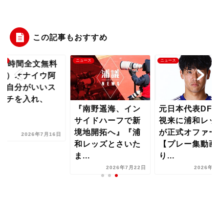
この記事もおすすめ
ース
ニュース
ニュース
24時間全文無料
開）オナイウ阿
「自分がいいス
ッチを入れ、
『南野遥海、イン
元日本代表DF
..
サイドハーフで新
視来に浦和レッ
境地開拓へ』『浦
が正式オファー
2026年7月16日
和レッズとさいた
【プレー集動画
ま...
り...
2026年7月22日
2026年8