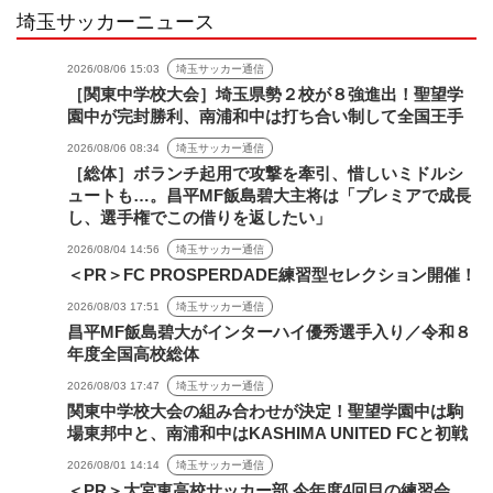
埼玉サッカーニュース
2026/08/06 15:03
埼玉サッカー通信
［関東中学校大会］埼玉県勢２校が８強進出！聖望学
園中が完封勝利、南浦和中は打ち合い制して全国王手
2026/08/06 08:34
埼玉サッカー通信
［総体］ボランチ起用で攻撃を牽引、惜しいミドルシ
ュートも…。昌平MF飯島碧大主将は「プレミアで成長
し、選手権でこの借りを返したい」
2026/08/04 14:56
埼玉サッカー通信
＜PR＞FC PROSPERDADE練習型セレクション開催！
2026/08/03 17:51
埼玉サッカー通信
昌平MF飯島碧大がインターハイ優秀選手入り／令和８
年度全国高校総体
2026/08/03 17:47
埼玉サッカー通信
関東中学校大会の組み合わせが決定！聖望学園中は駒
場東邦中と、南浦和中はKASHIMA UNITED FCと初戦
2026/08/01 14:14
埼玉サッカー通信
＜PR＞大宮東高校サッカー部 今年度4回目の練習会