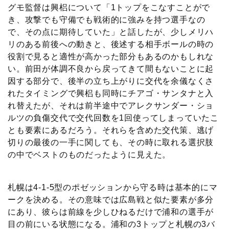
グモ監督は興梠について「1トップをこなすことがで
き、攻撃でも守備でも戦術的に強みを持つ選手なの
で、その点に期待していた」と話したが、少しメリハ
リのある前後への動きと、後述する相手ボールの時の
役割で見ると適性が高かった部分もあるのかもしれな
い。前田が体調不良から戻ってきて間もないことに起
因する部分で、後半の立ち上がりに交代を余儀なくさ
れたタイミングで興梠も同時にチアゴ・サンタナと入
れ替えたが、それは前半途中でアレクサンダー・ショ
ルツの負傷交代で交代回数を1回使ってしまっていたこ
とも要素にあるだろう。それらを含めた交代策、逃げ
切りの最後の一手に関しても、その時に取れる選択肢
の中でベストのものだったように見えた。
札幌は4-1-5型のポゼッションから守る時は基本的にマ
ークを決める。その意味では広島戦と似た要素が多分
にあり、彼らは前線を少しひねるだけで浦和の選手が
目の前にいる状態になる。浦和の3トップと札幌の3バ