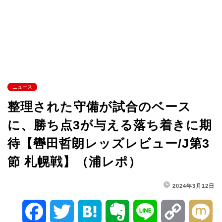
ニュース
整理された守備が試合のベース
に、勝ち点3が与える落ち着きに期
待【轡田哲朗レッズレビュー/J第3
節 札幌戦】（浦レポ）
2024年3月12日
F
T
H
E
L
C
M