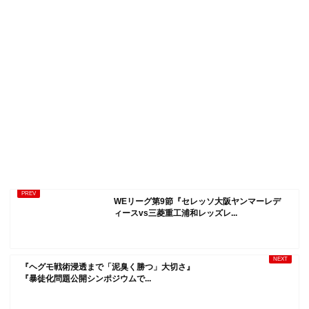
WEリーグ第9節『セレッソ大阪ヤンマーレデ
ィースvs三菱重工浦和レッズレ...
『ヘグモ戦術浸透まで「泥臭く勝つ」大切さ』
『暴徒化問題公開シンポジウムで...