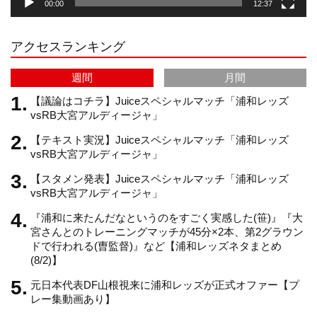
00:00
12:37
r
e
アクセスランキング
a
C
週間
月間
m
h
【議論はコチラ】Juiceスペシャルマッチ「浦和レッズ
vsRB大宮アルディージャ」
【テキスト実況】Juiceスペシャルマッチ「浦和レッズ
a
vsRB大宮アルディージャ」
【スタメン発表】Juiceスペシャルマッチ「浦和レッズ
n
vsRB大宮アルディージャ」
『浦和に来たんだなというのをすごく実感した(笹)』『大
n
宮さんとのトレーニングマッチが45分×2本、第2グラウン
ドで行われる(曺監督)』など【浦和レッズネタまとめ
(8/2)】
e
元日本代表DF山根視来に浦和レッズが正式オファー【プ
レー集動画あり】
l