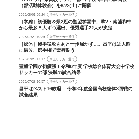
（部活動体験会）を8/22(土)に開催
2026/08/01 09:24
埼玉サッカー通信
［学総］初優勝＆県2冠の聖望学園中、準V・南浦和中
から最多５人ずつ選出。優秀選手22人が決定
2026/07/29 19:39
埼玉サッカー通信
［総体］後半猛攻もあと一歩届かず…。昌平は近大附
に惜敗、選手権で雪辱誓う
2026/07/28 17:17
埼玉サッカー通信
聖望学園が初優勝！令和8年度 学校総合体育大会中学校
サッカーの部 決勝の試合結果
2026/07/28 16:57
埼玉サッカー通信
昌平はベスト16敗退… 令和8年度全国高校総体3回戦の
試合結果