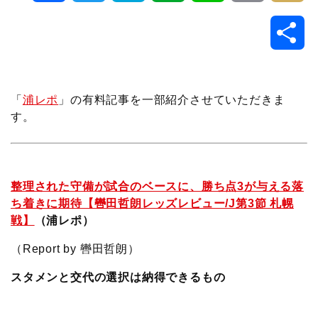
a
w
a
v
i
o
i
共
c
i
t
e
n
p
x
有
e
t
e
r
e
y
i
「
浦レポ
」の有料記事を一部紹介させていただきま
す。
b
t
n
n
L
o
e
a
o
i
整理された守備が試合のベースに、勝ち点3が与える落
o
r
t
n
ち着きに期待【轡田哲朗レッズレビュー/J第3節 札幌
戦】
（浦レポ）
k
e
k
（Report by 轡田哲朗）
スタメンと交代の選択は納得できるもの