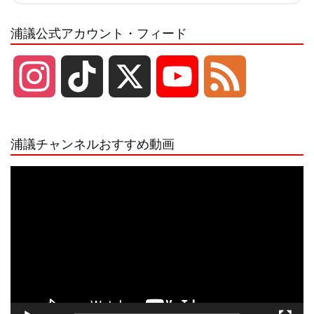
浦議公式アカウント・フィード
I
T
X
Y
F
n
i
o
e
浦議チャンネルおすすめ動画
s
k
u
e
動
画
プ
t
T
T
d
レ
ー
a
o
u
ヤ
ー
g
k
b