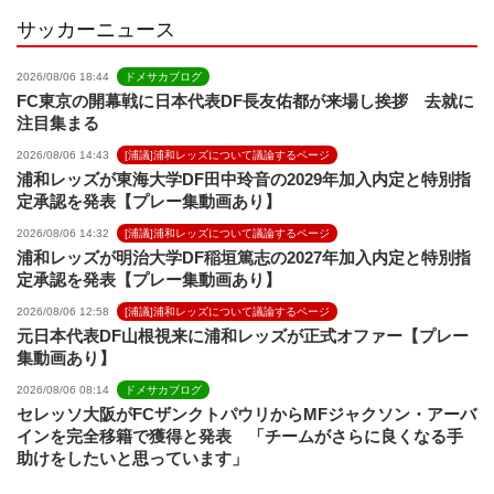
サッカーニュース
2026/08/06 18:44
ドメサカブログ
FC東京の開幕戦に日本代表DF長友佑都が来場し挨拶 去就に
注目集まる
2026/08/06 14:43
[浦議]浦和レッズについて議論するページ
浦和レッズが東海大学DF田中玲音の2029年加入内定と特別指
定承認を発表【プレー集動画あり】
2026/08/06 14:32
[浦議]浦和レッズについて議論するページ
浦和レッズが明治大学DF稲垣篤志の2027年加入内定と特別指
定承認を発表【プレー集動画あり】
2026/08/06 12:58
[浦議]浦和レッズについて議論するページ
元日本代表DF山根視来に浦和レッズが正式オファー【プレー
集動画あり】
2026/08/06 08:14
ドメサカブログ
セレッソ大阪がFCザンクトパウリからMFジャクソン・アーバ
インを完全移籍で獲得と発表 「チームがさらに良くなる手
助けをしたいと思っています」