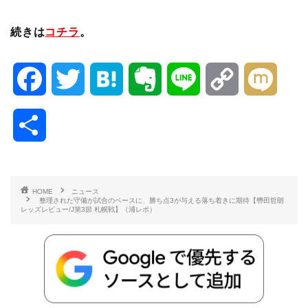
続きは
コチラ
。
F
T
H
E
L
C
M
a
w
a
v
i
o
i
共
c
i
t
e
n
p
x
有
e
t
e
r
e
y
i
HOME
ニュース
整理された守備が試合のベースに、勝ち点3が与える落ち着きに期待【轡田哲朗
b
t
n
n
L
レッズレビュー/J第3節 札幌戦】（浦レポ）
o
e
a
o
i
o
r
t
n