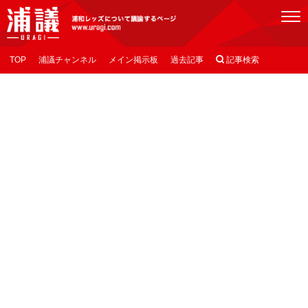
[浦議]浦和レッズについて議論するページ
TOP
浦議チャンネル
メイン掲示板
過去記事

記事検索