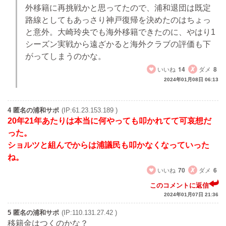
外移籍に再挑戦かと思ってたので、浦和退団は既定
路線としてもあっさり神戸復帰を決めたのはちょっ
と意外。大崎玲央でも海外移籍できたのに、やはり1
シーズン実戦から遠ざかると海外クラブの評価も下
がってしまうのかな。
いいね
14
ダメ
8
2024年01月08日 06:13
4 匿名の浦和サポ
(IP:61.23.153.189 )
20年21年あたりは本当に何やっても叩かれてて可哀想だ
った。
ショルツと組んでからは浦議民も叩かなくなっていった
ね。
いいね
70
ダメ
6
このコメントに返信
2024年01月07日 21:36
5 匿名の浦和サポ
(IP:110.131.27.42 )
移籍金はつくのかな？