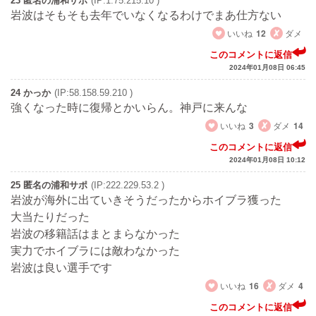
23 匿名の浦和サポ
(IP:1.75.215.10 )
岩波はそもそも去年でいなくなるわけでまあ仕方ない
いいね
12
ダメ
このコメントに返信
2024年01月08日 06:45
24 かっか
(IP:58.158.59.210 )
強くなった時に復帰とかいらん。神戸に来んな
いいね
3
ダメ
14
このコメントに返信
2024年01月08日 10:12
25 匿名の浦和サポ
(IP:222.229.53.2 )
岩波が海外に出ていきそうだったからホイブラ獲った
大当たりだった
岩波の移籍話はまとまらなかった
実力でホイブラには敵わなかった
岩波は良い選手です
いいね
16
ダメ
4
このコメントに返信