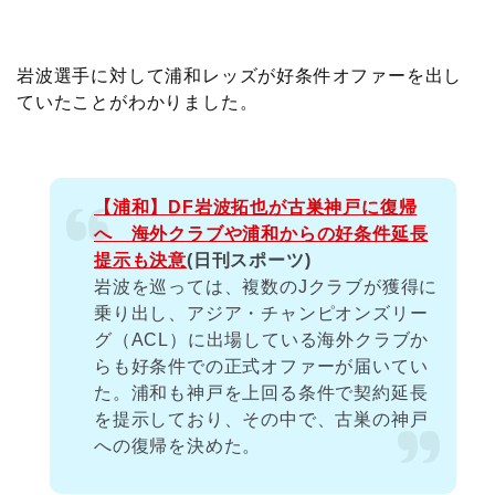
c
i
t
e
n
p
x
有
e
t
e
r
e
y
i
岩波選手に対して浦和レッズが好条件オファーを出し
ていたことがわかりました。
b
t
n
n
L
o
e
a
o
i
【浦和】DF岩波拓也が古巣神戸に復帰
o
r
t
n
へ 海外クラブや浦和からの好条件延長
提示も決意
(日刊スポーツ)
k
e
k
岩波を巡っては、複数のJクラブが獲得に
乗り出し、アジア・チャンピオンズリー
グ（ACL）に出場している海外クラブか
らも好条件での正式オファーが届いてい
た。浦和も神戸を上回る条件で契約延長
を提示しており、その中で、古巣の神戸
への復帰を決めた。