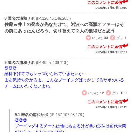
このコメントに返信
2024年01月07日 22:03
8 匿名の浦和サポ
(IP:126.46.146.205 )
佐藤＆井上の発表が先なだけで、岩波への高額オファーはそ
の前にあったんだろう。切り替えて２人の獲得だと思う
いいね
33
ダメ
1
このコメントに返信
2024年01月07日 22:11
9 匿名の浦和サポ
(IP:49.97.109.113 )
給料下げてでもレッズから出ていきたいか…
まあ気持ち分かるよ。こんなブーイングばっかしてるサポのいる
チームにいたくないよね
いいね
12
ダメ
109
このコメントに返信
2024年01月07日 22:23
9.1 匿名の浦和サポ
(IP:157.107.93.178 )
ブーイングするチームは他にもあるけど暴力沙汰は前代未聞
だからそっちじゃないかな…