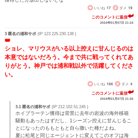
いいね
17
ダメ
19
このコメントに返信
2024年01月07日 21:24
3 匿名の浦和サポ
(IP:123.225.230.138 )
ショレ、マリウスがいる以上控えに甘んじるのは
本意ではないだろう。今まで共に戦ってくれてあ
りがとう。神戸では浦和戦以外で活躍してくださ
い。
いいね
166
ダメ
4
このコメントに返信
2024年01月07日 21:26
3.1 匿名の浦和サポ
(IP:212.102.51.245 )
ホイブラーテン獲得は背景に去年の岩波の海外移籍
騒動もあったはずだし、1シーズン控えに甘んじるこ
とになったのももともと自ら撒いた種だよね。
夏に松尾と同じエージェントに変えてこのオフは海