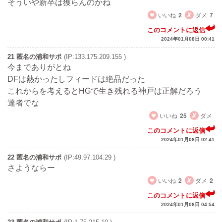
そういや新卒は獲らんのかね
いいね
2
ダメ
7
このコメントに返信
2024年01月08日 00:41
21 匿名の浦和サポ
(IP:133.175.209.155 )
今までありがとね
DFは熱かったしフィードは絶品だった
これからを考えるとHGで生き残れる神戸は正解だろう
達者でな
いいね
25
ダメ
このコメントに返信
2024年01月08日 02:41
22 匿名の浦和サポ
(IP:49.97.104.29 )
さようならー
いいね
2
ダメ
2
このコメントに返信
2024年01月08日 04:54