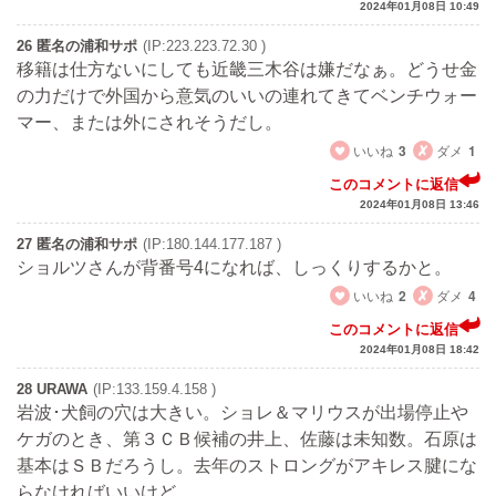
2024年01月08日 10:49
26 匿名の浦和サポ
(IP:223.223.72.30 )
移籍は仕方ないにしても近畿三木谷は嫌だなぁ。どうせ金
の力だけで外国から意気のいいの連れてきてベンチウォー
マー、または外にされそうだし。
いいね
3
ダメ
1
このコメントに返信
2024年01月08日 13:46
27 匿名の浦和サポ
(IP:180.144.177.187 )
ショルツさんが背番号4になれば、しっくりするかと。
いいね
2
ダメ
4
このコメントに返信
2024年01月08日 18:42
28 URAWA
(IP:133.159.4.158 )
岩波･犬飼の穴は大きい。ショレ＆マリウスが出場停止や
ケガのとき、第３ＣＢ候補の井上、佐藤は未知数。石原は
基本はＳＢだろうし。去年のストロングがアキレス腱にな
らなければいいけど…。