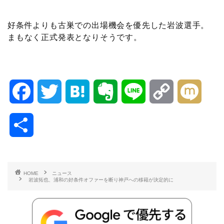
好条件よりも古巣での出場機会を優先した岩波選手。
まもなく正式発表となりそうです。
F
T
H
E
L
C
M
a
w
a
v
i
o
i
共
c
i
t
e
n
p
x
有
e
t
e
r
e
y
i
HOME
ニュース
岩波拓也、浦和の好条件オファーを断り神戸への移籍が決定的に
b
t
n
n
L
o
e
a
o
i