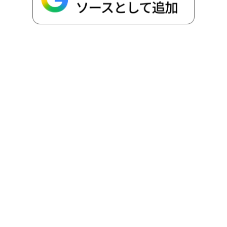
o
r
t
n
k
e
k