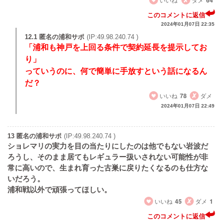
64
このコメントに返信
2024年01月07日 22:35
12.1 匿名の浦和サポ
(IP:49.98.240.74 )
「浦和も神戸を上回る条件で契約延長を提示してお
り」
っていうのに、何で簡単に手放すという話になるん
だ？
いいね
78
ダメ
2024年01月07日 22:49
13 匿名の浦和サポ
(IP:49.98.240.74 )
ショレマリの実力を目の当たりにしたのは他でもない岩波だ
ろうし、そのまま居てもレギュラー扱いされない可能性が非
常に高いので、生まれ育った古巣に戻りたくなるのも仕方な
いだろう。
浦和戦以外で頑張ってほしい。
いいね
45
ダメ
1
このコメントに返信