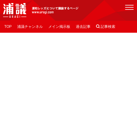
[浦議]浦和レッズについて議論するページ
TOP
浦議チャンネル
メイン掲示板
過去記事

記事検索