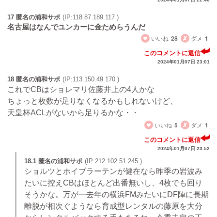
17 匿名の浦和サポ
(IP:118.87.189.117 )
名古屋はなんでユンカーに金ためらうんだ
いいね
28
ダメ
1
このコメントに返信
2024年01月07日 23:01
18 匿名の浦和サポ
(IP:113.150.49.170 )
これでCBはショレマリ佐藤井上の4人かな
ちょっと枚数が足りなくなるかもしれないけど、
天皇杯ACLがないから足りるかな・・
いいね
5
ダメ
1
このコメントに返信
2024年01月07日 23:52
18.1 匿名の浦和サポ
(IP:212.102.51.245 )
ショルツとホイブラーテンが健在なら昨季の岩波み
たいに控えCBはほとんど出番無いし、4枚でも回り
そうかな。万が一去年の横浜FMみたいにDF陣に長期
離脱が相次ぐようなら育成型レンタルの藤原を大分