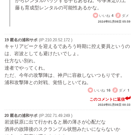
からレンタルバックする手もあるね。今季未定の工
藤も育成型レンタルの可能性あるかな。
いいね
4
ダメ
2024年01月08日 05:59
19 匿名の浦和サポ
(IP:210.20.52.172 )
キャリアピークを迎えるであろう時期に控え要員というの
は、岩波としても避けたいでしょ。
仕方ない別れ。
達者でやってくれ。
ただ、今年の攻撃陣は、神戸に容赦しないつもりです。
浦和攻撃陣との対戦、覚悟しといてね。
いいね
16
ダメ
1
このコメントに返信
2024年01月08日 00:33
20 匿名の浦和サポ
(IP:202.71.49.249 )
岩波荻原に出て行かれると層の薄さが心配だな
酒井の故障後のスクランブル状態みたいにならないか