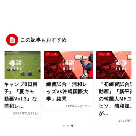
この記事もおすすめ
ース
ニュース
ニュース
夏キャンプ8日目
練習試合「浦和レ
『初練習試合詳
様子』『夏キャ
ッズvs沖縄国際大
動画』『新平高
プ動画Vol.3』な
学」結果
の韓国人MFユ
【浦和レ...
ヒソ、浦和加入
2026年7月12日
が...
2026年7月16日
2026年7月