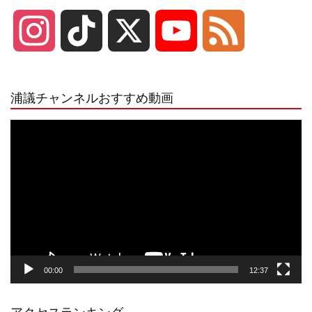
I
T
X
Y
F
n
i
o
e
浦議チャンネルおすすめ動画
s
k
u
e
動
画
プ
t
T
T
d
レ
ー
a
o
u
ヤ
ー
g
k
b
00:00
12:37
r
e