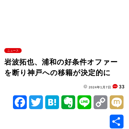
ニュース
岩波拓也、浦和の好条件オファー
を断り神戸への移籍が決定的に
33
2024年1月7日
F
T
H
E
L
C
M
a
w
a
v
i
o
i
共