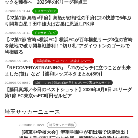
ックを獲得へ 2025年のKリーグ得点王
2026/08/09 11:44
ドメサカブログ
【J2第1節 鳥栖×甲府】鳥栖が好相性の甲府に2-0快勝で5年ぶ
り開幕白星！田中雄大は古巣に恩返しPK弾
2026/08/09 11:11
ドメサカブログ
【J2第1節 宮崎×横浜FC】横浜FCが百年構想リーグ3位の宮崎
を敵地で破り開幕戦勝利！“切り札”アダイウトンのゴールで
均衡破る
2026/08/09 10:23
[浦議]浦和レッズについて議論するページ
『RECOVERY&TRAINING』『J1のピッチに立つことが出来
ました(笹)』など【浦和レッズネタまとめ(8/9)】
2026/08/09 09:59
[J論] – これを読めばJが見える Jリーグ系コラムサイト
【藤田真郷／今日のベストショット】2026年8月8日 J1リーグ
第1節 FC東京vsFC町田ゼルビア
埼玉サッカーニュース
2026/08/08 16:21
埼玉サッカー通信
［関東中学校大会］聖望学園中が初出場で決勝進出！