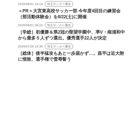
2026/08/01 14:14
埼玉サッカー通信
＜PR＞大宮東高校サッカー部 今年度4回目の練習会
（部活動体験会）を8/22(土)に開催
2026/08/01 09:24
埼玉サッカー通信
［学総］初優勝＆県2冠の聖望学園中、準V・南浦和中
から最多５人ずつ選出。優秀選手22人が決定
2026/07/29 19:39
埼玉サッカー通信
［総体］後半猛攻もあと一歩届かず…。昌平は近大附
に惜敗、選手権で雪辱誓う