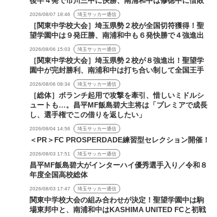
後半４発で市川三中に快勝、南浦和中は修徳中に惜敗
2026/08/07 18:46
埼玉サッカー通信
［関東中学校大会］埼玉県勢２校が全国切符獲得！聖
望学園中は９発圧勝、南浦和中も６発快勝で４強進出
2026/08/06 15:03
埼玉サッカー通信
［関東中学校大会］埼玉県勢２校が８強進出！聖望学
園中が完封勝利、南浦和中は打ち合い制して全国王手
2026/08/06 08:34
埼玉サッカー通信
［総体］ボランチ起用で攻撃を牽引、惜しいミドルシ
ュートも…。昌平MF飯島碧大主将は「プレミアで成長
し、選手権でこの借りを返したい」
2026/08/04 14:56
埼玉サッカー通信
＜PR＞FC PROSPERDADE練習型セレクション開催！
2026/08/03 17:51
埼玉サッカー通信
昌平MF飯島碧大がインターハイ優秀選手入り／令和８
年度全国高校総体
2026/08/03 17:47
埼玉サッカー通信
関東中学校大会の組み合わせが決定！聖望学園中は駒
場東邦中と、南浦和中はKASHIMA UNITED FCと初戦