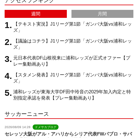
アクセスランキング
a
C
週間
月間
m
h
【テキスト実況】J1リーグ第1節「ガンバ大阪vs浦和レッ
ズ」
【議論はコチラ】J1リーグ第1節「ガンバ大阪vs浦和レッ
a
ズ」
元日本代表DF山根視来に浦和レッズが正式オファー【プ
n
レー集動画あり】
【スタメン発表】J1リーグ第1節「ガンバ大阪vs浦和レッ
n
ズ」
浦和レッズが東海大学DF田中玲音の2029年加入内定と特
e
別指定承認を発表【プレー集動画あり】
サッカーニュース
l
2026/08/09 14:28
ドメサカブログ
セレッソ大阪がアル・アハリからシリア代表FWパブロ・サバ