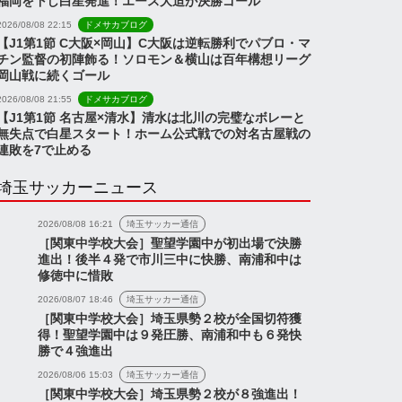
福岡を下し白星発進！エース大迫が決勝ゴール
2026/08/08 22:15
ドメサカブログ
【J1第1節 C大阪×岡山】C大阪は逆転勝利でパブロ・マ
チン監督の初陣飾る！ソロモン＆横山は百年構想リーグ
岡山戦に続くゴール
2026/08/08 21:55
ドメサカブログ
【J1第1節 名古屋×清水】清水は北川の完璧なボレーと
無失点で白星スタート！ホーム公式戦での対名古屋戦の
連敗を7で止める
埼玉サッカーニュース
2026/08/08 16:21
埼玉サッカー通信
［関東中学校大会］聖望学園中が初出場で決勝
進出！後半４発で市川三中に快勝、南浦和中は
修徳中に惜敗
2026/08/07 18:46
埼玉サッカー通信
［関東中学校大会］埼玉県勢２校が全国切符獲
得！聖望学園中は９発圧勝、南浦和中も６発快
勝で４強進出
2026/08/06 15:03
埼玉サッカー通信
［関東中学校大会］埼玉県勢２校が８強進出！