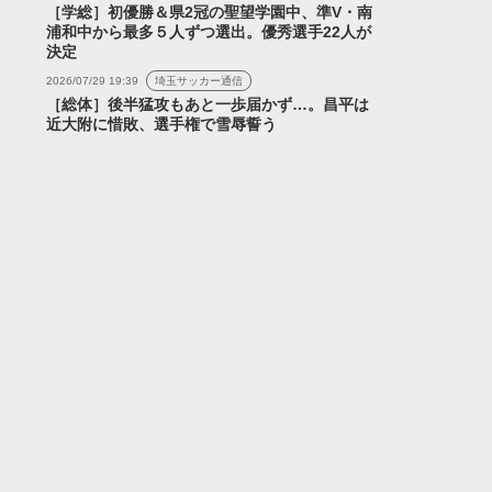
［学総］初優勝＆県2冠の聖望学園中、準V・南
浦和中から最多５人ずつ選出。優秀選手22人が
決定
2026/07/29 19:39
埼玉サッカー通信
［総体］後半猛攻もあと一歩届かず…。昌平は
近大附に惜敗、選手権で雪辱誓う