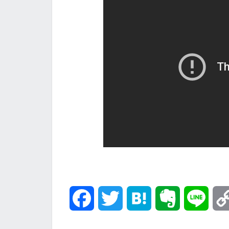
F
T
H
E
L
a
w
a
v
i