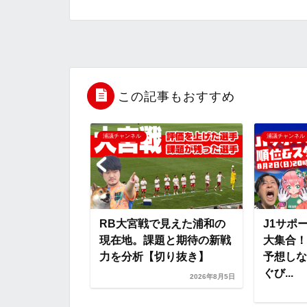
c
i
t
e
n
e
t
e
r
e
b
t
n
n
この記事もおすすめ
o
e
a
o
浦議チャンネル
浦議チャンネル
o
r
t
k
e
vs浦和レッ
RB大宮戦で見えた浦和の
J1サポー
りプレビュー
現在地。課題と期待の新戦
大集合！
ト：ガンバ大阪
力を分析【切り抜き】
予想しな
ぐび...
2026年8月5日
2026年8月6日