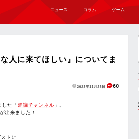
ニュース
コラム
ゲーム
んな人に来てほしい』についてま
60
2023年11月28日
ました「
浦議チャンネル
」。
画が出来ました！
ゲストに