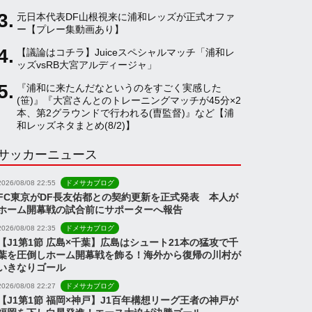
元日本代表DF山根視来に浦和レッズが正式オファ
a
ー【プレー集動画あり】
【議論はコチラ】Juiceスペシャルマッチ「浦和レ
ッズvsRB大宮アルディージャ」
n
『浦和に来たんだなというのをすごく実感した
(笹)』『大宮さんとのトレーニングマッチが45分×2
n
本、第2グラウンドで行われる(曺監督)』など【浦
和レッズネタまとめ(8/2)】
サッカーニュース
e
2026/08/08 22:55
ドメサカブログ
l
FC東京がDF長友佑都との契約更新を正式発表 本人が
ホーム開幕戦の試合前にサポーターへ報告
2026/08/08 22:35
ドメサカブログ
【J1第1節 広島×千葉】広島はシュート21本の猛攻で千
葉を圧倒しホーム開幕戦を飾る！海外から復帰の川村が
いきなりゴール
2026/08/08 22:27
ドメサカブログ
【J1第1節 福岡×神戸】J1百年構想リーグ王者の神戸が