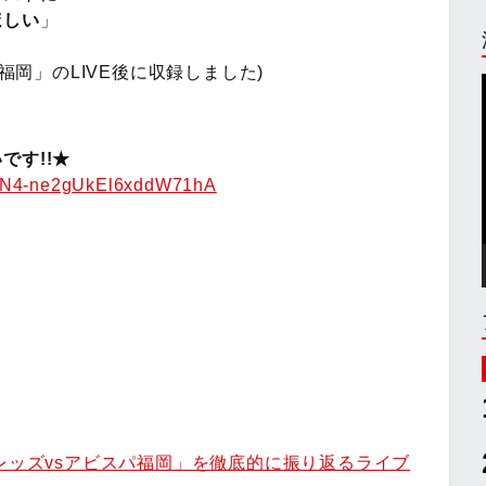
ほしい
」
福岡」のLIVE後に収録しました)
です!!★
AFN4-ne2gUkEl6xddW71hA
和レッズvsアビスパ福岡」を徹底的に振り返るライブ