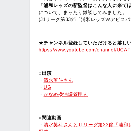
「
浦和レッズの新監督はこんな人に来て
について、まったり雑談してみました。
(J1リーグ第33節「浦和レッズvsアビスパ
★チャンネル登録していただけると嬉しい
https://www.youtube.com/channel/UC
○出演
・
清水英斗さん
・
UG
・
かなめ@浦議管理人
○関連動画
・
清水英斗さんとJ1リーグ第33節「浦