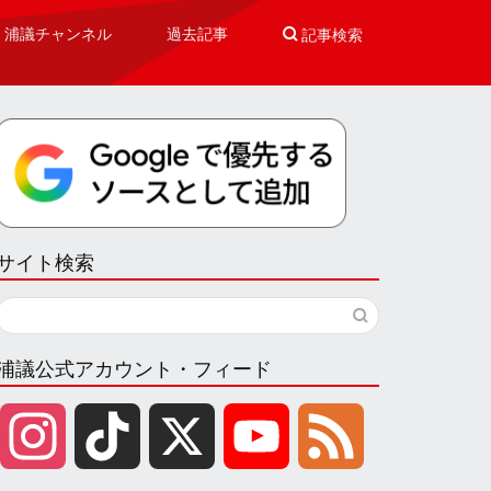
浦議チャンネル
過去記事

記事検索
サイト検索
浦議公式アカウント・フィード
I
T
X
Y
F