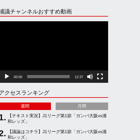
n
i
o
e
浦議チャンネルおすすめ動画
s
k
u
e
動
画
プ
t
T
T
d
レ
ー
ヤ
a
o
u
ー
00:00
12:37
g
k
b
アクセスランキング
r
e
週間
月間
a
C
【テキスト実況】J1リーグ第1節「ガンバ大阪vs浦
和レッズ」
【議論はコチラ】J1リーグ第1節「ガンバ大阪vs浦
m
h
和レッズ」