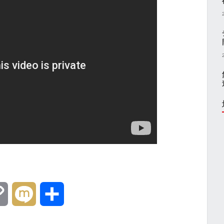
C
M
共
o
i
有