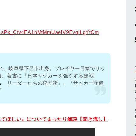
st=PLsPx_Cfv4EA1nMtMmUaelV9EvqlLgYtCm
まれ、岐阜県下呂市出身。プレイヤー目線でサッ
力。著書に『日本サッカーを強くする観戦
る リーダーたちの統率術』、『サッカー守備
ど
来てほしい』についてまったり雑談【聞き流し】