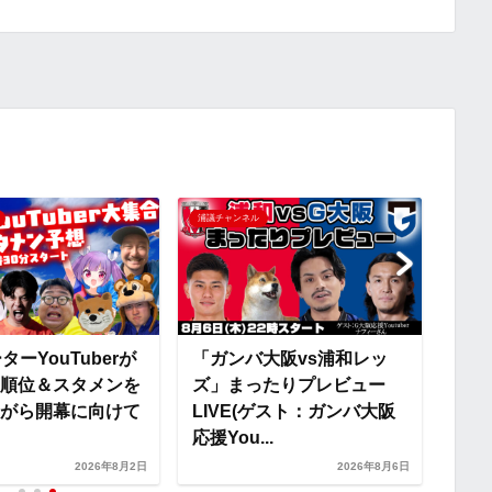
p
x
y
i
L
i
浦議チャンネル
浦議チ
n
k
ターYouTuberが
「ガンバ大阪vs浦和レッ
RB
順位＆スタメンを
ズ」まったりプレビュー
現在
がら開幕に向けて
LIVE(ゲスト：ガンバ大阪
力を
応援You...
2026年8月2日
2026年8月6日