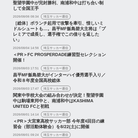
聖望学園中が完封勝利、南浦和中は打ち合い制
して全国王手
2026/08/06 08:34
埼玉サッカー通信
［総体］ボランチ起用で攻撃を牽引、惜しいミ
ドルシュートも…。昌平MF飯島碧大主将は「プ
レミアで成長し、選手権でこの借りを返した
い」
2026/08/04 14:56
埼玉サッカー通信
＜PR＞FC PROSPERDADE練習型セレクション
開催！
ャンネル
浦議チャンネル
2026/08/03 17:51
埼玉サッカー通信
昌平MF飯島碧大がインターハイ優秀選手入り／
令和８年度全国高校総体
2026/08/03 17:47
埼玉サッカー通信
関東中学校大会の組み合わせが決定！聖望学園
大宮戦で見えた浦和の
J1サポーターYouTuberが
中は駒場東邦中と、南浦和中はKASHIMA
UNITED FCと初戦
地。課題と期待の新戦
大集合！順位＆スタメンを
分析【切り抜き】
予想しながら開幕に向けて
2026/08/01 14:14
埼玉サッカー通信
＜PR＞大宮東高校サッカー部 今年度4回目の練
ぐび...
2026年8月5日
習会（部活動体験会）を8/22(土)に開催
2026年8月2日
2026/08/01 09:24
埼玉サッカー通信