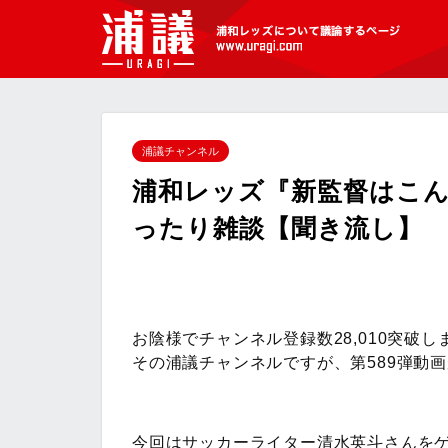
[浦議]浦和レッズについて議論するペ
ージ
浦議チャンネル
浦和レッズ『新監督はこ
ったり雑談【聞き流し】
お陰様でチャンネル登録数28,010突破し
その浦議チャンネルですが、第589弾動
今回はサッカーライター清水英斗さんを