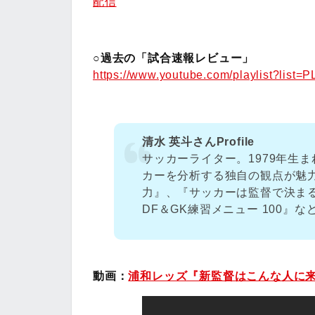
配信
○過去の「試合速報レビュー」
https://www.youtube.com/playlist?li
清水 英斗さんProfile
サッカーライター。1979年生
カーを分析する独自の観点が魅
力』、『サッカーは監督で決ま
DF＆GK練習メニュー 100』な
動画：
浦和レッズ『新監督はこんな人に