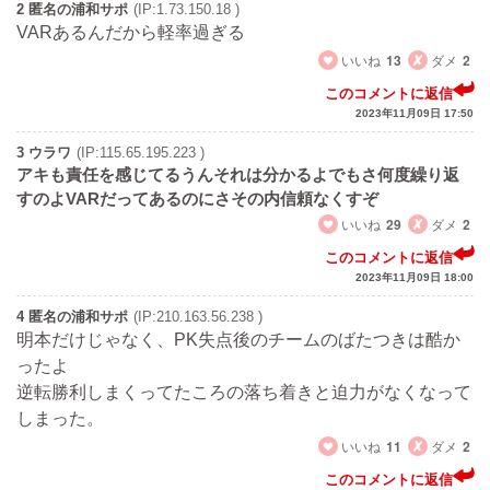
2 匿名の浦和サポ
(IP:1.73.150.18 )
VARあるんだから軽率過ぎる
いいね
13
ダメ
2
このコメントに返信
2023年11月09日 17:50
3 ウラワ
(IP:115.65.195.223 )
アキも責任を感じてるうんそれは分かるよでもさ何度繰り返
すのよVARだってあるのにさその内信頼なくすぞ
いいね
29
ダメ
2
このコメントに返信
2023年11月09日 18:00
4 匿名の浦和サポ
(IP:210.163.56.238 )
明本だけじゃなく、PK失点後のチームのばたつきは酷か
ったよ
逆転勝利しまくってたころの落ち着きと迫力がなくなって
しまった。
いいね
11
ダメ
2
このコメントに返信