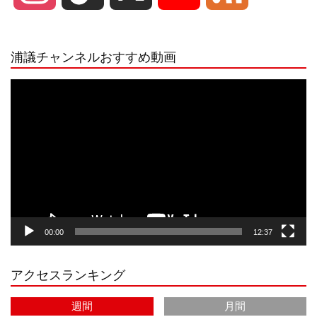
n
i
o
e
浦議チャンネルおすすめ動画
s
k
u
e
動
画
プ
t
T
T
d
レ
ー
a
o
u
ヤ
ー
g
k
b
00:00
12:37
r
e
アクセスランキング
a
C
週間
月間