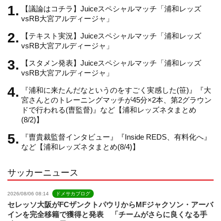
m
h
【議論はコチラ】Juiceスペシャルマッチ「浦和レッズ
vsRB大宮アルディージャ」
【テキスト実況】Juiceスペシャルマッチ「浦和レッズ
a
vsRB大宮アルディージャ」
【スタメン発表】Juiceスペシャルマッチ「浦和レッズ
n
vsRB大宮アルディージャ」
『浦和に来たんだなというのをすごく実感した(笹)』『大
n
宮さんとのトレーニングマッチが45分×2本、第2グラウン
ドで行われる(曺監督)』など【浦和レッズネタまとめ
(8/2)】
e
『曺貴裁監督インタビュー』『Inside REDS、有料化へ』
など【浦和レッズネタまとめ(8/4)】
l
サッカーニュース
2026/08/06 08:14
ドメサカブログ
セレッソ大阪がFCザンクトパウリからMFジャクソン・アーバ
インを完全移籍で獲得と発表 「チームがさらに良くなる手