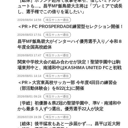
［総体］ボランチ起用で攻撃を牽引、惜しいミドルシ
ュートも…。昌平MF飯島碧大主将は「プレミアで成長
し、選手権でこの借りを返したい」
2026/08/04 14:56
埼玉サッカー通信
＜PR＞FC PROSPERDADE練習型セレクション開催！
2026/08/03 17:51
埼玉サッカー通信
昌平MF飯島碧大がインターハイ優秀選手入り／令和８
年度全国高校総体
2026/08/03 17:47
埼玉サッカー通信
関東中学校大会の組み合わせが決定！聖望学園中は駒
場東邦中と、南浦和中はKASHIMA UNITED FCと初戦
2026/08/01 14:14
埼玉サッカー通信
＜PR＞大宮東高校サッカー部 今年度4回目の練習会
（部活動体験会）を8/22(土)に開催
2026/08/01 09:24
埼玉サッカー通信
［学総］初優勝＆県2冠の聖望学園中、準V・南浦和中
から最多５人ずつ選出。優秀選手22人が決定
2026/07/29 19:39
埼玉サッカー通信
［総体］後半猛攻もあと一歩届かず…。昌平は近大附