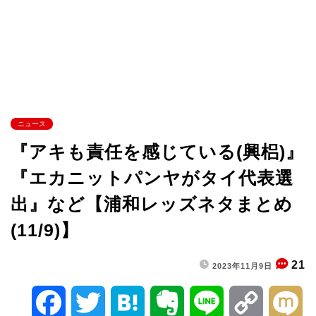
ニュース
『アキも責任を感じている(興梠)』
『エカニットパンヤがタイ代表選
出』など【浦和レッズネタまとめ
(11/9)】
21
2023年11月9日
F
T
H
E
L
C
M