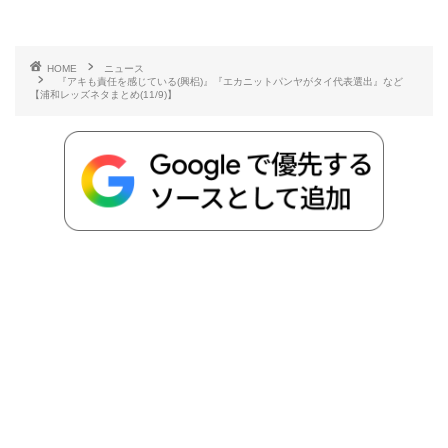
c
i
t
e
n
p
x
有
e
t
e
r
e
y
i
HOME
ニュース
『アキも責任を感じている(興梠)』『エカニットパンヤがタイ代表選出』など
b
t
n
n
L
【浦和レッズネタまとめ(11/9)】
o
e
a
o
i
o
r
t
n
k
e
k