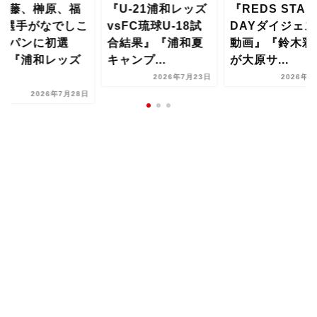
後藤、榊原、福
『U-21浦和レッズ
『REDS STAR
3選手がなでしこ
vsFC琉球U-18試
DAYダイジェス
ャパンに初選
合結果』『浦和夏
動画』『鈴木彩
』『浦和レッズ
キャンプ...
が大原サ...
2026年7月23日
2026年7
2026年7月28日