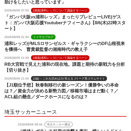
助けをしたいと思っています」
2026/08/06 07:00
[浦議]浦和レッズについて議論するページ
「ガンバ大阪vs浦和レッズ」まったりプレビューLIVE(ゲス
ト：ガンバ大阪応援Youtuberナフィーさん)【8/6(木)22時スタ
ート】
2026/08/06 01:54
ドメサカブログ
浦和レッズがMLSロサンゼルス・ギャラクシーのDF山根視来
を獲得へ 曺貴裁監督の湘南時代の教え子
2026/08/05 21:00
[浦議]浦和レッズについて議論するページ
RB大宮戦で見えた浦和の現在地。課題と期待の新戦力を分析
【切り抜き】
2026/08/05 21:00
[J論] – これを読めばJが見える Jリーグ系コラムサイト
【J1順位予想】秋春制移行の新シーズン！優勝争いの本命
は？／資金力が決める新勢力図／移籍市場はまだ動く？／
ACL組の懸念／ダークホースになるのは？
埼玉サッカーニュース
2026/08/06 08:34
埼玉サッカー通信