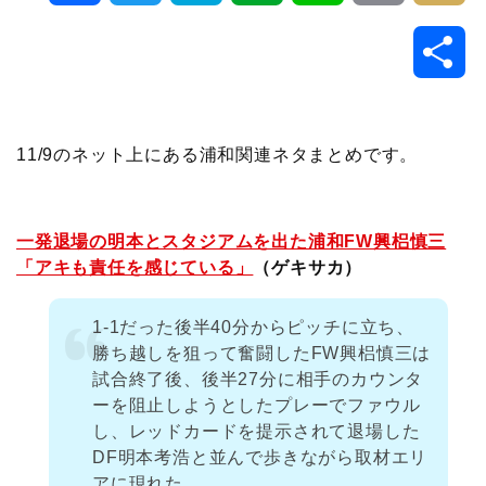
a
w
a
v
i
o
i
共
c
i
t
e
n
p
x
有
e
t
e
r
e
y
i
11/9のネット上にある浦和関連ネタまとめです。
b
t
n
n
L
o
e
a
o
i
一発退場の明本とスタジアムを出た浦和FW興梠慎三
「アキも責任を感じている」
（ゲキサカ）
o
r
t
n
1-1だった後半40分からピッチに立ち、
k
e
k
勝ち越しを狙って奮闘したFW興梠慎三は
試合終了後、後半27分に相手のカウンタ
ーを阻止しようとしたプレーでファウル
し、レッドカードを提示されて退場した
DF明本考浩と並んで歩きながら取材エリ
アに現れた。