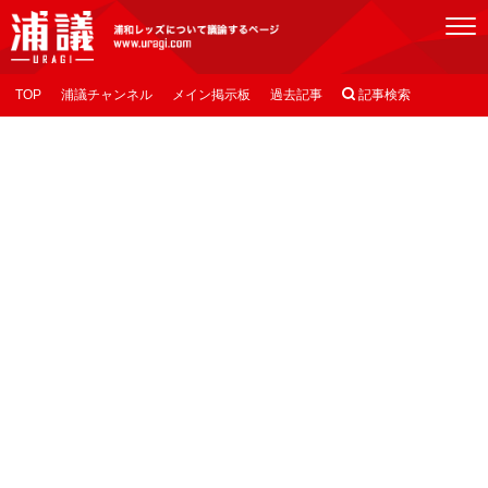
[浦議]浦和レッズについて議論するページ
TOP
浦議チャンネル
メイン掲示板
過去記事

記事検索