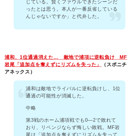
じている。賢くファウルできたシーンだ
ったとは思う。本人が一番反省している
んじゃないですか」と代弁した。
浦和、1位通過消えた… 敵地で浦項に逆転負け MF
岩尾「追加点を奪えずにリズムを失った」
（スポニチ
アネックス）
浦和は敵地でライバルに逆転負けし、1位
通過の可能性が消滅した。
中略
第3戦のホーム浦項戦でも0―2で敗れて
おり、リベンジならず悔しい敗戦。MF岩
尾は「追加点を奪えずにリズムを失って