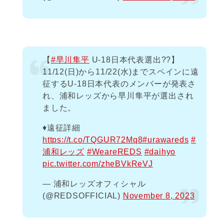
【
#早川隼平
U-18日本代表選出??】
11/12(日)から11/22(水)までスペインに遠
征するU-18日本代表のメンバーが発表さ
れ、浦和レッズから早川隼平が選出され
ました。
♦️遠征詳細
https://t.co/TQGUR72Mq8
#urawareds
#
浦和レッズ
#WeareREDS
#daihyo
pic.twitter.com/zheBVkReVJ
— 浦和レッズオフィシャル
(@REDSOFFICIAL)
November 8, 2023