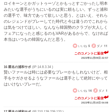
ロイキーンとかガットゥーゾとかもっとすごかったし明本
みたいな選手がうちにいるのは実に頼もしい。ずっと浦和
の選手で、味方であって欲しいと思う。とはいえ、それら
のレジェンドがプレーしてた時代と今は違うのでこれから
は気をつけてほしい。なんなら韓国勢のクラブが大人しく
フェアになったと感じるのもVARがあるからで、なければ
本当はいつもの韓国なんだと思う。
いいね
5
ダメ
11
このコメントに返信
2023年11月09日 22:57
16 匿名の浦和サポ
(IP:14.8.3.34 )
賢いファールは時には必要なプレーかもしれないけど、相
手をケガさせるようなファールは選手として絶対にやって
はいけないプレーだ。
いいね
14
ダメ
1
このコメントに返信
2023年11月10日 04:08
17 匿名の浦和サポ
(IP:210.139.239.133 )