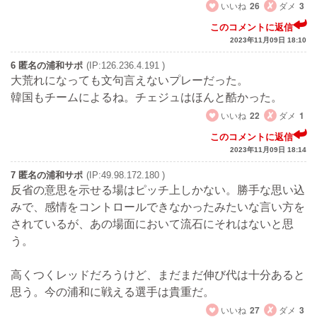
いいね
26
ダメ
3
このコメントに返信
2023年11月09日 18:10
6 匿名の浦和サポ
(IP:126.236.4.191 )
大荒れになっても文句言えないプレーだった。
韓国もチームによるね。チェジュはほんと酷かった。
いいね
22
ダメ
1
このコメントに返信
2023年11月09日 18:14
7 匿名の浦和サポ
(IP:49.98.172.180 )
反省の意思を示せる場はピッチ上しかない。勝手な思い込
みで、感情をコントロールできなかったみたいな言い方を
されているが、あの場面において流石にそれはないと思
う。
高くつくレッドだろうけど、まだまだ伸び代は十分あると
思う。今の浦和に戦える選手は貴重だ。
いいね
27
ダメ
3