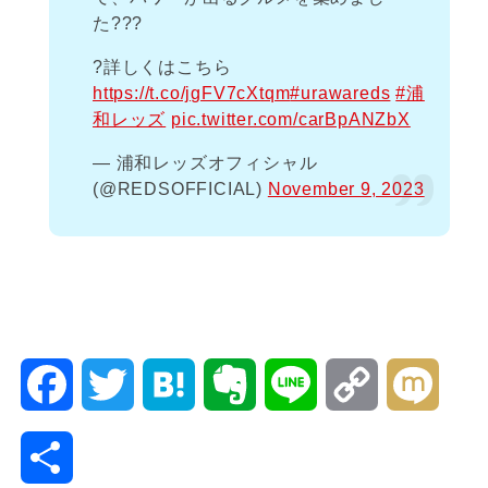
た???
?詳しくはこちら
https://t.co/jgFV7cXtqm
#urawareds
#浦
和レッズ
pic.twitter.com/carBpANZbX
— 浦和レッズオフィシャル
(@REDSOFFICIAL)
November 9, 2023
F
T
H
E
L
C
M
a
w
a
v
i
o
i
共