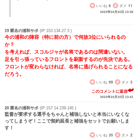
いいね
6
ダメ
11
2023年10月10日 13:36
19 匿名の浦和サポ
(IP:153.134.27.3 )
今の浦和の陣容（特に前の方）で何故3位にいられるの
か？
を考えれば、スコルジャが名将であるのは間違いない。
足を引っ張っているフロントを刷新するのが先決である。
フロントが変わらなければ、名将に逃げられることになる
だろう。
いいね
99
ダメ
3
このコメントに返信
2023年10月10日 13:41
20 匿名の浦和サポ
(IP:157.14.239.145 )
監督が要求する選手をちゃんと補強しないと本当にいなくな
ってしまうぞ！ここで契約延長と補強をセットでお願いしま
す！
いいね
35
ダメ
2