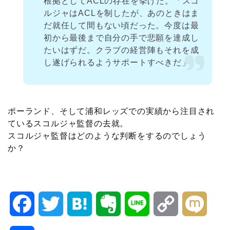
根拠としてACLの存在を挙げた。「スコ
ルジャはACLを制したが、あのときはま
だ就任して間もない頃だった。今度は最
初から最後まで自分の手で悲願を達成し
たいはずだ。クラブの経営陣もそれを成
し遂げられるようサポートすべきだ」
ポーランド、そして浦和レッズでの実績から注目され
ているスコルジャ監督の去就。
スコルジャ監督はどのような判断をするのでしょう
か？
F
T
H
E
L
C
M
a
w
a
v
i
o
i