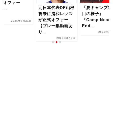
にオファー
元日本代表DF山根
『夏キャンプ17
...
視来に浦和レッズ
目の様子』
が正式オファー
『Camp Nears 
2026年7月21日
【プレー集動画あ
End...
り...
2026年7月
2026年8月6日