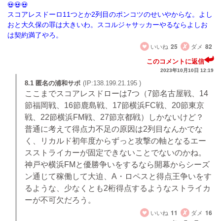
スコアレスドーロ11つとか2列目のポンコツのせいやからな。よし
おと大久保の罪は大きいわ。スコルジャサッカーやるならよしお
は契約満了やろ。
いいね
25
ダメ
82
このコメントに返信
2023年10月10日 12:19
8.1 匿名の浦和サポ
(IP:138.199.21.195 )
ここまでスコアレスドローは7つ（7節名古屋戦、14
節福岡戦、16節鹿島戦、17節横浜FC戦、20節東京
戦、22節横浜FM戦、27節京都戦）しかないけど？
普通に考えて得点力不足の原因は2列目なんかでな
く、リカルド初年度からずっと攻撃の軸となるエー
スストライカーが固定できないことでないのかね。
神戸や横浜FMと優勝争いをするなら開幕からシーズ
ン通じて稼働して大迫、A・ロペスと得点王争いをす
るような、少なくとも2桁得点するようなストライカ
ーが不可欠だろう。
いいね
11
ダメ
16