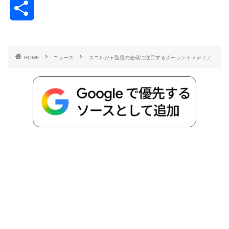
共
c
i
t
e
n
p
x
有
e
t
e
r
e
y
i
HOME
ニュース
スコルジャ監督の去就に注目するポーランドメディア
b
t
n
n
L
o
e
a
o
i
o
r
t
n
k
e
k