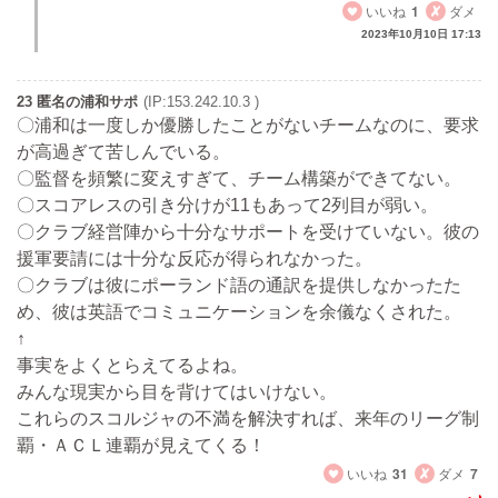
いいね
1
ダメ
2023年10月10日 17:13
23 匿名の浦和サポ
(IP:153.242.10.3 )
〇浦和は一度しか優勝したことがないチームなのに、要求
が高過ぎて苦しんでいる。
〇監督を頻繁に変えすぎて、チーム構築ができてない。
〇スコアレスの引き分けが11もあって2列目が弱い。
〇クラブ経営陣から十分なサポートを受けていない。彼の
援軍要請には十分な反応が得られなかった。
〇クラブは彼にポーランド語の通訳を提供しなかったた
め、彼は英語でコミュニケーションを余儀なくされた。
↑
事実をよくとらえてるよね。
みんな現実から目を背けてはいけない。
これらのスコルジャの不満を解決すれば、来年のリーグ制
覇・ＡＣＬ連覇が見えてくる！
いいね
31
ダメ
7