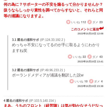
何の為に？サポーターの不安を煽るって分かりませんか？
扱うならしっかり素性を調べてからすないと、それらと同
等の浦議になりますよ。
いいね
112
ダメ
23
このコメントに返信
2023年10月10日 12:08
3.1 匿名の浦和サポ
(IP:124.33.192.2 )
めっちゃ不安になってるのが手に取るようにわかり
ますね笑
いいね
22
ダメ
43
2023年10月10日 13:41
3.2 匿名の浦和サポ
(IP:49.96.233.21 )
ポーランドメディアが浦議を翻訳した説w
いいね
10
ダメ
4
2023年10月10日 23:38
4 匿名の浦和サポ
(IP:103.5.140.154 )
まあ、うちのフロント（経営陣）は気が効かなそうだなっ