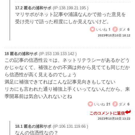
17.2 匿名の浦和サポ
(IP:138.199.21.195 )
マリサポがネット記事や浦議なんかで拾った意見を
受け売りで語った程度にしか見えないけど。
いいね
1
ダメ
6
2023年10月10日 18:12
18 匿名の浦和サポ
(IP:153.139.133.142 )
この記事の信憑性云々は、ネットリテラシーがあるかどう
かじゃなくて、補強とかの不満は外から見てても同じだか
ら信憑性が高く見えるのでしょう
満足に補強できてればこんな記事見向きもしてない
リカにも言われた通り補強上手くいってないんだから、来
季開幕前は気合い入れないとね
いいね
21
ダメ
6
このコメントに返信
2023年10月10日 13:22
18.1 匿名の浦和サポ
(IP:106.131.119.66 )
なんの信憑性なの？