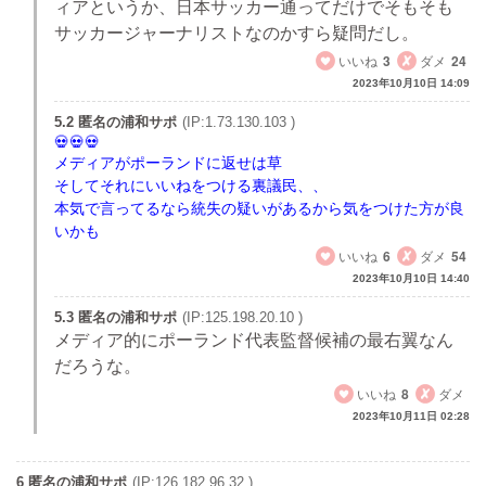
ィアというか、日本サッカー通ってだけでそもそも
サッカージャーナリストなのかすら疑問だし。
いいね
3
ダメ
24
2023年10月10日 14:09
5.2 匿名の浦和サポ
(IP:1.73.130.103 )
メディアがポーランドに返せは草
そしてそれにいいねをつける裏議民、、
本気で言ってるなら統失の疑いがあるから気をつけた方が良
いかも
いいね
6
ダメ
54
2023年10月10日 14:40
5.3 匿名の浦和サポ
(IP:125.198.20.10 )
メディア的にポーランド代表監督候補の最右翼なん
だろうな。
いいね
8
ダメ
2023年10月11日 02:28
6 匿名の浦和サポ
(IP:126.182.96.32 )