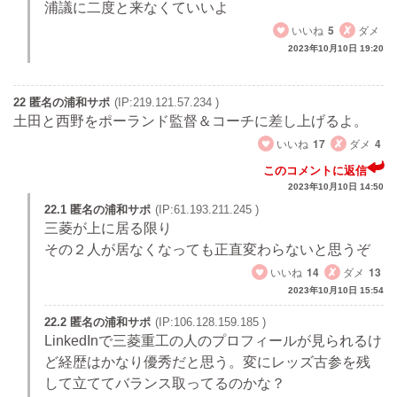
浦議に二度と来なくていいよ
いいね
5
ダメ
2023年10月10日 19:20
22 匿名の浦和サポ
(IP:219.121.57.234 )
土田と西野をポーランド監督＆コーチに差し上げるよ。
いいね
17
ダメ
4
このコメントに返信
2023年10月10日 14:50
22.1 匿名の浦和サポ
(IP:61.193.211.245 )
三菱が上に居る限り
その２人が居なくなっても正直変わらないと思うぞ
いいね
14
ダメ
13
2023年10月10日 15:54
22.2 匿名の浦和サポ
(IP:106.128.159.185 )
LinkedInで三菱重工の人のプロフィールが見られるけ
ど経歴はかなり優秀だと思う。変にレッズ古参を残
して立ててバランス取ってるのかな？