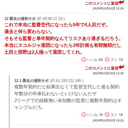
このコメントに返信
2023年10月10日 12:29
12 匿名の浦和サポ
(IP:49.96.27.24 )
これで本当に監督交代になったら5年で4人目だぞ。
過去と何ら変わらない。
そもそも監督と単年契約なんてリスクあり過ぎるだろう。
本当にスコルジャ退団になったら3年計画も有耶無耶だし
土田と西野は2人揃って退団してくれ。
いいね
64
ダメ
10
このコメントに返信
2023年10月10日 12:32
12.1 匿名の浦和サポ
(IP:61.193.211.245 )
複数年契約だと結果出なくて監督交代した後も契約
年数分の年俸払わないといけないんだぞ
Jリーグでの経験無い未知数の監督に複数年契約はギ
ャンブルだろ。
いいね
19
ダメ
16
2023年10月10日 13:22