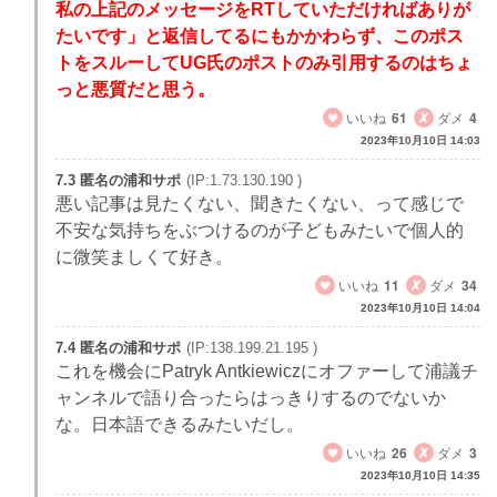
私の上記のメッセージをRTしていただければありが
たいです」と返信してるにもかかわらず、このポス
トをスルーしてUG氏のポストのみ引用するのはちょ
っと悪質だと思う。
いいね
61
ダメ
4
2023年10月10日 14:03
7.3 匿名の浦和サポ
(IP:1.73.130.190 )
悪い記事は見たくない、聞きたくない、って感じで
不安な気持ちをぶつけるのが子どもみたいで個人的
に微笑ましくて好き。
いいね
11
ダメ
34
2023年10月10日 14:04
7.4 匿名の浦和サポ
(IP:138.199.21.195 )
これを機会にPatryk Antkiewiczにオファーして浦議チ
ャンネルで語り合ったらはっきりするのでないか
な。日本語できるみたいだし。
いいね
26
ダメ
3
2023年10月10日 14:35