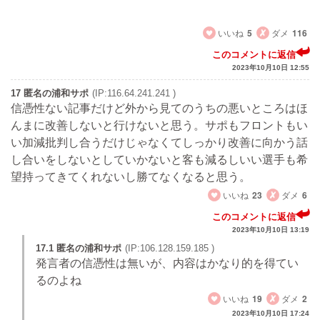
さよなら
いいね
5
ダメ
116
このコメントに返信
2023年10月10日 12:55
17 匿名の浦和サポ
(IP:116.64.241.241 )
信憑性ない記事だけど外から見てのうちの悪いところはほ
んまに改善しないと行けないと思う。サポもフロントもい
い加減批判し合うだけじゃなくてしっかり改善に向かう話
し合いをしないとしていかないと客も減るしいい選手も希
望持ってきてくれないし勝てなくなると思う。
いいね
23
ダメ
6
このコメントに返信
2023年10月10日 13:19
17.1 匿名の浦和サポ
(IP:106.128.159.185 )
発言者の信憑性は無いが、内容はかなり的を得てい
るのよね
いいね
19
ダメ
2
2023年10月10日 17:24