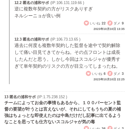
12.2 匿名の浦和サポ
(IP:106.131.119.66 )
逆に複数年契約の方がリスクありすぎ
ネルシーニョが良い例
いいね
22
ダメ
9
2023年10月10日 13:35
12.3 匿名の浦和サポ
(IP:106.73.13.65 )
過去に何度も複数年契約した監督を途中で契約解除
して痛い目見てきてからね。その点フロントは成長
したんだと思う。しかし今回はスコルジャが優秀す
ぎて単年契約のリスクの方が目立ってしまったね。
いいね
6
ダメ
3
2023年10月10日 22:25
13 匿名の浦和サポ
(IP:1.75.238.152 )
チームによってお金の事情もあるから、１００パーセント監
督の要望が叶うとは言えないが、それにしてもうちの夏の補
強はちょっとな即使えたのは中島だけだし記事に出てるよう
なことを思っても仕方ないスコルジャが気の毒
いいね
36
ダメ
2