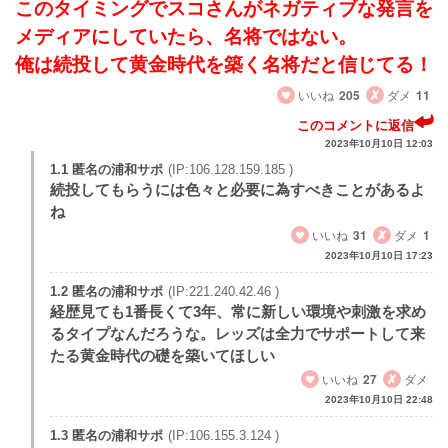
このタイミングでスコさんがネガティブな発言を
メディアにしていたら、名将ではない。
俺は続投して黄金時代を築く名将だと信じてる！
いいね
205
ダメ
11
このコメントに返信
2023年10月10日 12:03
1.1 匿名の浦和サポ
(IP:106.128.159.185 )
続投してもらうには色々と必要に為すべきことがあるよ
ね
いいね
31
ダメ
1
2023年10月10日 17:23
1.2 匿名の浦和サポ
(IP:221.240.42.46 )
経歴見ても1番長くて3年、常に新しい環境や刺激を求め
るタイプなんだろうな。レッズは全力でサポートして来
たる黄金時代の礎を築いてほしい
いいね
27
ダメ
2023年10月10日 22:48
1.3 匿名の浦和サポ
(IP:106.155.3.124 )