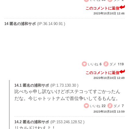
このコメントに返信
2023年10月10日 12:46
14 匿名の浦和サポ
(IP:36.14.90.91 )
スコルジャは別に名将じゃない
このレベルならいくらでも出てくる
問題は監督を変えすぎってところかな
リカルドのままで良かったんよ
いいね
6
ダメ
119
このコメントに返信
2023年10月10日 12:49
14.1 匿名の浦和サポ
(IP:1.73.130.30 )
比べちゃ申し訳ないけどポステコってすごかったん
だな。今じゃトットナムで首位争いしてるもんな。
いいね
22
ダメ
7
2023年10月10日 13:59
14.2 匿名の浦和サポ
(IP:153.246.128.52 )
リカルドはねえよ！