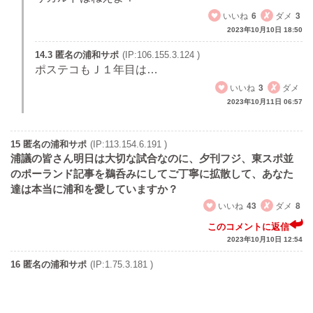
いいね
6
ダメ
3
2023年10月10日 18:50
14.3 匿名の浦和サポ
(IP:106.155.3.124 )
ポステコもＪ１年目は…
いいね
3
ダメ
2023年10月11日 06:57
15 匿名の浦和サポ
(IP:113.154.6.191 )
浦議の皆さん明日は大切な試合なのに、夕刊フジ、東スポ並
のポーランド記事を鵜呑みにしてご丁寧に拡散して、あなた
達は本当に浦和を愛していますか？
いいね
43
ダメ
8
このコメントに返信
2023年10月10日 12:54
16 匿名の浦和サポ
(IP:1.75.3.181 )
ザイオンを干して西川を使い続けた無能ですから、もうい
いでしょ。