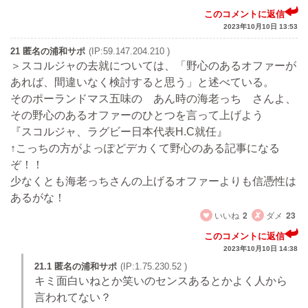
このコメントに返信
2023年10月10日 13:53
21 匿名の浦和サポ
(IP:59.147.204.210 )
＞スコルジャの去就については、「野心のあるオファーが
あれば、間違いなく検討すると思う」と述べている。
そのポーランドマス五味の あん時の海老っち さんよ、
その野心のあるオファーのひとつを言って上げよう
『スコルジャ、ラグビー日本代表H.C就任』
↑こっちの方がよっぽどデカくて野心のある記事になる
ぞ！！
少なくとも海老っちさんの上げるオファーよりも信憑性は
あるがな！
いいね
2
ダメ
23
このコメントに返信
2023年10月10日 14:38
21.1 匿名の浦和サポ
(IP:1.75.230.52 )
キミ面白いねとか笑いのセンスあるとかよく人から
言われてない？