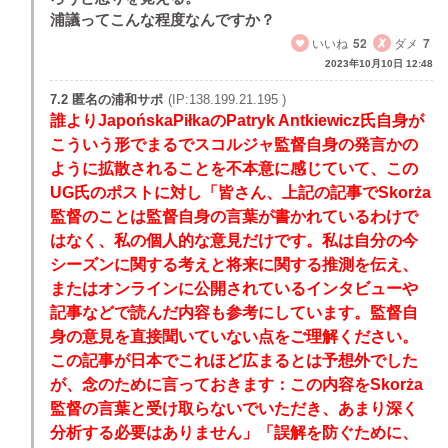
浦議ってこんな程度なんですか？
いいね
52
ダメ
7
2023年10月10日 12:48
7.2 匿名の浦和サポ
(IP:138.199.21.195 )
誰よりJapońskaPiłkaのPatryk Antkiewicz氏自身が
こういう形でまるでスコルジャ監督自身の発言かの
ように拡散されることを不本意に感じていて、この
UG氏のポストに対し「皆さん、上記の記事でSkorża
監督のことは監督自身の言葉が書かれているわけで
はなく、私の個人的な意見だけです。私は自分の今
シーズンに関する考えと将来に関する推測を伝え、
またはオンラインに公開されているインタビューや
記事などで読んだ内容も参考にしています。監督自
身の意見を直接聞いていない点をご理解ください。
この記事が日本でこれほど広まるとは予想外でした
が、念のために言っておきます：この内容をSkorża
監督の言葉と受け取らないでいただき、あまり深く
分析する必要はありません」「誤解を防ぐために、