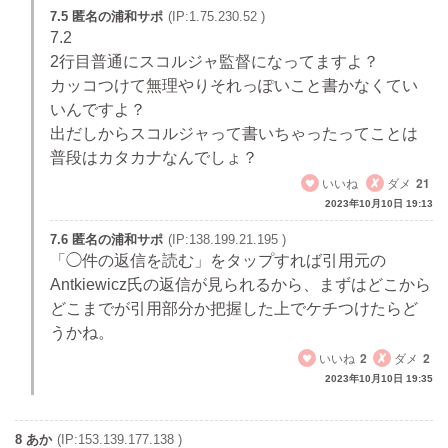
7.5 匿名の浦和サポ
(IP:1.75.230.52 )
7.2
2行目普通にスコルジャ監督になってますよ？
カッコつけて無理やりそれっぽいこと書かなくてい
いんですよ？
出だしからスコルジャって書いちゃったってことは
普段はカタカナなんでしょ？
いいね
ダメ
21
2023年10月10日 19:13
7.6 匿名の浦和サポ
(IP:138.199.21.195 )
「◯件の返信を読む」をタップすれば引用元の
Antkiewicz氏の返信が見られるから、まずはどこから
どこまでが引用部分か把握した上でケチつけたらど
うかね。
いいね
2
ダメ
2
2023年10月10日 19:35
8 あか
(IP:153.139.177.138 )