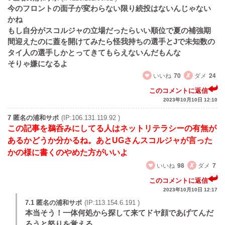
今のフロントの面子が変わらない限り続投はないんじゃない
かね
もし自分がスコルジャの立場だったらいい順位で夏の補強期
間迎えたのに蓋を開けてみたら怪我持ちの選手とJで未知数の
タイ人の選手しかとってきてもらえないんだもんな
そりゃ嫌になるよ
いいね
70
ダメ
24
このコメントに返信
2023年10月10日 12:10
7 匿名の浦和サポ
(IP:106.131.119.92 )
この記事を鵜呑みにしてる人はネットリテラシーの有無が
あるかどうか分かるね。あとUGさんスコルジャが言った
かの様に書くのやめた方がいいよ
いいね
98
ダメ
7
このコメントに返信
2023年10月10日 12:17
7.1 匿名の浦和サポ
(IP:113.154.6.191 )
本当そう！一体何処から探して来てドヤ顔であげてんだ
ろうと怒りを覚える。