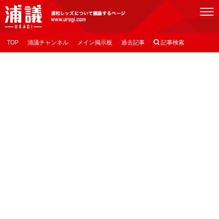
[浦議]浦和レッズについて議論するページ
TOP
浦議チャンネル
メイン掲示板
過去記事

記事検索