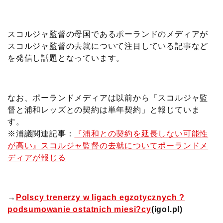
c
i
t
e
n
p
x
有
e
t
e
r
e
y
i
スコルジャ監督の母国であるポーランドのメディアが
スコルジャ監督の去就について注目している記事など
b
t
n
n
L
を発信し話題となっています。
o
e
a
o
i
o
r
t
n
なお、ポーランドメディアは以前から「スコルジャ監
督と浦和レッズとの契約は単年契約」と報じていま
k
e
k
す。
※浦議関連記事：
『浦和との契約を延長しない可能性
が高い』スコルジャ監督の去就についてポーランドメ
ディアが報じる
→
Polscy trenerzy w ligach egzotycznych ?
podsumowanie ostatnich miesi?cy
(igol.pl)