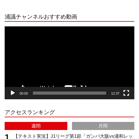
n
i
o
e
浦議チャンネルおすすめ動画
s
k
u
e
動
画
プ
t
T
T
d
レ
ー
a
o
u
ヤ
ー
g
k
b
00:00
12:37
r
e
アクセスランキング
a
C
週間
月間
m
h
【テキスト実況】J1リーグ第1節「ガンバ大阪vs浦和レッ