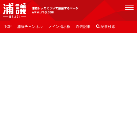
[浦議]浦和レッズについて議論するページ
TOP
浦議チャンネル
メイン掲示板
過去記事

記事検索