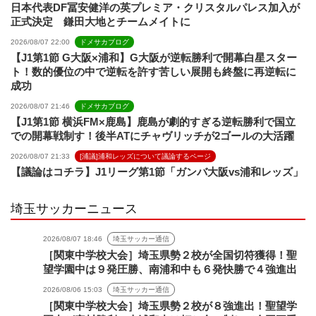
日本代表DF冨安健洋の英プレミア・クリスタルパレス加入が
正式決定 鎌田大地とチームメイトに
2026/08/07 22:00
ドメサカブログ
【J1第1節 G大阪×浦和】G大阪が逆転勝利で開幕白星スター
ト！数的優位の中で逆転を許す苦しい展開も終盤に再逆転に
成功
2026/08/07 21:46
ドメサカブログ
【J1第1節 横浜FM×鹿島】鹿島が劇的すぎる逆転勝利で国立
での開幕戦制す！後半ATにチャヴリッチが2ゴールの大活躍
2026/08/07 21:33
[浦議]浦和レッズについて議論するページ
【議論はコチラ】J1リーグ第1節「ガンバ大阪vs浦和レッズ」
埼玉サッカーニュース
2026/08/07 18:46
埼玉サッカー通信
［関東中学校大会］埼玉県勢２校が全国切符獲得！聖
望学園中は９発圧勝、南浦和中も６発快勝で４強進出
2026/08/06 15:03
埼玉サッカー通信
［関東中学校大会］埼玉県勢２校が８強進出！聖望学