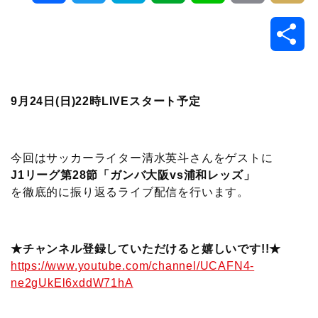
a
w
a
v
i
o
i
共
c
i
t
e
n
p
x
有
e
t
e
r
e
y
i
9月24日(日)22時LIVEスタート予定
b
t
n
n
L
o
e
a
o
i
今回はサッカーライター清水英斗さんをゲストに
J1リーグ第28節「ガンバ大阪vs浦和レッズ」
o
r
t
n
を徹底的に振り返るライブ配信を行います。
k
e
k
★チャンネル登録していただけると嬉しいです!!★
https://www.youtube.com/channel/UCAFN4-
ne2gUkEl6xddW71hA