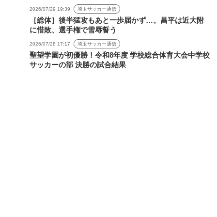
2026/07/29 19:39
埼玉サッカー通信
［総体］後半猛攻もあと一歩届かず…。昌平は近大附
に惜敗、選手権で雪辱誓う
2026/07/28 17:17
埼玉サッカー通信
聖望学園が初優勝！令和8年度 学校総合体育大会中学校
サッカーの部 決勝の試合結果