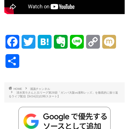
F
T
H
E
L
C
M
a
w
a
v
i
o
i
共
c
i
t
e
n
p
x
有
e
t
e
r
e
y
i
HOME
浦議チャンネル
清水英斗さんとJ1リーグ第28節「ガンバ大阪vs浦和レッズ」を徹底的に振り返
b
t
n
n
L
るライブ配信【9/24(日)22時スタート】
o
e
a
o
i
o
r
t
n