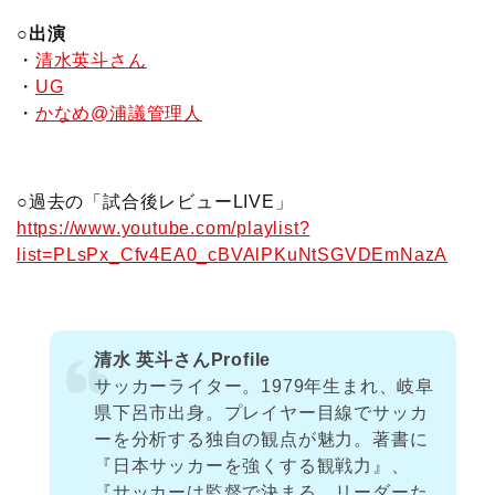
○出演
・
清水英斗さん
・
UG
・
かなめ@浦議管理人
○過去の「試合後レビューLIVE」
https://www.youtube.com/playlist?
list=PLsPx_Cfv4EA0_cBVAlPKuNtSGVDEmNazA
清水 英斗さんProfile
サッカーライター。1979年生まれ、岐阜
県下呂市出身。プレイヤー目線でサッカ
ーを分析する独自の観点が魅力。著書に
『日本サッカーを強くする観戦力』、
『サッカーは監督で決まる リーダーた