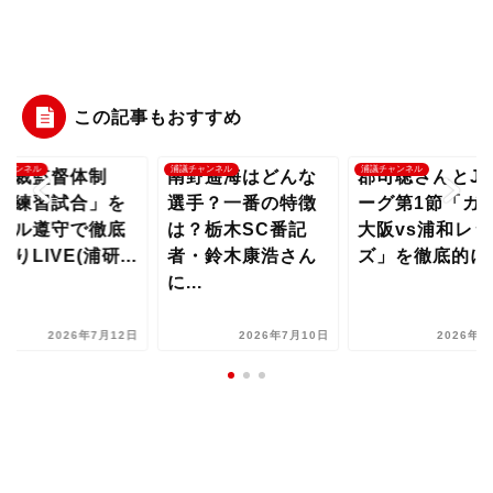
この記事もおすすめ
チャンネル
浦議チャンネル
浦議チャンネル
貴裁監督体制
南野遥海はどんな
郡司聡さんとJ1
初練習試合」を
選手？一番の特徴
ーグ第1節「ガ
ール遵守で徹底
は？栃木SC番記
大阪vs浦和レッ
掘りLIVE(浦研...
者・鈴木康浩さん
ズ」を徹底的に..
に...
2026年7月12日
2026年7月10日
2026年8