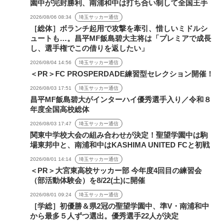
園中が完封勝利、南浦和中は打ち合い制して全国王手
2026/08/06 08:34
埼玉サッカー通信
［総体］ボランチ起用で攻撃を牽引、惜しいミドルシ
ュートも…。昌平MF飯島碧大主将は「プレミアで成長
し、選手権でこの借りを返したい」
2026/08/04 14:56
埼玉サッカー通信
＜PR＞FC PROSPERDADE練習型セレクション開催！
2026/08/03 17:51
埼玉サッカー通信
昌平MF飯島碧大がインターハイ優秀選手入り／令和８
年度全国高校総体
2026/08/03 17:47
埼玉サッカー通信
関東中学校大会の組み合わせが決定！聖望学園中は駒
場東邦中と、南浦和中はKASHIMA UNITED FCと初戦
2026/08/01 14:14
埼玉サッカー通信
＜PR＞大宮東高校サッカー部 今年度4回目の練習会
（部活動体験会）を8/22(土)に開催
2026/08/01 09:24
埼玉サッカー通信
［学総］初優勝＆県2冠の聖望学園中、準V・南浦和中
から最多５人ずつ選出。優秀選手22人が決定