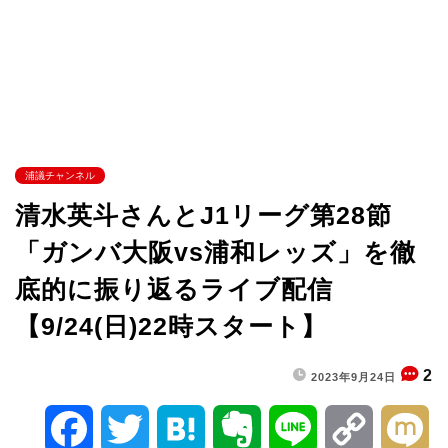
浦議チャンネル
清水英斗さんとJ1リーグ第28節
「ガンバ大阪vs浦和レッズ」を徹
底的に振り返るライブ配信
【9/24(日)22時スタート】
2
2023年9月24日
F
T
H
E
L
C
M