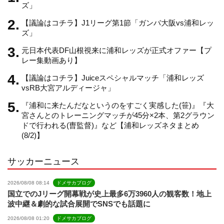
ズ」
【議論はコチラ】J1リーグ第1節「ガンバ大阪vs浦和レッ
a
ズ」
元日本代表DF山根視来に浦和レッズが正式オファー【プ
n
レー集動画あり】
【議論はコチラ】Juiceスペシャルマッチ「浦和レッズ
n
vsRB大宮アルディージャ」
『浦和に来たんだなというのをすごく実感した(笹)』『大
e
宮さんとのトレーニングマッチが45分×2本、第2グラウン
ドで行われる(曺監督)』など【浦和レッズネタまとめ
(8/2)】
l
サッカーニュース
2026/08/08 08:14
ドメサカブログ
国立でのJリーグ開幕戦が史上最多6万3960人の観客数！地上
波中継＆劇的な試合展開でSNSでも話題に
2026/08/08 01:20
ドメサカブログ