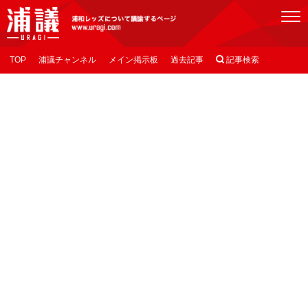
[浦議]浦和レッズについて議論するページ
TOP
浦議チャンネル
メイン掲示板
過去記事

記事検索