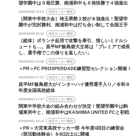
望学園中は９発圧勝、南浦和中も６発快勝で４強進出
2026/08/06 15:03
埼玉サッカー通信
［関東中学校大会］埼玉県勢２校が８強進出！聖望学
園中が完封勝利、南浦和中は打ち合い制して全国王手
2026/08/06 08:34
埼玉サッカー通信
［総体］ボランチ起用で攻撃を牽引、惜しいミドルシ
ュートも…。昌平MF飯島碧大主将は「プレミアで成長
し、選手権でこの借りを返したい」
2026/08/04 14:56
埼玉サッカー通信
＜PR＞FC PROSPERDADE練習型セレクション開催！
2026/08/03 17:51
埼玉サッカー通信
昌平MF飯島碧大がインターハイ優秀選手入り／令和８
年度全国高校総体
2026/08/03 17:47
埼玉サッカー通信
関東中学校大会の組み合わせが決定！聖望学園中は駒
場東邦中と、南浦和中はKASHIMA UNITED FCと初戦
2026/08/01 14:14
埼玉サッカー通信
＜PR＞大宮東高校サッカー部 今年度4回目の練習会
（部活動体験会）を8/22(土)に開催