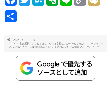
a
w
a
v
i
o
i
共
c
i
t
e
n
p
x
有
e
t
e
r
e
y
i
HOME
ニュース
8/26名古屋戦、いつもと違うアウェイ参戦はいかがでしょうか？→スペシャルな
b
t
n
n
L
スタジアムツアー、三菱自動車工場見学、足助の古い町並み散策など【バスツアー】
o
e
a
o
i
o
r
t
n
k
e
k