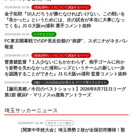
2026/08/08 10:39
[浦議]浦和レッズについて議論するページ
金子拓郎『10人だろうが勝たなければいけない。この戦いを
『良かった』というためには、次の試合が本当に大事になっ
てくる』J1 G大阪vs浦和 選手コメント抜粋
2026/08/08 10:38
ドメサカブログ
FC東京開幕戦でのDF長友佑都の“挨拶”、スポニチがネタバレ
報道
2026/08/08 10:27
[浦議]浦和レッズについて議論するページ
曺貴裁監督『１人少ないにもかかわらず、相手ゴールに向か
う姿勢を失わなかった浦和レッズというチームの新しい一歩
を認識することができた』J1 G大阪vs浦和 監督コメント抜粋
2026/08/08 10:15
[J論] – これを読めばJが見える Jリーグ系コラムサイト
【藤田真郷／今日のベストショット】2026年8月7日J1リーグ
第1節 横浜F・マリノスvs鹿島アントラーズ
埼玉サッカーニュース
2026/08/07 18:46
埼玉サッカー通信
［関東中学校大会］埼玉県勢２校が全国切符獲得！聖