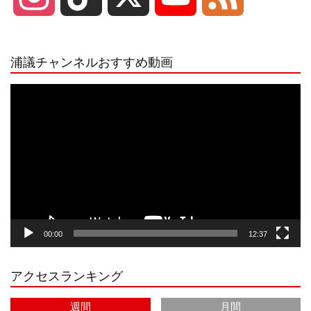
n
i
o
e
浦議チャンネルおすすめ動画
s
k
u
e
動
画
プ
t
T
T
d
レ
ー
a
o
u
ヤ
ー
g
k
b
00:00
12:37
r
e
アクセスランキング
a
C
週間
月間