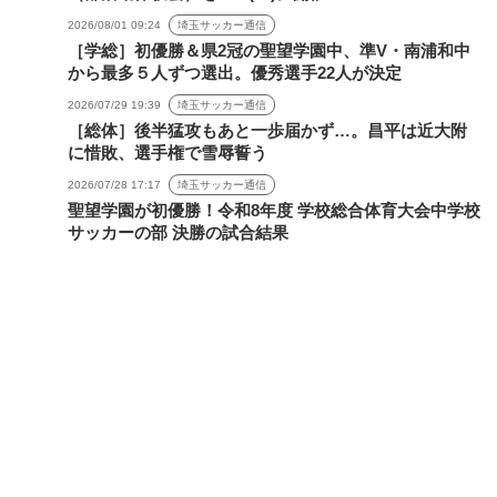
2026/08/01 09:24
埼玉サッカー通信
［学総］初優勝＆県2冠の聖望学園中、準V・南浦和中
から最多５人ずつ選出。優秀選手22人が決定
2026/07/29 19:39
埼玉サッカー通信
［総体］後半猛攻もあと一歩届かず…。昌平は近大附
に惜敗、選手権で雪辱誓う
2026/07/28 17:17
埼玉サッカー通信
聖望学園が初優勝！令和8年度 学校総合体育大会中学校
サッカーの部 決勝の試合結果