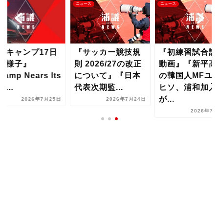
ース
ニュース
ニュース
夏キャンプ17日
『サッカー競技規
『初練習試合詳
の様子』
則 2026/27の改正
動画』『新平高
amp Nears Its
について』『日本
の韓国人MFユ
d...
代表次期監...
ヒソ、浦和加入
が...
2026年7月25日
2026年7月24日
2026年7月