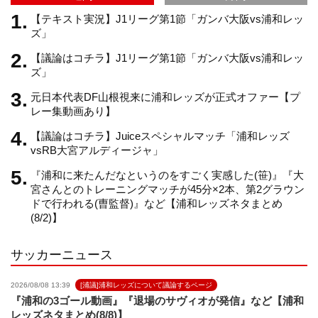
m
h
【テキスト実況】J1リーグ第1節「ガンバ大阪vs浦和レッ
ズ」
【議論はコチラ】J1リーグ第1節「ガンバ大阪vs浦和レッ
a
ズ」
元日本代表DF山根視来に浦和レッズが正式オファー【プ
n
レー集動画あり】
【議論はコチラ】Juiceスペシャルマッチ「浦和レッズ
n
vsRB大宮アルディージャ」
『浦和に来たんだなというのをすごく実感した(笹)』『大
e
宮さんとのトレーニングマッチが45分×2本、第2グラウン
ドで行われる(曺監督)』など【浦和レッズネタまとめ
(8/2)】
l
サッカーニュース
2026/08/08 13:39
[浦議]浦和レッズについて議論するページ
『浦和の3ゴール動画』『退場のサヴィオが発信』など【浦和
レッズネタまとめ(8/8)】