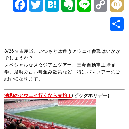
F
T
H
E
L
C
M
a
w
a
v
i
o
i
共
c
i
t
e
n
p
x
有
e
t
e
r
e
y
i
8/26名古屋戦、いつもとは違うアウェイ参戦はいかが
でしょうか？
b
t
n
n
L
スペシャルなスタジアムツアー、三菱自動車工場見
学、足助の古い町並み散策など、特別バスツアーのご
o
e
a
o
i
紹介になります。
o
r
t
n
浦和のアウェイ行くなら赤旅！
(ビックホリデー)
k
e
k