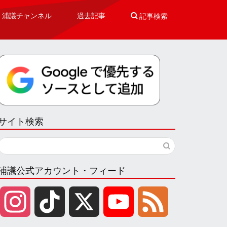
浦議チャンネル
過去記事

記事検索
サイト検索
浦議公式アカウント・フィード
I
T
X
Y
F