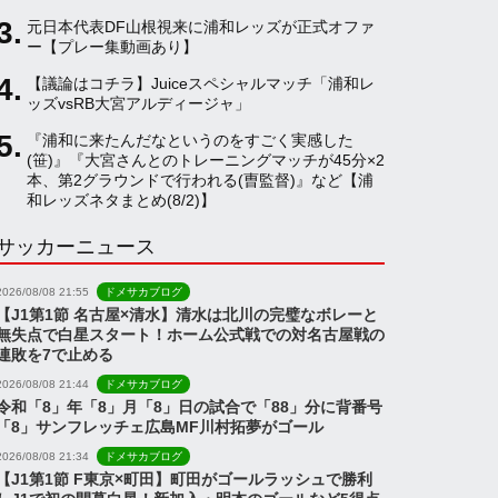
元日本代表DF山根視来に浦和レッズが正式オファ
a
ー【プレー集動画あり】
【議論はコチラ】Juiceスペシャルマッチ「浦和レ
ッズvsRB大宮アルディージャ」
n
『浦和に来たんだなというのをすごく実感した
(笹)』『大宮さんとのトレーニングマッチが45分×2
n
本、第2グラウンドで行われる(曺監督)』など【浦
和レッズネタまとめ(8/2)】
サッカーニュース
e
2026/08/08 21:55
ドメサカブログ
l
【J1第1節 名古屋×清水】清水は北川の完璧なボレーと
無失点で白星スタート！ホーム公式戦での対名古屋戦の
連敗を7で止める
2026/08/08 21:44
ドメサカブログ
令和「8」年「8」月「8」日の試合で「88」分に背番号
「8」サンフレッチェ広島MF川村拓夢がゴール
2026/08/08 21:34
ドメサカブログ
【J1第1節 F東京×町田】町田がゴールラッシュで勝利