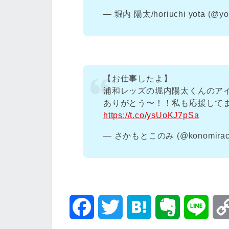
— 堀内 陽太/horiuchi yota (@yo
【お仕事したよ】
浦和レッズの堀内陽太くんのア
ありがとう〜！！私も応援してます
https://t.co/ysUoKJ7pSa
— さかもとこのみ (@konomirac
F
T
H
E
L