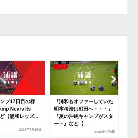
o
i
有
p
x
y
i
L
i
ニュース
ニュー
n
k
ンプ17日目の様
『浦和もオファーしていた
『RU
p Nears Its
明本考浩は町田へ・・・』
キャ
ど【浦和レッズ...
『夏の沖縄キャンプがスタ
ど【
ート』など【...
め...
2026年7月25日
2026年7月9日