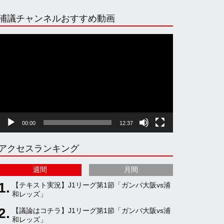
n
i
o
e
浦議チャンネルおすすめ動画
s
k
u
e
動
画
プ
t
T
T
d
レ
ー
ヤ
a
o
u
ー
00:00
12:37
g
k
b
アクセスランキング
r
e
週間
月間
a
C
【テキスト実況】J1リーグ第1節「ガンバ大阪vs浦
和レッズ」
【議論はコチラ】J1リーグ第1節「ガンバ大阪vs浦
m
h
和レッズ」