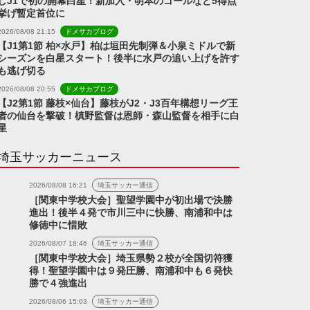
しJ1で初の開幕白星！新加入・明本のゴールなど5得点
挙げ暫定首位に
2026/08/08 21:15
ドメサカブログ
【J1第1節 柏×水戸】柏は垣田先制弾＆小泉ミドルで新
シーズンを白星スタート！後半に水戸の追い上げを許す
も逃げ切る
2026/08/08 20:55
ドメサカブログ
【J2第1節 藤枝×仙台】藤枝がJ2・J3百年構想リーグ王
者の仙台を撃破！槙野監督は恩師・森山監督を相手に白
星
埼玉サッカーニュース
2026/08/08 16:21
埼玉サッカー通信
［関東中学校大会］聖望学園中が初出場で決勝
進出！後半４発で市川三中に快勝、南浦和中は
修徳中に惜敗
2026/08/07 18:46
埼玉サッカー通信
［関東中学校大会］埼玉県勢２校が全国切符獲
得！聖望学園中は９発圧勝、南浦和中も６発快
勝で４強進出
2026/08/06 15:03
埼玉サッカー通信