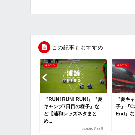
a
w
a
v
i
c
i
t
e
n
e
t
e
r
e
b
t
n
n
この記事もおすすめ
o
e
a
o
ニュース
ニュース
o
r
t
k
e
ファーしていた
『RUN! RUN! RUN!』『夏
『夏キャ
町田へ・・・』
キャンプ7日目の様子』な
子』『Cam
キャンプがスタ
ど【浦和レッズネタまと
End』な
..
め...
2026年7月9日
2026年7月15日