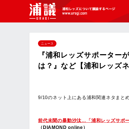
[浦議]浦和レッズについて議論するペ
ージ
ニュース
『浦和レッズサポーター
は？』など【浦和レッズネタ
9/10のネット上にある浦和関連ネタまと
前代未聞の暴動沙汰…「浦和レッズサポ
（DIAMOND online）