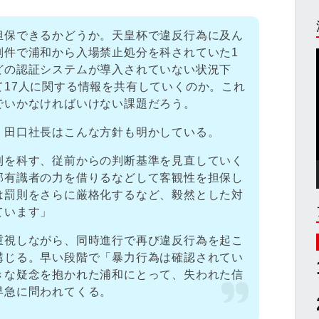
担保できるかどうか。天皇杯で違反行為に及ん
別件で浦和から入場禁止処分を科されていた1
どの認証システムが導入されていない状況下
て17人に関する情報を共有していくのか。これ
でいかなければいけない課題だろう。
、田口社長はこんな方針も明かしている。
則を科す、従前からの判断基準を見直していく
部有識者の力を借りるなどして客観性を担保し
は罰則をさらに厳格化するなど、毅然とした対
ています」
重視しながら、同時進行で再び違反行為を起こ
講じる。早い段階で「暴力行為は確認されてい
きな疑念を抱かれた浦和にとって、失われた信
早急に問われてくる。