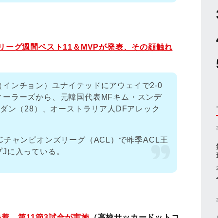
リーグ週間ベスト11＆MVPが発表、その顔触れ
インチョン）ユナイテッドにアウェイで2-0
ィーラーズから、元韓国代表MFキム・スンデ
ルダン（28）、オーストラリア人DFアレック
。
Cチャンピオンズリーグ（ACL）で昨季ACL王
プJに入っている。
着 第11節3試合が実施
（高校サッカードットコ