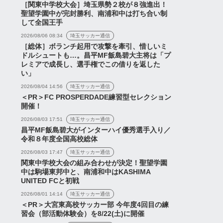
［関東中学校大会］埼玉県勢２校が８強進出！
聖望学園中が完封勝利、南浦和中は打ち合い制
して全国王手
2026/08/06 08:34
埼玉サッカー通信
［総体］ボランチ起用で攻撃を牽引、惜しいミ
ドルシュートも…。昌平MF飯島碧大主将は「プ
レミアで成長し、選手権でこの借りを返した
い」
2026/08/04 14:56
埼玉サッカー通信
＜PR＞FC PROSPERDADE練習型セレクション
開催！
2026/08/03 17:51
埼玉サッカー通信
昌平MF飯島碧大がインターハイ優秀選手入り／
令和８年度全国高校総体
2026/08/03 17:47
埼玉サッカー通信
関東中学校大会の組み合わせが決定！聖望学園
中は駒場東邦中と、南浦和中はKASHIMA
UNITED FCと初戦
2026/08/01 14:14
埼玉サッカー通信
＜PR＞大宮東高校サッカー部 今年度4回目の練
習会（部活動体験会）を8/22(土)に開催