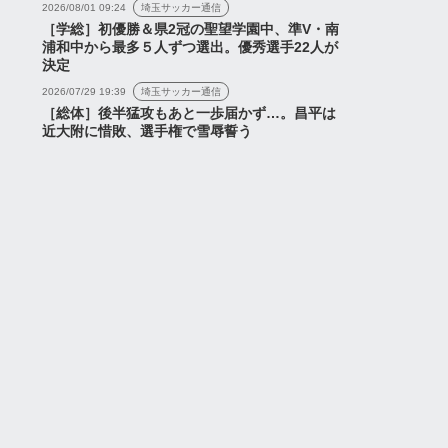
2026/08/01 09:24
埼玉サッカー通信
［学総］初優勝＆県2冠の聖望学園中、準V・南
浦和中から最多５人ずつ選出。優秀選手22人が
決定
2026/07/29 19:39
埼玉サッカー通信
［総体］後半猛攻もあと一歩届かず…。昌平は
近大附に惜敗、選手権で雪辱誓う
ス
ニュース
N! RUN! RUN!』『夏
『夏キャンプ17日目の様
ンプ7日目の様子』な
子』『Camp Nears Its
浦和レッズネタまと
End』など【浦和レッズ...
2026年7月25日
2026年7月15日