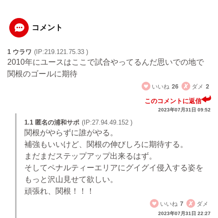
コメント
1 ウラワ
(IP:219.121.75.33 )
2010年にユースはここで試合やってるんだ思いでの地で
関根のゴールに期待
いいね
26
ダメ
2
このコメントに返信
2023年07月31日 09:52
1.1 匿名の浦和サポ
(IP:27.94.49.152 )
関根がやらずに誰がやる。
補強もいいけど、関根の伸びしろに期待する。
まだまだステップアップ出来るはず。
そしてペナルティーエリアにグイグイ侵入する姿を
もっと沢山見せて欲しい。
頑張れ、関根！！！
いいね
7
ダメ
2023年07月31日 22:27