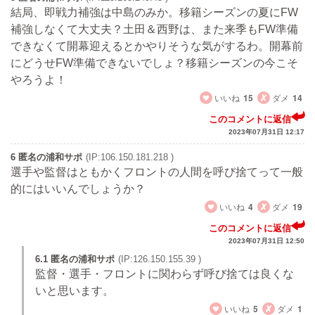
結局、即戦力補強は中島のみか。移籍シーズンの夏にFW
補強しなくて大丈夫？土田＆西野は、また来季もFW準備
できなくて開幕迎えるとかやりそうな気がするわ。開幕前
にどうせFW準備できないでしょ？移籍シーズンの今こそ
やろうよ！
いいね
15
ダメ
14
このコメントに返信
2023年07月31日 12:17
6 匿名の浦和サポ
(IP:106.150.181.218 )
選手や監督はともかくフロントの人間を呼び捨てって一般
的にはいいんでしょうか？
いいね
4
ダメ
19
このコメントに返信
2023年07月31日 12:50
6.1 匿名の浦和サポ
(IP:126.150.155.39 )
監督・選手・フロントに関わらず呼び捨ては良くな
いと思います。
いいね
5
ダメ
1