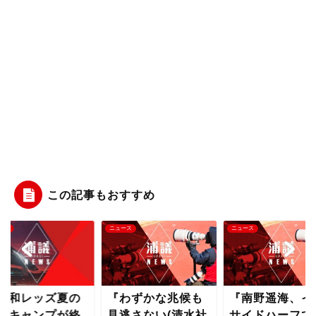
この記事もおすすめ
ース
ニュース
ニュース
浦和レッズ夏の
『わずかな兆候も
『南野遥海、イ
縄キャンプが終
見逃さない(清水社
サイドハーフで