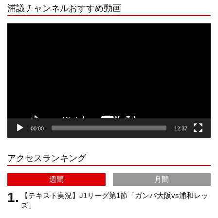
浦議チャンネルおすすめ動画
s
k
u
e
動
画
プ
t
T
T
d
レ
ー
a
o
u
ヤ
ー
g
k
b
00:00
12:37
r
e
アクセスランキング
a
C
週間
月間
m
h
【テキスト実況】J1リーグ第1節「ガンバ大阪vs浦和レッ
ズ」