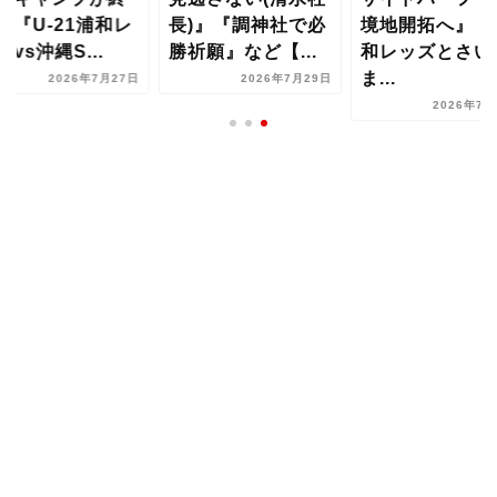
』『U-21浦和レ
長)』『調神社で必
境地開拓へ』『
ズvs沖縄S...
勝祈願』など【...
和レッズとさい
ま...
2026年7月27日
2026年7月29日
2026年7月