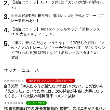
【議論はコチラ】J1リーグ第1節「ガンバ大阪vs浦和レッ
a
ズ」
元日本代表DF山根視来に浦和レッズが正式オファー【プ
n
レー集動画あり】
【議論はコチラ】Juiceスペシャルマッチ「浦和レッズ
n
vsRB大宮アルディージャ」
『浦和に来たんだなというのをすごく実感した(笹)』『大
e
宮さんとのトレーニングマッチが45分×2本、第2グラウン
ドで行われる(曺監督)』など【浦和レッズネタまとめ
(8/2)】
l
サッカーニュース
2026/08/08 10:39
[浦議]浦和レッズについて議論するページ
金子拓郎『10人だろうが勝たなければいけない。この戦いを
『良かった』というためには、次の試合が本当に大事になっ
てくる』J1 G大阪vs浦和 選手コメント抜粋
2026/08/08 10:38
ドメサカブログ
FC東京開幕戦でのDF長友佑都の“挨拶”、スポニチがネタバレ