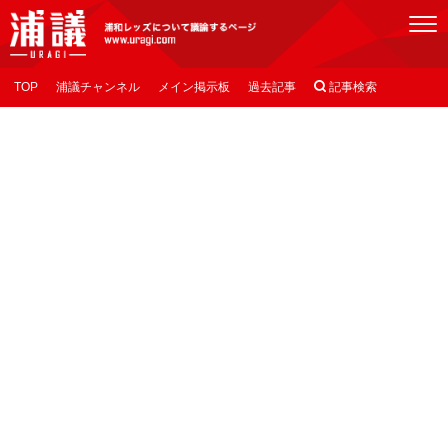
[浦議]浦和レッズについて議論するページ
TOP
浦議チャンネル
メイン掲示板
過去記事

記事検索