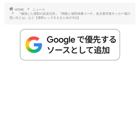
e
t
e
r
e
y
i
HOME
ニュース
『補強した浦和の反攻注目』『関根と池田伸康コーチ。名古屋市港サッカー場の
b
t
n
n
L
思い出とは』など【浦和レッズネタまとめ(7/31)】
o
e
a
o
i
o
r
t
n
k
e
k