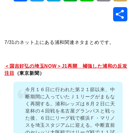
a
w
a
v
i
o
i
共
c
i
t
e
n
p
x
有
e
t
e
r
e
y
i
7/31のネット上にある浦和関連ネタまとめです。
b
t
n
n
L
o
e
a
o
i
＜国吉好弘の埼玉NOW＞J1再開 補強した浦和の反攻
注目
（東京新聞）
o
r
t
n
今月１６日に行われた第２１節以来、中
k
e
k
断期間に入っていたＪ１リーグがまもな
く再開する。浦和レッズは８月２日に天
皇杯の４回戦を名古屋グランパスと戦っ
た後、６日にリーグ戦で横浜Ｆ・マリノ
スを埼玉スタジアムに迎える。中断直前
のセレッソ大阪戦ではリーグ戦で１１試