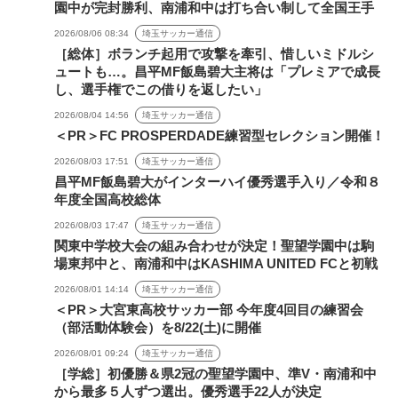
園中が完封勝利、南浦和中は打ち合い制して全国王手
2026/08/06 08:34
埼玉サッカー通信
［総体］ボランチ起用で攻撃を牽引、惜しいミドルシ
ュートも…。昌平MF飯島碧大主将は「プレミアで成長
し、選手権でこの借りを返したい」
2026/08/04 14:56
埼玉サッカー通信
＜PR＞FC PROSPERDADE練習型セレクション開催！
2026/08/03 17:51
埼玉サッカー通信
昌平MF飯島碧大がインターハイ優秀選手入り／令和８
年度全国高校総体
2026/08/03 17:47
埼玉サッカー通信
関東中学校大会の組み合わせが決定！聖望学園中は駒
場東邦中と、南浦和中はKASHIMA UNITED FCと初戦
2026/08/01 14:14
埼玉サッカー通信
＜PR＞大宮東高校サッカー部 今年度4回目の練習会
（部活動体験会）を8/22(土)に開催
2026/08/01 09:24
埼玉サッカー通信
［学総］初優勝＆県2冠の聖望学園中、準V・南浦和中
から最多５人ずつ選出。優秀選手22人が決定