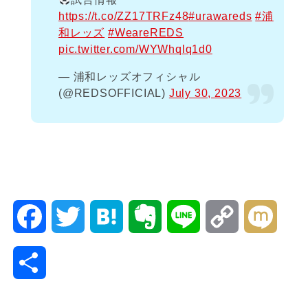
https://t.co/ZZ17TRFz48
#urawareds
#浦
和レッズ
#WeareREDS
pic.twitter.com/WYWhqlq1d0
— 浦和レッズオフィシャル
(@REDSOFFICIAL)
July 30, 2023
F
T
H
E
L
C
M
a
w
a
v
i
o
i
共
c
i
t
e
n
p
x
有