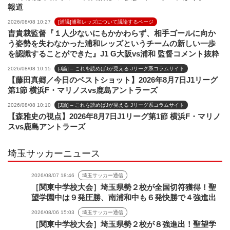
報道
2026/08/08 10:27
[浦議]浦和レッズについて議論するページ
曺貴裁監督『１人少ないにもかかわらず、相手ゴールに向か
う姿勢を失わなかった浦和レッズというチームの新しい一歩
を認識することができた』J1 G大阪vs浦和 監督コメント抜粋
2026/08/08 10:15
[J論] – これを読めばJが見える Jリーグ系コラムサイト
【藤田真郷／今日のベストショット】2026年8月7日J1リーグ
第1節 横浜F・マリノスvs鹿島アントラーズ
2026/08/08 10:10
[J論] – これを読めばJが見える Jリーグ系コラムサイト
【森雅史の視点】2026年8月7日J1リーグ第1節 横浜F・マリノ
スvs鹿島アントラーズ
埼玉サッカーニュース
2026/08/07 18:46
埼玉サッカー通信
［関東中学校大会］埼玉県勢２校が全国切符獲得！聖
望学園中は９発圧勝、南浦和中も６発快勝で４強進出
2026/08/06 15:03
埼玉サッカー通信
［関東中学校大会］埼玉県勢２校が８強進出！聖望学