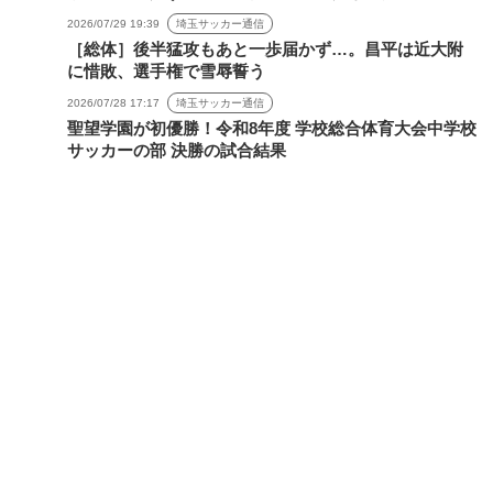
2026/07/29 19:39
埼玉サッカー通信
［総体］後半猛攻もあと一歩届かず…。昌平は近大附
に惜敗、選手権で雪辱誓う
2026/07/28 17:17
埼玉サッカー通信
聖望学園が初優勝！令和8年度 学校総合体育大会中学校
サッカーの部 決勝の試合結果