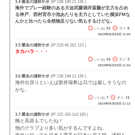
3.4 匿名の浦和サポ
(IP:138.199.21.195 )
海外でプレー経験のある大迫武藤酒井斎藤が主力を占め
る神戸、西村宮市小池あたりを主力としていた横浜FMな
んかと比べたら全然物足りない気もするけどな。
いいね
53
ダメ
6
2023年06月29日 11:00
3.5 匿名の浦和サポ
(IP:218.46.202.123 )
タカハラ・・・
いいね
54
ダメ
2
2023年06月29日 11:04
3.6 匿名の浦和サポ
(IP:138.199.21.195 )
海外出戻りといえば新井瑞希はJ1では厳しそうなの
かな。
いいね
7
ダメ
13
2023年06月29日 11:12
3.7 匿名の浦和サポ
(IP:152.165.114.160 )
梅と高原もでしたね！
他のクラブより多い気がするんですよね。