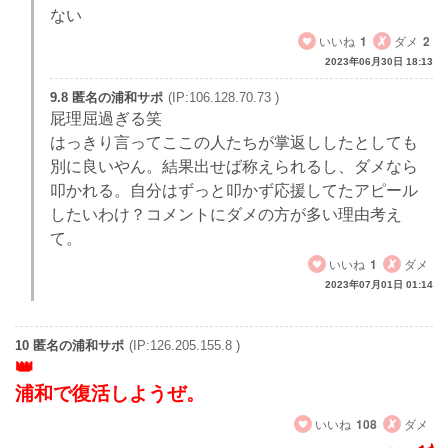
ない
いいね
1
ダメ
2
2023年06月30日 18:13
9.8 匿名の浦和サポ
(IP:106.128.70.73 )
屁理屈過ぎる笑
はっきり言ってここの人たちが掌返ししたとしても
別に良いやん。結果出せば称えられるし、ダメなら
叩かれる。自分はずっと叩かず応援してたアピール
したいわけ？コメントにダメの方が多い理由考え
て。
いいね
1
ダメ
2023年07月01日 01:14
10 匿名の浦和サポ
(IP:126.205.155.8 )
浦和で復活しようぜ。
いいね
108
ダメ