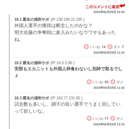
このコメントに返信
2023年06月29日 10:33
18.1 匿名の浦和サポ
(IP:138.199.21.195 )
外国人選手の獲得は断念したのかな？
明大佐藤の争奪戦に参入みたいなウワサもあった
ね。
いいね
14
ダメ
7
2023年06月29日 11:16
18.2 匿名の浦和サポ
(IP:14.8.3.98 )
安部もエカニットも外国人枠食わないし別枠で取るでし
ょ
いいね
35
ダメ
2023年06月29日 11:42
18.3 匿名の浦和サポ
(IP:183.77.231.85 )
試合数も多いし、調子の良い選手でうまく回してい
って欲しいな。
いいね
17
ダメ
2023年06月29日 12:16