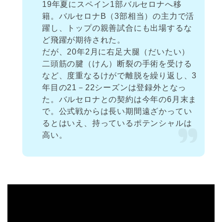
19年夏にスペイン1部バルセロナへ移
籍。バルセロナB（3部相当）の主力で活
躍し、トップの親善試合にも出場するな
ど飛躍が期待された。
だが、20年2月に右足大腿（だいたい）
二頭筋の腱（けん）断裂の手術を受ける
など、度重なるけがで離脱を繰り返し、3
年目の21－22シーズンは登録外となっ
た。バルセロナとの契約は今年の6月末ま
で。公式戦からは長い期間遠ざかってい
るとはいえ、持っているポテンシャルは
高い。