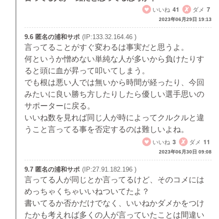
いいね
41
ダメ
7
2023年06月29日 19:13
9.6 匿名の浦和サポ
(IP:133.32.164.46 )
言ってることがすぐ変わるは事実だと思うよ。
何というか憎めない単純な人が多いから負けたりす
ると頭に血が昇って叩いてしまう。
でも根は悪い人では無いから時間が経ったり、今回
みたいに良い勝ち方したりしたら優しい選手思いの
サポーターに戻る。
いいね数を見れば同じ人が時によってクルクルと違
うこと言ってる事を否定するのは難しいよね。
いいね
3
ダメ
11
2023年06月30日 09:08
9.7 匿名の浦和サポ
(IP:27.91.182.196 )
言ってる人が同じとか言ってるけど、そのコメには
めっちゃくちゃいいねついてたよ？
書いてるか否かだけでなく、いいねかダメかをつけ
たかも考えれば多くの人が言っていたことは間違い