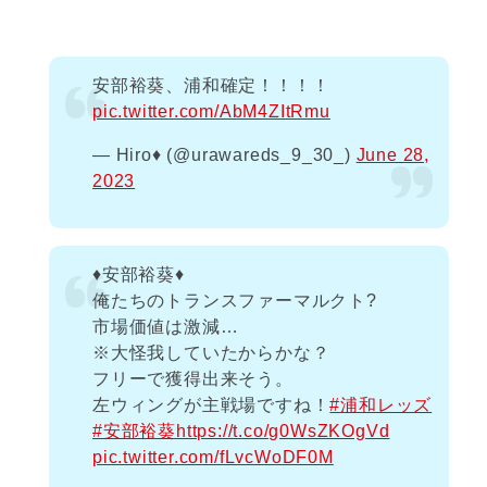
安部裕葵、浦和確定！！！！
pic.twitter.com/AbM4ZItRmu
— Hiro♦️ (@urawareds_9_30_)
June 28,
2023
♦️安部裕葵♦️
俺たちのトランスファーマルクト?
市場価値は激減…
※大怪我していたからかな？
フリーで獲得出来そう。
左ウィングが主戦場ですね！
#浦和レッズ
#安部裕葵
https://t.co/g0WsZKOgVd
pic.twitter.com/fLvcWoDF0M