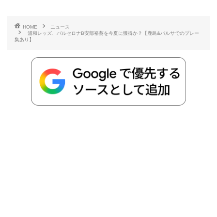
有
e
t
e
r
e
y
i
HOME
ニュース
浦和レッズ、バルセロナB安部裕葵を今夏に獲得か？【鹿島&バルサでのプレー
b
t
n
n
L
集あり】
o
e
a
o
i
o
r
t
n
k
e
k