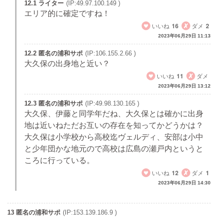
12.1 ライター
(IP:49.97.100.149 )
エリア的に確定ですね！
いいね
16
ダメ
2
2023年06月29日 11:13
12.2 匿名の浦和サポ
(IP:106.155.2.66 )
大久保の出身地と近い？
いいね
11
ダメ
2023年06月29日 13:12
12.3 匿名の浦和サポ
(IP:49.98.130.165 )
大久保、伊藤と同学年だね、大久保とは確かに出身
地は近いねただお互いの存在を知ってかどうかは？
大久保は小学校から高校迄ヴェルディ、安部は小中
と少年団かな地元ので高校は広島の瀬戸内というと
ころに行っている。
いいね
12
ダメ
1
2023年06月29日 14:30
13 匿名の浦和サポ
(IP:153.139.186.9 )