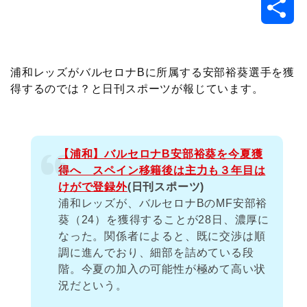
共
c
i
t
e
n
p
x
有
e
t
e
r
e
y
i
浦和レッズがバルセロナBに所属する安部裕葵選手を獲
得するのでは？と日刊スポーツが報じています。
b
t
n
n
L
o
e
a
o
i
【浦和】バルセロナB安部裕葵を今夏獲
o
r
t
n
得へ スペイン移籍後は主力も３年目は
けがで登録外
(日刊スポーツ)
k
e
k
浦和レッズが、バルセロナBのMF安部裕
葵（24）を獲得することが28日、濃厚に
なった。関係者によると、既に交渉は順
調に進んでおり、細部を詰めている段
階。今夏の加入の可能性が極めて高い状
況だという。