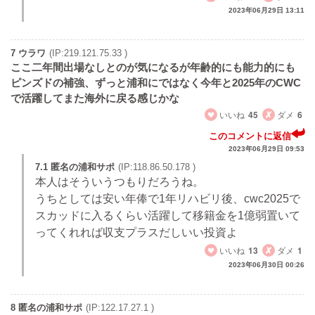
2023年06月29日 13:11
7 ウラワ
(IP:219.121.75.33 )
ここ二年間出場なしとのが気になるが年齢的にも能力的にも
ピンズドの補強、ずっと浦和にではなく今年と2025年のCWC
で活躍してまた海外に戻る感じかな
いいね
45
ダメ
6
このコメントに返信
2023年06月29日 09:53
7.1 匿名の浦和サポ
(IP:118.86.50.178 )
本人はそういうつもりだろうね。
うちとしては安い年俸で1年リハビリ後、cwc2025で
スカッドに入るくらい活躍して移籍金を1億弱置いて
ってくれれば収支プラスだしいい投資よ
いいね
13
ダメ
1
2023年06月30日 00:26
8 匿名の浦和サポ
(IP:122.17.27.1 )