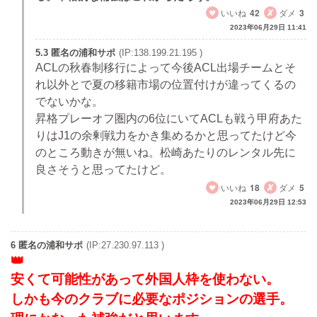
いいね
42
ダメ
3
2023年06月29日 11:41
5.3 匿名の浦和サポ
(IP:138.199.21.195 )
ACLの秋春制移行によって今後ACL出場チームとそ
れ以外とで夏の移籍市場の位置付けが違ってくるの
でないかな。
昇格プレーオフ圏内の6位にいてACLも戦う甲府あた
りはJ1の余剰戦力をかき集めるかと思ってたけど今
のところ動きが無いね。松崎あたりのレンタル先に
良さそうと思ってたけど。
いいね
18
ダメ
5
2023年06月29日 12:53
6 匿名の浦和サポ
(IP:27.230.97.113 )
安くて可能性があって外国人枠を使わない。
しかも今のクラブに必要なポジションの選手。