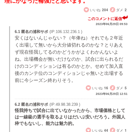
理にかなった補強だと思います。
いいね
204
ダメ
2
このコメントに返信
2023年06月29日 09:53
6.1 匿名の浦和サポ
(IP:106.132.236.1 )
安くはないんじゃない？（年俸ね）それでも２年近
く出場して無いから大分値切れるのかな？とりあえ
ず現在怪我してるのかどうかがよくわかんないよ
ね。出場機会が無いだけなのか、試合に出られるだ
けのコンディションは有るのかとか。せめて加入直
後のカンテ位のコンディションじゃ無いと出場する
前に今シーズン終わりそう。
いいね
16
ダメ
5
2023年06月29日 12:51
6.2 匿名の浦和サポ
(IP:49.98.38.239 )
怪我持ちで試合に出ていなかったから、市場価格として
は一線級の選手を取るよりはだいぶ安いだろう。外国人
枠でもないし、能力は魅力的。
いいね
44
ダメ
1