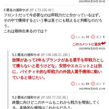
2023年06月29日 09:49
5 匿名の浦和サポ
(IP:1.73.155.49 )
フロントだって今必要なのは即戦力だと分かっているはず。
その中で獲得するという事は直ぐにも戦えると判断なのだろ
う。
これは期待出来るのでは？
いいね
35
ダメ
6
このコメントに返信
2023年06月29日 09:52
5.1 匿名の浦和サポ
(IP:138.199.21.195 )
故障があって2年もブランクがある選手を即戦力とし
て獲らないと思うけどな。安部やエカニットとは別
に、バイティキ的な即戦力の外国人選手獲得に動い
ていると信じたい。
いいね
69
ダメ
7
2023年06月29日 11:06
5.2 匿名の浦和サポ
(IP:183.77.231.85 )
終盤に向けどこのチームもこれから戦力を増強してく
る。本格的な補強はこれからだろう。