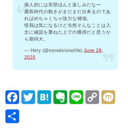
個人的には安部ほんと楽しみだなー
鹿島時代の動きがまだまだ出来るのであ
ればめちゃくちゃ強力な補強。
怪我は気になるけど当然そんなことは入
念に確認を重ねた上での獲得だと思うか
ら期待大。
— Hery (@noredsisnolife)
June 28,
2023
F
T
H
E
L
C
M
a
w
a
v
i
o
i
共
c
i
t
e
n
p
x