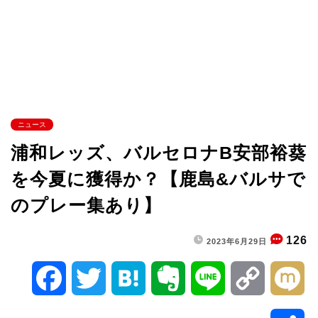
ニュース
浦和レッズ、バルセロナB安部裕葵
を今夏に獲得か？【鹿島&バルサで
のプレー集あり】
126
2023年6月29日
F
T
H
E
L
C
M
a
w
a
v
i
o
i