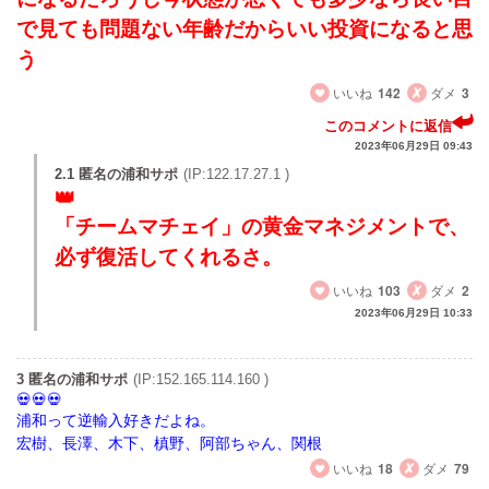
で見ても問題ない年齢だからいい投資になると思
う
いいね
142
ダメ
3
このコメントに返信
2023年06月29日 09:43
2.1 匿名の浦和サポ
(IP:122.17.27.1 )
「チームマチェイ」の黄金マネジメントで、
必ず復活してくれるさ。
いいね
103
ダメ
2
2023年06月29日 10:33
3 匿名の浦和サポ
(IP:152.165.114.160 )
浦和って逆輸入好きだよね。
宏樹、長澤、木下、槙野、阿部ちゃん、関根
いいね
18
ダメ
79