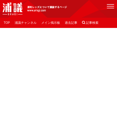
[浦議]浦和レッズについて議論するページ
TOP
浦議チャンネル
メイン掲示板
過去記事

記事検索