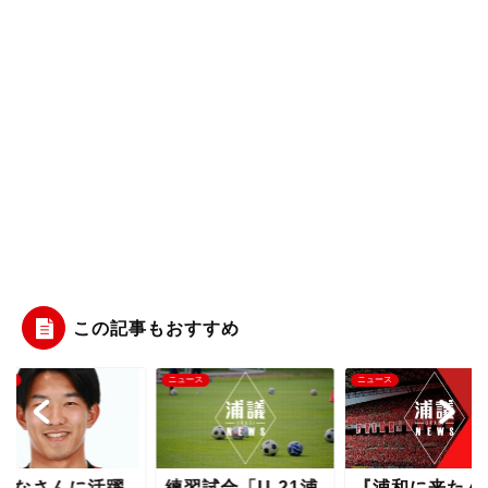
この記事もおすすめ
ース
ニュース
ニュース
みなさんに活躍
練習試合「U-21浦
『浦和に来たん