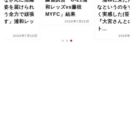
る姿を届けられ
和レッズvs藤枝
なというのをす
よう全力で頑張
MYFC」結果
く実感した(笹)
ます」浦和レッ
『大宮さんとの
2026年7月22日
..
ト...
2026年7月10日
2026年8