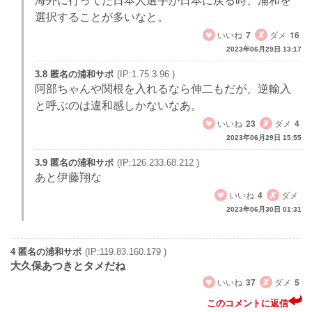
海外に行ってた日本人選手が日本に戻る時、浦和を
選択することが多いなと。
いいね
7
ダメ
16
2023年06月29日 13:17
3.8 匿名の浦和サポ
(IP:1.75.3.96 )
阿部ちゃんや関根を入れるなら伸二もだが、逆輸入
と呼ぶのは違和感しかないなあ。
いいね
23
ダメ
4
2023年06月29日 15:55
3.9 匿名の浦和サポ
(IP:126.233.68.212 )
あと伊藤翔な
いいね
4
ダメ
2023年06月30日 01:31
4 匿名の浦和サポ
(IP:119.83.160.179 )
大久保あつきとタメだね
いいね
37
ダメ
5
このコメントに返信