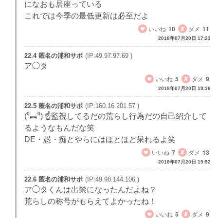
になおも居座っている
これでは今季の最低更新は必至だよ
いいね
10
ダメ
11
2018年07月20日 17:23
22.4 匿名の浦和サポ
(IP:49.97.97.69 )
ア◯タ
いいね
5
ダメ
9
2018年07月20日 19:36
22.5 匿名の浦和サポ
(IP:160.16.201.57 )
(⁰︻⁰) ☝監視してるだの荒らし行為だの自己紹介して
るようなもんだな笑
DE・愚・痴とやらにはほとほと呆れるよ笑
いいね
7
ダメ
13
2018年07月20日 19:52
22.6 匿名の浦和サポ
(IP:49.98.144.106 )
ア◯タくんは出禁になったんだよね？
荒らしの称号がもらえてよかったね！
いいね
5
ダメ
9