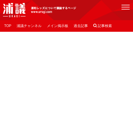
[浦議]浦和レッズについて議論するページ
TOP
浦議チャンネル
メイン掲示板
過去記事

記事検索