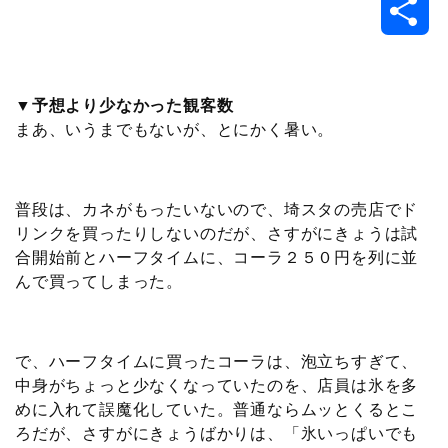
共
c
i
t
e
n
p
x
有
e
t
e
r
e
y
i
▼予想より少なかった観客数
まあ、いうまでもないが、とにかく暑い。
b
t
n
n
L
o
e
a
o
i
普段は、カネがもったいないので、埼スタの売店でド
o
r
t
n
リンクを買ったりしないのだが、さすがにきょうは試
合開始前とハーフタイムに、コーラ２５０円を列に並
k
e
k
んで買ってしまった。
で、ハーフタイムに買ったコーラは、泡立ちすぎて、
中身がちょっと少なくなっていたのを、店員は氷を多
めに入れて誤魔化していた。普通ならムッとくるとこ
ろだが、さすがにきょうばかりは、「氷いっぱいでも