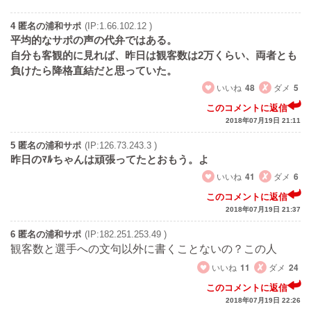
4 匿名の浦和サポ
(IP:1.66.102.12 )
平均的なサポの声の代弁ではある。
自分も客観的に見れば、昨日は観客数は2万くらい、両者とも
負けたら降格直結だと思っていた。
いいね
48
ダメ
5
このコメントに返信
2018年07月19日 21:11
5 匿名の浦和サポ
(IP:126.73.243.3 )
昨日のﾏﾙちゃんは頑張ってたとおもう。よ
いいね
41
ダメ
6
このコメントに返信
2018年07月19日 21:37
6 匿名の浦和サポ
(IP:182.251.253.49 )
観客数と選手への文句以外に書くことないの？この人
いいね
11
ダメ
24
このコメントに返信
2018年07月19日 22:26