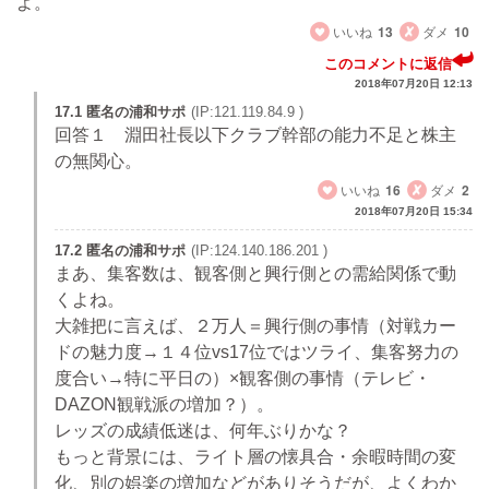
よ。
いいね
13
ダメ
10
このコメントに返信
2018年07月20日 12:13
17.1 匿名の浦和サポ
(IP:121.119.84.9 )
回答１ 淵田社長以下クラブ幹部の能力不足と株主
の無関心。
いいね
16
ダメ
2
2018年07月20日 15:34
17.2 匿名の浦和サポ
(IP:124.140.186.201 )
まあ、集客数は、観客側と興行側との需給関係で動
くよね。
大雑把に言えば、２万人＝興行側の事情（対戦カー
ドの魅力度→１４位vs17位ではツライ、集客努力の
度合い→特に平日の）×観客側の事情（テレビ・
DAZON観戦派の増加？）。
レッズの成績低迷は、何年ぶりかな？
もっと背景には、ライト層の懐具合・余暇時間の変
化、別の娯楽の増加などがありそうだが、よくわか