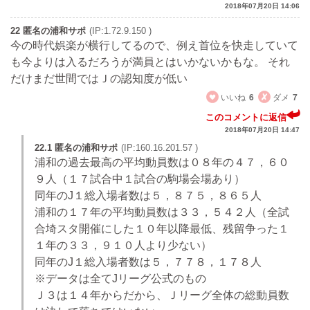
2018年07月20日 14:06
22 匿名の浦和サポ
(IP:1.72.9.150 )
今の時代娯楽が横行してるので、例え首位を快走していて
も今よりは入るだろうが満員とはいかないかもな。 それ
だけまだ世間ではＪの認知度が低い
いいね
6
ダメ
7
このコメントに返信
2018年07月20日 14:47
22.1 匿名の浦和サポ
(IP:160.16.201.57 )
浦和の過去最高の平均動員数は０８年の４７，６０
９人（１７試合中１試合の駒場会場あり）
同年のJ１総入場者数は５，８７５，８６５人
浦和の１７年の平均動員数は３３，５４２人（全試
合埼スタ開催にした１０年以降最低、残留争った１
１年の３３，９１０人より少ない）
同年のJ１総入場者数は５，７７８，１７８人
※データは全てJリーグ公式のもの
Ｊ３は１４年からだから、Ｊリーグ全体の総動員数