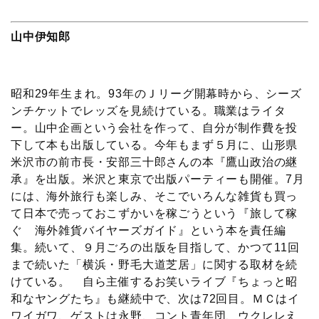
山中伊知郎
昭和29年生まれ。93年のＪリーグ開幕時から、シーズ
ンチケットでレッズを見続けている。職業はライタ
ー。山中企画という会社を作って、自分が制作費を投
下して本も出版している。今年もまず５月に、山形県
米沢市の前市長・安部三十郎さんの本『鷹山政治の継
承』を出版。米沢と東京で出版パーティーも開催。7月
には、海外旅行も楽しみ、そこでいろんな雑貨も買っ
て日本で売っておこずかいを稼ごうという『旅して稼
ぐ 海外雑貨バイヤーズガイド』という本を責任編
集。続いて、９月ごろの出版を目指して、かつて11回
まで続いた「横浜・野毛大道芝居」に関する取材を続
けている。 自ら主催するお笑いライブ『ちょっと昭
和なヤングたち』も継続中で、次は72回目。ＭＣはイ
ワイガワ、ゲストは永野、コント青年団、ウクレレえ