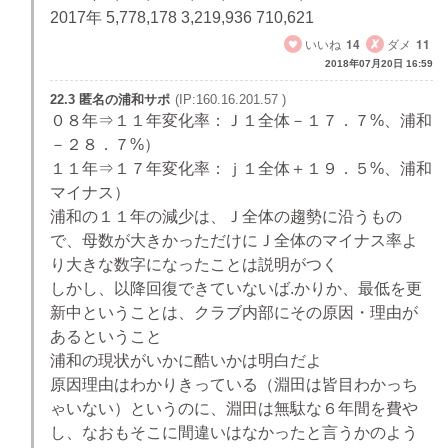
2017年 5,778,178 3,219,936 710,621
いいね
14
ダメ
11
2018年07月20日 16:59
22.3 匿名の浦和サポ
(IP:160.16.201.57 )
０８年⇒１１年変化率：Ｊ１全体－１７．７%、浦和
－２８．７%）
１１年⇒１７年変化率：ｊ１全体＋１９．５%、浦和
マイナス）
浦和の１１年の減少は、Ｊ全体の趨勢に沿うもの
で、母数が大きかっただけにＪ全体のマイナス率よ
り大きな数字になったことは説明がつく
しかし、以降回復できていないば.かりか、最低を更
新中ということは、クラブ内部にその原因・理由が
あるということ
浦和の現状がいかに酷いかは明白だよ
原因理由はわかりきっている（淵田は皆目わかっち
ゃいない）というのに、淵田は無駄な６年間を費や
し、なおもそこに間違いはなかったと言うかのよう