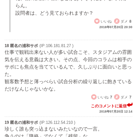
らん。
設問者は、どう見ておられますか？
いいね
ダメ
8
2018年07月20日 20:30
18 匿名の浦和サポ
(IP:106.181.81.27 )
仕事で観戦出来ない人が多い試合こそ、スタジアムの雰囲
気を伝える意義は大きい。その点、今回のコラムは相手の
サポにも焦点を当てているんで、久しぶりに面白いと思っ
た。
観客数予想と薄っぺらい試合分析の繰り返しに飽きている
だけなんじゃないかな。
いいね
7
ダメ
7
このコメントに返信
2018年07月20日 12:14
19 匿名の浦和サポ
(IP:126.112.54.210 )
珍しく誰も突っ込まないみたいなので一言。
争うのは「降格」でなくて「残留」な。