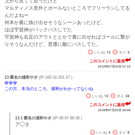
上から見てて思ったけど
マルティノス意外とボールないところでフリーランしてる
んだよねー
何本か裏に抜け出せそうなシーンあったけど、
ほぼ宇賀神がバックパスしてた
宇賀神も右足のアウトととかで裏に出せればゴールに繋が
りそうなんだけど、普通に敵にパスしてた。
いいね
13
ダメ
3
このコメントに返信
2018年07月20日 07:15
13 匿名の浦和サポ
(IP:160.16.201.57 )
この方、本当のところ、浦和がわかってないね
いいね
10
ダメ
38
このコメントに返信
2018年07月20日 08:08
13.1 匿名の浦和サポ
(IP:49.97.98.38 )
ア◯タ
いいね
4
ダメ
9