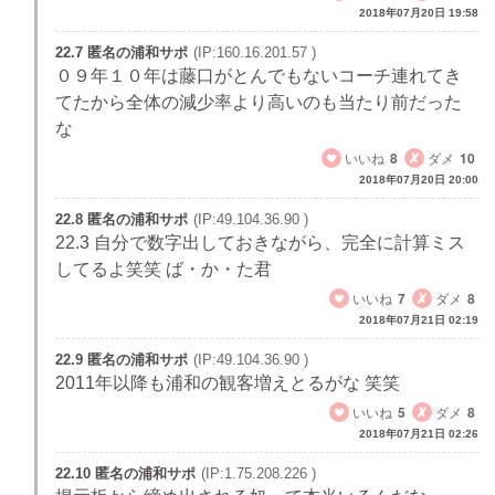
2018年07月20日 19:58
22.7 匿名の浦和サポ
(IP:160.16.201.57 )
０９年１０年は藤口がとんでもないコーチ連れてき
てたから全体の減少率より高いのも当たり前だった
な
いいね
8
ダメ
10
2018年07月20日 20:00
22.8 匿名の浦和サポ
(IP:49.104.36.90 )
22.3 自分で数字出しておきながら、完全に計算ミス
してるよ笑笑 ば・か・た君
いいね
7
ダメ
8
2018年07月21日 02:19
22.9 匿名の浦和サポ
(IP:49.104.36.90 )
2011年以降も浦和の観客増えとるがな 笑笑
いいね
5
ダメ
8
2018年07月21日 02:26
22.10 匿名の浦和サポ
(IP:1.75.208.226 )