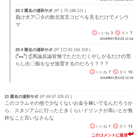
20.3 匿名の浦和サポ
(IP:1.75.198.121 )
負け犬ア◯タの敗北宣言コピペを見るだけでメシウ
マ
いいね
3
ダメ
7
2018年07月21日 11:34
20.4 匿名の浦和サポ
(IP:172.82.156.159 )
(⁰︻⁰) ☝異論反論皆無でただただくやしがるだけの荒
らし出〇痴をなぜ放置するのだろう？？？
いいね
7
ダメ
10
2018年07月21日 12:19
21 匿名の浦和サポ
(IP:49.97.105.61 )
このコラムその他で少なくないお金を稼いでるんだろうか
ら、スタジアムに行ったときくらいドリンクが高いとか無
粋なこと言いなさんな
いいね
1
ダメ
13
このコメントに返信