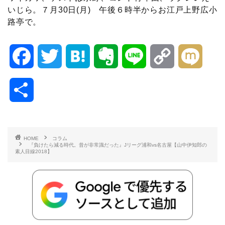
いじら。７月30日(月) 午後６時半からお江戸上野広小
路亭で。
F
T
H
E
L
C
M
a
w
a
v
i
o
i
共
c
i
t
e
n
p
x
有
e
t
e
r
e
y
i
HOME
コラム
『負けたら減る時代。昔が非常識だった』Jリーグ浦和vs名古屋【山中伊知郎の
b
t
n
n
L
素人目線2018】
o
e
a
o
i
o
r
t
n
k
e
k