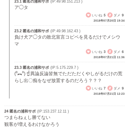
23.1 匿名の浦和サポ
(IP:49.98.151.213 )
ア◯タ
いいね
5
ダメ
9
2018年07月20日 19:34
23.2 匿名の浦和サポ
(IP:49.98.162.43 )
負け犬ア◯タの敗北宣言コピペを見るだけでメシウ
マ
いいね
3
ダメ
6
2018年07月21日 11:36
23.3 匿名の浦和サポ
(IP:5.175.229.7 )
(⁰︻⁰) ☝異論反論皆無でただただくやしがるだけの荒
らし出〇痴をなぜ放置するのだろう？？？
いいね
7
ダメ
9
2018年07月21日 12:23
24 匿名の浦和サポ
(IP:153.237.12.11 )
つまらねぇし勝てない
観客が増えるわけなかろう