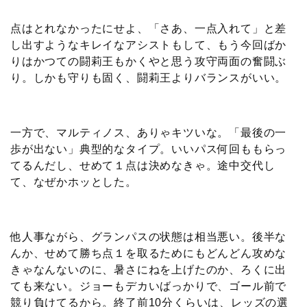
点はとれなかったにせよ、「さあ、一点入れて」と差
し出すようなキレイなアシストもして、もう今回ばか
りはかつての闘莉王もかくやと思う攻守両面の奮闘ぶ
り。しかも守りも固く、闘莉王よりバランスがいい。
一方で、マルティノス、ありゃキツいな。「最後の一
歩が出ない」典型的なタイプ。いいパス何回ももらっ
てるんだし、せめて１点は決めなきゃ。途中交代し
て、なぜかホッとした。
他人事ながら、グランパスの状態は相当悪い。後半な
んか、せめて勝ち点１を取るためにもどんどん攻めな
きゃなんないのに、暑さにねを上げたのか、ろくに出
ても来ない。ジョーもデカいばっかりで、ゴール前で
競り負けてるから。終了前10分くらいは、レッズの選