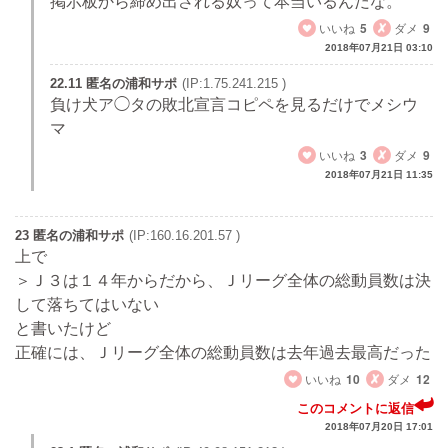
掲示板から締め出される奴って本当いるんだな。
いいね
5
ダメ
9
2018年07月21日 03:10
22.11 匿名の浦和サポ
(IP:1.75.241.215 )
負け犬ア◯タの敗北宣言コピペを見るだけでメシウ
マ
いいね
3
ダメ
9
2018年07月21日 11:35
23 匿名の浦和サポ
(IP:160.16.201.57 )
上で
＞Ｊ３は１４年からだから、Ｊリーグ全体の総動員数は決
して落ちてはいない
と書いたけど
正確には、Ｊリーグ全体の総動員数は去年過去最高だった
いいね
10
ダメ
12
このコメントに返信
2018年07月20日 17:01