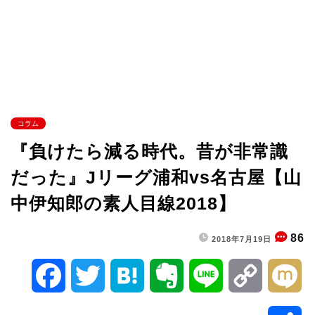
コラム
『負けたら減る時代。昔が非常識
だった』Jリーグ浦和vs名古屋【山
中伊知郎の素人目線2018】
86
2018年7月19日
F
T
H
E
L
C
M
a
w
a
v
i
o
i