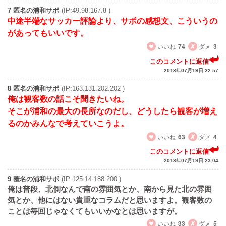
7 匿名の浦和サポ
(IP:49.98.167.8 )
中途半端なサッカー評論より、サポの感想文、こういうの
があってもいいです。
いいね
74
ダメ
3
このコメントに返信
2018年07月19日 22:57
8 匿名の浦和サポ
(IP:163.131.202.202 )
俺は観客数の話こそ聞きたいね。
そこが浦和の最大の長所なのだし、どうしたら観客が増え
るのかみんなで考えていこうよ。
いいね
63
ダメ
4
このコメントに返信
2018年07月19日 23:04
9 匿名の浦和サポ
(IP:125.14.188.200 )
俺は普段、北側なんで南の雰囲気とか、南から見た北の雰囲
気とか、他にはない貴重なコラムだと思いますよ。観客数の
ことは毎回じゃなくてもいいかなとは思いますが。
いいね
33
ダメ
5