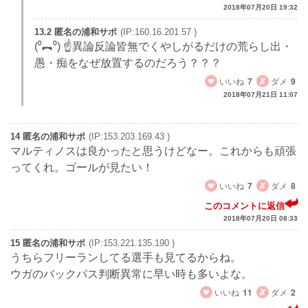
2018年07月20日 19:32
13.2 匿名の浦和サポ
(IP:160.16.201.57 )
(⁰︻⁰) ☝異論反論皆無でくやしがるだけの荒らし出・
愚・痴をなぜ放置するのだろう？？？
いいね
7
ダメ
9
2018年07月21日 11:07
14 匿名の浦和サポ
(IP:153.203.169.43 )
マルティノスは良かったと思うけどなー。これからも頑張
ってくれ。ゴールが見たい！
いいね
7
ダメ
8
このコメントに返信
2018年07月20日 08:33
15 匿名の浦和サポ
(IP:153.221.135.190 )
うちらフリーランしてる選手も見てるからね。
ウガのバックパス判断異常に早い時も多いよな。
いいね
11
ダメ
2