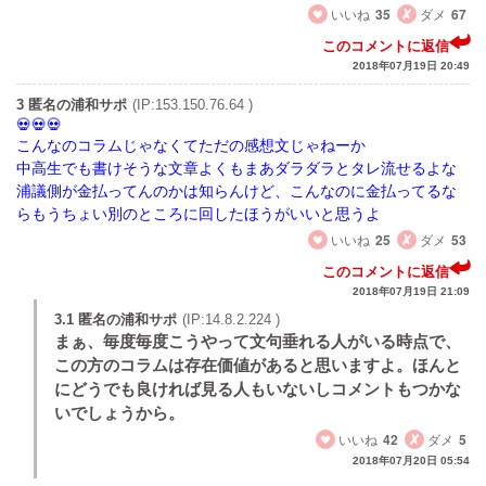
いいね
35
ダメ
67
このコメントに返信
2018年07月19日 20:49
3 匿名の浦和サポ
(IP:153.150.76.64 )
こんなのコラムじゃなくてただの感想文じゃねーか
中高生でも書けそうな文章よくもまあダラダラとタレ流せるよな
浦議側が金払ってんのかは知らんけど、こんなのに金払ってるな
らもうちょい別のところに回したほうがいいと思うよ
いいね
25
ダメ
53
このコメントに返信
2018年07月19日 21:09
3.1 匿名の浦和サポ
(IP:14.8.2.224 )
まぁ、毎度毎度こうやって文句垂れる人がいる時点で、
この方のコラムは存在価値があると思いますよ。ほんと
にどうでも良ければ見る人もいないしコメントもつかな
いでしょうから。
いいね
42
ダメ
5
2018年07月20日 05:54