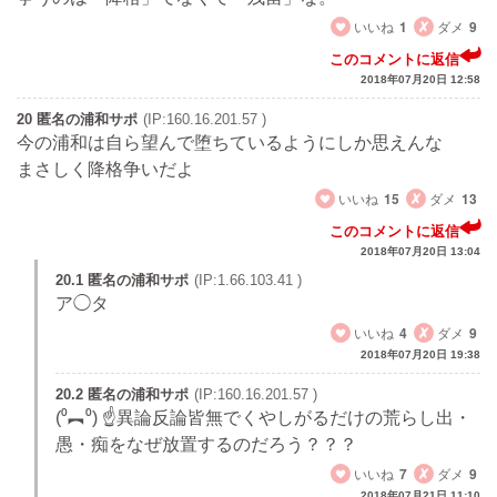
いいね
1
ダメ
9
このコメントに返信
2018年07月20日 12:58
20 匿名の浦和サポ
(IP:160.16.201.57 )
今の浦和は自ら望んで堕ちているようにしか思えんな
まさしく降格争いだよ
いいね
15
ダメ
13
このコメントに返信
2018年07月20日 13:04
20.1 匿名の浦和サポ
(IP:1.66.103.41 )
ア◯タ
いいね
4
ダメ
9
2018年07月20日 19:38
20.2 匿名の浦和サポ
(IP:160.16.201.57 )
(⁰︻⁰) ☝異論反論皆無でくやしがるだけの荒らし出・
愚・痴をなぜ放置するのだろう？？？
いいね
7
ダメ
9
2018年07月21日 11:10