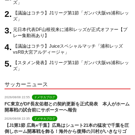
ズ」
【議論はコチラ】J1リーグ第1節「ガンバ大阪vs浦和レッ
a
ズ」
元日本代表DF山根視来に浦和レッズが正式オファー【プ
n
レー集動画あり】
【議論はコチラ】Juiceスペシャルマッチ「浦和レッズ
n
vsRB大宮アルディージャ」
【スタメン発表】J1リーグ第1節「ガンバ大阪vs浦和レッ
e
ズ」
サッカーニュース
l
2026/08/08 22:55
ドメサカブログ
FC東京がDF長友佑都との契約更新を正式発表 本人がホーム
開幕戦の試合前にサポーターへ報告
2026/08/08 22:35
ドメサカブログ
【J1第1節 広島×千葉】広島はシュート21本の猛攻で千葉を圧
倒しホーム開幕戦を飾る！海外から復帰の川村がいきなりゴ