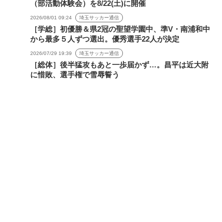
（部活動体験会）を8/22(土)に開催
2026/08/01 09:24
埼玉サッカー通信
［学総］初優勝＆県2冠の聖望学園中、準V・南浦和中
から最多５人ずつ選出。優秀選手22人が決定
2026/07/29 19:39
埼玉サッカー通信
［総体］後半猛攻もあと一歩届かず…。昌平は近大附
に惜敗、選手権で雪辱誓う