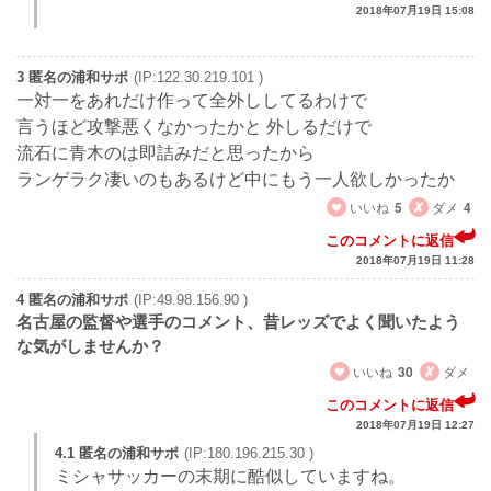
2018年07月19日 15:08
3 匿名の浦和サポ
(IP:122.30.219.101 )
一対一をあれだけ作って全外ししてるわけで
言うほど攻撃悪くなかったかと 外しるだけで
流石に青木のは即詰みだと思ったから
ランゲラク凄いのもあるけど中にもう一人欲しかったか
いいね
5
ダメ
4
このコメントに返信
2018年07月19日 11:28
4 匿名の浦和サポ
(IP:49.98.156.90 )
名古屋の監督や選手のコメント、昔レッズでよく聞いたよう
な気がしませんか？
いいね
30
ダメ
このコメントに返信
2018年07月19日 12:27
4.1 匿名の浦和サポ
(IP:180.196.215.30 )
ミシャサッカーの末期に酷似していますね。