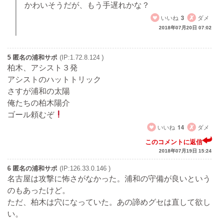
かわいそうだが、もう手遅れかな？
いいね
3
ダメ
2018年07月20日 07:02
5 匿名の浦和サポ
(IP:1.72.8.124 )
柏木、アシスト３発
アシストのハットトリック
さすが浦和の太陽
俺たちの柏木陽介
ゴール頼むぞ
いいね
14
ダメ
このコメントに返信
2018年07月19日 15:24
6 匿名の浦和サポ
(IP:126.33.0.146 )
名古屋は攻撃に怖さがなかった。浦和の守備が良いという
のもあったけど。
ただ、柏木は穴になっていた。あの諦めグセは直して欲し
い。