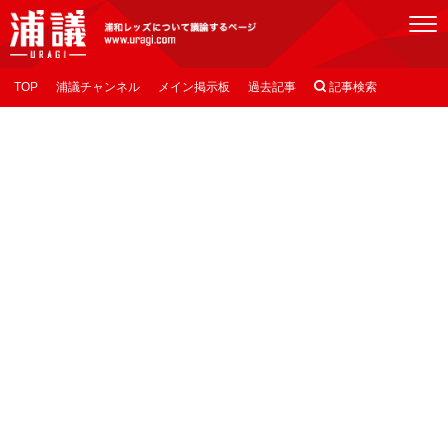
[浦議]浦和レッズについて議論するページ
TOP
浦議チャンネル
メイン掲示板
過去記事

記事検索