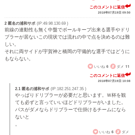
このコメントに返信
2018年07月19日 09:50
2 匿名の浦和サポ
(IP:49.98.130.69 )
前線の連動性も無く中盤でボールキープ出来る選手やドリ
ブラーが居ないこの現状では流れの中で点を決めるのは難
しい。
それに両サイドが宇賀神と橋岡の守備的な選手ではどうに
もならない。
いいね
6
ダメ
11
このコメントに返信
2018年07月19日 10:08
2.1 匿名の浦和サポ
(IP:182.251.247.35 )
やっぱりドリブラーが必要だと思います。Ｗ杯を観
ても必ずと言っていいほどドリブラーがいました。
パスがダメならドリブラーで仕掛けるチームになら
ないと
。
いいね
6
ダメ