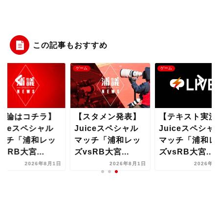
この記事もおすすめ
ム
ゲーム
ゲーム
議論はコチラ】
【スタメン発表】
【テキスト実況
uiceスペシャル
Juiceスペシャル
Juiceスペシャ
ッチ「浦和レッ
マッチ「浦和レッ
マッチ「浦和レ
vsRB大宮...
ズvsRB大宮...
ズvsRB大宮...
2026年8月1日
2026年8月1日
2026年8