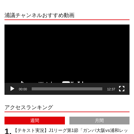
n
i
o
e
浦議チャンネルおすすめ動画
s
k
u
e
動
画
プ
t
T
T
d
レ
ー
a
o
u
ヤ
ー
g
k
b
00:00
12:37
r
e
アクセスランキング
a
C
週間
月間
m
h
【テキスト実況】J1リーグ第1節「ガンバ大阪vs浦和レッ