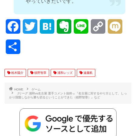
やっていきたいです。
F
T
H
E
L
C
M
a
w
a
v
i
o
i
共
c
i
t
e
n
p
x
有
e
t
e
r
e
y
i
柏木陽介
槙野智章
浦和レッズ
遠藤航
b
t
n
n
L
HOME
ゲーム
Jリーグ 浦和vs名古屋 選手コメント抜粋→『名古屋に対するやり方として、しっ
かり我慢しながら勝ち切るということができた（槙野智章）』など
o
e
a
o
i
o
r
t
n
k
e
k