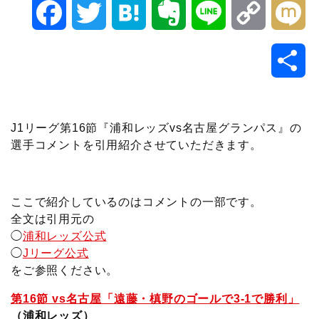
F
T
H
E
L
C
M
a
w
a
v
i
o
i
共
c
i
t
e
n
p
x
有
e
t
e
r
e
y
i
J1リーグ第16節『浦和レッズvs名古屋グランパス』の
選手コメントを引用紹介させていただきます。
b
t
n
n
L
o
e
a
o
i
ここで紹介しているのはコメントの一部です。
o
r
t
n
全文は引用元の
◯
浦和レッズ公式
k
e
k
◯
Jリーグ公式
をご参照ください。
第16節 vs名古屋「遠藤・槙野のゴールで3-1で勝利」
（浦和レッズ）