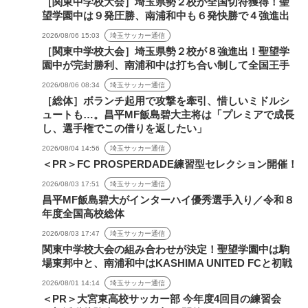
［関東中学校大会］埼玉県勢２校が全国切符獲得！聖
望学園中は９発圧勝、南浦和中も６発快勝で４強進出
2026/08/06 15:03
埼玉サッカー通信
［関東中学校大会］埼玉県勢２校が８強進出！聖望学
園中が完封勝利、南浦和中は打ち合い制して全国王手
2026/08/06 08:34
埼玉サッカー通信
［総体］ボランチ起用で攻撃を牽引、惜しいミドルシ
ュートも…。昌平MF飯島碧大主将は「プレミアで成長
し、選手権でこの借りを返したい」
2026/08/04 14:56
埼玉サッカー通信
＜PR＞FC PROSPERDADE練習型セレクション開催！
2026/08/03 17:51
埼玉サッカー通信
昌平MF飯島碧大がインターハイ優秀選手入り／令和８
年度全国高校総体
2026/08/03 17:47
埼玉サッカー通信
関東中学校大会の組み合わせが決定！聖望学園中は駒
場東邦中と、南浦和中はKASHIMA UNITED FCと初戦
2026/08/01 14:14
埼玉サッカー通信
＜PR＞大宮東高校サッカー部 今年度4回目の練習会