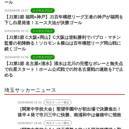
ール
2026/08/08 22:27
ドメサカブログ
【J1第1節 福岡×神戸】J1百年構想リーグ王者の神戸が福岡を
下し白星発進！エース大迫が決勝ゴール
2026/08/08 22:15
ドメサカブログ
【J1第1節 C大阪×岡山】C大阪は逆転勝利でパブロ・マチン
監督の初陣飾る！ソロモン＆横山は百年構想リーグ岡山戦に
続くゴール
2026/08/08 21:55
ドメサカブログ
【J1第1節 名古屋×清水】清水は北川の完璧なボレーと無失点
で白星スタート！ホーム公式戦での対名古屋戦の連敗を7で止
める
埼玉サッカーニュース
2026/08/08 16:21
埼玉サッカー通信
［関東中学校大会］聖望学園中が初出場で決勝進出！
後半４発で市川三中に快勝、南浦和中は修徳中に惜敗
2026/08/07 18:46
埼玉サッカー通信