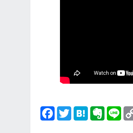
F
T
H
E
L
a
w
a
v
i