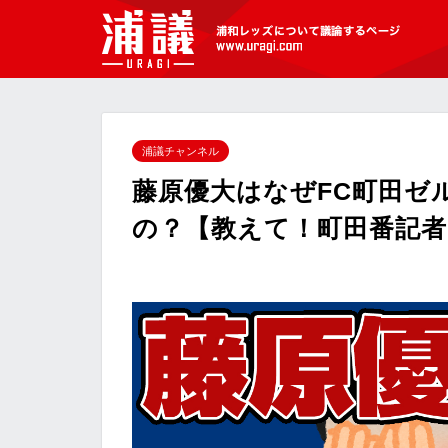
[浦議]浦和レッズについて議論するペ
ージ
浦議チャンネル
藤原優大はなぜFC町田ゼ
の？【教えて！町田番記者