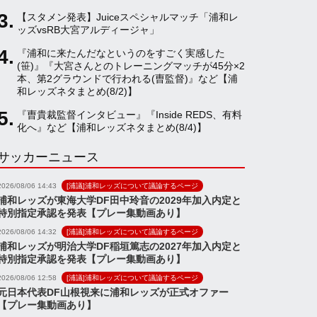
【スタメン発表】Juiceスペシャルマッチ「浦和レ
a
ッズvsRB大宮アルディージャ」
『浦和に来たんだなというのをすごく実感した
(笹)』『大宮さんとのトレーニングマッチが45分×2
n
本、第2グラウンドで行われる(曺監督)』など【浦
和レッズネタまとめ(8/2)】
n
『曺貴裁監督インタビュー』『Inside REDS、有料
化へ』など【浦和レッズネタまとめ(8/4)】
サッカーニュース
e
2026/08/06 14:43
[浦議]浦和レッズについて議論するページ
l
浦和レッズが東海大学DF田中玲音の2029年加入内定と
特別指定承認を発表【プレー集動画あり】
2026/08/06 14:32
[浦議]浦和レッズについて議論するページ
浦和レッズが明治大学DF稲垣篤志の2027年加入内定と
特別指定承認を発表【プレー集動画あり】
2026/08/06 12:58
[浦議]浦和レッズについて議論するページ
元日本代表DF山根視来に浦和レッズが正式オファー
【プレー集動画あり】