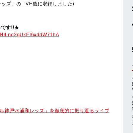
レッズ」のLIVE後に収録しました)
です!!★
AFN4-ne2gUkEl6xddW71hA
セル神戸vs浦和レッズ」を徹底的に振り返るライブ