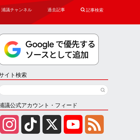
浦議チャンネル
過去記事

記事検索
サイト検索
浦議公式アカウント・フィード
I
T
X
Y
F