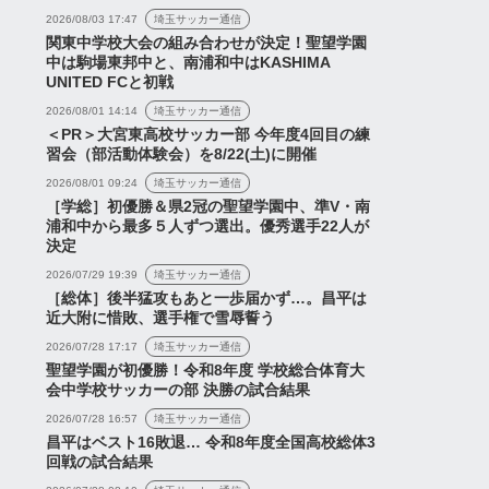
2026/08/03 17:47
埼玉サッカー通信
関東中学校大会の組み合わせが決定！聖望学園
中は駒場東邦中と、南浦和中はKASHIMA
UNITED FCと初戦
2026/08/01 14:14
埼玉サッカー通信
＜PR＞大宮東高校サッカー部 今年度4回目の練
習会（部活動体験会）を8/22(土)に開催
2026/08/01 09:24
埼玉サッカー通信
［学総］初優勝＆県2冠の聖望学園中、準V・南
浦和中から最多５人ずつ選出。優秀選手22人が
決定
2026/07/29 19:39
埼玉サッカー通信
［総体］後半猛攻もあと一歩届かず…。昌平は
近大附に惜敗、選手権で雪辱誓う
2026/07/28 17:17
埼玉サッカー通信
聖望学園が初優勝！令和8年度 学校総合体育大
会中学校サッカーの部 決勝の試合結果
2026/07/28 16:57
埼玉サッカー通信
昌平はベスト16敗退… 令和8年度全国高校総体3
回戦の試合結果