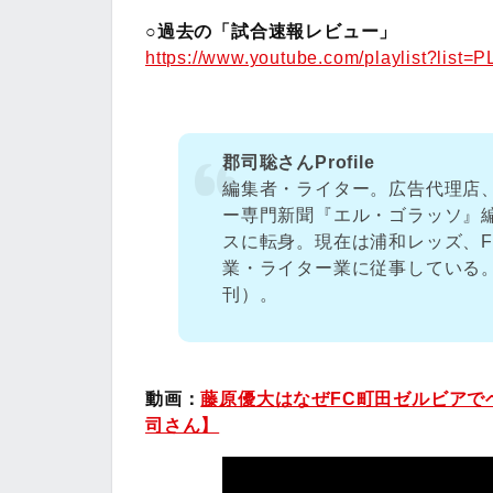
○過去の「試合速報レビュー」
https://www.youtube.com/playlist?li
郡司聡さんProfile
編集者・ライター。広告代理店、
ー専門新聞『エル・ゴラッソ』編
スに転身。現在は浦和レッズ、
業・ライター業に従事している
刊）。
動画：
藤原優大はなぜFC町田ゼルビアで
司さん】