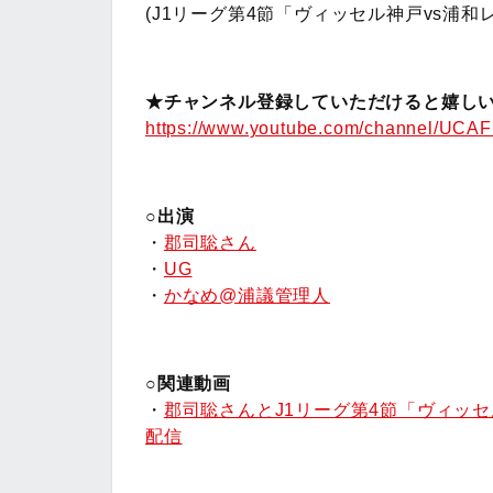
(J1リーグ第4節「ヴィッセル神戸vs浦和
★チャンネル登録していただけると嬉しい
https://www.youtube.com/channel/UC
○出演
・
郡司聡さん
・
UG
・
かなめ@浦議管理人
○関連動画
・
郡司聡さんとJ1リーグ第4節「ヴィッ
配信