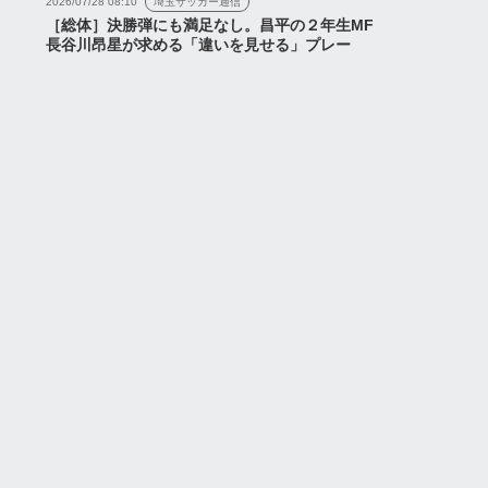
2026/07/28 08:10
埼玉サッカー通信
［総体］決勝弾にも満足なし。昌平の２年生MF
長谷川昂星が求める「違いを見せる」プレー
ャンネル
浦議チャンネル
裁監督体制で浦和の戦
曺貴裁監督体制「初練習試
どう変わった？公開ル
合」をルール遵守で徹底深
遵守で徹底分析【切り
掘りLIVE(浦研プラスコラ
】
ボ)【7...
2026年7月16日
2026年7月12日