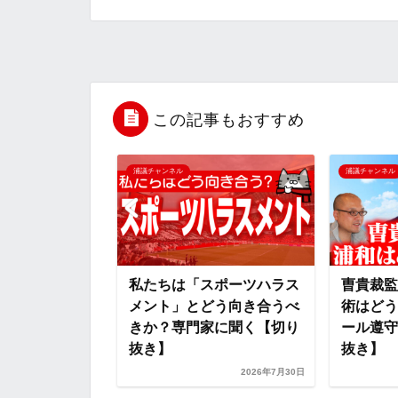
c
i
t
e
n
e
t
e
r
e
b
t
n
n
この記事もおすすめ
o
e
a
o
浦議チャンネル
浦議チャンネル
o
r
t
k
e
スポーツハラス
曺貴裁監督体制で浦和の戦
曺貴裁監
どう向き合うべ
術はどう変わった？公開ル
合」をル
家に聞く【切り
ール遵守で徹底分析【切り
掘りLI
抜き】
ボ)【7...
2026年7月30日
2026年7月16日