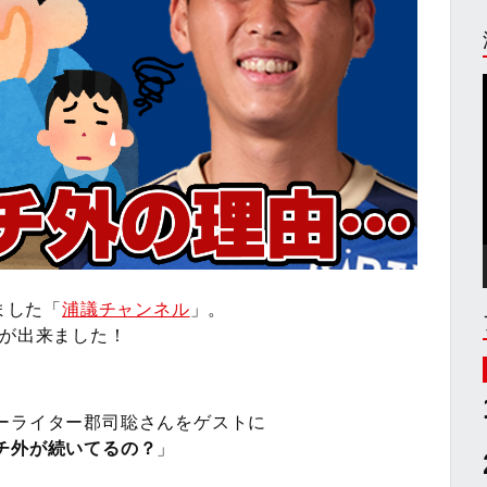
ました「
浦議チャンネル
」。
画が出来ました！
ーライター郡司聡さんをゲストに
チ外が続いてるの？
」