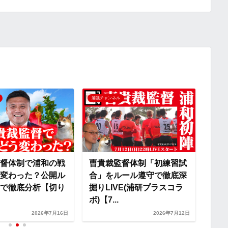
p
x
y
i
L
i
浦議チャンネル
浦議チ
n
k
督体制「初練習試
私たちは「スポーツハラス
曺貴
ール遵守で徹底深
メント」とどう向き合うべ
術は
VE(浦研プラスコラ
きか？専門家に聞く【切り
ール
抜き】
抜き
2026年7月12日
2026年7月30日