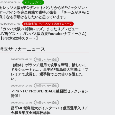
2026/08/06 08:14
ドメサカブログ
セレッソ大阪がFCザンクトパウリからMFジャクソン・
アーバインを完全移籍で獲得と発表 「チームがさらに
良くなる手助けをしたいと思っています」
2026/08/06 07:00
[浦議]浦和レッズについて議論するページ
「ガンバ大阪vs浦和レッズ」まったりプレビュー
LIVE(ゲスト：ガンバ大阪応援Youtuberナフィーさん)
【8/6(木)22時スタート】
埼玉サッカーニュース
2026/08/06 08:34
埼玉サッカー通信
［総体］ボランチ起用で攻撃を牽引、惜しいミ
ドルシュートも…。昌平MF飯島碧大主将は「プ
レミアで成長し、選手権でこの借りを返した
い」
2026/08/04 14:56
埼玉サッカー通信
＜PR＞FC PROSPERDADE練習型セレクション
開催！
2026/08/03 17:51
埼玉サッカー通信
昌平MF飯島碧大がインターハイ優秀選手入り／
令和８年度全国高校総体