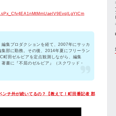
st=PLsPx_Cfv4EA1nMtMmUaelV9EvqlLgYtCm
編集プロダクションを経て、2007年にサッカ
集部に勤務。その後、2014年夏にフリーラン
FC町田ゼルビアを定点観測しながら、編集
。著書に『不屈のゼルビア』（スクワッド・
ベンチ外が続いてるの？【教えて！町田番記者 郡