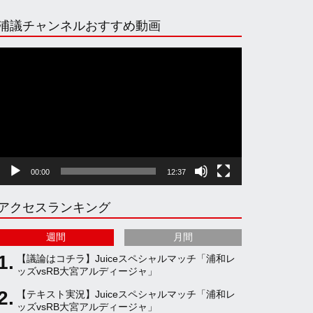
n
i
o
e
浦議チャンネルおすすめ動画
s
k
u
e
動
画
プ
t
T
T
d
レ
ー
ヤ
a
o
u
ー
00:00
12:37
g
k
b
アクセスランキング
r
e
週間
月間
a
C
【議論はコチラ】Juiceスペシャルマッチ「浦和レ
ッズvsRB大宮アルディージャ」
【テキスト実況】Juiceスペシャルマッチ「浦和レ
m
h
ッズvsRB大宮アルディージャ」