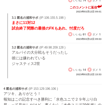
いいね
74
ダメ
1
このコメントに返信
2023年03月12日 09:01
3.1 匿名の浦和サポ
(IP:106.155.5.198 )
まさに11対12
試合終了間際の最後のFKもあれ、忖度だろ
いいね
61
ダメ
1
2023年03月12日 09:03
3.2 匿名の浦和サポ
(IP:49.98.209.128 )
アルパイの大分戦もそうだったし
彼には嫌われている
ジャスティス2世
いいね
14
ダメ
1
2023年03月12日 15:53
4 匿名の浦和サポ
(IP:153.129.196.106 )
アツキ、ありがとう！
報知はこの記念すべき勝利に「水色ユニで２９年ぶり白
星」って見出しだけど、書くなら「水色ユニで29年越しの