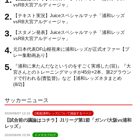
vsRB大宮アルディージャ」
【テキスト実況】Juiceスペシャルマッチ「浦和レッズ
a
vsRB大宮アルディージャ」
【スタメン発表】Juiceスペシャルマッチ「浦和レッズ
n
vsRB大宮アルディージャ」
元日本代表DF山根視来に浦和レッズが正式オファー【プ
n
レー集動画あり】
『浦和に来たんだなというのをすごく実感した(笹)』『大
e
宮さんとのトレーニングマッチが45分×2本、第2グラウン
ドで行われる(曺監督)』など【浦和レッズネタまとめ
(8/2)】
l
サッカーニュース
2026/08/07 12:10
[浦議]浦和レッズについて議論するページ
【試合前の議論はコチラ】J1リーグ第1節「ガンバ大阪vs浦和
レッズ」
2026/08/06 23:56
ドメサカブログ