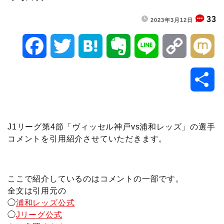
33
2023年3月12日
F
T
H
E
L
C
M
a
w
a
v
i
o
i
共
c
i
t
e
n
p
x
有
e
t
e
r
e
y
i
J1リーグ第4節「ヴィッセル神戸vs浦和レッズ」の選手
コメントを引用紹介させていただきます。
b
t
n
n
L
o
e
a
o
i
ここで紹介しているのはコメントの一部です。
o
r
t
n
全文は引用元の
◯
浦和レッズ公式
k
e
k
◯
Jリーグ公式