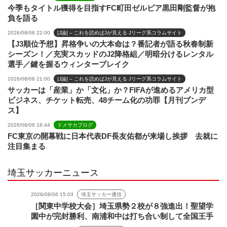
今季もタイトル獲得を目指すFC町田ゼルビア黒田剛監督が抱
負を語る
2026/08/06 22:00
[J論] – これを読めばJが見える Jリーグ系コラムサイト
【J3順位予想】昇格争いの大本命は？番記者が語る秋春制新
シーズン！／充実スカッドのJ2降格組／明暗分けるレンタル
選手／鍵を握るウィンターブレイク
2026/08/06 21:00
[J論] – これを読めばJが見える Jリーグ系コラムサイト
サッカーは「産業」か「文化」か？FIFAが進めるアメリカ型
ビジネス、チケット転売、48チーム化の功罪【月刊ブンデ
ス】
2026/08/06 18:44
ドメサカブログ
FC東京の開幕戦に日本代表DF長友佑都が来場し挨拶 去就に
注目集まる
埼玉サッカーニュース
2026/08/06 15:03
埼玉サッカー通信
［関東中学校大会］埼玉県勢２校が８強進出！聖望学
園中が完封勝利、南浦和中は打ち合い制して全国王手