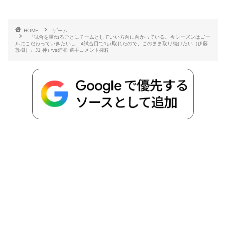
有
e
t
e
r
e
y
i
HOME
ゲーム
『試合を重ねるごとにチームとしていい方向に向かっている。今シーズンはゴー
b
t
n
n
L
ルにこだわっていきたいし、4試合目で1点取れたので、このまま取り続けたい（伊藤
敦樹）』J1 神戸vs浦和 選手コメント抜粋
o
e
a
o
i
o
r
t
n
k
e
k