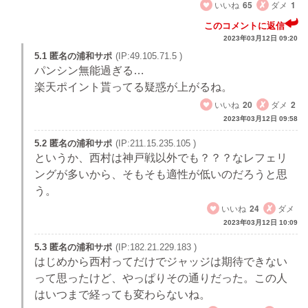
いいね
65
ダメ
1
このコメントに返信
2023年03月12日 09:20
5.1 匿名の浦和サポ
(IP:49.105.71.5 )
パンシン無能過ぎる…
楽天ポイント貰ってる疑惑が上がるね。
いいね
20
ダメ
2
2023年03月12日 09:58
5.2 匿名の浦和サポ
(IP:211.15.235.105 )
というか、西村は神戸戦以外でも？？？なレフェリ
ングが多いから、そもそも適性が低いのだろうと思
う。
いいね
24
ダメ
2023年03月12日 10:09
5.3 匿名の浦和サポ
(IP:182.21.229.183 )
はじめから西村ってだけでジャッジは期待できない
って思ったけど、やっぱりその通りだった。この人
はいつまで経っても変わらないね。