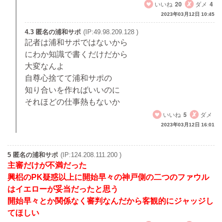
いいね
20
ダメ
4
2023年03月12日 10:45
4.3 匿名の浦和サポ
(IP:49.98.209.128 )
記者は浦和サポではないから
にわか知識で書くだけだから
大変なんよ
自尊心捨てて浦和サポの
知り合いを作ればいいのに
それほどの仕事熱もないか
いいね
5
ダメ
2023年03月12日 16:01
5 匿名の浦和サポ
(IP:124.208.111.200 )
主審だけが不満だった
興梠のPK疑惑以上に開始早々の神戸側の二つのファウル
はイエローが妥当だったと思う
開始早々とか関係なく審判なんだから客観的にジャッジし
てほしい