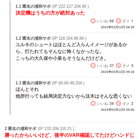
1.1 匿名の浦和サポ
(IP:222.227.204.95 )
決定機はうちの方が絶対あった
いいね
68
ダメ
1
2023年03月12日 08:35
1.2 匿名の浦和サポ
(IP:118.154.86.84 )
ユルキのシュートはほとんど入らんイメージがあるか
ら、打たれてもそんなに怖くなかったな。
こっちの大久保や小泉もそうなんだけどさ。
いいね
37
ダメ
3
2023年03月12日 09:18
1.3 匿名の浦和サポ
(IP:60.60.49.204 )
ほんとそれ
他所行っても結局決定力ないから汰木はそんな恐くない
いいね
29
ダメ
2
2023年03月12日 09:56
2 匿名の浦和サポ
(IP:133.209.110.21 )
勝ったからいいけど、後半のVAR確認してたけどハンドじ