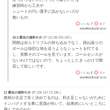
練習時から工夫や
シュートの巧い選手に訊かないハズが
無いもの
いいね
7
ダメ
2023年03月12日 16:17
10.2 匿名の浦和サポ
(IP:111.98.254.193 )
関根は自らドリブルの持ち込みでなく、跳ね返りの
ボールは強烈な地を這うようなシュートを打てる
し、実際そのゴールを見ています。ゴールセンスが
ないわけではないので、ちょっとしたきっかけで開
花して欲しいです。
いいね
2
ダメ
2023年03月13日 12:13
11 匿名の浦和サポ
(IP:106.157.13.196 )
敦樹が左足で良く決めてるのは、利き足じゃないがために
インパクトする事に意識が向いて、結果的にいいところに
飛んでるのかな。