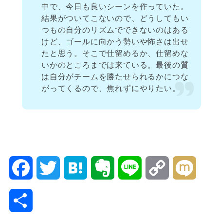
中で、今日も良いシーンを作っていた。
結果がついてこないので、どうしてもい
つもの自分のリズムでできないのはある
けど、ゴールに向かう勢いや怖さは出せ
たと思う。そこで仕留めるか、仕留めな
いかのところまでは来ている。最後の質
は自分がチームを勝たせられるかにつな
がってくるので、焦れずにやりたい。
F
T
H
E
L
C
M
a
w
a
v
i
o
i
共
c
i
t
e
n
p
x