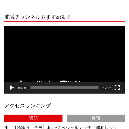
n
i
o
e
浦議チャンネルおすすめ動画
s
k
u
e
動
画
プ
t
T
T
d
レ
ー
a
o
u
ヤ
ー
g
k
b
00:00
12:37
r
e
アクセスランキング
a
C
週間
月間
m
h
【議論はコチラ】Juiceスペシャルマッチ「浦和レッズ