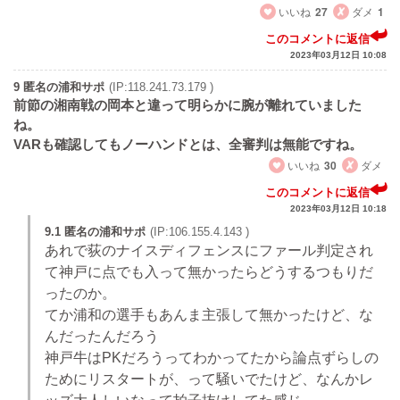
いいね
27
ダメ
1
このコメントに返信
2023年03月12日 10:08
9 匿名の浦和サポ
(IP:118.241.73.179 )
前節の湘南戦の岡本と違って明らかに腕が離れていました
ね。
VARも確認してもノーハンドとは、全審判は無能ですね。
いいね
30
ダメ
このコメントに返信
2023年03月12日 10:18
9.1 匿名の浦和サポ
(IP:106.155.4.143 )
あれで荻のナイスディフェンスにファール判定され
て神戸に点でも入って無かったらどうするつもりだ
ったのか。
てか浦和の選手もあんま主張して無かったけど、な
んだったんだろう
神戸牛はPKだろうってわかってたから論点ずらしの
ためにリスタートが、って騒いでたけど、なんかレ