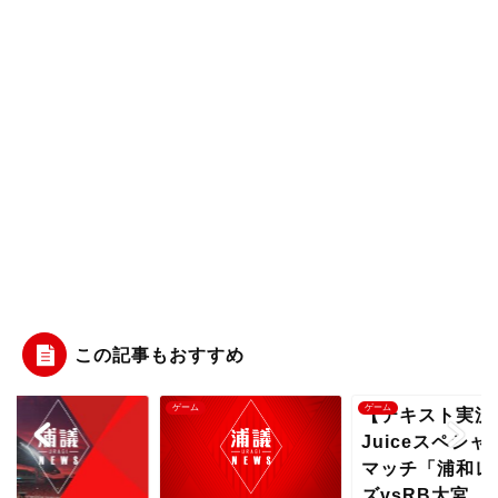
この記事もおすすめ
ム
ゲーム
ゲーム
【テキスト実況
Juiceスペシャ
マッチ「浦和レ
ズvsRB大宮...