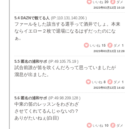
いいね
20
ダメ
2023年03月12日 10:10
5.4 DAZNで観てる人
(IP:110.131.140.206 )
ファールをした該当する選手って酒井でしょ。本来
ならイエロー２枚で退場になるはずだったのにな
ぁ。
いいね
15
ダメ
1
2023年03月12日 12:28
5.5 匿名の浦和サポ
(IP:49.105.75.19 )
試合前誰が笛を吹くんだろって思っていましたが
溜息が出ました。
いいね
8
ダメ
1
2023年03月12日 14:42
5.6 匿名の浦和サポ
(IP:49.98.209.128 )
中東の笛のレッスンをわざわざ
させてくれてるんじゃないの？
ありがたいねぇ(白目)
いいね
10
ダメ