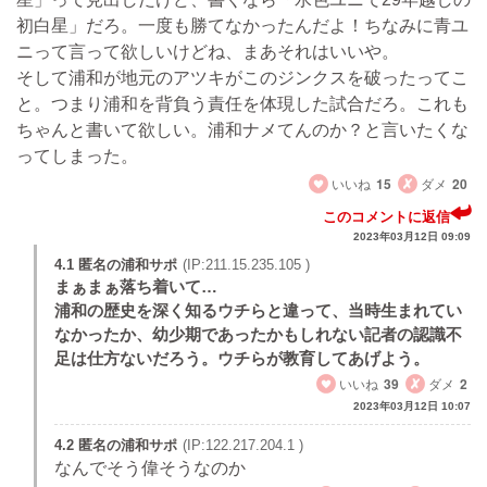
初白星」だろ。一度も勝てなかったんだよ！ちなみに青ユ
ニって言って欲しいけどね、まあそれはいいや。
そして浦和が地元のアツキがこのジンクスを破ったってこ
と。つまり浦和を背負う責任を体現した試合だろ。これも
ちゃんと書いて欲しい。浦和ナメてんのか？と言いたくな
ってしまった。
いいね
15
ダメ
20
このコメントに返信
2023年03月12日 09:09
4.1 匿名の浦和サポ
(IP:211.15.235.105 )
まぁまぁ落ち着いて…
浦和の歴史を深く知るウチらと違って、当時生まれてい
なかったか、幼少期であったかもしれない記者の認識不
足は仕方ないだろう。ウチらが教育してあげよう。
いいね
39
ダメ
2
2023年03月12日 10:07
4.2 匿名の浦和サポ
(IP:122.217.204.1 )
なんでそう偉そうなのか