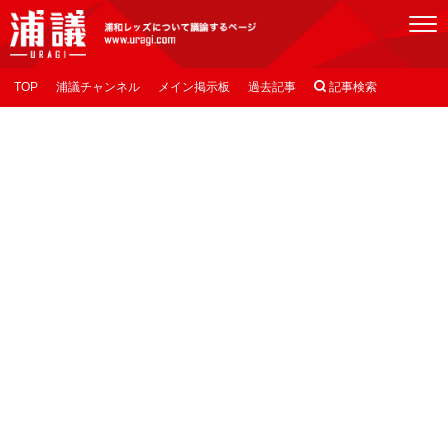
[浦議]浦和レッズについて議論するページ
TOP
浦議チャンネル
メイン掲示板
過去記事

記事検索