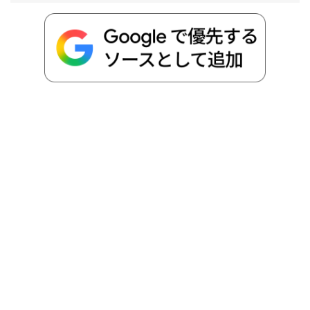
o
r
t
n
k
e
k