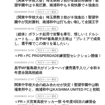
［関東中学校大会］埼玉県勢２校が全国切符獲得！聖
望学園中は９発圧勝、南浦和中も６発快勝で４強進出
2026/08/06 15:03
埼玉サッカー通信
［関東中学校大会］埼玉県勢２校が８強進出！聖望学
園中が完封勝利、南浦和中は打ち合い制して全国王手
2026/08/06 08:34
埼玉サッカー通信
［総体］ボランチ起用で攻撃を牽引、惜しいミドルシ
ュートも…。昌平MF飯島碧大主将は「プレミアで成長
し、選手権でこの借りを返したい」
2026/08/04 14:56
埼玉サッカー通信
＜PR＞FC PROSPERDADE練習型セレクション開催！
2026/08/03 17:51
埼玉サッカー通信
昌平MF飯島碧大がインターハイ優秀選手入り／令和８
年度全国高校総体
2026/08/03 17:47
埼玉サッカー通信
関東中学校大会の組み合わせが決定！聖望学園中は駒
場東邦中と、南浦和中はKASHIMA UNITED FCと初戦
2026/08/01 14:14
埼玉サッカー通信
＜PR＞大宮東高校サッカー部 今年度4回目の練習会