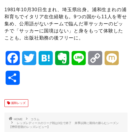
1981年10月30日生まれ、埼玉県出身。浦和生まれの浦
和育ちでイタリア在住経験も。9つの国から11人を寄せ
集め、公用語がないチームで臨んだ草サッカーのピッ
チで「サッカーに国境はない」と身をもって体験した
ことも。出版社勤務の後フリーに。
F
T
H
E
L
C
M
a
w
a
v
i
o
i
共
c
i
t
e
n
p
x
有
e
t
e
r
e
y
i
浦和レッズ
b
t
n
n
L
HOME
コラム
レッズレディースのリーグ戦は3位で終了 来季以降に期待の膨らむシーズン
【轡田哲朗のレッズレビュー】
o
e
a
o
i