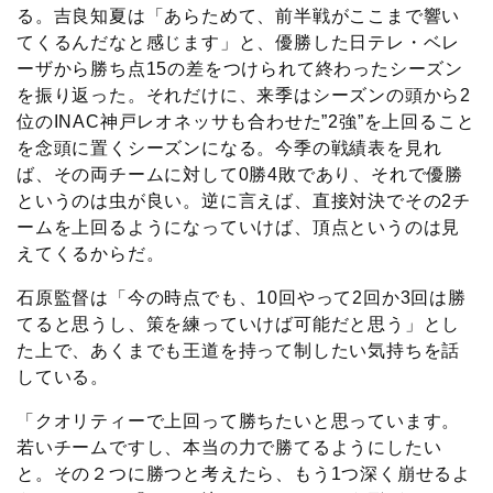
る。吉良知夏は「あらためて、前半戦がここまで響い
てくるんだなと感じます」と、優勝した日テレ・ベレ
ーザから勝ち点15の差をつけられて終わったシーズン
を振り返った。それだけに、来季はシーズンの頭から2
位のINAC神戸レオネッサも合わせた”2強”を上回ること
を念頭に置くシーズンになる。今季の戦績表を見れ
ば、その両チームに対して0勝4敗であり、それで優勝
というのは虫が良い。逆に言えば、直接対決でその2チ
ームを上回るようになっていけば、頂点というのは見
えてくるからだ。
石原監督は「今の時点でも、10回やって2回か3回は勝
てると思うし、策を練っていけば可能だと思う」とし
た上で、あくまでも王道を持って制したい気持ちを話
している。
「クオリティーで上回って勝ちたいと思っています。
若いチームですし、本当の力で勝てるようにしたい
と。その２つに勝つと考えたら、もう1つ深く崩せるよ