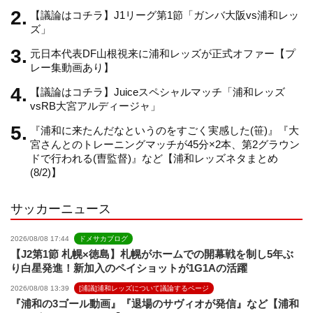
【議論はコチラ】J1リーグ第1節「ガンバ大阪vs浦和レッ
a
ズ」
元日本代表DF山根視来に浦和レッズが正式オファー【プ
n
レー集動画あり】
【議論はコチラ】Juiceスペシャルマッチ「浦和レッズ
n
vsRB大宮アルディージャ」
『浦和に来たんだなというのをすごく実感した(笹)』『大
e
宮さんとのトレーニングマッチが45分×2本、第2グラウン
ドで行われる(曺監督)』など【浦和レッズネタまとめ
(8/2)】
l
サッカーニュース
2026/08/08 17:44
ドメサカブログ
【J2第1節 札幌×徳島】札幌がホームでの開幕戦を制し5年ぶ
り白星発進！新加入のペイショットが1G1Aの活躍
2026/08/08 13:39
[浦議]浦和レッズについて議論するページ
『浦和の3ゴール動画』『退場のサヴィオが発信』など【浦和