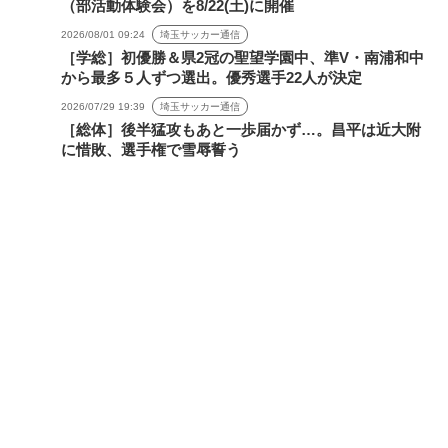
（部活動体験会）を8/22(土)に開催
2026/08/01 09:24
埼玉サッカー通信
［学総］初優勝＆県2冠の聖望学園中、準V・南浦和中
から最多５人ずつ選出。優秀選手22人が決定
2026/07/29 19:39
埼玉サッカー通信
［総体］後半猛攻もあと一歩届かず…。昌平は近大附
に惜敗、選手権で雪辱誓う