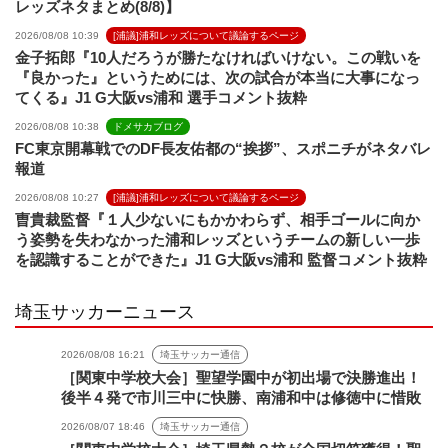
レッズネタまとめ(8/8)】
2026/08/08 10:39
[浦議]浦和レッズについて議論するページ
金子拓郎『10人だろうが勝たなければいけない。この戦いを
『良かった』というためには、次の試合が本当に大事になっ
てくる』J1 G大阪vs浦和 選手コメント抜粋
2026/08/08 10:38
ドメサカブログ
FC東京開幕戦でのDF長友佑都の“挨拶”、スポニチがネタバレ
報道
2026/08/08 10:27
[浦議]浦和レッズについて議論するページ
曺貴裁監督『１人少ないにもかかわらず、相手ゴールに向か
う姿勢を失わなかった浦和レッズというチームの新しい一歩
を認識することができた』J1 G大阪vs浦和 監督コメント抜粋
埼玉サッカーニュース
2026/08/08 16:21
埼玉サッカー通信
［関東中学校大会］聖望学園中が初出場で決勝進出！
後半４発で市川三中に快勝、南浦和中は修徳中に惜敗
2026/08/07 18:46
埼玉サッカー通信