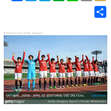
a
w
a
v
i
o
i
共
c
i
t
e
n
p
x
有
e
t
e
r
e
y
i
Embed from Getty Images
b
t
n
n
L
o
e
a
o
i
o
r
t
n
k
e
k