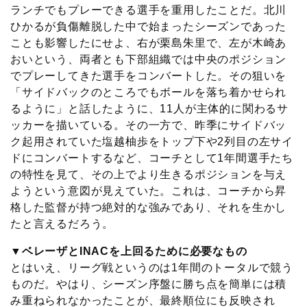
ランチでもプレーできる選手を重用したことだ。北川
ひかるが負傷離脱した中で始まったシーズンであった
ことも影響したにせよ、右が栗島朱里で、左が木崎あ
おいという、両者とも下部組織では中央のポジション
でプレーしてきた選手をコンバートした。その狙いを
「サイドバックのところでもボールを落ち着かせられ
るように」と話したように、11人が主体的に関わるサ
ッカーを描いている。その一方で、昨季にサイドバッ
ク起用されていた塩越柚歩をトップ下や2列目の左サイ
ドにコンバートするなど、コーチとして1年間選手たち
の特性を見て、その上でより生きるポジションを与え
ようという意図が見えていた。これは、コーチから昇
格した監督が持つ絶対的な強みであり、それを生かし
たと言えるだろう。
▼ベレーザとINACを上回るために必要なもの
とはいえ、リーグ戦というのは1年間のトータルで競う
ものだ。やはり、シーズン序盤に勝ち点を簡単には積
み重ねられなかったことが、最終順位にも反映され