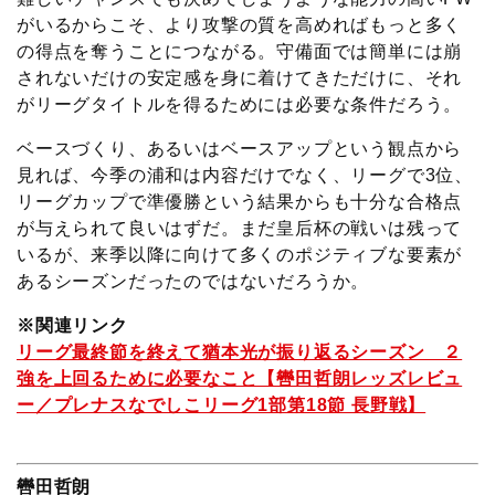
がいるからこそ、より攻撃の質を高めればもっと多く
の得点を奪うことにつながる。守備面では簡単には崩
されないだけの安定感を身に着けてきただけに、それ
がリーグタイトルを得るためには必要な条件だろう。
ベースづくり、あるいはベースアップという観点から
見れば、今季の浦和は内容だけでなく、リーグで3位、
リーグカップで準優勝という結果からも十分な合格点
が与えられて良いはずだ。まだ皇后杯の戦いは残って
いるが、来季以降に向けて多くのポジティブな要素が
あるシーズンだったのではないだろうか。
※関連リンク
リーグ最終節を終えて猶本光が振り返るシーズン ２
強を上回るために必要なこと【轡田哲朗レッズレビュ
ー／プレナスなでしこリーグ1部第18節 長野戦】
轡田哲朗