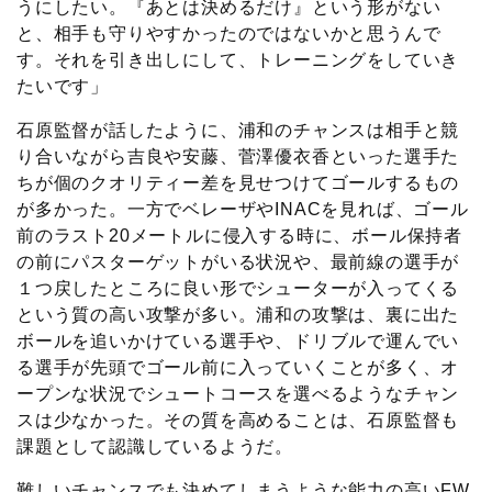
うにしたい。『あとは決めるだけ』という形がない
と、相手も守りやすかったのではないかと思うんで
す。それを引き出しにして、トレーニングをしていき
たいです」
石原監督が話したように、浦和のチャンスは相手と競
り合いながら吉良や安藤、菅澤優衣香といった選手た
ちが個のクオリティー差を見せつけてゴールするもの
が多かった。一方でベレーザやINACを見れば、ゴール
前のラスト20メートルに侵入する時に、ボール保持者
の前にパスターゲットがいる状況や、最前線の選手が
１つ戻したところに良い形でシューターが入ってくる
という質の高い攻撃が多い。浦和の攻撃は、裏に出た
ボールを追いかけている選手や、ドリブルで運んでい
る選手が先頭でゴール前に入っていくことが多く、オ
ープンな状況でシュートコースを選べるようなチャン
スは少なかった。その質を高めることは、石原監督も
課題として認識しているようだ。
難しいチャンスでも決めてしまうような能力の高いFW