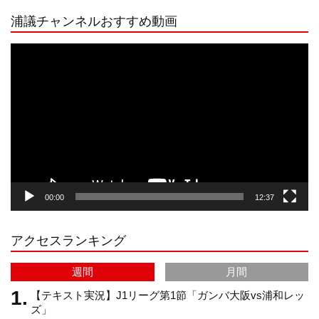
浦議チャンネルおすすめ動画
s
k
u
e
動
画
プ
t
T
T
d
レ
ー
a
o
u
ヤ
ー
g
k
b
00:00
12:37
r
e
アクセスランキング
a
C
週間
月間
m
h
【テキスト実況】J1リーグ第1節「ガンバ大阪vs浦和レッ
ズ」