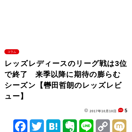
コラム
レッズレディースのリーグ戦は3位
で終了 来季以降に期待の膨らむ
シーズン【轡田哲朗のレッズレビ
ュー】
5
2017年10月10日
F
T
H
E
L
C
M