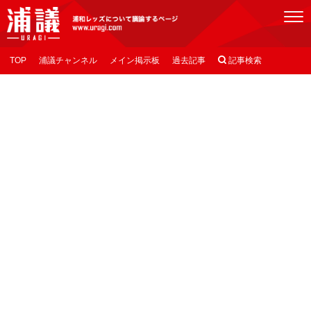
[浦議]浦和レッズについて議論するページ
TOP
浦議チャンネル
メイン掲示板
過去記事

記事検索