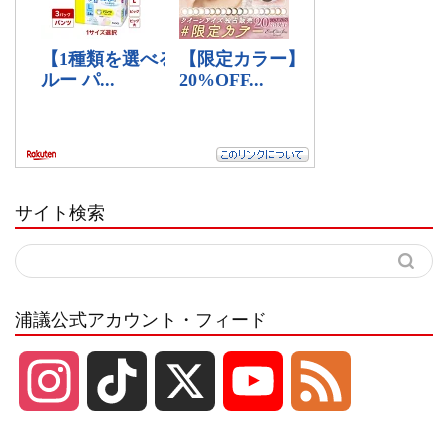
サイト検索
浦議公式アカウント・フィード
I
T
X
Y
F
n
i
o
e