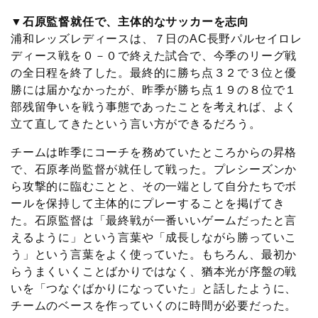
▼石原監督就任で、主体的なサッカーを志向
浦和レッズレディースは、７日のAC長野パルセイロレ
ディース戦を０－０で終えた試合で、今季のリーグ戦
の全日程を終了した。最終的に勝ち点３２で３位と優
勝には届かなかったが、昨季が勝ち点１９の８位で１
部残留争いを戦う事態であったことを考えれば、よく
立て直してきたという言い方ができるだろう。
チームは昨季にコーチを務めていたところからの昇格
で、石原孝尚監督が就任して戦った。プレシーズンか
ら攻撃的に臨むことと、その一端として自分たちでボ
ールを保持して主体的にプレーすることを掲げてき
た。石原監督は「最終戦が一番いいゲームだったと言
えるように」という言葉や「成長しながら勝っていこ
う」という言葉をよく使っていた。もちろん、最初か
らうまくいくことばかりではなく、猶本光が序盤の戦
いを「つなぐばかりになっていた」と話したように、
チームのベースを作っていくのに時間が必要だった。