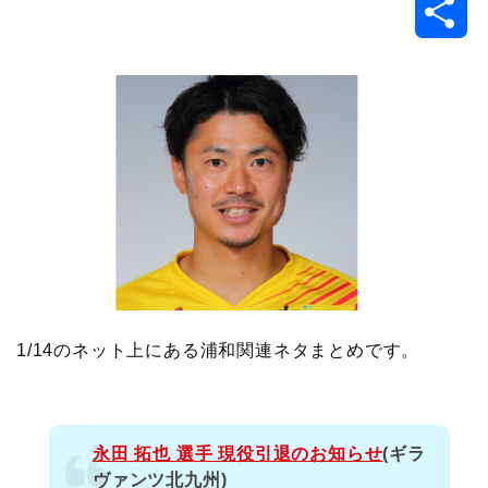
共
c
i
t
e
n
p
x
有
e
t
e
r
e
y
i
b
t
n
n
L
o
e
a
o
i
o
r
t
n
k
e
k
1/14のネット上にある浦和関連ネタまとめです。
永田 拓也 選手 現役引退のお知らせ
(ギラ
ヴァンツ北九州)