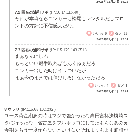
2023年01月14日 19:27
7.2 匿名の浦和サポ
(IP:36.14.116.40 )
それが本当ならユンカーも松尾もレンタルだしフロ
ントの方針に不信感大だな。
いいね
5
ダメ
26
2023年01月14日 19:32
7.3 匿名の浦和サポ
(IP:115.179.143.251 )
まぁなんにしろ
もっといい選手取ればもんくねぇだろ
ユンカー出した時はイラついたが
まぁ今のままでは伸びしろはなかっただろ
いいね
1
ダメ
1
2023年01月14日 22:02
8 ウラワ
(IP:115.65.192.232 )
ユース黄金期あの時はマジで強かったな高円宮杯決勝埼ス
タに行ったな、名古屋をフルボッコにしてたもんなあの黄
金期をもう一度作らないといけないそれよりもまず浦和が