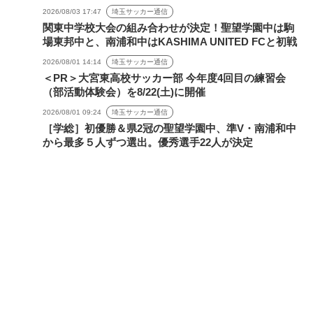
2026/08/03 17:47
埼玉サッカー通信
関東中学校大会の組み合わせが決定！聖望学園中は駒
場東邦中と、南浦和中はKASHIMA UNITED FCと初戦
2026/08/01 14:14
埼玉サッカー通信
＜PR＞大宮東高校サッカー部 今年度4回目の練習会
（部活動体験会）を8/22(土)に開催
2026/08/01 09:24
埼玉サッカー通信
［学総］初優勝＆県2冠の聖望学園中、準V・南浦和中
から最多５人ずつ選出。優秀選手22人が決定