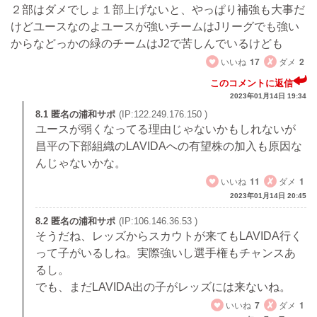
２部はダメでしょ１部上げないと、やっぱり補強も大事だ
けどユースなのよユースが強いチームはJリーグでも強い
からなどっかの緑のチームはJ2で苦しんでいるけども
いいね
17
ダメ
2
このコメントに返信
2023年01月14日 19:34
8.1 匿名の浦和サポ
(IP:122.249.176.150 )
ユースが弱くなってる理由じゃないかもしれないが
昌平の下部組織のLAVIDAへの有望株の加入も原因な
んじゃないかな。
いいね
11
ダメ
1
2023年01月14日 20:45
8.2 匿名の浦和サポ
(IP:106.146.36.53 )
そうだね、レッズからスカウトが来てもLAVIDA行く
って子がいるしね。実際強いし選手権もチャンスあ
るし。
でも、まだLAVIDA出の子がレッズには来ないね。
いいね
7
ダメ
1