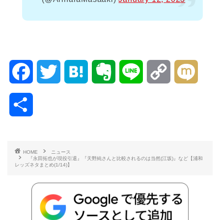
F
T
H
E
L
C
M
a
w
a
v
i
o
i
共
c
i
t
e
n
p
x
有
e
t
e
r
e
y
i
HOME
ニュース
『永田拓也が現役引退』『天野純さんと比較されるのは当然(江坂)』など【浦和
b
t
n
n
L
レッズネタまとめ(1/14)】
o
e
a
o
i
o
r
t
n