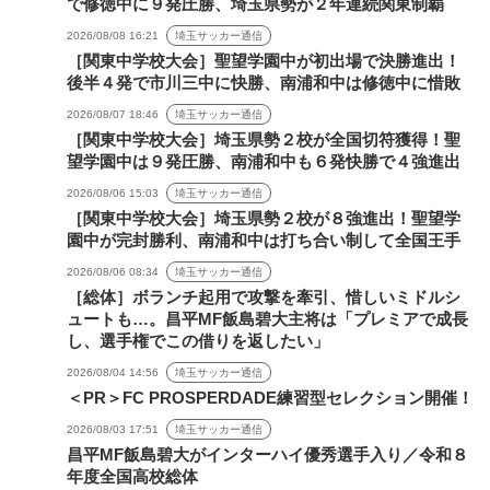
で修徳中に９発圧勝、埼玉県勢が２年連続関東制覇
2026/08/08 16:21
埼玉サッカー通信
［関東中学校大会］聖望学園中が初出場で決勝進出！
後半４発で市川三中に快勝、南浦和中は修徳中に惜敗
2026/08/07 18:46
埼玉サッカー通信
［関東中学校大会］埼玉県勢２校が全国切符獲得！聖
望学園中は９発圧勝、南浦和中も６発快勝で４強進出
2026/08/06 15:03
埼玉サッカー通信
［関東中学校大会］埼玉県勢２校が８強進出！聖望学
園中が完封勝利、南浦和中は打ち合い制して全国王手
2026/08/06 08:34
埼玉サッカー通信
［総体］ボランチ起用で攻撃を牽引、惜しいミドルシ
ュートも…。昌平MF飯島碧大主将は「プレミアで成長
し、選手権でこの借りを返したい」
2026/08/04 14:56
埼玉サッカー通信
＜PR＞FC PROSPERDADE練習型セレクション開催！
2026/08/03 17:51
埼玉サッカー通信
昌平MF飯島碧大がインターハイ優秀選手入り／令和８
年度全国高校総体