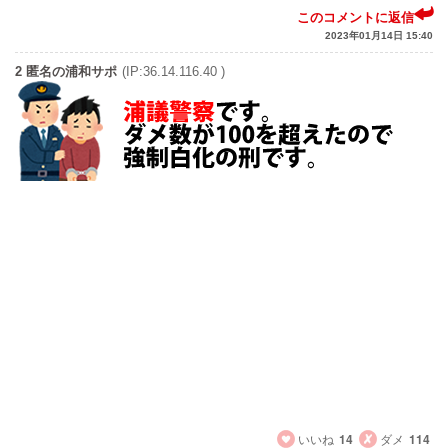
このコメントに返信
2023年01月14日 15:40
2 匿名の浦和サポ
(IP:36.14.116.40 )
今の浦和は日本人選手の多くがJ1下位レベルなのに外国人
1人に12億円も注ぎ込むアンバランス感と言ったら酷いも
の。
そんなに予算があるなら川崎と横浜などからリーグトップ
レベルの日本人を獲得しチーム全体の底上げした方が良い
だろう。
何かお金の使い方が神戸と似て来てるんだよなぁ。
はっきり言う！日本人選手のレベルの底上げ無しにリーグ
優勝は無い！
断言出来る！
いいね
14
ダメ
114