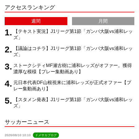
アクセスランキング
a
C
週間
月間
m
h
【テキスト実況】J1リーグ第1節「ガンバ大阪vs浦和レッ
ズ」
【議論はコチラ】J1リーグ第1節「ガンバ大阪vs浦和レッ
a
ズ」
ストークシティMF瀬古樹に浦和レッズがオファー。獲得
n
濃厚な模様【プレー集動画あり】
元日本代表DF山根視来に浦和レッズが正式オファー【プ
n
レー集動画あり】
【スタメン発表】J1リーグ第1節「ガンバ大阪vs浦和レッ
e
ズ」
サッカーニュース
l
2026/08/10 10:10
ドメサカブログ