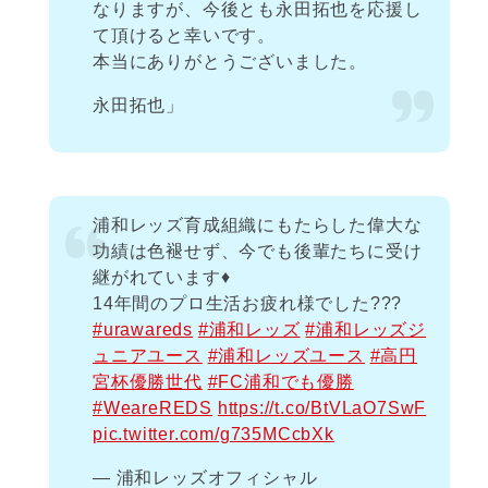
なりますが、今後とも永田拓也を応援し
て頂けると幸いです。
本当にありがとうございました。
永田拓也」
浦和レッズ育成組織にもたらした偉大な
功績は色褪せず、今でも後輩たちに受け
継がれています♦️
14年間のプロ生活お疲れ様でした???
#urawareds
#浦和レッズ
#浦和レッズジ
ュニアユース
#浦和レッズユース
#高円
宮杯優勝世代
#FC浦和でも優勝
#WeareREDS
https://t.co/BtVLaO7SwF
pic.twitter.com/g735MCcbXk
— 浦和レッズオフィシャル