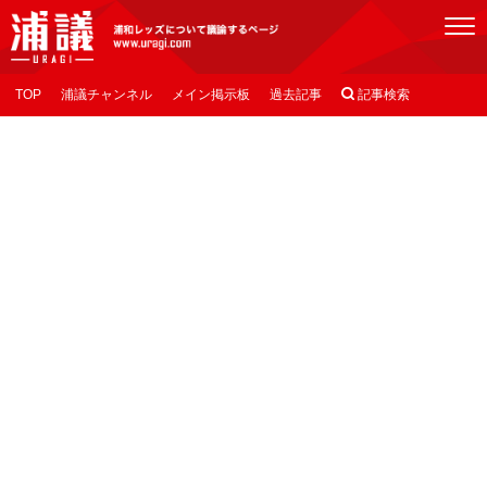
[浦議]浦和レッズについて議論するページ
TOP
浦議チャンネル
メイン掲示板
過去記事

記事検索