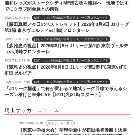
浦和レッズがストークシティMF瀬古樹を獲得へ 現地ではす
でにクラブ間合意との情報
2026/08/10 08:44
[J論] – これを読めばJが見える Jリーグ系コラムサイト
【藤田真郷／今日のベストショット】2026年8月9日 J1リーグ
第1節 東京ヴェルディvs川崎フロンターレ
2026/08/10 08:41
[J論] – これを読めばJが見える Jリーグ系コラムサイト
【森雅史の視点】2026年8月9日 J1リーグ第1節 東京ヴェルデ
ィvs川崎フロンターレ
2026/08/10 08:36
[J論] – これを読めばJが見える Jリーグ系コラムサイト
【森雅史の視点】2026年8月8日 J1リーグ第1節 FC東京vsFC
町田ゼルビア
2026/08/10 07:00
[J論] – これを読めばJが見える Jリーグ系コラムサイト
「J4リーグ構想」で何が変わる？地域リーグ目線で考えるシ
ーズン移行と未来LIVE【8/11(火)21時スタート】
埼玉サッカーニュース
2026/08/09 16:01
埼玉サッカー通信
［関東中学校大会］聖望学園中が初出場初優勝！決勝