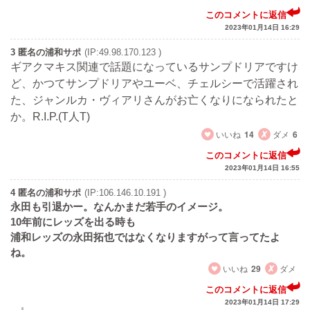
このコメントに返信
2023年01月14日 16:29
3 匿名の浦和サポ
(IP:49.98.170.123 )
ギアクマキス関連で話題になっているサンプドリアですけ
ど、かつてサンプドリアやユーベ、チェルシーで活躍され
た、ジャンルカ・ヴィアリさんがお亡くなりになられたと
か。R.I.P.(T人T)
いいね
14
ダメ
6
このコメントに返信
2023年01月14日 16:55
4 匿名の浦和サポ
(IP:106.146.10.191 )
永田も引退かー。なんかまだ若手のイメージ。
10年前にレッズを出る時も
浦和レッズの永田拓也ではなくなりますがって言ってたよ
ね。
いいね
29
ダメ
このコメントに返信
2023年01月14日 17:29