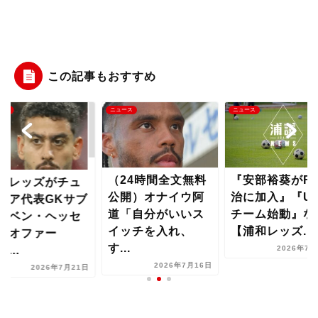
この記事もおすすめ
ース
ニュース
ニュース
（24時間全文無料
『安部裕葵がF
和レッズがチュ
公開）オナイウ阿
治に加入』『U-
ジア代表GKサブ
道「自分がいいス
チーム始動』な
・ベン・ヘッセ
イッチを入れ、
【浦和レッズ...
にオファー
す...
...
2026年7月
2026年7月16日
2026年7月21日