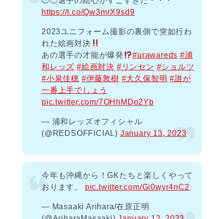
◯◯選手の絵心がすごすぎた・・・
https://t.co/Qw3mrX9sd9
2023ユニフォーム撮影の裏側で突如行わ
れた絵画対決
あの選手の才能が爆発
#urawareds
#浦
和レッズ
#絵画対決
#リンセン
#ショルツ
#小泉佳穂
#伊藤敦樹
#大久保智明
#誰が
一番上手でしょう
pic.twitter.com/7OHhMDo2Yb
— 浦和レッズオフィシャル
(@REDSOFFICIAL)
January 13, 2023
今年も沖縄から！GKたちと楽しくやって
おります。
pic.twitter.com/Gi0wyr4nC2
— Masaaki Arihara/在原正明
(@AriharaMasaaki)
January 12, 2023