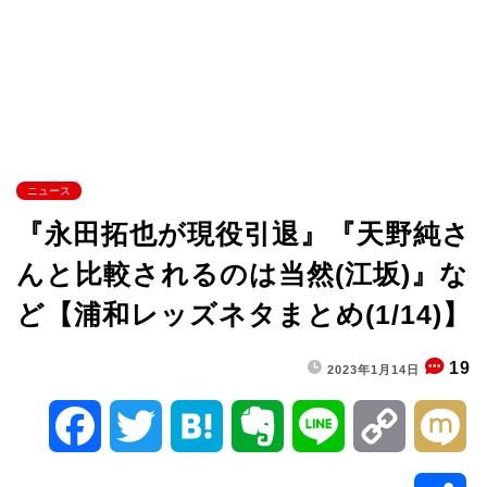
ニュース
『永田拓也が現役引退』『天野純さ
んと比較されるのは当然(江坂)』な
ど【浦和レッズネタまとめ(1/14)】
19
2023年1月14日
F
T
H
E
L
C
M
a
w
a
v
i
o
i