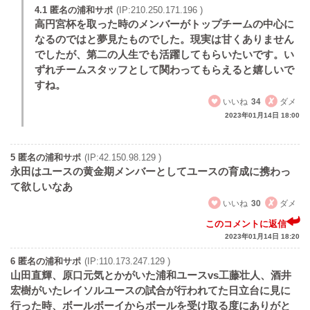
4.1 匿名の浦和サポ
(IP:210.250.171.196 )
高円宮杯を取った時のメンバーがトップチームの中心に
なるのではと夢見たものでした。現実は甘くありません
でしたが、第二の人生でも活躍してもらいたいです。い
ずれチームスタッフとして関わってもらえると嬉しいで
すね。
いいね
34
ダメ
2023年01月14日 18:00
5 匿名の浦和サポ
(IP:42.150.98.129 )
永田はユースの黄金期メンバーとしてユースの育成に携わっ
て欲しいなあ
いいね
30
ダメ
このコメントに返信
2023年01月14日 18:20
6 匿名の浦和サポ
(IP:110.173.247.129 )
山田直輝、原口元気とかがいた浦和ユースvs工藤壮人、酒井
宏樹がいたレイソルユースの試合が行われてた日立台に見に
行った時、ボールボーイからボールを受け取る度にありがと