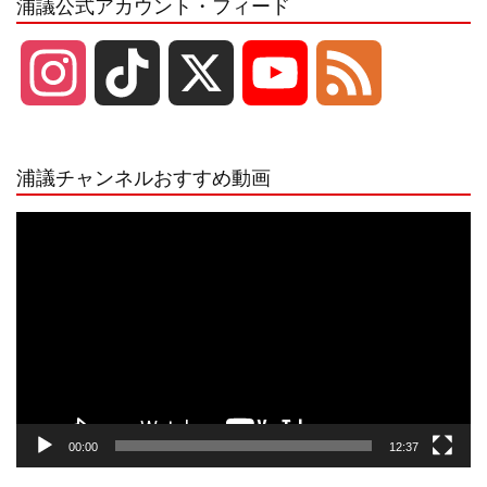
浦議公式アカウント・フィード
I
T
X
Y
F
n
i
o
e
浦議チャンネルおすすめ動画
s
k
u
e
動
画
プ
t
T
T
d
レ
ー
a
o
u
ヤ
ー
g
k
b
00:00
12:37
r
e