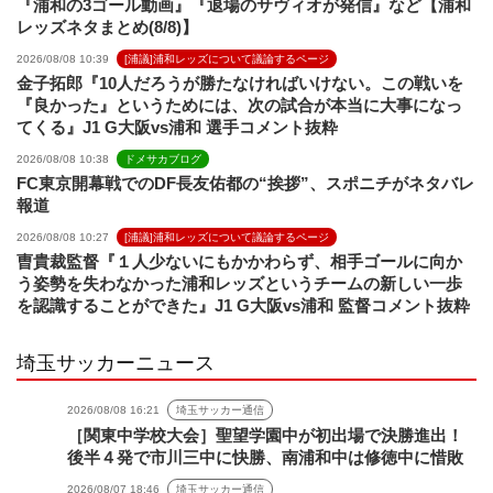
『浦和の3ゴール動画』『退場のサヴィオが発信』など【浦和
レッズネタまとめ(8/8)】
2026/08/08 10:39
[浦議]浦和レッズについて議論するページ
金子拓郎『10人だろうが勝たなければいけない。この戦いを
『良かった』というためには、次の試合が本当に大事になっ
てくる』J1 G大阪vs浦和 選手コメント抜粋
2026/08/08 10:38
ドメサカブログ
FC東京開幕戦でのDF長友佑都の“挨拶”、スポニチがネタバレ
報道
2026/08/08 10:27
[浦議]浦和レッズについて議論するページ
曺貴裁監督『１人少ないにもかかわらず、相手ゴールに向か
う姿勢を失わなかった浦和レッズというチームの新しい一歩
を認識することができた』J1 G大阪vs浦和 監督コメント抜粋
埼玉サッカーニュース
2026/08/08 16:21
埼玉サッカー通信
［関東中学校大会］聖望学園中が初出場で決勝進出！
後半４発で市川三中に快勝、南浦和中は修徳中に惜敗
2026/08/07 18:46
埼玉サッカー通信