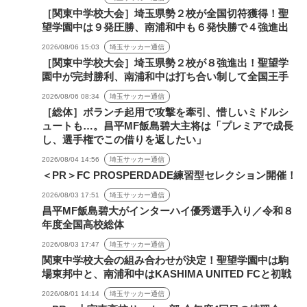
［関東中学校大会］埼玉県勢２校が全国切符獲得！聖
望学園中は９発圧勝、南浦和中も６発快勝で４強進出
2026/08/06 15:03
埼玉サッカー通信
［関東中学校大会］埼玉県勢２校が８強進出！聖望学
園中が完封勝利、南浦和中は打ち合い制して全国王手
2026/08/06 08:34
埼玉サッカー通信
［総体］ボランチ起用で攻撃を牽引、惜しいミドルシ
ュートも…。昌平MF飯島碧大主将は「プレミアで成長
し、選手権でこの借りを返したい」
2026/08/04 14:56
埼玉サッカー通信
＜PR＞FC PROSPERDADE練習型セレクション開催！
2026/08/03 17:51
埼玉サッカー通信
昌平MF飯島碧大がインターハイ優秀選手入り／令和８
年度全国高校総体
2026/08/03 17:47
埼玉サッカー通信
関東中学校大会の組み合わせが決定！聖望学園中は駒
場東邦中と、南浦和中はKASHIMA UNITED FCと初戦
2026/08/01 14:14
埼玉サッカー通信