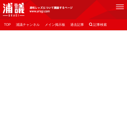
[浦議]浦和レッズについて議論するページ
TOP
浦議チャンネル
メイン掲示板
過去記事

記事検索