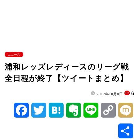
ニュース
浦和レッズレディースのリーグ戦
全日程が終了【ツイートまとめ】
6
2017年10月8日
F
T
H
E
L
C
M
a
w
a
v
i
o
i
共