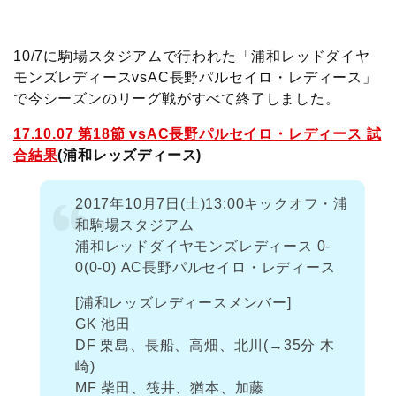
c
i
t
e
n
p
x
有
e
t
e
r
e
y
i
10/7に駒場スタジアムで行われた「浦和レッドダイヤ
モンズレディースvsAC長野パルセイロ・レディース」
b
t
n
n
L
で今シーズンのリーグ戦がすべて終了しました。
o
e
a
o
i
17.10.07 第18節 vsAC長野パルセイロ・レディース 試
合結果
(浦和レッズディース)
o
r
t
n
2017年10月7日(土)13:00キックオフ・浦
k
e
k
和駒場スタジアム
浦和レッドダイヤモンズレディース 0-
0(0-0) AC長野パルセイロ・レディース
[浦和レッズレディースメンバー]
GK 池田
DF 栗島、長船、高畑、北川(→35分 木
崎)
MF 柴田、筏井、猶本、加藤