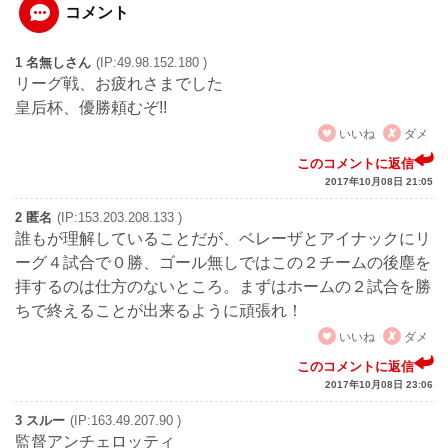
コメント
1 名無しさん
(IP:49.98.152.180 )
リーグ戦、お疲れさまでした
皇后杯、優勝頼むぞ!!
いいね
ダメ
このコメントに返信
2017年10月08日 21:05
2 匿名
(IP:153.203.208.133 )
誰もが理解していることだが、ベレーザとアイナックにリ
ーグ４試合で０勝、ゴール無しではこの２チームの後塵を
拝するのは仕方のないところ。まずはホームの２試合を勝
ちで終えることが出来るように頑張れ！
いいね
ダメ
このコメントに返信
2017年10月08日 23:06
3 スルー
(IP:163.49.207.90 )
監督アンチェロッティ