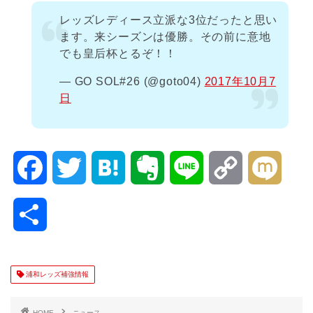
レッズレディース立派な3位だったと思い
ます。来シーズンは優勝。その前に意地
でも皇后杯とるぞ！！
— GO SOL#26 (@goto04)
2017年10月7
日
F
T
H
E
L
C
M
a
w
a
v
i
o
i
共
c
i
t
e
n
p
x
有
e
t
e
r
e
y
i
浦和レッズ補強情報
b
t
n
n
L
HOME
ニュース