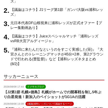
ズ」
【議論はコチラ】J1リーグ第1節「ガンバ大阪vs浦和レッ
a
ズ」
元日本代表DF山根視来に浦和レッズが正式オファー【プ
n
レー集動画あり】
【議論はコチラ】Juiceスペシャルマッチ「浦和レッズ
n
vsRB大宮アルディージャ」
『浦和に来たんだなというのをすごく実感した(笹)』『大
e
宮さんとのトレーニングマッチが45分×2本、第2グラウン
ドで行われる(曺監督)』など【浦和レッズネタまとめ
(8/2)】
l
サッカーニュース
2026/08/08 17:44
ドメサカブログ
【J2第1節 札幌×徳島】札幌がホームでの開幕戦を制し5年ぶ
り白星発進！新加入のペイショットが1G1Aの活躍
2026/08/08 13:39
[浦議]浦和レッズについて議論するページ