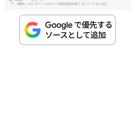
浦和レッズレディースのリーグ戦全日程が終了【ツイートまとめ】
o
e
a
o
i
o
r
t
n
k
e
k