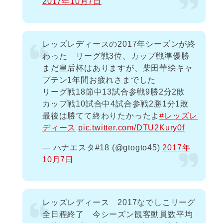
2017年10月7日
レッズレディースの2017年シーズンが終
わった リーグ戦3位、カップ戦準優勝
まだ皇后杯はありますが、柴田華絵キャ
プテン1年間お疲れさまでした
リーグ戦18節中13試合参戦9勝2分2敗
カップ戦10試合中4試合参戦2勝1分1敗
最後は勝てて終わりたかったよ
#レッズレ
ディース
pic.twitter.com/DTU2Kury0f
— ハナエスタ#18 (@gtogto45)
2017年
10月7日
レッズレディース 2017なでしこリーグ
全日程終了 今シーズン観客動員数平均