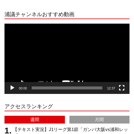
n
i
o
e
浦議チャンネルおすすめ動画
s
k
u
e
動
画
プ
t
T
T
d
レ
ー
a
o
u
ヤ
ー
g
k
b
00:00
12:37
r
e
アクセスランキング
a
C
週間
月間
m
h
【テキスト実況】J1リーグ第1節「ガンバ大阪vs浦和レッ