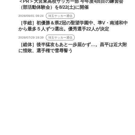
＜PR＞大宮東高校サッカー部 今年度4回目の練習会
（部活動体験会）を8/22(土)に開催
2026/08/01 09:24
埼玉サッカー通信
［学総］初優勝＆県2冠の聖望学園中、準V・南浦和中
から最多５人ずつ選出。優秀選手22人が決定
2026/07/29 19:39
埼玉サッカー通信
［総体］後半猛攻もあと一歩届かず…。昌平は近大附
に惜敗、選手権で雪辱誓う