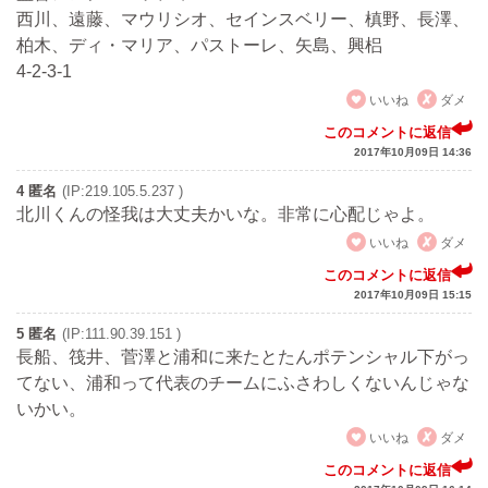
西川、遠藤、マウリシオ、セインスベリー、槙野、長澤、
柏木、ディ・マリア、パストーレ、矢島、興梠
4-2-3-1
いいね
ダメ
このコメントに返信
2017年10月09日 14:36
4 匿名
(IP:219.105.5.237 )
北川くんの怪我は大丈夫かいな。非常に心配じゃよ。
いいね
ダメ
このコメントに返信
2017年10月09日 15:15
5 匿名
(IP:111.90.39.151 )
長船、筏井、菅澤と浦和に来たとたんポテンシャル下がっ
てない、浦和って代表のチームにふさわしくないんじゃな
いかい。
いいね
ダメ
このコメントに返信