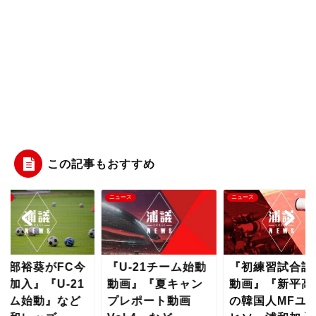
この記事もおすすめ
ース
ニュース
ニュース
安部裕葵がFC今
『U-21チーム始動
『初練習試合詳
に加入』『U-21
動画』『夏キャン
動画』『新平高
ーム始動』など
プレポート動画
の韓国人MFユ