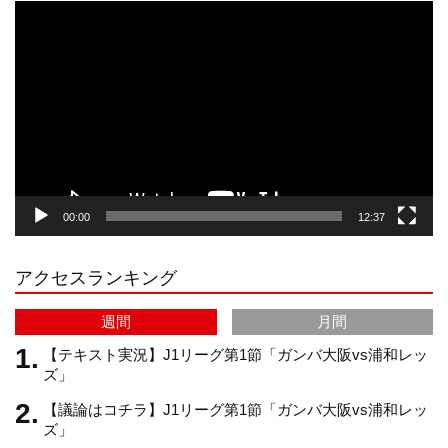
動
画
プ
t
T
T
d
レ
ー
a
o
u
ヤ
ー
g
k
b
00:00
12:37
r
e
アクセスランキング
a
C
週間
月間
m
h
【テキスト実況】J1リーグ第1節「ガンバ大阪vs浦和レッ
ズ」
【議論はコチラ】J1リーグ第1節「ガンバ大阪vs浦和レッ
a
ズ」