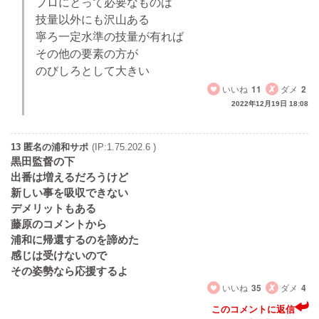
プロにとって必要なものは
技量以外にも沢山ある
寧ろ一定水準の技量が有れば
その他の要素の方が
のびしろとして大きい
いいね
11
ダメ
2
2022年12月19日 18:08
13 匿名の浦和サポ
(IP:1.75.202.6 )
黒田監督の下
出番は増えるだろうけど
新しい事を吸収できない
デメリットもある
藤原のコメントから
浦和に帰還するのを諦めた
感じは受けないので
その姿勢なら応援するよ
いいね
35
ダメ
4
このコメントに返信