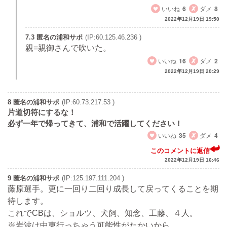
いいね
6
ダメ
8
2022年12月19日 19:50
7.3 匿名の浦和サポ
(IP:60.125.46.236 )
親=親御さんで吹いた。
いいね
16
ダメ
2
2022年12月19日 20:29
8 匿名の浦和サポ
(IP:60.73.217.53 )
片道切符にするな！
必ず一年で帰ってきて、浦和で活躍してください！
いいね
35
ダメ
4
このコメントに返信
2022年12月19日 16:46
9 匿名の浦和サポ
(IP:125.197.111.204 )
藤原選手。更に一回り二回り成長して戻ってくることを期
待します。
これでCBは、ショルツ、犬飼、知念、工藤、４人。
※岩波は中東行っちゃう可能性がたかいから。