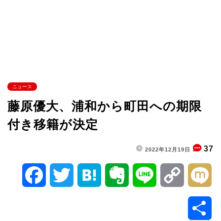
ニュース
藤原優大、浦和から町田への期限
付き移籍が決定
37
2022年12月19日
F
T
H
E
L
C
M
a
w
a
v
i
o
i
共