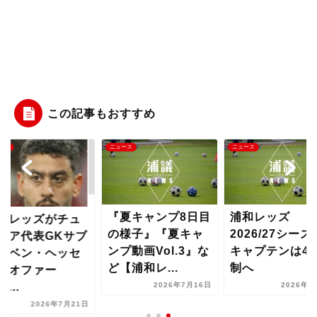
この記事もおすすめ
ース
ニュース
ニュース
『夏キャンプ8日目
浦和レッズ
和レッズがチュ
の様子』『夏キャ
2026/27シーズ
ジア代表GKサブ
ンプ動画Vol.3』な
キャプテンは4
・ベン・ヘッセ
ど【浦和レ...
制へ
にオファー
...
2026年7月16日
2026年8
2026年7月21日