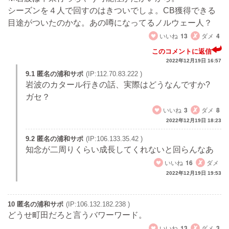
シーズンを４人で回すのはきついでしょ。CB獲得できる
目途がついたのかな。あの噂になってるノルウェー人？
いいね
13
ダメ
4
このコメントに返信
2022年12月19日 16:57
9.1 匿名の浦和サポ
(IP:112.70.83.222 )
岩波のカタール行きの話、実際はどうなんですか?
ガセ？
いいね
3
ダメ
8
2022年12月19日 18:23
9.2 匿名の浦和サポ
(IP:106.133.35.42 )
知念が二周りくらい成長してくれないと回らんなあ
いいね
16
ダメ
2022年12月19日 19:53
10 匿名の浦和サポ
(IP:106.132.182.238 )
どうせ町田だろと言うバワーワード。
いいね
13
ダメ
3