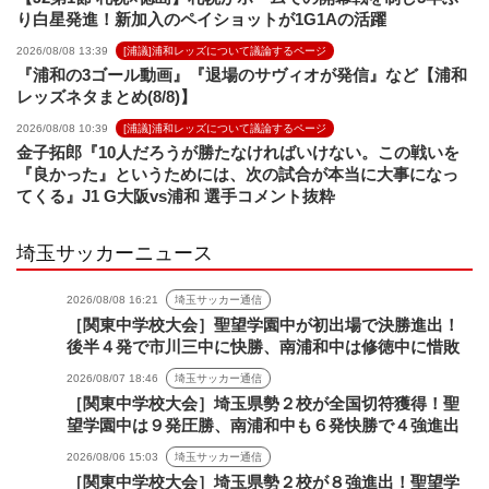
り白星発進！新加入のペイショットが1G1Aの活躍
2026/08/08 13:39
[浦議]浦和レッズについて議論するページ
『浦和の3ゴール動画』『退場のサヴィオが発信』など【浦和
レッズネタまとめ(8/8)】
2026/08/08 10:39
[浦議]浦和レッズについて議論するページ
金子拓郎『10人だろうが勝たなければいけない。この戦いを
『良かった』というためには、次の試合が本当に大事になっ
てくる』J1 G大阪vs浦和 選手コメント抜粋
埼玉サッカーニュース
2026/08/08 16:21
埼玉サッカー通信
［関東中学校大会］聖望学園中が初出場で決勝進出！
後半４発で市川三中に快勝、南浦和中は修徳中に惜敗
2026/08/07 18:46
埼玉サッカー通信
［関東中学校大会］埼玉県勢２校が全国切符獲得！聖
望学園中は９発圧勝、南浦和中も６発快勝で４強進出
2026/08/06 15:03
埼玉サッカー通信
［関東中学校大会］埼玉県勢２校が８強進出！聖望学