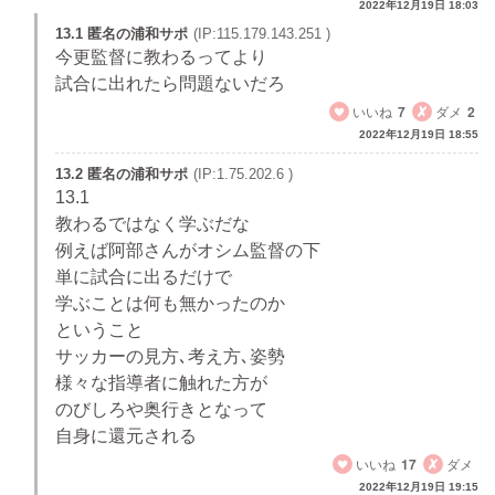
2022年12月19日 18:03
13.1 匿名の浦和サポ
(IP:115.179.143.251 )
今更監督に教わるってより
試合に出れたら問題ないだろ
いいね
7
ダメ
2
2022年12月19日 18:55
13.2 匿名の浦和サポ
(IP:1.75.202.6 )
13.1
教わるではなく学ぶだな
例えば阿部さんがオシム監督の下
単に試合に出るだけで
学ぶことは何も無かったのか
ということ
サッカーの見方､考え方､姿勢
様々な指導者に触れた方が
のびしろや奥行きとなって
自身に還元される
いいね
17
ダメ
2022年12月19日 19:15