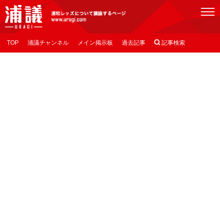
[浦議]浦和レッズについて議論するページ
TOP
浦議チャンネル
メイン掲示板
過去記事

記事検索