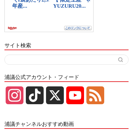
サイト検索
浦議公式アカウント・フィード
I
T
X
Y
F
n
i
o
e
浦議チャンネルおすすめ動画
s
k
u
e