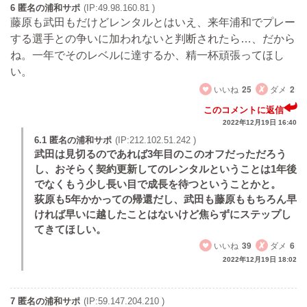
6 匿名の浦和サポ
(IP:49.98.160.81 )
藤原も武田もだけどレンタルとはいえ、来年浦和でプレー
する選手との争いに加われないと判断されたら…、だから
ね。一年でそのレベルに達するか、精一杯頑張ってほし
い。
いいね
25
ダメ
2
このコメントに返信
2022年12月19日 16:40
6.1 匿名の浦和サポ
(IP:212.102.51.242 )
武田は見切るのであれば3年目のこのオフだっただろう
し、おそらく契約更新してのレンタルということは1年後
でなくもう少し長い目で成長を待つということかと。
荻原も5年かかっての帰還だし、武田も藤原ももちろん早
ければ早いに越したことはないけど焦らずにステップし
てきてほしい。
いいね
39
ダメ
6
2022年12月19日 18:02
7 匿名の浦和サポ
(IP:59.147.204.210 )