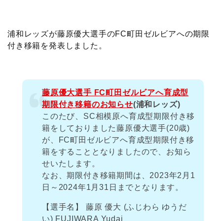
c
i
t
e
n
p
x
有
e
t
e
r
e
y
i
浦和レッズが藤原優大選手のFC町田ゼルビアへの期限
付き移籍を発表しました。
b
t
n
n
L
o
e
a
o
i
藤原優大選手 FC町田ゼルビアへ育成型
o
r
t
n
期限付き移籍のお知らせ
(浦和レッズ)
このたび、SC相模原へ育成型期限付き移
k
e
k
籍をしておりました藤原優大選手(20歳)
が、FC町田ゼルビアへ育成型期限付き移
籍をすることとなりましたので、お知ら
せいたします。
なお、期限付き移籍期間は、2023年2月1
日～2024年1月31日までとなります。
【選手名】 藤原 優大 (ふじわら ゆうだ
い) FUJIWARA Yudai