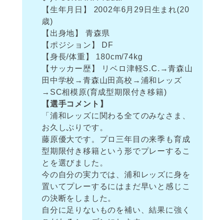
【生年月日】 2002年6月29日生まれ(20
歳)
【出身地】 青森県
【ポジション】 DF
【身長/体重】 180cm/74kg
【サッカー歴】 リベロ津軽S.C.→青森山
田中学校→青森山田高校→浦和レッズ
→SC相模原(育成型期限付き移籍)
【選手コメント】
「浦和レッズに関わる全てのみなさま、
お久しぶりです。
藤原優大です。プロ三年目の来季も育成
型期限付き移籍という形でプレーするこ
とを選びました。
今の自分の実力では、浦和レッズに身を
置いてプレーするにはまだ早いと感じこ
の決断をしました。
自分に足りないものを補い、結果に強く