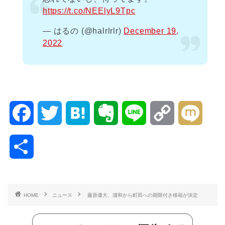
https://t.co/NEElyL9Tpc
— はるの (@halrlrlr)
December 19,
2022
F
T
H
E
L
C
M
a
w
a
v
i
o
i
共
c
i
t
e
n
p
x
有
e
t
e
r
e
y
i
HOME
ニュース
藤原優大、浦和から町田への期限付き移籍が決定
b
t
n
n
L