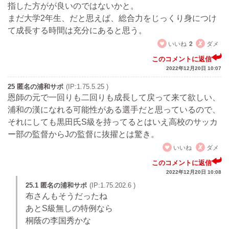
指した方がが良いのではないかと。
まだ大学2年生、だと思えば、総合力をじっくり身につけ
て成長する時間は充分にあると思う。
いいね
2
ダメ
このコメントに返信
2022年12月20日 10:07
25 匿名の浦和サポ
(IP:1.75.5.25 )
恩師の元で一回りも二回りも成長して戻って来て欲しい、
浦和の漢になれる可能性がある選手だと思っているので、
それにしても黒田氏S級を持ってるとはいえ高校のサッカ
ー部の監督からJの監督に抜擢とは驚き。
いいね
ダメ
このコメントに返信
2022年12月20日 10:08
25.1 匿名の浦和サポ
(IP:1.75.202.6 )
布さんもそうだったね
あとS級無しの特例なら
桐蔭の李国秀かな