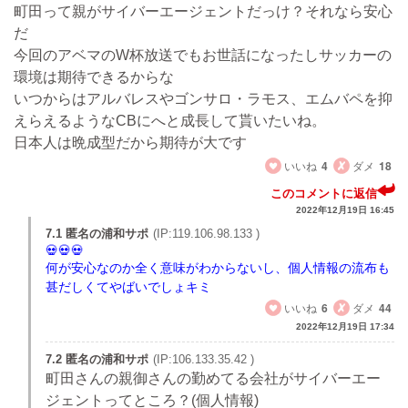
町田って親がサイバーエージェントだっけ？それなら安心
だ
今回のアベマのW杯放送でもお世話になったしサッカーの
環境は期待できるからな
いつからはアルバレスやゴンサロ・ラモス、エムバペを抑
えらえるようなCBにへと成長して貰いたいね。
日本人は晩成型だから期待が大です
いいね
4
ダメ
18
このコメントに返信
2022年12月19日 16:45
7.1 匿名の浦和サポ
(IP:119.106.98.133 )
何が安心なのか全く意味がわからないし、個人情報の流布も
甚だしくてやばいでしょキミ
いいね
6
ダメ
44
2022年12月19日 17:34
7.2 匿名の浦和サポ
(IP:106.133.35.42 )
町田さんの親御さんの勤めてる会社がサイバーエー
ジェントってところ？(個人情報)