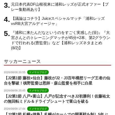
元日本代表DF山根視来に浦和レッズが正式オファー【プ
n
レー集動画あり】
【議論はコチラ】Juiceスペシャルマッチ「浦和レッズ
n
vsRB大宮アルディージャ」
『浦和に来たんだなというのをすごく実感した(笹)』『大
e
宮さんとのトレーニングマッチが45分×2本、第2グラウン
ドで行われる(曺監督)』など【浦和レッズネタまとめ
(8/2)】
l
サッカーニュース
2026/08/08 20:55
ドメサカブログ
【J2第1節 藤枝×仙台】藤枝がJ2・J3百年構想リーグ王者の仙
台を撃破！槙野監督は恩師・森山監督を相手に白星
2026/08/08 20:45
ドメサカブログ
【J2第1節 八戸×富山】八戸が記念すべきJ2初勝利！佐藤祐太
の無回転ミドル＆ドライブシュートで富山を破る
2026/08/08 17:44
ドメサカブログ
【J2第1節 札幌×徳島】札幌がホームでの開幕戦を制し5年ぶ