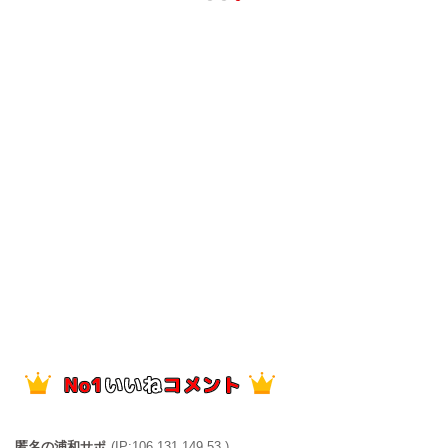
匿名の浦和サポ
(IP:106.131.149.53 )