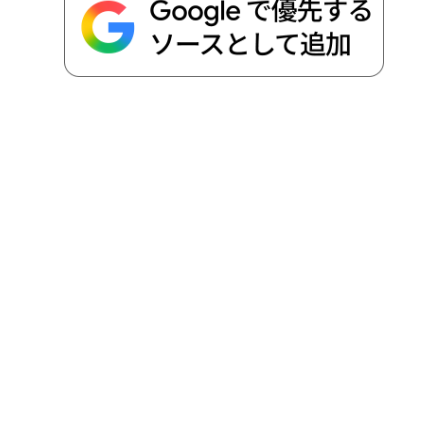
o
e
a
o
i
o
r
t
n
k
e
k