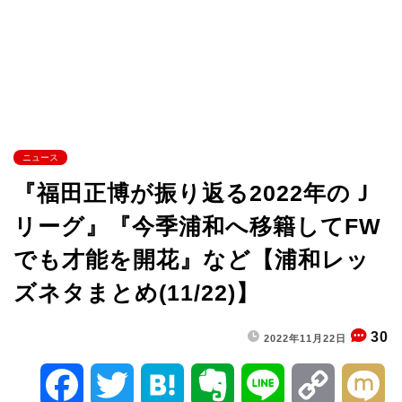
ニュース
『福田正博が振り返る2022年のＪ
リーグ』『今季浦和へ移籍してFW
でも才能を開花』など【浦和レッ
ズネタまとめ(11/22)】
30
2022年11月22日
F
T
H
E
L
C
M