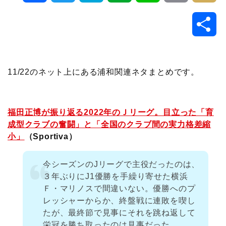
a
w
a
v
i
o
i
共
c
i
t
e
n
p
x
有
e
t
e
r
e
y
i
11/22のネット上にある浦和関連ネタまとめです。
b
t
n
n
L
o
e
a
o
i
福田正博が振り返る2022年のＪリーグ。目立った「育
成型クラブの奮闘」と「全国のクラブ間の実力格差縮
o
r
t
n
小」
（Sportiva）
k
e
k
今シーズンのJリーグで主役だったのは、
３年ぶりにJ1優勝を手繰り寄せた横浜
Ｆ・マリノスで間違いない。優勝へのプ
レッシャーからか、終盤戦に連敗を喫し
たが、最終節で見事にそれを跳ね返して
栄冠を勝ち取ったのは見事だった。