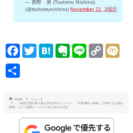
— 西野 努 (Tsutomu Nishino)
(@tsutomunishino)
November 21, 2022
F
T
H
E
L
C
M
a
w
a
v
i
o
i
共
c
i
t
e
n
p
x
有
e
t
e
r
e
y
i
HOME
ニュース
『福田正博が振り返る2022年のＪリーグ』『今季浦和へ移籍してFWでも才能を
b
t
n
n
L
開花』など【浦和レッズネタまとめ(11/22)】
o
e
a
o
i