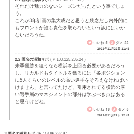
それだけ魅力のないシーズンだったという事でしょ
う。
これが3年計画の集大成だと思うと残念だし内外的に
もフロントが誰も責任を取らないという訳にはいか
ないだろうね。
いいね
5
ダメ
22
2022年11月22日 11:48
2.2 匿名の浦和サポ
(IP:103.125.235.24 )
来季優勝を狙うなら横浜を上回る必要があるだろう
し、リカルドもタイトルを獲るには「各ポジション
に5人くらいのレベルの高い選手をそろえなければい
けません」と言ってたけど、引用されてる横浜の厚
い選手層のマネジメントの部分は学ぶべき点はある
と思うけどね。
いいね
18
ダメ
5
2022年11月22日 12:41
3 匿名の浦和サポ
(IP:118.86.232.9 )