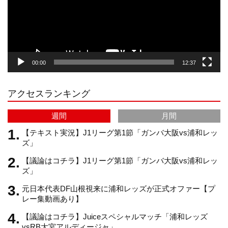
a
o
u
ヤ
ー
g
k
b
00:00
12:37
r
e
アクセスランキング
a
C
週間
月間
m
h
【テキスト実況】J1リーグ第1節「ガンバ大阪vs浦和レッ
ズ」
【議論はコチラ】J1リーグ第1節「ガンバ大阪vs浦和レッ
a
ズ」
元日本代表DF山根視来に浦和レッズが正式オファー【プ
n
レー集動画あり】
【議論はコチラ】Juiceスペシャルマッチ「浦和レッズ
n
vsRB大宮アルディージャ」