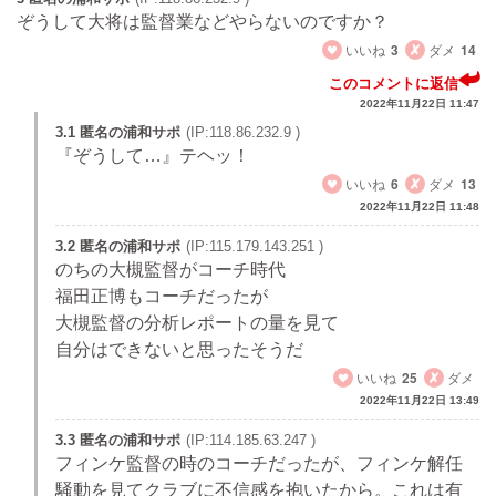
ぞうして大将は監督業などやらないのですか？
いいね
3
ダメ
14
このコメントに返信
2022年11月22日 11:47
3.1 匿名の浦和サポ
(IP:118.86.232.9 )
『ぞうして…』テヘッ！
いいね
6
ダメ
13
2022年11月22日 11:48
3.2 匿名の浦和サポ
(IP:115.179.143.251 )
のちの大槻監督がコーチ時代
福田正博もコーチだったが
大槻監督の分析レポートの量を見て
自分はできないと思ったそうだ
いいね
25
ダメ
2022年11月22日 13:49
3.3 匿名の浦和サポ
(IP:114.185.63.247 )
フィンケ監督の時のコーチだったが、フィンケ解任
騒動を見てクラブに不信感を抱いたから。これは有