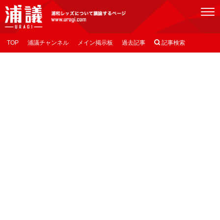
[浦議]浦和レッズについて議論するページ
TOP
浦議チャンネル
メイン掲示板
過去記事

記事検索