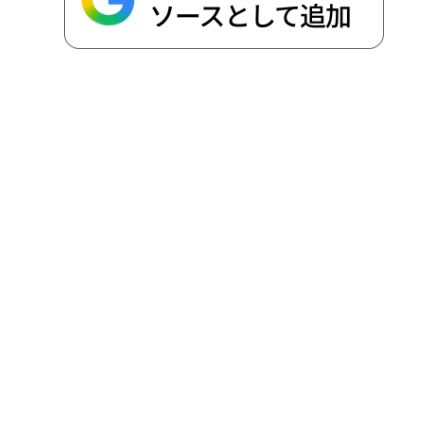
o
r
t
n
k
e
k