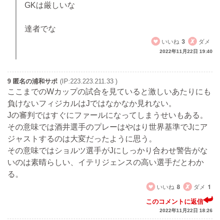
GKは厳しいな
達者でな
いいね
3
ダメ
2022年11月22日 19:40
9 匿名の浦和サポ
(IP:223.223.211.33 )
ここまでのWカップの試合を見ていると激しいあたりにも
負けないフィジカルはJではなかなか見れない。
Jの審判ではすぐにファールになってしまうせいもある。
その意味では酒井選手のプレーはやはり世界基準でJにア
ジャストするのは大変だったように思う。
その意味ではショルツ選手がJにしっかり合わせ警告がな
いのは素晴らしい、イテリジェンスの高い選手だとわか
る。
いいね
8
ダメ
1
このコメントに返信
2022年11月22日 18:26