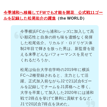
今季浦和へ移籍してFWでも才能を開花 公式戦11ゴー
ルを記録した松尾佑介の躍進
（the WORLD）
今季横浜FCから浦和レッズに加入して高
い順応性と自身の持ち味を遺憾なく発揮
した松尾佑介。リカルド・ロドリゲス体
制2年目で輝きを放った男は、新監督を迎
える来季どんなパフォーマンスを見せて
くれるだろうか。
松尾は仙台大学在学時の2019年に横浜
FCへ2種登録されると、主力として活
躍。正式加入前ながらJ2で21試合6ゴー
ルを記録してチームをJ1昇格へと導く。
大学を卒業して加入した2020年には浦和
戦で2得点を挙げて勝利に貢献するなど、
J1で20試合7得点を決めた。