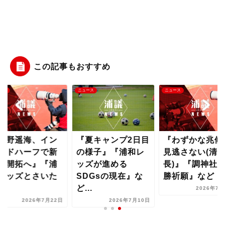
この記事もおすすめ
ース
ニュース
ニュース
南野遥海、イン
『夏キャンプ2日目
『わずかな兆候
イドハーフで新
の様子』『浦和レ
見逃さない(清
地開拓へ』『浦
ッズが進める
長)』『調神社
レッズとさいた
SDGsの現在』な
勝祈願』など【..
..
ど...
2026年7月
2026年7月22日
2026年7月10日