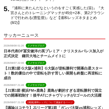
『浦和に来たんだなというのをすごく実感した(笹)』『大
e
宮さんとのトレーニングマッチが45分×2本、第2グラウン
ドで行われる(曺監督)』など【浦和レッズネタまとめ
(8/2)】
l
サッカーニュース
2026/08/08 01:20
ドメサカブログ
日本代表DF冨安健洋の英プレミア・クリスタルパレス加入が
正式決定 鎌田大地とチームメイトに
2026/08/07 22:00
ドメサカブログ
【J1第1節 G大阪×浦和】G大阪が逆転勝利で開幕白星スター
ト！数的優位の中で逆転を許す苦しい展開も終盤に再逆転に
成功
2026/08/07 21:46
ドメサカブログ
【J1第1節 横浜FM×鹿島】鹿島が劇的すぎる逆転勝利で国立
での開幕戦制す！後半ATにチャヴリッチが2ゴールの大活躍
2026/08/07 21:33
[浦議]浦和レッズについて議論するページ
【議論はコチラ】J1リーグ第1節「ガンバ大阪vs浦和レッズ」