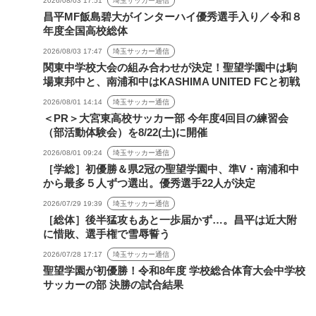
2026/08/03 17:51
埼玉サッカー通信
昌平MF飯島碧大がインターハイ優秀選手入り／令和８
年度全国高校総体
2026/08/03 17:47
埼玉サッカー通信
関東中学校大会の組み合わせが決定！聖望学園中は駒
場東邦中と、南浦和中はKASHIMA UNITED FCと初戦
2026/08/01 14:14
埼玉サッカー通信
＜PR＞大宮東高校サッカー部 今年度4回目の練習会
（部活動体験会）を8/22(土)に開催
2026/08/01 09:24
埼玉サッカー通信
［学総］初優勝＆県2冠の聖望学園中、準V・南浦和中
から最多５人ずつ選出。優秀選手22人が決定
2026/07/29 19:39
埼玉サッカー通信
［総体］後半猛攻もあと一歩届かず…。昌平は近大附
に惜敗、選手権で雪辱誓う
2026/07/28 17:17
埼玉サッカー通信
聖望学園が初優勝！令和8年度 学校総合体育大会中学校
サッカーの部 決勝の試合結果