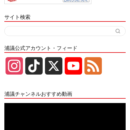
サイト検索
浦議公式アカウント・フィード
I
T
X
Y
F
n
i
o
e
浦議チャンネルおすすめ動画
s
k
u
e
動
画
プ
t
T
T
d
レ
ー