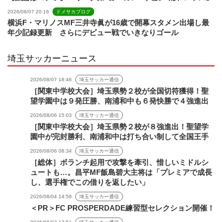
2026/08/07 20:16
ドメサカブログ
横浜F・マリノスMF三井寺眞が16歳で開幕スタメン出場し最
年少記録更新 さらにデビュー戦でいきなりゴール
埼玉サッカーニュース
2026/08/07 18:46
埼玉サッカー通信
［関東中学校大会］埼玉県勢２校が全国切符獲得！聖
望学園中は９発圧勝、南浦和中も６発快勝で４強進出
2026/08/06 15:03
埼玉サッカー通信
［関東中学校大会］埼玉県勢２校が８強進出！聖望学
園中が完封勝利、南浦和中は打ち合い制して全国王手
2026/08/06 08:34
埼玉サッカー通信
［総体］ボランチ起用で攻撃を牽引、惜しいミドルシ
ュートも…。昌平MF飯島碧大主将は「プレミアで成長
し、選手権でこの借りを返したい」
2026/08/04 14:56
埼玉サッカー通信
＜PR＞FC PROSPERDADE練習型セレクション開催！