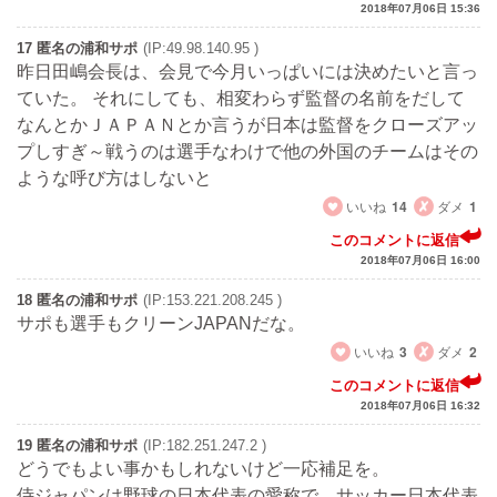
2018年07月06日 15:36
17 匿名の浦和サポ
(IP:49.98.140.95 )
昨日田嶋会長は、会見で今月いっぱいには決めたいと言っ
ていた。 それにしても、相変わらず監督の名前をだして
なんとかＪＡＰＡＮとか言うが日本は監督をクローズアッ
プしすぎ～戦うのは選手なわけで他の外国のチームはその
ような呼び方はしないと
いいね
14
ダメ
1
このコメントに返信
2018年07月06日 16:00
18 匿名の浦和サポ
(IP:153.221.208.245 )
サポも選手もクリーンJAPANだな。
いいね
3
ダメ
2
このコメントに返信
2018年07月06日 16:32
19 匿名の浦和サポ
(IP:182.251.247.2 )
どうでもよい事かもしれないけど一応補足を。
侍ジャパンは野球の日本代表の愛称で、サッカー日本代表