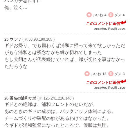
ハンカチ忘れずに
俺、泣く…
いいね
4
ダメ
4
このコメントに返信
2018年07月06日 20:21
25 ウラワ
(IP:58.98.190.105 )
ギドお帰り、でも願わくば浦和に帰って来て欲しかっただ
がもう浦和とは残念ながら縁が切れてしまった
もし犬飼さんが代表続けていれば、縁が切れる事はなかっ
ただろうな
いいね
13
ダメ
3
このコメントに返信
2018年07月06日 21:29
26 匿名の浦和サポ
(IP:126.241.216.148 )
ギドとの絶縁は、浦和フロントのせいだが、
あのときのギドの成功は、バックアップ体制による。
チームづくりや采配の妙があるわけではなかった。
今ギドが浦和監督になったところで、優勝は無理。