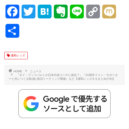
F
T
H
E
L
C
M
a
w
a
v
i
o
i
共
c
i
t
e
n
p
x
有
e
t
e
r
e
y
i
浦和レッズ
b
t
n
n
L
HOME
ニュース
『ギド・ブッフバルトが日本代表コーチに就任？』『25周年ファン・サポータ
ーと共につくる歌(仮) 歌詞ミーティング開催』など【浦和レッズネタまとめ(7/6)】
o
e
a
o
i
o
r
t
n
k
e
k