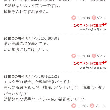
の愛称はサムライブルーですね。
横槍を入れてすみません。
いいね
10
ダメ
1
このコメントに返信
2018年07月06日 17:39
20 匿名の浦和サポ
(IP:49.106.193.20 )
また浦議の埃が暴れてる。
いい加減にしてほしい…。
いいね
15
ダメ
3
このコメントに返信
2018年07月06日 17:59
21 匿名の浦和サポ
(IP:49.98.151.172 )
エスクデロ息子また韓国行きだってよ
浦和に所縁あるんだし補強ポイントだけど、浦和じゃダメ
だったかな？
結構好きな選手だったから俺が補正強いだけ？
いいね
2
ダメ
11