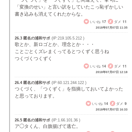
「変換のせい」と言い訳をしていたこっ恥ずかしい
書き込みも消えてくれたからな。
いいね
17
ダメ
11
2018年07月07日 11:35
26.3 匿名の浦和サポ
(IP:219.105.5.212 )
歌とか、新ロゴとか、理念とか・・・
ことごとくズレまくってるとつくずく思うね
つくづくつくずく
いいね
14
ダメ
11
2018年07月07日 12:18
26.4 匿名の浦和サポ
(IP:60.121.244.122 )
つくづく、「つくずく」を指摘しておいてよかった
と思っております。
いいね
14
ダメ
9
2018年07月07日 16:33
26.5 匿名の浦和サポ
(IP:1.66.101.36 )
ア◯タくん、白旗揚げて逃亡。