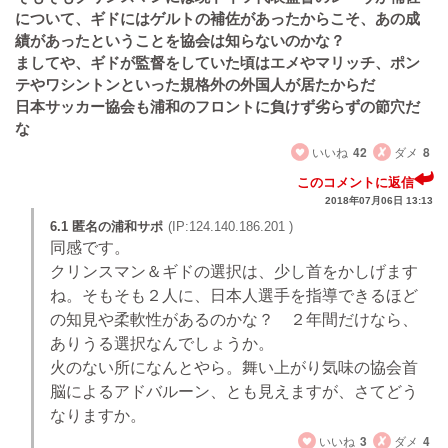
について、ギドにはゲルトの補佐があったからこそ、あの成
績があったということを協会は知らないのかな？
ましてや、ギドが監督をしていた頃はエメやマリッチ、ポン
テやワシントンといった規格外の外国人が居たからだ
日本サッカー協会も浦和のフロントに負けず劣らずの節穴だ
な
いいね
42
ダメ
8
このコメントに返信
2018年07月06日 13:13
6.1 匿名の浦和サポ
(IP:124.140.186.201 )
同感です。
クリンスマン＆ギドの選択は、少し首をかしげます
ね。そもそも２人に、日本人選手を指導できるほど
の知見や柔軟性があるのかな？ ２年間だけなら、
ありうる選択なんでしょうか。
火のない所になんとやら。舞い上がり気味の協会首
脳によるアドバルーン、とも見えますが、さてどう
なりますか。
いいね
3
ダメ
4