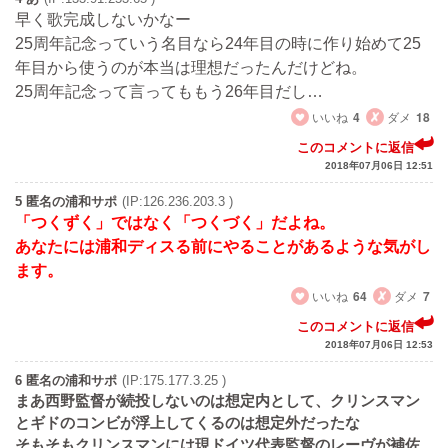
早く歌完成しないかなー
25周年記念っていう名目なら24年目の時に作り始めて25
年目から使うのが本当は理想だったんだけどね。
25周年記念って言ってももう26年目だし…
いいね
4
ダメ
18
このコメントに返信
2018年07月06日 12:51
5 匿名の浦和サポ
(IP:126.236.203.3 )
「つくずく」ではなく「つくづく」だよね。
あなたには浦和ディスる前にやることがあるような気がし
ます。
いいね
64
ダメ
7
このコメントに返信
2018年07月06日 12:53
6 匿名の浦和サポ
(IP:175.177.3.25 )
まあ西野監督が続投しないのは想定内として、クリンスマン
とギドのコンビが浮上してくるのは想定外だったな
そもそもクリンスマンには現ドイツ代表監督のレーヴが補佐