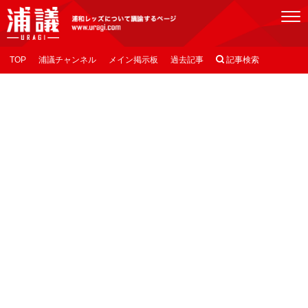
[浦議]浦和レッズについて議論するページ
TOP
浦議チャンネル
メイン掲示板
過去記事

記事検索