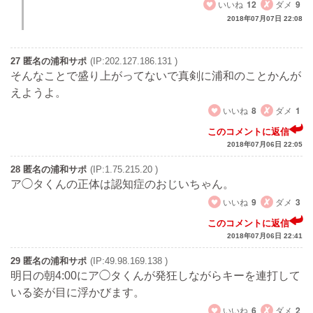
いいね
12
ダメ
9
2018年07月07日 22:08
27 匿名の浦和サポ
(IP:202.127.186.131 )
そんなことで盛り上がってないで真剣に浦和のことかんが
えようよ。
いいね
8
ダメ
1
このコメントに返信
2018年07月06日 22:05
28 匿名の浦和サポ
(IP:1.75.215.20 )
ア◯タくんの正体は認知症のおじいちゃん。
いいね
9
ダメ
3
このコメントに返信
2018年07月06日 22:41
29 匿名の浦和サポ
(IP:49.98.169.138 )
明日の朝4:00にア◯タくんが発狂しながらキーを連打して
いる姿が目に浮かびます。
いいね
6
ダメ
2