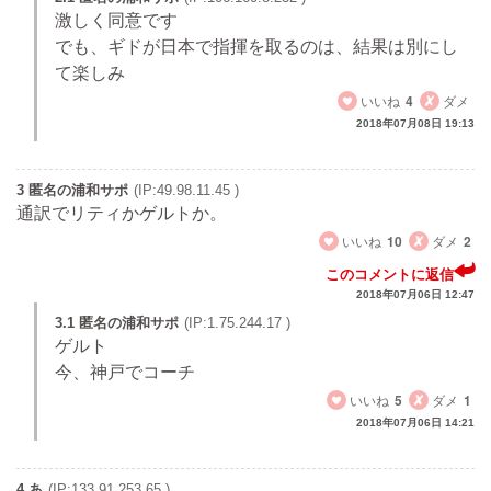
激しく同意です
でも、ギドが日本で指揮を取るのは、結果は別にし
て楽しみ
いいね
4
ダメ
2018年07月08日 19:13
3 匿名の浦和サポ
(IP:49.98.11.45 )
通訳でリティかゲルトか。
いいね
10
ダメ
2
このコメントに返信
2018年07月06日 12:47
3.1 匿名の浦和サポ
(IP:1.75.244.17 )
ゲルト
今、神戸でコーチ
いいね
5
ダメ
1
2018年07月06日 14:21
4 あ
(IP:133.91.253.65 )