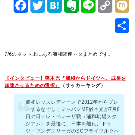
F
T
H
E
L
C
M
a
w
a
v
i
o
i
共
c
i
t
e
n
p
x
有
e
t
e
r
e
y
i
7/6のネット上にある浦和関連ネタまとめです。
b
t
n
n
L
o
e
a
o
i
【インタビュー】猶本光『浦和からドイツへ、成長を
加速させるための選択』
（サッカーキング）
o
r
t
n
浦和レッズレディースで2012年からプレ
k
e
k
ーするなでしこジャパンMF猶本光が7月8
日の日テレ・ベレーザ戦（浦和駒場スタ
ジアム）を最後に、日本を離れ、ドイ
ツ・ブンデスリーガのSCフライブルクへ