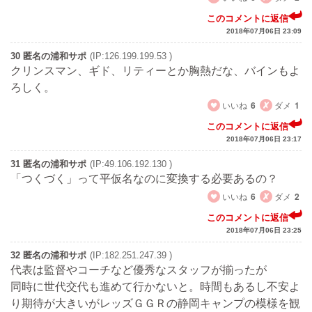
このコメントに返信
2018年07月06日 23:09
30 匿名の浦和サポ
(IP:126.199.199.53 )
クリンスマン、ギド、リティーとか胸熱だな、バインもよ
ろしく。
いいね
6
ダメ
1
このコメントに返信
2018年07月06日 23:17
31 匿名の浦和サポ
(IP:49.106.192.130 )
「つくづく」って平仮名なのに変換する必要あるの？
いいね
6
ダメ
2
このコメントに返信
2018年07月06日 23:25
32 匿名の浦和サポ
(IP:182.251.247.39 )
代表は監督やコーチなど優秀なスタッフが揃ったが
同時に世代交代も進めて行かないと。時間もあるし不安よ
り期待が大きいがレッズＧＧＲの静岡キャンプの模様を観