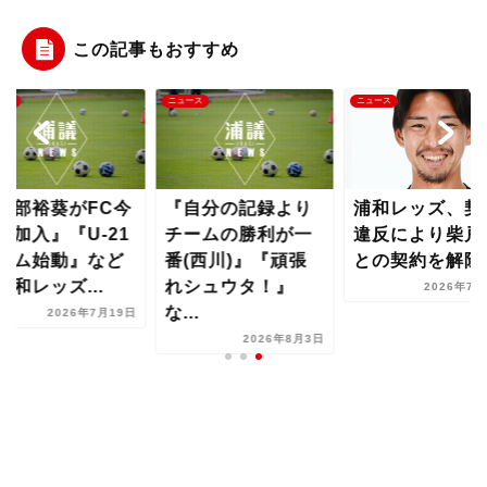
この記事もおすすめ
ース
ニュース
ニュース
安部裕葵がFC今
『自分の記録より
浦和レッズ、契
に加入』『U-21
チームの勝利が一
違反により柴戸
ーム始動』など
番(西川)』『頑張
との契約を解除
浦和レッズ...
れシュウタ！』
2026年7月
な...
2026年7月19日
2026年8月3日