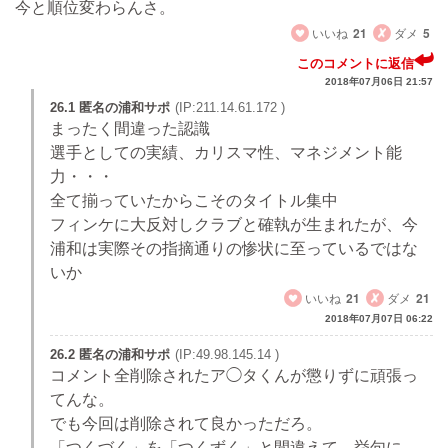
今と順位変わらんさ。
いいね
21
ダメ
5
このコメントに返信
2018年07月06日 21:57
26.1 匿名の浦和サポ
(IP:211.14.61.172 )
まったく間違った認識
選手としての実績、カリスマ性、マネジメント能
力・・・
全て揃っていたからこそのタイトル集中
フィンケに大反対しクラブと確執が生まれたが、今
浦和は実際その指摘通りの惨状に至っているではな
いか
いいね
21
ダメ
21
2018年07月07日 06:22
26.2 匿名の浦和サポ
(IP:49.98.145.14 )
コメント全削除されたア◯タくんが懲りずに頑張っ
てんな。
でも今回は削除されて良かっただろ。
「つくづく」を「つくずく」と間違えて、挙句に