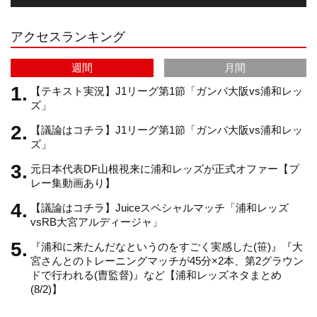
r
e
アクセスランキング
a
C
週間
月間
m
h
【テキスト実況】J1リーグ第1節「ガンバ大阪vs浦和レッ
ズ」
【議論はコチラ】J1リーグ第1節「ガンバ大阪vs浦和レッ
a
ズ」
元日本代表DF山根視来に浦和レッズが正式オファー【プ
n
レー集動画あり】
【議論はコチラ】Juiceスペシャルマッチ「浦和レッズ
n
vsRB大宮アルディージャ」
『浦和に来たんだなというのをすごく実感した(笹)』『大
e
宮さんとのトレーニングマッチが45分×2本、第2グラウン
ドで行われる(曺監督)』など【浦和レッズネタまとめ
(8/2)】
l