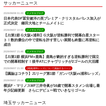
サッカーニュース
2026/08/08 01:20
ドメサカブログ
日本代表DF冨安健洋の英プレミア・クリスタルパレス加入が
正式決定 鎌田大地とチームメイトに
2026/08/07 22:00
ドメサカブログ
【J1第1節 G大阪×浦和】G大阪が逆転勝利で開幕白星スター
ト！数的優位の中で逆転を許す苦しい展開も終盤に再逆転に
成功
2026/08/07 21:46
ドメサカブログ
【J1第1節 横浜FM×鹿島】鹿島が劇的すぎる逆転勝利で国立
での開幕戦制す！後半ATにチャヴリッチが2ゴールの大活躍
2026/08/07 21:33
[浦議]浦和レッズについて議論するページ
【議論はコチラ】J1リーグ第1節「ガンバ大阪vs浦和レッズ」
2026/08/07 20:16
ドメサカブログ
横浜F・マリノスMF三井寺眞が16歳で開幕スタメン出場し最
年少記録更新 さらにデビュー戦でいきなりゴール
埼玉サッカーニュース