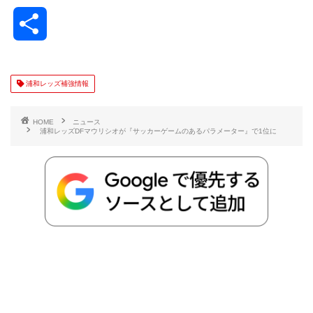
a
w
a
v
i
o
i
共
c
i
t
e
n
p
x
有
e
t
e
r
e
y
i
浦和レッズ補強情報
b
t
n
n
L
HOME
ニュース
浦和レッズDFマウリシオが『サッカーゲームのあるパラメーター』で1位に
o
e
a
o
i
o
r
t
n
k
e
k