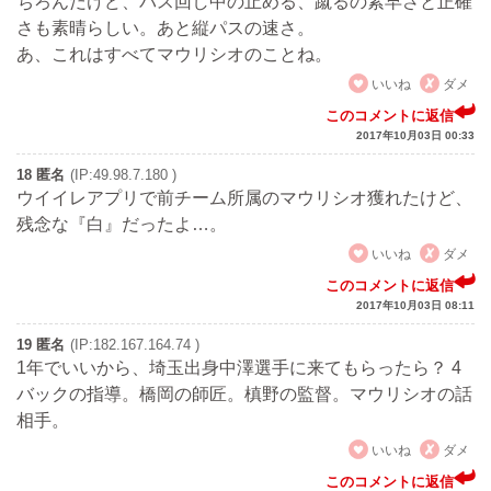
ちろんだけど、パス回し中の止める、蹴るの素早さと正確
さも素晴らしい。あと縦パスの速さ。
あ、これはすべてマウリシオのことね。
いいね
ダメ
このコメントに返信
2017年10月03日 00:33
18 匿名
(IP:49.98.7.180 )
ウイイレアプリで前チーム所属のマウリシオ獲れたけど、
残念な『白』だったよ…。
いいね
ダメ
このコメントに返信
2017年10月03日 08:11
19 匿名
(IP:182.167.164.74 )
1年でいいから、埼玉出身中澤選手に来てもらったら？ 4
バックの指導。橋岡の師匠。槙野の監督。マウリシオの話
相手。
いいね
ダメ
このコメントに返信