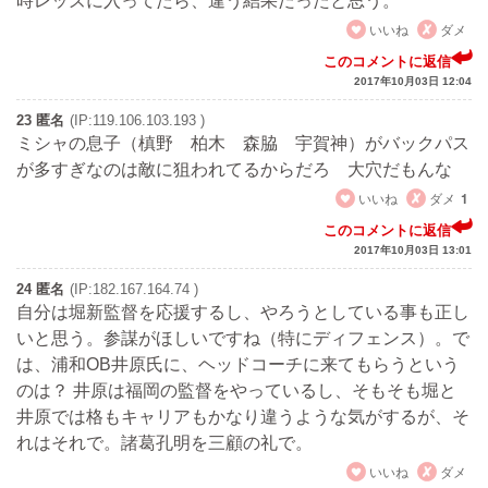
時レッズに入ってたら、違う結果だったと思う。
いいね
ダメ
このコメントに返信
2017年10月03日 12:04
23 匿名
(IP:119.106.103.193 )
ミシャの息子（槙野 柏木 森脇 宇賀神）がバックパス
が多すぎなのは敵に狙われてるからだろ 大穴だもんな
いいね
ダメ
1
このコメントに返信
2017年10月03日 13:01
24 匿名
(IP:182.167.164.74 )
自分は堀新監督を応援するし、やろうとしている事も正し
いと思う。参謀がほしいですね（特にディフェンス）。で
は、浦和OB井原氏に、ヘッドコーチに来てもらうという
のは？ 井原は福岡の監督をやっているし、そもそも堀と
井原では格もキャリアもかなり違うような気がするが、そ
れはそれで。諸葛孔明を三顧の礼で。
いいね
ダメ