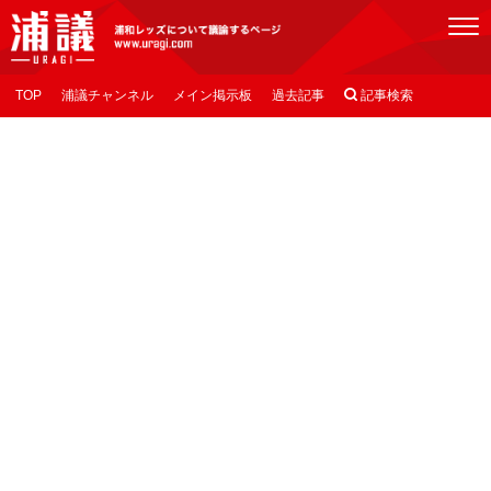
[浦議]浦和レッズについて議論するページ
TOP
浦議チャンネル
メイン掲示板
過去記事

記事検索