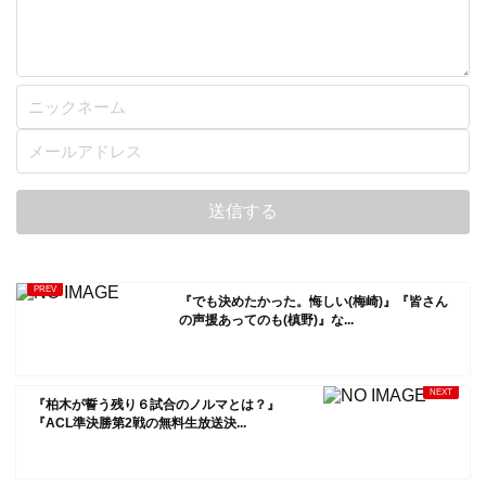
『でも決めたかった。悔しい(梅崎)』『皆さん
の声援あってのも(槙野)』な...
『柏木が誓う残り６試合のノルマとは？』
『ACL準決勝第2戦の無料生放送決...