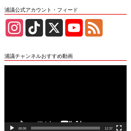
浦議公式アカウント・フィード
I
T
X
Y
F
n
i
o
e
浦議チャンネルおすすめ動画
s
k
u
e
動
画
プ
t
T
T
d
レ
ー
a
o
u
ヤ
ー
g
k
b
00:00
12:37