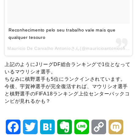
Reconhecimento pelo seu trabalho vale mais que
qualquer tesouro
Mauricio De Carvalho Antonioさん(@mauricioantoniooficial)がシェアした投稿 –
上記のようにJリーグDF総合ランキングで1位となって
いるマウリシオ選手。
ちなみに槙野選手も5位にランクインされています。
今後、宇賀神選手が完全復活すれば、マウリシオ選手
と槙野選手のFIFA18ランキング上位センターバックコ
ンビが見れるかも？
F
T
H
E
L
C
M