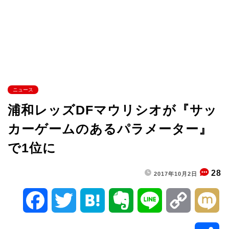
ニュース
浦和レッズDFマウリシオが『サッ
カーゲームのあるパラメーター』
で1位に
28
2017年10月2日
F
T
H
E
L
C
M
a
w
a
v
i
o
i