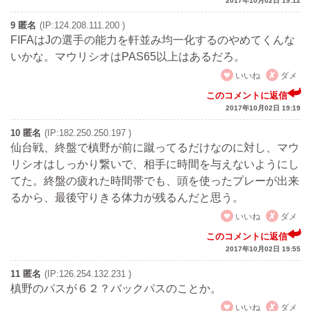
2017年10月02日 19:12
9 匿名
(IP:124.208.111.200 )
FIFAはJの選手の能力を軒並み均一化するのやめてくんな
いかな。マウリシオはPAS65以上はあるだろ。
いいね
ダメ
このコメントに返信
2017年10月02日 19:19
10 匿名
(IP:182.250.250.197 )
仙台戦、終盤で槙野が前に蹴ってるだけなのに対し、マウ
リシオはしっかり繋いで、相手に時間を与えないようにし
てた。終盤の疲れた時間帯でも、頭を使ったプレーが出来
るから、最後守りきる体力が残るんだと思う。
いいね
ダメ
このコメントに返信
2017年10月02日 19:55
11 匿名
(IP:126.254.132.231 )
槙野のパスが６２？バックパスのことか。
いいね
ダメ