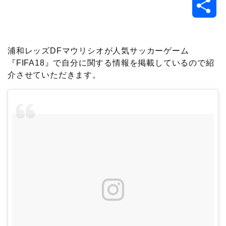
共
c
i
t
e
n
p
x
有
e
t
e
r
e
y
i
浦和レッズDFマウリシオが人気サッカーゲーム
『FIFA18』で自分に関する情報を掲載しているので紹
b
t
n
n
L
介させていただきます。
o
e
a
o
i
o
r
t
n
k
e
k