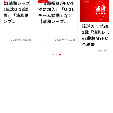
ース
ニュース
ニュース
U-21浦和レッズ
『安部裕葵がFC今
sFC琉球U-18試
治に加入』『U-21
結果』『浦和夏
チーム始動』など
ャンプ...
【浦和レッズ...
琉球カップ202
2戦「浦和レッ
vs藤枝MYFC
2026年7月23日
2026年7月19日
合結果
2026年7月