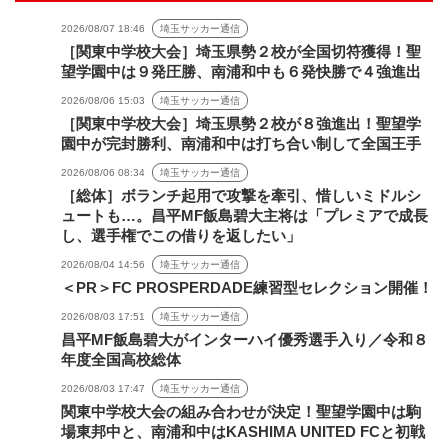
2026/08/07 18:46
埼玉サッカー通信
［関東中学校大会］埼玉県勢２校が全国切符獲得！聖
望学園中は９発圧勝、南浦和中も６発快勝で４強進出
2026/08/06 15:03
埼玉サッカー通信
［関東中学校大会］埼玉県勢２校が８強進出！聖望学
園中が完封勝利、南浦和中は打ち合い制して全国王手
2026/08/06 08:34
埼玉サッカー通信
［総体］ボランチ起用で攻撃を牽引、惜しいミドルシ
ュートも…。昌平MF飯島碧大主将は「プレミアで成長
し、選手権でこの借りを返したい」
2026/08/04 14:56
埼玉サッカー通信
＜PR＞FC PROSPERDADE練習型セレクション開催！
2026/08/03 17:51
埼玉サッカー通信
昌平MF飯島碧大がインターハイ優秀選手入り／令和８
年度全国高校総体
2026/08/03 17:47
埼玉サッカー通信
関東中学校大会の組み合わせが決定！聖望学園中は駒
場東邦中と、南浦和中はKASHIMA UNITED FCと初戦