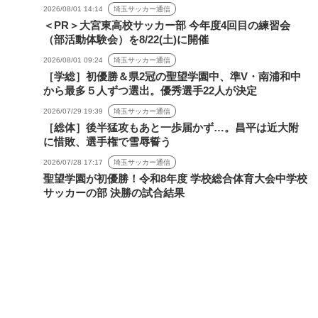
2026/08/01 14:14
埼玉サッカー通信
＜PR＞大宮東高校サッカー部 今年度4回目の練習会
（部活動体験会）を8/22(土)に開催
2026/08/01 09:24
埼玉サッカー通信
［学総］初優勝＆県2冠の聖望学園中、準V・南浦和中
から最多５人ずつ選出。優秀選手22人が決定
2026/07/29 19:39
埼玉サッカー通信
［総体］後半猛攻もあと一歩届かず…。昌平は近大附
に惜敗、選手権で雪辱誓う
2026/07/28 17:17
埼玉サッカー通信
聖望学園が初優勝！令和8年度 学校総合体育大会中学校
サッカーの部 決勝の試合結果