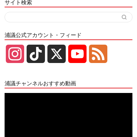
サイト検索
浦議公式アカウント・フィード
I
T
X
Y
F
n
i
o
e
浦議チャンネルおすすめ動画
s
k
u
e
動
画
プ
t
T
T
d
レ
ー
a
o
u
ヤ
ー