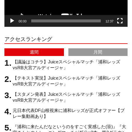
g
k
b
00:00
12:37
r
e
アクセスランキング
a
C
週間
月間
m
h
【議論はコチラ】Juiceスペシャルマッチ「浦和レッズ
vsRB大宮アルディージャ」
【テキスト実況】Juiceスペシャルマッチ「浦和レッズ
a
vsRB大宮アルディージャ」
【スタメン発表】Juiceスペシャルマッチ「浦和レッズ
n
vsRB大宮アルディージャ」
元日本代表DF山根視来に浦和レッズが正式オファー【プ
n
レー集動画あり】
『浦和に来たんだなというのをすごく実感した(笹)』『大
e