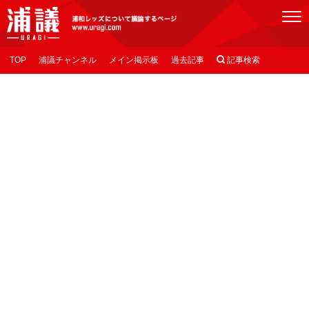
[浦議]浦和レッズについて議論するページ
TOP
浦議チャンネル
メイン掲示板
過去記事

記事検索