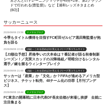
宮さんとのトレーニングマッチが45分×2本、第2グラウン
ドで行われる(曺監督)』など【浦和レッズネタまとめ
(8/2)】
l
サッカーニュース
2026/08/06 23:56
ドメサカブログ
今季もタイトル獲得を目指すFC町田ゼルビア黒田剛監督が抱
負を語る
2026/08/06 22:00
[J論] – これを読めばJが見える Jリーグ系コラムサイト
【J3順位予想】昇格争いの大本命は？番記者が語る秋春制新
シーズン！／充実スカッドのJ2降格組／明暗分けるレンタル
選手／鍵を握るウィンターブレイク
2026/08/06 21:00
[J論] – これを読めばJが見える Jリーグ系コラムサイト
サッカーは「産業」か「文化」か？FIFAが進めるアメリカ型
ビジネス、チケット転売、48チーム化の功罪【月刊ブンデ
ス】
2026/08/06 18:44
ドメサカブログ
FC東京の開幕戦に日本代表DF長友佑都が来場し挨拶 去就に
注目集まる