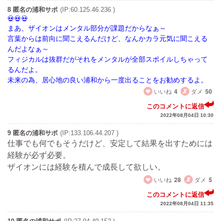
8 匿名の浦和サポ
(IP:60.125.46.236 )
まあ、ザイオンはメンタル部分が課題だからなぁ～
言葉からは前向に聞こえるんだけど、なんかカラ元気に聞こえる
んだよなぁ～
フィジカルは抜群だがそれをメンタルが全部スポイルしちゃって
るんだよ。
未来の為、居心地の良い浦和から一度出ることをお勧めするよ。
いいね
4
ダメ
50
このコメントに返信
2022年08月04日 10:30
9 匿名の浦和サポ
(IP:133.106.44.207 )
仕事でも何でもそうだけど、安定して結果を出すためには
経験が必ず必要。
ザイオンには経験を積んで成長して欲しい。
いいね
28
ダメ
5
このコメントに返信
2022年08月04日 11:35