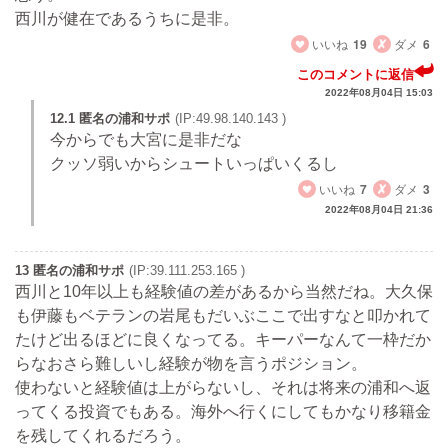
西川が健在であるうちに是非。
いいね
19
ダメ
6
このコメントに返信
2022年08月04日 15:03
12.1 匿名の浦和サポ
(IP:49.98.140.143 )
今からでも大宮に是非だな
クッソ弱いからシュートいっぱいくるし
いいね
7
ダメ
3
2022年08月04日 21:36
13 匿名の浦和サポ
(IP:39.111.253.165 )
西川と10年以上も経験値の差があるから当然だね。大久保
も伊藤もベテランの岩尾もだいぶここで出すなと叩かれて
たけど出るほどに良くなってる。キーパーなんて一枠だか
らなおさら難しいし経験が物を言うポジション。
使わないと経験値は上がらないし、それは将来の浦和へ返
ってくる投資でもある。海外へ行くにしてもかなり移籍金
を残してくれるだろう。