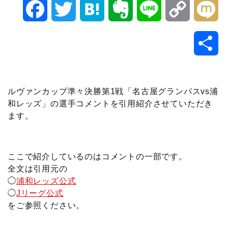
F
T
H
E
L
C
M
a
w
a
v
i
o
i
共
c
i
t
e
n
p
x
有
e
t
e
r
e
y
i
ルヴァンカップ準々決勝第1戦「名古屋グランパスvs浦
和レッズ」の選手コメントを引用紹介させていただき
b
t
n
n
L
ます。
o
e
a
o
i
o
r
t
n
ここで紹介しているのはコメントの一部です。
全文は引用元の
k
e
k
◯
浦和レッズ公式
◯
Jリーグ公式
をご参照ください。