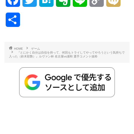
a
w
a
v
i
o
i
共
c
i
t
e
n
p
x
有
e
t
e
r
e
y
i
HOME
ゲーム
『とにかく自分は自信を持って、何回もトライしてやってやろうという気持ちで
b
t
n
n
L
入った（鈴木彩艶）』ルヴァン杯 名古屋vs浦和 選手コメント抜粋
o
e
a
o
i
o
r
t
n
k
e
k