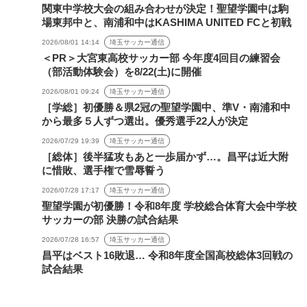
関東中学校大会の組み合わせが決定！聖望学園中は駒
場東邦中と、南浦和中はKASHIMA UNITED FCと初戦
2026/08/01 14:14
埼玉サッカー通信
＜PR＞大宮東高校サッカー部 今年度4回目の練習会
（部活動体験会）を8/22(土)に開催
2026/08/01 09:24
埼玉サッカー通信
［学総］初優勝＆県2冠の聖望学園中、準V・南浦和中
から最多５人ずつ選出。優秀選手22人が決定
2026/07/29 19:39
埼玉サッカー通信
［総体］後半猛攻もあと一歩届かず…。昌平は近大附
に惜敗、選手権で雪辱誓う
2026/07/28 17:17
埼玉サッカー通信
聖望学園が初優勝！令和8年度 学校総合体育大会中学校
サッカーの部 決勝の試合結果
2026/07/28 16:57
埼玉サッカー通信
昌平はベスト16敗退… 令和8年度全国高校総体3回戦の
試合結果