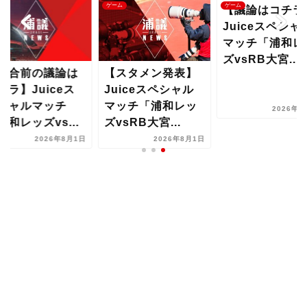
ム
ゲーム
ゲーム
【議論はコチラ
Juiceスペシャ
マッチ「浦和レ
ズvsRB大宮...
試合前の議論は
【スタメン発表】
チラ】Juiceス
Juiceスペシャル
シャルマッチ
マッチ「浦和レッ
2026年8
浦和レッズvs...
ズvsRB大宮...
2026年8月1日
2026年8月1日