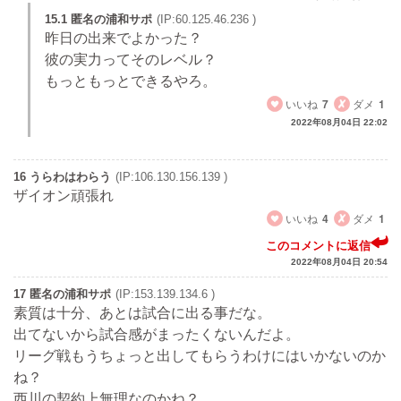
15.1 匿名の浦和サポ
(IP:60.125.46.236 )
昨日の出来でよかった？
彼の実力ってそのレベル？
もっともっとできるやろ。
いいね
7
ダメ
1
2022年08月04日 22:02
16 うらわはわらう
(IP:106.130.156.139 )
ザイオン頑張れ
いいね
4
ダメ
1
このコメントに返信
2022年08月04日 20:54
17 匿名の浦和サポ
(IP:153.139.134.6 )
素質は十分、あとは試合に出る事だな。
出てないから試合感がまったくないんだよ。
リーグ戦もうちょっと出してもらうわけにはいかないのか
ね？
西川の契約上無理なのかね？