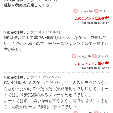
経験を積めば安定してくる！
いいね
52
ダメ
3
このコメントに返信
2022年08月04日 09:07
5 匿名の浦和サポ
(IP:101.111.11.164 )
GKは試合に出て成功や失敗を繰り返しながら、成長して
いくものだと思うので、来シーズンはレンタルて一度出た
方が良い。
いいね
16
ダメ
24
このコメントに返信
2022年08月04日 09:32
6 匿名の浦和サポ
(IP:103.125.235.23 )
確かに細かいミスが目についたけど、ミスが失点につなが
らなかったのは幸いだった。実践感覚を取り戻して、ホー
ムではより安定感のあるプレーを見せてほしい。
ホームでは名古屋は仙頭も言うように得点を取りにくるか
ら、彩艶のセーブで勝利に導いてほしい。