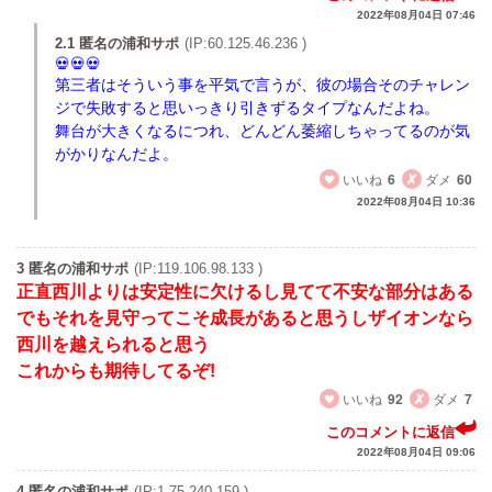
2022年08月04日 07:46
2.1 匿名の浦和サポ
(IP:60.125.46.236 )
第三者はそういう事を平気で言うが、彼の場合そのチャレン
ジで失敗すると思いっきり引きずるタイプなんだよね。
舞台が大きくなるにつれ、どんどん萎縮しちゃってるのが気
がかりなんだよ。
いいね
6
ダメ
60
2022年08月04日 10:36
3 匿名の浦和サポ
(IP:119.106.98.133 )
正直西川よりは安定性に欠けるし見てて不安な部分はある
でもそれを見守ってこそ成長があると思うしザイオンなら
西川を越えられると思う
これからも期待してるぞ!
いいね
92
ダメ
7
このコメントに返信
2022年08月04日 09:06
4 匿名の浦和サポ
(IP:1.75.240.159 )