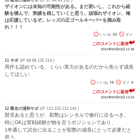
10 匿名の浦和サポ
(IP:27.94.49.152 )
ザイオンには未知の可能性がある。まだ若いし、これから経
験を積んで、実績を残していくと思う。頑張れザイオン、俺
は応援しているぞ。レッズの正ゴールキーパーを掴み取
れ！！！
いいね
33
ダメ
このコメントに返信
2022年08月04日 11:38
11 サポ
(IP:49.98.135.214 )
周作も認めている、くらい実力があるのだから焦らず成長
してほしい
いいね
19
ダメ
4
このコメントに返信
2022年08月04日 13:10
12 匿名の浦和サポ
(IP:123.225.212.144 )
賛否あると思うが、彩艶はレンタルで修行に出るべき。
特にGKは実戦経験が物を言うポジションであり、
1年通して試合に出ることが彩艶の成長にとって必要だと
思う。