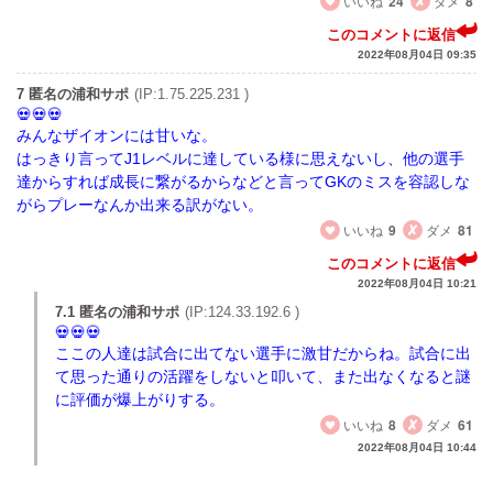
いいね
24
ダメ
8
このコメントに返信
2022年08月04日 09:35
7 匿名の浦和サポ
(IP:1.75.225.231 )
みんなザイオンには甘いな。
はっきり言ってJ1レベルに達している様に思えないし、他の選手
達からすれば成長に繋がるからなどと言ってGKのミスを容認しな
がらプレーなんか出来る訳がない。
いいね
9
ダメ
81
このコメントに返信
2022年08月04日 10:21
7.1 匿名の浦和サポ
(IP:124.33.192.6 )
ここの人達は試合に出てない選手に激甘だからね。試合に出
て思った通りの活躍をしないと叩いて、また出なくなると謎
に評価が爆上がりする。
いいね
8
ダメ
61
2022年08月04日 10:44