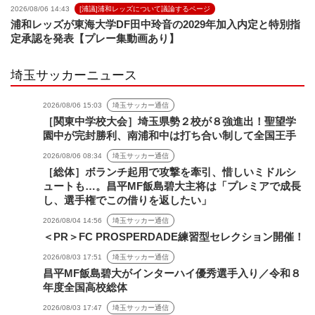
2026/08/06 14:43
[浦議]浦和レッズについて議論するページ
浦和レッズが東海大学DF田中玲音の2029年加入内定と特別指
定承認を発表【プレー集動画あり】
埼玉サッカーニュース
2026/08/06 15:03
埼玉サッカー通信
［関東中学校大会］埼玉県勢２校が８強進出！聖望学
園中が完封勝利、南浦和中は打ち合い制して全国王手
2026/08/06 08:34
埼玉サッカー通信
［総体］ボランチ起用で攻撃を牽引、惜しいミドルシ
ュートも…。昌平MF飯島碧大主将は「プレミアで成長
し、選手権でこの借りを返したい」
2026/08/04 14:56
埼玉サッカー通信
＜PR＞FC PROSPERDADE練習型セレクション開催！
2026/08/03 17:51
埼玉サッカー通信
昌平MF飯島碧大がインターハイ優秀選手入り／令和８
年度全国高校総体
2026/08/03 17:47
埼玉サッカー通信