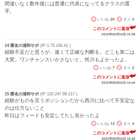
間違いなく数年後には普通に代表になってるクラスの選
手。
いいね
20
ダメ
4
このコメントに返信
2022年08月04日 16:38
14 匿名の浦和サポ
(IP:1.75.156.41 )
経験不足だと思うが、速くて正確な判断を。どこも第二は
大変。ワンチャンスいかさないと。牲川もよかったよ。
いいね
7
ダメ
2
このコメントに返信
2022年08月04日 16:40
15 匿名の浦和サポ
(IP:126.247.88.217 )
経験がものを言うポジションだから西川に比べて不安定な
のは仕方ないこと
昨日はフィードも安定してたし良かったよ
いいね
12
ダメ
4
このコメントに返信
2022年08月04日 18:49