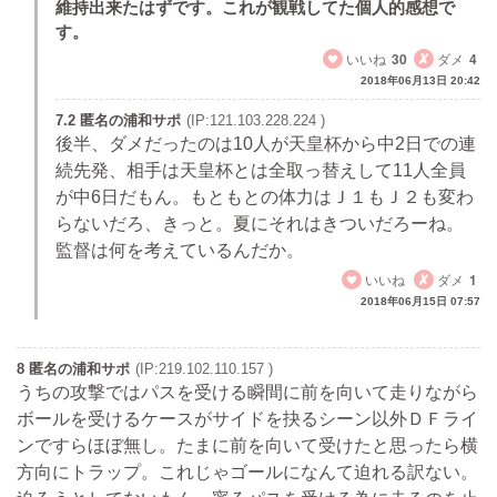
維持出来たはずです。これが観戦してた個人的感想で
す。
いいね
30
ダメ
4
2018年06月13日 20:42
7.2 匿名の浦和サポ
(IP:121.103.228.224 )
後半、ダメだったのは10人が天皇杯から中2日での連
続先発、相手は天皇杯とは全取っ替えして11人全員
が中6日だもん。もともとの体力はＪ１もＪ２も変わ
らないだろ、きっと。夏にそれはきついだろーね。
監督は何を考えているんだか。
いいね
ダメ
1
2018年06月15日 07:57
8 匿名の浦和サポ
(IP:219.102.110.157 )
うちの攻撃ではパスを受ける瞬間に前を向いて走りながら
ボールを受けるケースがサイドを抉るシーン以外ＤＦライ
ンですらほぼ無し。たまに前を向いて受けたと思ったら横
方向にトラップ。これじゃゴールになんて迫れる訳ない。