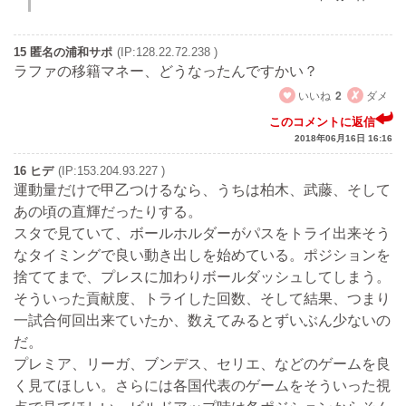
15 匿名の浦和サポ
(IP:128.22.72.238 )
ラファの移籍マネー、どうなったんですかい？
いいね
2
ダメ
このコメントに返信
2018年06月16日 16:16
16 ヒデ
(IP:153.204.93.227 )
運動量だけで甲乙つけるなら、うちは柏木、武藤、そして
あの頃の直輝だったりする。
スタで見ていて、ボールホルダーがパスをトライ出来そう
なタイミングで良い動き出しを始めている。ポジションを
捨ててまで、プレスに加わりボールダッシュしてしまう。
そういった貢献度、トライした回数、そして結果、つまり
一試合何回出来ていたか、数えてみるとずいぶん少ないの
だ。
プレミア、リーガ、ブンデス、セリエ、などのゲームを良
く見てほしい。さらには各国代表のゲームをそういった視