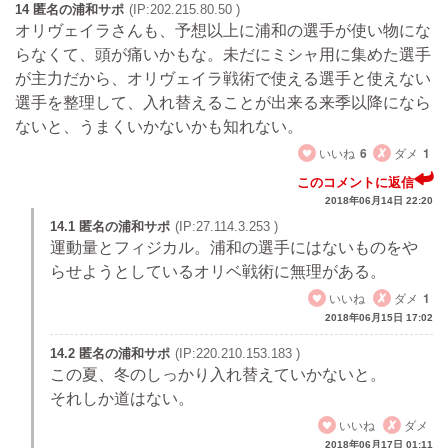
14 匿名の浦和サポ
(IP:202.215.80.50 )
オリヴェイラさんも、予想以上に浦和の選手が使い物にな
らなくて、頭が痛いかもな。未だにミシャ用に集めた選手
が主力だから、オリヴェイラ戦術で使える選手と使えない
選手を整理して、入れ替えることが出来る来季以降になら
ないと、うまくいかないかも知れない。
いいね
6
ダメ
1
このコメントに返信
2018年06月14日 22:20
14.1 匿名の浦和サポ
(IP:27.114.3.253 )
運動量とフィジカル。浦和の選手にはないものをや
らせようとしているオリベ戦術に無理がある。
いいね
ダメ
1
2018年06月15日 17:02
14.2 匿名の浦和サポ
(IP:220.210.153.183 )
この夏、冬のしっかり入れ替えていかないと。
それしか道はない。
いいね
ダメ
2018年06月17日 01:11