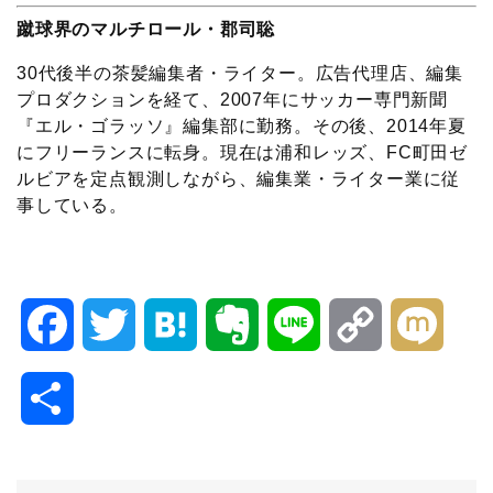
蹴球界のマルチロール・郡司聡
30代後半の茶髪編集者・ライター。広告代理店、編集
プロダクションを経て、2007年にサッカー専門新聞
『エル・ゴラッソ』編集部に勤務。その後、2014年夏
にフリーランスに転身。現在は浦和レッズ、FC町田ゼ
ルビアを定点観測しながら、編集業・ライター業に従
事している。
F
T
H
E
L
C
M
a
w
a
v
i
o
i
共
c
i
t
e
n
p
x
有
e
t
e
r
e
y
i