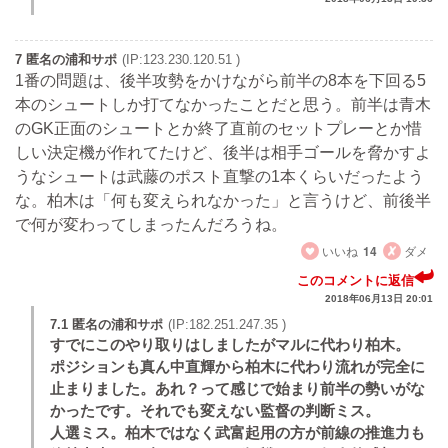
7 匿名の浦和サポ
(IP:123.230.120.51 )
1番の問題は、後半攻勢をかけながら前半の8本を下回る5
本のシュートしか打てなかったことだと思う。前半は青木
のGK正面のシュートとか終了直前のセットプレーとか惜
しい決定機が作れてたけど、後半は相手ゴールを脅かすよ
うなシュートは武藤のポスト直撃の1本くらいだったよう
な。柏木は「何も変えられなかった」と言うけど、前後半
で何が変わってしまったんだろうね。
いいね
14
ダメ
このコメントに返信
2018年06月13日 20:01
7.1 匿名の浦和サポ
(IP:182.251.247.35 )
すでにこのやり取りはしましたがマルに代わり柏木。
ポジションも真ん中直輝から柏木に代わり流れが完全に
止まりました。あれ？って感じで始まり前半の勢いがな
かったです。それでも変えない監督の判断ミス。
人選ミス。柏木ではなく武富起用の方が前線の推進力も