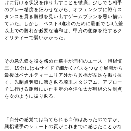
けに行ける状況を作り出すことを徹底。少しでも相手
のプレー精度を狂わせながら、オフェンシブに戦うス
タンスを貫き勝機を見い出すゲームプランを思い描い
ていた。しかし、ベスト8進出のために最低でも3点差
以上での勝利が必要な浦和は、甲府の想像を絶するク
オリティーで襲いかかった。
その急先鋒を役を務めた選手が浦和のエース・興梠慎
三。19分には右サイドで細かくパスをつなぐ展開から
最後はペナルティーエリア外から興梠が左足を振り抜
く。先制点奪取に沸き返る埼玉スタジアム。アプロー
チに行ける距離にいた甲府の今津佑太が興梠の先制点
を次のように振り返る。
「自分の感覚では当てられる自信はあったのですが、
興梠選手のシュートの質がこれまでに感じたことがな