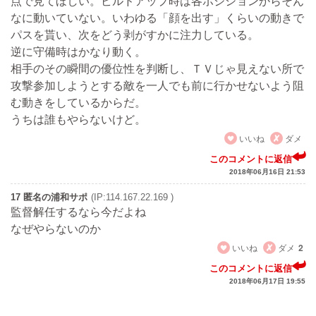
点で見てほしい。ビルドアップ時は各ポジションからそん
なに動いていない。いわゆる「顔を出す」くらいの動きで
パスを貰い、次をどう剥がすかに注力している。
逆に守備時はかなり動く。
相手のその瞬間の優位性を判断し、ＴＶじゃ見えない所で
攻撃参加しようとする敵を一人でも前に行かせないよう阻
む動きをしているからだ。
うちは誰もやらないけど。
いいね
ダメ
このコメントに返信
2018年06月16日 21:53
17 匿名の浦和サポ
(IP:114.167.22.169 )
監督解任するなら今だよね
なぜやらないのか
いいね
ダメ
2
このコメントに返信
2018年06月17日 19:55