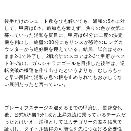
後半だけのシュート数をひも解いても、浦和の5本に対
して、甲府は8本。追加点を奪えず、焦りの色が次第に
募っていった浦和を尻目に、甲府は64分に二度の決定
機を創出し、終盤の80分にもリンスが怒涛のロングカ
ウンターから絶好機を迎えている。結局、試合はその
まま2-1で終了し、2戦合計のスコアは2-3で甲府がベス
ト8へ進出。ガムシャラにゴールを目指した後半は、逆
転突破の機運を作り出せたというよりも、むしろもっ
と早い段階で浦和が息の根を止められてもおかしくな
い展開だったと言っていい。
プレーオフステージを迎えるまでの甲府は、監督交代
後、公式戦5勝1分1敗と上昇気流に乗っているチームだ
ったとはいえ、浦和としてはカテゴリーの差を結果で
証明し、タイトル獲得の可能性を先につなげる必要性