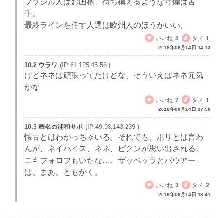
ブラジル人はお国柄、待ち構えるような守備は苦
手。
最終ラインを任す人選は欧州人のほうがいい。
いいね
5
ダメ
1
2018年06月14日 14:13
10.2 ウラワ
(IP:61.125.45.56 )
けどネネは頑張ってたけどな、そういえばネネ元気
かな
いいね
7
ダメ
1
2018年06月14日 17:56
10.3 匿名の浦和サポ
(IP:49.98.143.239 )
懐古とはわかっちゃいる。それでも、ボリとは言わ
んが、ネイハイス、ネネ、ピクンが思い出される。
ニキフォロフもいたな…。ザッペッラとバウアー
は、まあ、ともかく。
いいね
3
ダメ
2
2018年06月14日 18:41