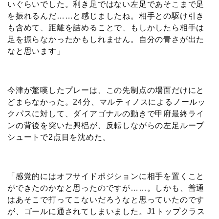
いぐらいでした。利き足ではない左足であそこまで足
を振れるんだ……と感じましたね。相手との駆け引き
も含めて、距離を詰めることで、もしかしたら相手は
足を振らなかったかもしれません。自分の青さが出た
なと思います」
今津が驚嘆したプレーは、この先制点の場面だけにと
どまらなかった。24分、マルティノスによるノールッ
クパスに対して、ダイアゴナルの動きで甲府最終ライ
ンの背後を突いた興梠が、反転しながらの左足ループ
シュートで2点目を沈めた。
「感覚的にはオフサイドポジションに相手を置くこと
ができたのかなと思ったのですが……。しかも、普通
はあそこで打ってこないだろうなと思っていたのです
が、ゴールに通されてしまいました。J1トップクラス