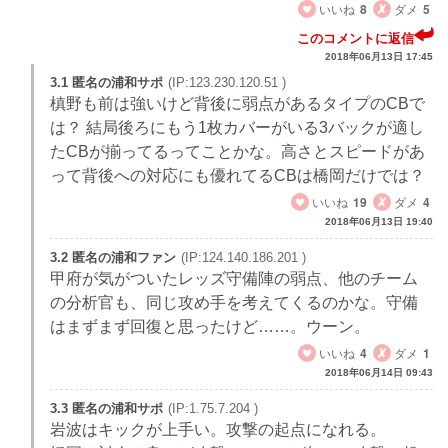
いいね
8
ダメ
5
このコメントに返信
2018年06月13日 17:45
3.1 匿名の浦和サポ
(IP:123.230.120.51 )
槙野も前は強いけど背後に弱点があるタイプのCBで
は？ 結局後ろにもう1枚カバーがいる3バックが適し
たCBが揃ってるってことかな。高さとスピードがあ
って背後への対応にも優れてるCBは橋岡だけでは？
いいね
19
ダメ
4
2018年06月13日 19:40
3.2 匿名の浦和ファン
(IP:124.140.186.201 )
甲府が気がついたレッズ守備陣の弱点、他のチーム
の分析官も、同じ攻め手を考えてくるのかな。守備
はまずまず回復と思ったけど……。ウーン。
いいね
4
ダメ
1
2018年06月14日 09:43
3.3 匿名の浦和サポ
(IP:1.75.7.204 )
岩波はキックが上手い。攻撃の起点になれる。