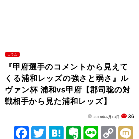
コラム
『甲府選手のコメントから見えて
くる浦和レッズの強さと弱さ』ル
ヴァン杯 浦和vs甲府【郡司聡の対
戦相手から見た浦和レッズ】
36
2018年6月13日
F
T
H
E
L
C
M