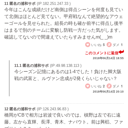
11 匿名の浦和サポ
(IP:182.251.247.33 )
今年はこんな成績だけど南側は得点シーンを何度も見てい
て北側はほとんど見てない。甲府戦なんて絶望的なアウェ
ーゴールを見せられた。組長の時も確か前半に得点し後半
はまるで別のチームに変貌し防戦一方だった気がします。
確認してないので間違えていたらすみませんm(_ _)m
いいね
5
ダメ
1
このコメントに返信
2018年06月14日 18:55
11.1 匿名の浦和サポ
(IP:49.98.138.113 )
今シーズン記憶にあるのは1-4でした！負けた脚大阪
戦の武富と、ルヴァン忠成が2発くらいじゃない？
いいね
2
ダメ
1
2018年06月14日 20:10
12 匿名の浦和サポ
(IP:126.243.96.83 )
橋岡がCBで相方は岩波で良いのでは。槙野は左で右に遠
藤。左から直輝、長澤、青木、ナバウト。前は興梠、ファ