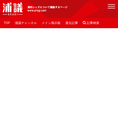
[浦議]浦和レッズについて議論するページ
TOP
浦議チャンネル
メイン掲示板
過去記事

記事検索