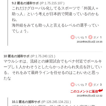
9.2 匿名の浦和サポ
(IP:1.75.215.107 )
これだけグローバル化してるスポーツで「外国人＝
助っ人」という考えが日本的で間違っているのかも
ね。
海外組をみても助っ人と言えるレベルの選手ってい
でしょう。
いいね
1
ダメ
1
2018年06月14日 19:35
10 匿名の浦和サポ
(IP:1.75.240.121 )
マウルシオは、流経との練習試合でもペナ付近でボールキ
ープし１人かわそうとしたらかっさわられ失点を許してい
る。 それをみて最終ラインを任せるのはこわいわと思っ
たな
いいね
7
ダメ
3
このコメントに返信
2018年06月14日 12:32
10.1 匿名の浦和サポ
(IP:126.245.134.211 )