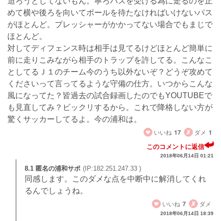
迫ろうとしてないもん。寧ろパスを受ける為に走るのを止
めて横や後ろを向いてボールを待たなければいけないパス
がほとんど。プレッシャーがかかってない場合でもまじで
ほとんど。
対してディフェンス時は相手は見てるけどほとんど簡単に
前に走りこみながら相手のトラップを許してる。こんなこ
としてるＪ１のチーム今のうち以外ないぞ？どうぞ攻めて
くださいって言ってるような守備の仕方。いつからこんな
風になってた？皆過去の試合録画したのでもYOUTUBEで
も見直してみ？ビックリするから。これで降格しない方が
驚くサッカーしてるよ。今の浦和は。
いいね
17
ダメ
1
このコメントに返信
2018年06月14日 01:21
8.1 匿名の浦和サポ
(IP:182.251.247.33 )
同感します。このダメな点を中断中に解消してくれ
るんでしょうね。
いいね
7
ダメ
2018年06月14日 18:39