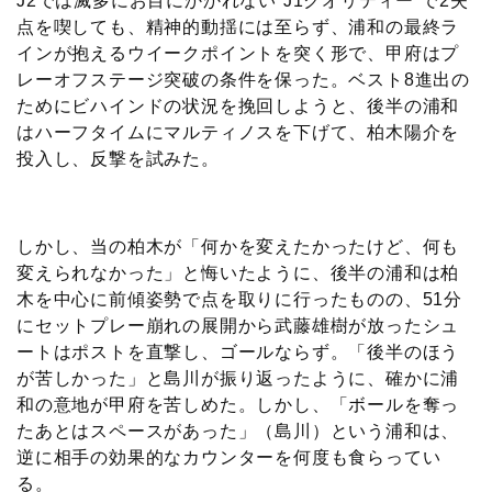
J2では滅多にお目にかかれない“J1クオリティー”で2失
点を喫しても、精神的動揺には至らず、浦和の最終ラ
インが抱えるウイークポイントを突く形で、甲府はプ
レーオフステージ突破の条件を保った。ベスト8進出の
ためにビハインドの状況を挽回しようと、後半の浦和
はハーフタイムにマルティノスを下げて、柏木陽介を
投入し、反撃を試みた。
しかし、当の柏木が「何かを変えたかったけど、何も
変えられなかった」と悔いたように、後半の浦和は柏
木を中心に前傾姿勢で点を取りに行ったものの、51分
にセットプレー崩れの展開から武藤雄樹が放ったシュ
ートはポストを直撃し、ゴールならず。「後半のほう
が苦しかった」と島川が振り返ったように、確かに浦
和の意地が甲府を苦しめた。しかし、「ボールを奪っ
たあとはスペースがあった」（島川）という浦和は、
逆に相手の効果的なカウンターを何度も食らってい
る。