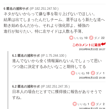
6 匿名の浦和サポ
(IP:182.251.247.50 )
ネタがないからって嫌な事を取り上げないでほしい。
結果は出てしまったんだしチーム、選手はもう新たな道へ
動き始めるんだから。それより強化部よ。補強の
進行が知りたい。特に左サイドは人数も手薄。
いいね
10
ダメ
22
このコメントに返信
2018年06月13日 18:27
6.1 匿名の浦和サポ
(IP:1.75.244.100 )
進んでないから全く情報漏れないんでしょって思い
つつ急に決定するみたいなこと期待してる
いいね
10
ダメ
1
2018年06月13日 19:30
6.2 匿名の浦和サポ
(IP:182.251.247.35 )
日本人の場合だとすでに獲得後に報告がありそうで
すね。
いいね
1
ダメ
2
2018年06月13日 19:36