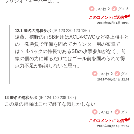
ブリシオ？キーパーは。。
いいね
2
ダメ
5
このコメントに返信
2018年06月14日 19:00
12.1 匿名の浦和サポ
(IP:123.230.120.136 )
遠藤、槙野の両SB起用はACLやCWCなど格上相手と
の一発勝負で守備を固めてカウンター用の布陣で
は？ 4バックの特長であるSBの攻撃参加がなく、前
線の個の力に頼るだけではゴール前を固められて得
点力不足が解消しないと思う。
いいね
2
ダメ
2018年06月14日 22:08
13 匿名の浦和サポ
(IP:124.140.238.189 )
この夏の補強はこれで終了な気しかしない
いいね
1
ダメ
このコメントに返信
2018年06月14日 21:52