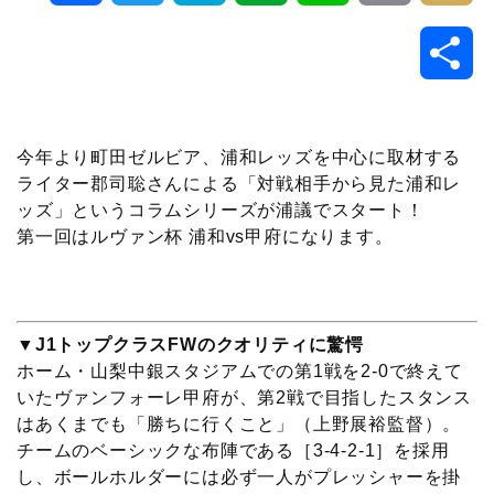
a
w
a
v
i
o
i
共
c
i
t
e
n
p
x
有
e
t
e
r
e
y
i
今年より町田ゼルビア、浦和レッズを中心に取材する
ライター郡司聡さんによる「対戦相手から見た浦和レ
b
t
n
n
L
ッズ」というコラムシリーズが浦議でスタート！
第一回はルヴァン杯 浦和vs甲府になります。
o
e
a
o
i
o
r
t
n
▼J1トップクラスFWのクオリティに驚愕
k
e
k
ホーム・山梨中銀スタジアムでの第1戦を2-0で終えて
いたヴァンフォーレ甲府が、第2戦で目指したスタンス
はあくまでも「勝ちに行くこと」（上野展裕監督）。
チームのベーシックな布陣である［3-4-2-1］を採用
し、ボールホルダーには必ず一人がプレッシャーを掛