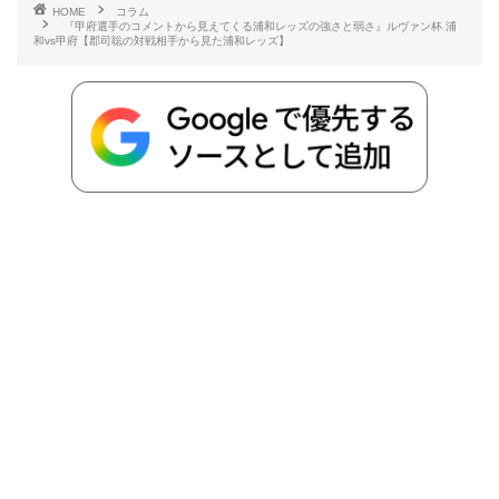
HOME
コラム
『甲府選手のコメントから見えてくる浦和レッズの強さと弱さ』ルヴァン杯 浦
b
t
n
n
L
和vs甲府【郡司聡の対戦相手から見た浦和レッズ】
o
e
a
o
i
o
r
t
n
k
e
k