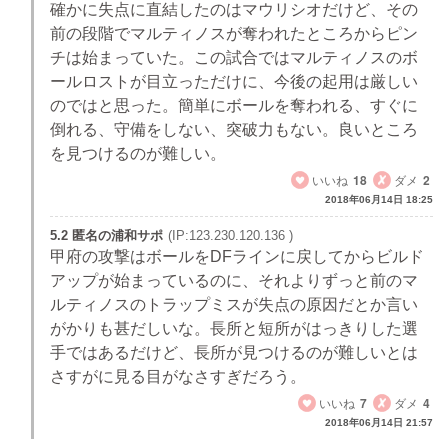
確かに失点に直結したのはマウリシオだけど、その
前の段階でマルティノスが奪われたところからピン
チは始まっていた。この試合ではマルティノスのボ
ールロストが目立っただけに、今後の起用は厳しい
のではと思った。簡単にボールを奪われる、すぐに
倒れる、守備をしない、突破力もない。良いところ
を見つけるのが難しい。
いいね
18
ダメ
2
2018年06月14日 18:25
5.2 匿名の浦和サポ
(IP:123.230.120.136 )
甲府の攻撃はボールをDFラインに戻してからビルド
アップが始まっているのに、それよりずっと前のマ
ルティノスのトラップミスが失点の原因だとか言い
がかりも甚だしいな。長所と短所がはっきりした選
手ではあるだけど、長所が見つけるのが難しいとは
さすがに見る目がなさすぎだろう。
いいね
7
ダメ
4
2018年06月14日 21:57