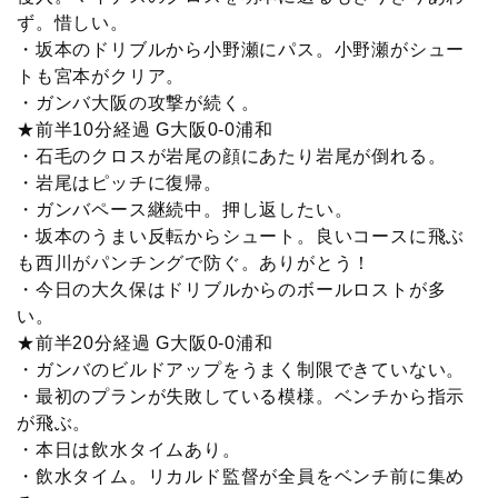
ず。惜しい。
・坂本のドリブルから小野瀬にパス。小野瀬がシュー
トも宮本がクリア。
・ガンバ大阪の攻撃が続く。
★前半10分経過 G大阪0-0浦和
・石毛のクロスが岩尾の顔にあたり岩尾が倒れる。
・岩尾はピッチに復帰。
・ガンバペース継続中。押し返したい。
・坂本のうまい反転からシュート。良いコースに飛ぶ
も西川がパンチングで防ぐ。ありがとう！
・今日の大久保はドリブルからのボールロストが多
い。
★前半20分経過 G大阪0-0浦和
・ガンバのビルドアップをうまく制限できていない。
・最初のプランが失敗している模様。ベンチから指示
が飛ぶ。
・本日は飲水タイムあり。
・飲水タイム。リカルド監督が全員をベンチ前に集め