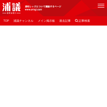
[浦議]浦和レッズについて議論するページ
TOP
浦議チャンネル
メイン掲示板
過去記事

記事検索