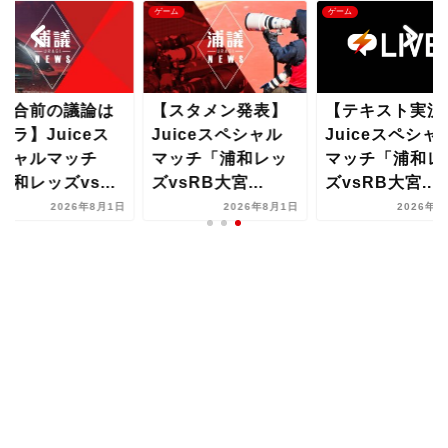
ム
ゲーム
ゲーム
試合前の議論は
【スタメン発表】
【テキスト実況
チラ】Juiceス
Juiceスペシャル
Juiceスペシャ
シャルマッチ
マッチ「浦和レッ
マッチ「浦和レ
浦和レッズvs...
ズvsRB大宮...
ズvsRB大宮...
2026年8月1日
2026年8月1日
2026年8