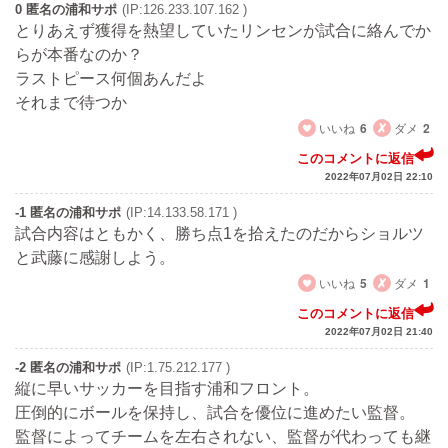
0 匿名の浦和サポ
(IP:126.233.107.162 )
とりあえず獲得を熱望していたリンセンが試合に絡んでか
らが本番なのか？
ラストピース何個あんだよ
それまで待つか
いいね
6
ダメ
2
このコメントに返信
2022年07月02日 22:10
-1 匿名の浦和サポ
(IP:14.133.58.171 )
試合内容はともかく、勝ち点1を拾えたのだからショルツ
と武藤に感謝しよう。
いいね
5
ダメ
1
このコメントに返信
2022年07月02日 21:40
-2 匿名の浦和サポ
(IP:1.75.212.177 )
縦に早いサッカーを目指す浦和フロント。
圧倒的にボールを保持し、試合を優位に進めたい監督。
監督によってチームを左右されない、監督が代わっても継