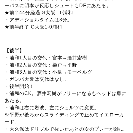
ーパスに明本が反応しシュートもDFにあたる。
★前半44分経過 G大阪1-0浦和
・アディショルタイムは3分。
★前半終了 G大阪1-0浦和
【後半】
・浦和1人目の交代：宮本→酒井宏樹
・浦和2人目の交代：柴戸→平野
・浦和3人目の交代：小泉→モーベルグ
・ガンバ大阪は交代はなし。
・後半開始！
・浦和のCK。酒井宏樹がフリーになるもヘッドは肩に
あたる。
・浦和は右に岩波、左にショルツに変更。
※平野が後ろからスライディングで止めてイエローカ
ード。
・大久保はドリブルで抜いたあとの次のプレーが雑に