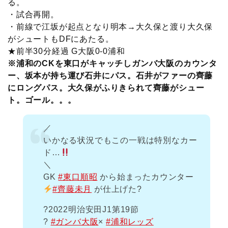
る。
・試合再開。
・前線で江坂が起点となり明本→大久保と渡り大久保
がシュートもDFにあたる。
★前半30分経過 G大阪0-0浦和
※浦和のCKを東口がキャッチしガンバ大阪のカウンタ
ー、坂本が持ち運び石井にパス。石井がファーの齊藤
にロングパス。大久保がふりきられて齊藤がシュー
ト。ゴール。。。
／
いかなる状況でもこの一戦は特別なカー
ド…
＼
GK
#東口順昭
から始まったカウンター
#齊藤未月
が仕上げた?
?2022明治安田J1第19節
?
#ガンバ大阪
×
#浦和レッズ