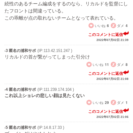
続性のあるチーム編成をするのなら、リカルドを監督にし
たフロントは間違っている。
この乖離が点の取れないチームとなって表れている。
いいね
6
ダメ
4
このコメントに返信
2022年07月02日 21:39
-3 匿名の浦和サポ
(IP:113.42.151.247 )
リカルドの首が繋がってしまった引分け
いいね
11
ダメ
8
このコメントに返信
2022年07月02日 21:08
-4 匿名の浦和サポ
(IP:111.239.174.104 )
これ以上ショレの悲しい顔は見たくない
いいね
29
ダメ
1
このコメントに返信
2022年07月02日 21:06
-5 匿名の浦和サポ
(IP:14.8.17.33 )