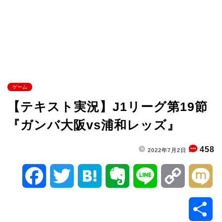
ゲーム
【テキスト実況】J1リーグ第19節
『ガンバ大阪vs浦和レッズ』
458
2022年7月2日
F
T
H
E
L
C
M
a
w
a
v
i
o
i
共