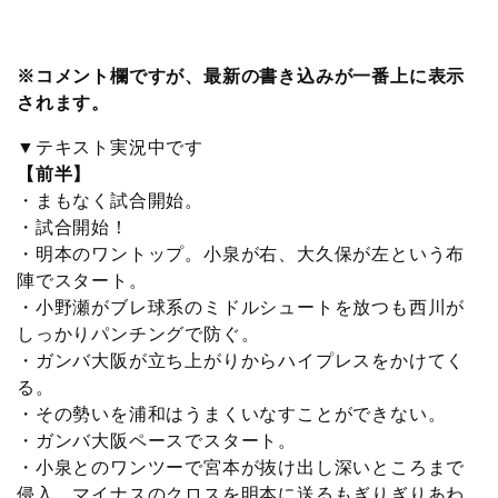
c
i
t
e
n
p
x
有
e
t
e
r
e
y
i
※コメント欄ですが、最新の書き込みが一番上に表示
されます。
b
t
n
n
L
▼テキスト実況中です
o
e
a
o
i
【前半】
・まもなく試合開始。
o
r
t
n
・試合開始！
・明本のワントップ。小泉が右、大久保が左という布
k
e
k
陣でスタート。
・小野瀬がブレ球系のミドルシュートを放つも西川が
しっかりパンチングで防ぐ。
・ガンバ大阪が立ち上がりからハイプレスをかけてく
る。
・その勢いを浦和はうまくいなすことができない。
・ガンバ大阪ペースでスタート。
・小泉とのワンツーで宮本が抜け出し深いところまで
侵入。マイナスのクロスを明本に送るもぎりぎりあわ