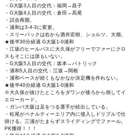
・G大阪3人目の交代：福岡→昌子
・G大阪4人目の交代：倉田→高尾
・試合再開。
・浦和は3-4-3に変更。
・スリーバックは右から酒井宏樹、ショルツ、大畑。
★後半30分経過 G大阪1-0浦和
・江坂のヒールパスに大久保がフリーでファーにクロ
スもそこには誰もいない。
・G大阪5人目の交代：坂本→パトリック
・浦和5人目の交代：江坂→関根
・浦和ペースが続くもなかなか決定機を作れない。
★後半40分経過 G大阪1-0浦和
※大久保が抜けたところをダワンが後ろから倒してイ
エローカード。
・ガンバ大阪は足をつる選手が続出している。
・松尾がペナルティーエリア内に侵入しドリブルで仕
掛ける。三浦がたまらずスライディングでファール。
PK獲得！！！