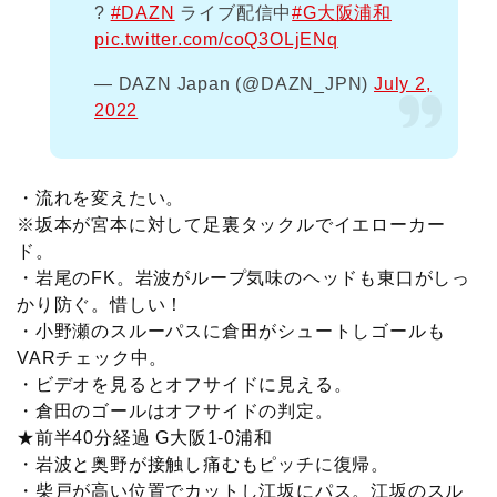
?
#DAZN
ライブ配信中
#G大阪浦和
pic.twitter.com/coQ3OLjENq
— DAZN Japan (@DAZN_JPN)
July 2,
2022
・流れを変えたい。
※坂本が宮本に対して足裏タックルでイエローカー
ド。
・岩尾のFK。岩波がループ気味のヘッドも東口がしっ
かり防ぐ。惜しい！
・小野瀬のスルーパスに倉田がシュートしゴールも
VARチェック中。
・ビデオを見るとオフサイドに見える。
・倉田のゴールはオフサイドの判定。
★前半40分経過 G大阪1-0浦和
・岩波と奥野が接触し痛むもピッチに復帰。
・柴戸が高い位置でカットし江坂にパス。江坂のスル