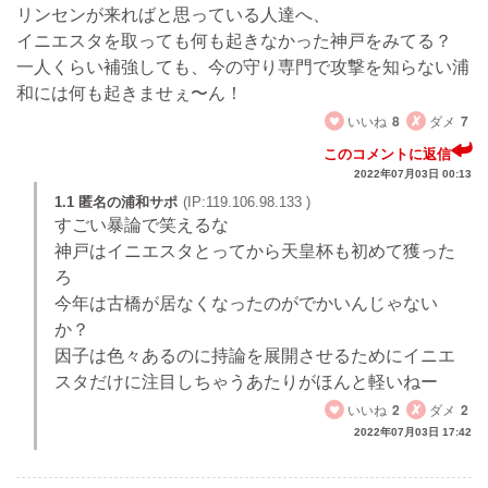
リンセンが来ればと思っている人達へ、
イニエスタを取っても何も起きなかった神戸をみてる？
一人くらい補強しても、今の守り専門で攻撃を知らない浦
和には何も起きませぇ〜ん！
いいね
8
ダメ
7
このコメントに返信
2022年07月03日 00:13
1.1 匿名の浦和サポ
(IP:119.106.98.133 )
すごい暴論で笑えるな
神戸はイニエスタとってから天皇杯も初めて獲った
ろ
今年は古橋が居なくなったのがでかいんじゃない
か？
因子は色々あるのに持論を展開させるためにイニエ
スタだけに注目しちゃうあたりがほんと軽いねー
いいね
2
ダメ
2
2022年07月03日 17:42