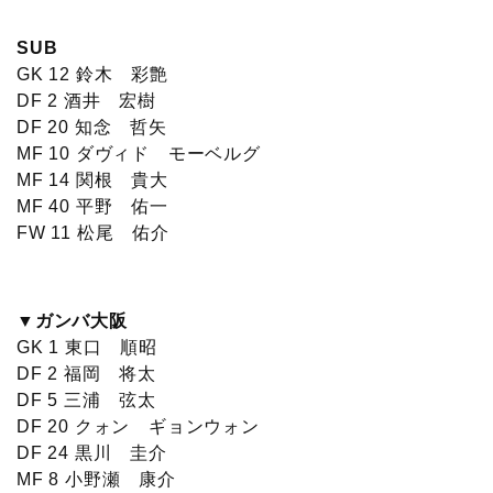
SUB
GK 12 鈴木 彩艶
DF 2 酒井 宏樹
DF 20 知念 哲矢
MF 10 ダヴィド モーベルグ
MF 14 関根 貴大
MF 40 平野 佑一
FW 11 松尾 佑介
▼ガンバ大阪
GK 1 東口 順昭
DF 2 福岡 将太
DF 5 三浦 弦太
DF 20 クォン ギョンウォン
DF 24 黒川 圭介
MF 8 小野瀬 康介