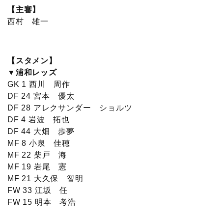
【主審】
西村 雄一
【スタメン】
▼浦和レッズ
GK 1 西川 周作
DF 24 宮本 優太
DF 28 アレクサンダー ショルツ
DF 4 岩波 拓也
DF 44 大畑 歩夢
MF 8 小泉 佳穂
MF 22 柴戸 海
MF 19 岩尾 憲
MF 21 大久保 智明
FW 33 江坂 任
FW 15 明本 考浩