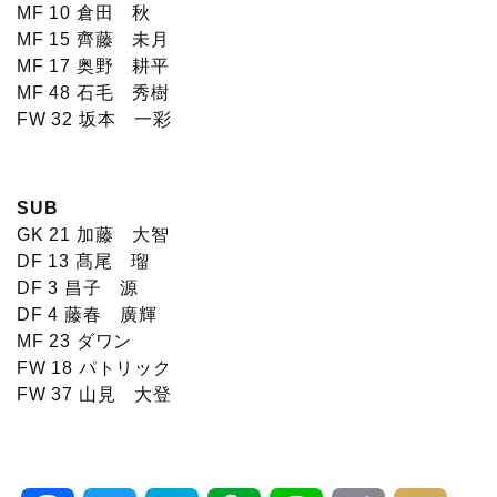
MF 10 倉田 秋
MF 15 齊藤 未月
MF 17 奥野 耕平
MF 48 石毛 秀樹
FW 32 坂本 一彩
SUB
GK 21 加藤 大智
DF 13 髙尾 瑠
DF 3 昌子 源
DF 4 藤春 廣輝
MF 23 ダワン
FW 18 パトリック
FW 37 山見 大登