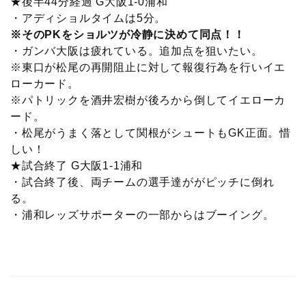
★後半44分経過 G大阪1-0浦和
・アディショルタイムは5分。
※そのPKをショルツが冷静に決めて同点！！
・ガンバ大阪は疲れている。追加点を狙いたい。
※東口が松尾の再開阻止に対して報復行為を行いイエ
ローカード。
※パトリックを酒井宏樹が後ろから倒してイエローカ
ード。
・松尾がうまく落として関根がシュートもGK正面。惜
しい！
★試合終了 G大阪1-1浦和
・試合終了後、両チームの選手達ががピッチに倒れ
る。
・浦和レッズサポーターの一部からはブーイング。