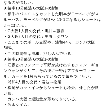
なるのが惜しい。
★後半10分経過 G大阪1-0浦和
・相手のパスミスをカットした明本がモーベルグがス
ルーパス。モーベルグがDFと1対1になるもシュートは
DFにあたる。
・G大阪1人目の交代：黒川→藤春
・G大阪2人目の交代：奥野→ダワン
・ここまでのボール支配率、浦和44%、ガンバ大阪
56%。
・この時間帯は浦和。押し込んでいる。
★後半20分経過 G大阪1-0浦和
・江坂とのワンツーで平野が抜け出すもクォン ギョ
ンウォンがクリア。その後に平野はアフターファー
ル。カードを1枚もらっているので気をつけたい。
・浦和4人目の交代：岩波→松尾
・松尾がカットインからシュートも枠外。外したが良
い形。
・ガンバ大阪は運動量が落ちてきている。
・飲水タイム。