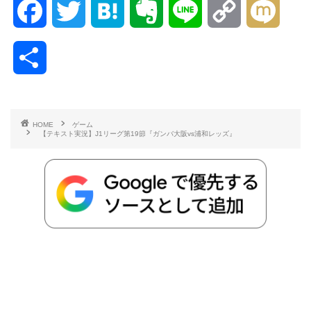
F
T
H
E
L
C
M
a
w
a
v
i
o
i
共
c
i
t
e
n
p
x
有
e
t
e
r
e
y
i
HOME
ゲーム
【テキスト実況】J1リーグ第19節『ガンバ大阪vs浦和レッズ』
b
t
n
n
L
o
e
a
o
i
o
r
t
n
k
e
k