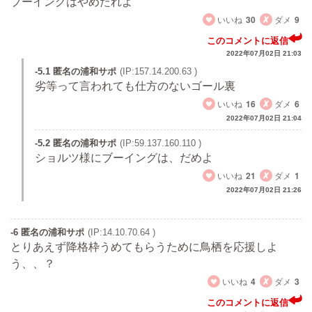
ブーイングはやめたれよ
いいね
30
ダメ
9
このコメントに返信
2022年07月02日 21:03
-5.1 匿名の浦和サポ
(IP:157.14.200.63 )
劣等って言われても仕方のないゴール裏
いいね
16
ダメ
6
2022年07月02日 21:04
-5.2 匿名の浦和サポ
(IP:59.137.160.110 )
ショルツ様にブーイングは、だめよ
いいね
21
ダメ
1
2022年07月02日 21:26
-6 匿名の浦和サポ
(IP:14.10.70.64 )
とりあえず降格枠うめてもらうために鳥栖を応援しよ
う、、？
いいね
4
ダメ
3
このコメントに返信